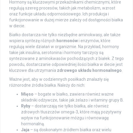
Hormony są kluczowymi przekaźnikami chemicznymi, które
regulują szereg procesów, takich jak metabolizm, wzrost
oraz funkcje układu odpornościowego. Ich produkcja i
funkcjonowanie w dużej mierze zależy od dostępności białka
w diecie.
Białko dostarcza nie tylko niezbędne aminokwasy, ale także
wspiera syntezę różnych
hormonów
i enzymów, które
regulują wiele działań w organizmie. Na przykład, hormony
takie jak insulina, serotonina i hormony tarczycy są
syntezowane z aminokwasów pochodzących z białek. Z tego
powodu, dostarczanie odpowiedniej ilości białka w diecie jest
kluczowe dla utrzymania
zdrowego układu hormonalnego
.
Ważne jest, aby w codziennych posiłkach znalazły się
różnorodne źródła białka. Należy do nich:
Mięso
– bogate w białko, zawiera również ważne
składniki odżywcze, takie jak żelazo i witaminy grupy B.
Ryby
– dostarczają nie tylko białka, ale również
zdrowych tłuszczów omega-3, które mają pozytywny
wpływ na funkcjonowanie mózgu i równowagę
hormonalną.
Jaja
– są doskonałym źródłem białka oraz wielu