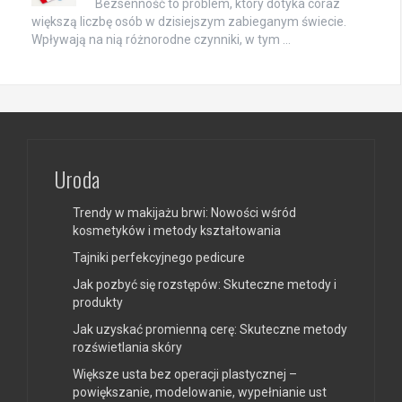
Bezsenność to problem, który dotyka coraz
większą liczbę osób w dzisiejszym zabieganym świecie.
Wpływają na nią różnorodne czynniki, w tym …
Uroda
Trendy w makijażu brwi: Nowości wśród
kosmetyków i metody kształtowania
Tajniki perfekcyjnego pedicure
Jak pozbyć się rozstępów: Skuteczne metody i
produkty
Jak uzyskać promienną cerę: Skuteczne metody
rozświetlania skóry
Większe usta bez operacji plastycznej –
powiększanie, modelowanie, wypełnianie ust