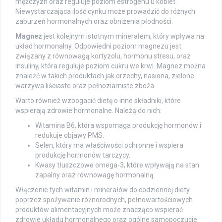
mężczyzn oraz reguluje poziom estrogenu u kobiet.
Niewystarczająca ilość cynku może prowadzić do różnych
zaburzeń hormonalnych oraz obniżenia płodności.
Magnez
jest kolejnym istotnym minerałem, który wpływa na
układ hormonalny. Odpowiedni poziom magnezu jest
związany z równowagą kortyzolu, hormonu stresu, oraz
insuliny, która reguluje poziom cukru we krwi. Magnez można
znaleźć w takich produktach jak orzechy, nasiona, zielone
warzywa liściaste oraz pełnoziarniste zboża.
Warto również wzbogacić dietę o inne składniki, które
wspierają zdrowie hormonalne. Należą do nich:
Witamina B6, która wspomaga produkcję hormonów i
redukuje objawy PMS.
Selen, który ma właściwości ochronne i wspiera
produkcję hormonów tarczycy.
Kwasy tłuszczowe omega-3, które wpływają na stan
zapalny oraz równowagę hormonalną.
Włączenie tych witamin i minerałów do codziennej diety
poprzez spożywanie różnorodnych, pełnowartościowych
produktów alimentacyjnych może znacząco wspierać
zdrowie układu hormonalnego oraz ogólne samopoczucie.