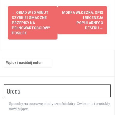
Zobacz
←
OBIAD W 30 MINUT:
MOKRA WŁOSZKA: OPIS
wpisy
SZYBKIE I SMACZNE
I RECENZJA
PRZEPISY NA
POPULARNEGO
PEŁNOWARTOŚCIOWY
DESERU
→
POSIŁEK
Szukaj:
Uroda
Sposoby na poprawę elastyczności skóry: Ćwiczenia i produkty
nawilżające