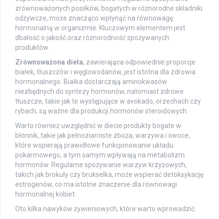
zrównoważonych posiłków, bogatych w różnorodne składniki
odżywcze, może znacząco wpłynąć na równowagę
hormonalną w organizmie. Kluczowym elementem jest
dbałość o jakość oraz różnorodność spożywanych
produktów.
Zrównoważona dieta
, zawierająca odpowiednie proporcje
białek, tłuszczów i węglowodanów, jest istotna dla zdrowia
hormonalnego. Białka dostarczają aminokwasów
niezbędnych do syntezy hormonów, natomiast zdrowe
tłuszcze, takie jak te występujące w avokado, orzechach czy
rybach, są ważne dla produkcji hormonów steroidowych.
Warto również uwzględnić w diecie produkty bogate w
błonnik, takie jak pełnoziarniste zboża, warzywa i owoce,
które wspierają prawidłowe funkcjonowanie układu
pokarmowego, a tym samym wpływają na metabolizm
hormonów. Regularne spożywanie warzyw krzyżowych,
takich jak brokuły czy brukselka, może wspierać detoksykację
estrogenów, co ma istotne znaczenie dla równowagi
hormonalnej kobiet.
Oto kilka nawyków żywieniowych, które warto wprowadzić: