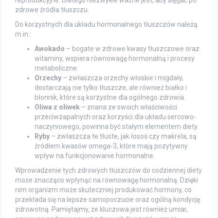
reprodukcyjne. Dlatego niezwykle ważne jest, aby sięgać po
zdrowe źródła tłuszczu.
Do korzystnych dla układu hormonalnego tłuszczów należą
m.in.:
Awokado
– bogate w zdrowe kwasy tłuszczowe oraz
witaminy, wspiera równowagę hormonalną i procesy
metaboliczne.
Orzechy
– zwłaszcza orzechy włoskie i migdały,
dostarczają nie tylko tłuszcze, ale również białko i
błonnik, które są korzystne dla ogólnego zdrowia.
Oliwa z oliwek
– znana ze swoich właściwości
przeciwzapalnych oraz korzyści dla układu sercowo-
naczyniowego, powinna być stałym elementem diety.
Ryby
– zwłaszcza te tłuste, jak łosoś czy makrela, są
źródłem kwasów omega-3, które mają pozytywny
wpływ na funkcjonowanie hormonalne.
Wprowadzenie tych zdrowych tłuszczów do codziennej diety
może znacząco wpłynąć na równowagę hormonalną. Dzięki
nim organizm może skuteczniej produkować hormony, co
przekłada się na lepsze samopoczucie oraz ogólną kondycję
zdrowotną. Pamiętajmy, że kluczowa jest również umiar,