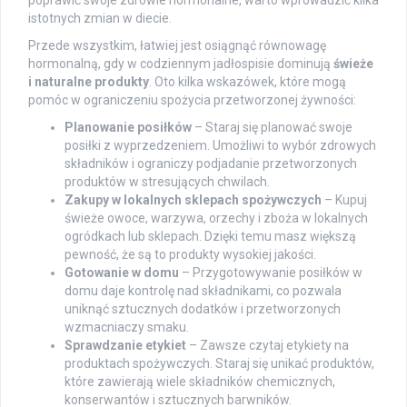
poprawić swoje zdrowie hormonalne, warto wprowadzić kilka
istotnych zmian w diecie.
Przede wszystkim, łatwiej jest osiągnąć równowagę
hormonalną, gdy w codziennym jadłospisie dominują
świeże
i naturalne produkty
. Oto kilka wskazówek, które mogą
pomóc w ograniczeniu spożycia przetworzonej żywności:
Planowanie posiłków
– Staraj się planować swoje
posiłki z wyprzedzeniem. Umożliwi to wybór zdrowych
składników i ograniczy podjadanie przetworzonych
produktów w stresujących chwilach.
Zakupy w lokalnych sklepach spożywczych
– Kupuj
świeże owoce, warzywa, orzechy i zboża w lokalnych
ogródkach lub sklepach. Dzięki temu masz większą
pewność, że są to produkty wysokiej jakości.
Gotowanie w domu
– Przygotowywanie posiłków w
domu daje kontrolę nad składnikami, co pozwala
uniknąć sztucznych dodatków i przetworzonych
wzmacniaczy smaku.
Sprawdzanie etykiet
– Zawsze czytaj etykiety na
produktach spożywczych. Staraj się unikać produktów,
które zawierają wiele składników chemicznych,
konserwantów i sztucznych barwników.