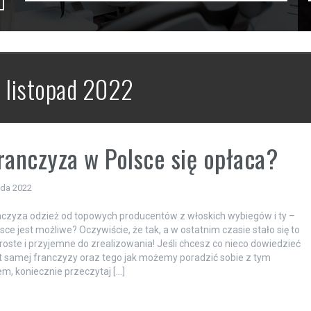
:
listopad 2022
ranczyza w Polsce się opłaca?
ada 2022
czyza odzież od topowych producentów z włoskich wybiegów i ty –
sce jest możliwe? Oczywiście, że tak, a w ostatnim czasie stało się to
roste i przyjemne do zrealizowania! Jeśli chcesz co nieco dowiedzieć
t samej franczyzy oraz tego jak możemy poradzić sobie z tym
m, koniecznie przeczytaj […]