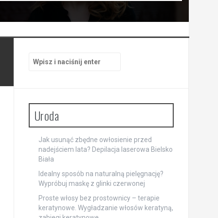
Szukaj:
Uroda
Jak usunąć zbędne owłosienie przed
nadejściem lata? Depilacja laserowa Bielsko
Biała
Idealny sposób na naturalną pielęgnację?
Wypróbuj maskę z glinki czerwonej
Proste włosy bez prostownicy – terapie
keratynowe. Wygładzanie włosów keratyną,
zabiegi keratynowe