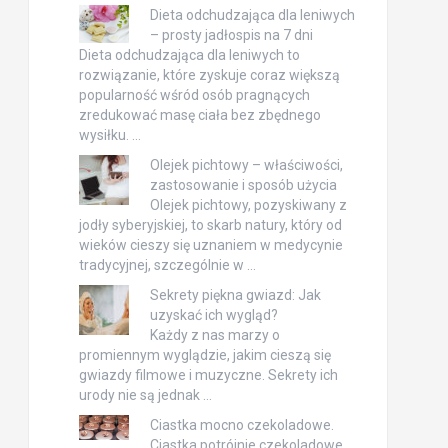
Dieta odchudzająca dla leniwych
– prosty jadłospis na 7 dni
Dieta odchudzająca dla leniwych to
rozwiązanie, które zyskuje coraz większą
popularność wśród osób pragnących
zredukować masę ciała bez zbędnego
wysiłku. …
Olejek pichtowy – właściwości,
zastosowanie i sposób użycia
Olejek pichtowy, pozyskiwany z
jodły syberyjskiej, to skarb natury, który od
wieków cieszy się uznaniem w medycynie
tradycyjnej, szczególnie w …
Sekrety piękna gwiazd: Jak
uzyskać ich wygląd?
Każdy z nas marzy o
promiennym wyglądzie, jakim cieszą się
gwiazdy filmowe i muzyczne. Sekrety ich
urody nie są jednak …
Ciastka mocno czekoladowe.
Ciastka potrójnie czekoladowe