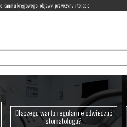
ie kanału kręgowego: objawy, przyczyny i terapie
omatologa?
 efekty pielęgnacyjne
 ich działanie na skórę
la regeneracji organizmu
erac i przechowywanie do wygodnej aranżacji
Dlaczego warto regularnie odwiedzać
stomatologa?