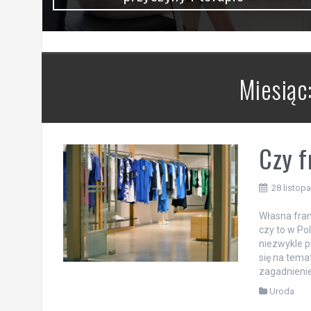
Miesiąc
Czy f
28 listop
Własna fran
czy to w Pol
niezwykle p
się na tema
zagadnienie
Uroda