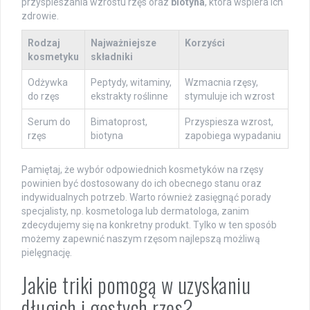
przyspieszania wzrostu rzęs oraz
biotyna
, która wspiera ich
zdrowie.
Rodzaj
Najważniejsze
Korzyści
kosmetyku
składniki
Odżywka
Peptydy, witaminy,
Wzmacnia rzęsy,
do rzęs
ekstrakty roślinne
stymuluje ich wzrost
Serum do
Bimatoprost,
Przyspiesza wzrost,
rzęs
biotyna
zapobiega wypadaniu
Pamiętaj, że wybór odpowiednich kosmetyków na rzęsy
powinien być dostosowany do ich obecnego stanu oraz
indywidualnych potrzeb. Warto również zasięgnąć porady
specjalisty, np. kosmetologa lub dermatologa, zanim
zdecydujemy się na konkretny produkt. Tylko w ten sposób
możemy zapewnić naszym rzęsom najlepszą możliwą
pielęgnację.
Jakie triki pomogą w uzyskaniu
długich i gęstych rzęs?