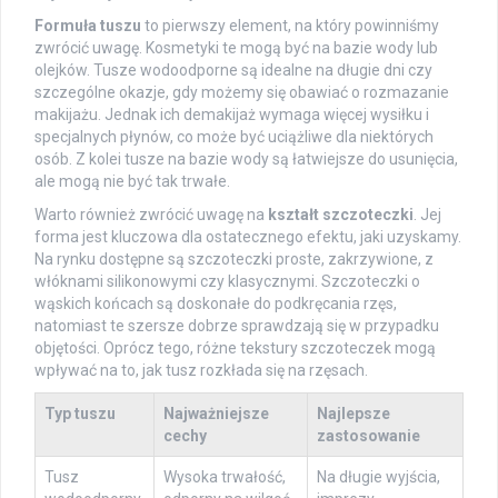
Formuła tuszu
to pierwszy element, na który powinniśmy
zwrócić uwagę. Kosmetyki te mogą być na bazie wody lub
olejków. Tusze wodoodporne są idealne na długie dni czy
szczególne okazje, gdy możemy się obawiać o rozmazanie
makijażu. Jednak ich demakijaż wymaga więcej wysiłku i
specjalnych płynów, co może być uciążliwe dla niektórych
osób. Z kolei tusze na bazie wody są łatwiejsze do usunięcia,
ale mogą nie być tak trwałe.
Warto również zwrócić uwagę na
kształt szczoteczki
. Jej
forma jest kluczowa dla ostatecznego efektu, jaki uzyskamy.
Na rynku dostępne są szczoteczki proste, zakrzywione, z
włóknami silikonowymi czy klasycznymi. Szczoteczki o
wąskich końcach są doskonałe do podkręcania rzęs,
natomiast te szersze dobrze sprawdzają się w przypadku
objętości. Oprócz tego, różne tekstury szczoteczek mogą
wpływać na to, jak tusz rozkłada się na rzęsach.
Typ tuszu
Najważniejsze
Najlepsze
cechy
zastosowanie
Tusz
Wysoka trwałość,
Na długie wyjścia,