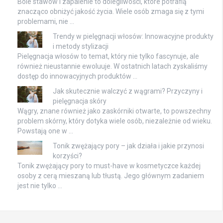
Bóle stawów i zapalenie to dolegliwości, które potrafią
znacząco obniżyć jakość życia. Wiele osób zmaga się z tymi
problemami, nie …
Trendy w pielęgnacji włosów: Innowacyjne produkty
i metody stylizacji
Pielęgnacja włosów to temat, który nie tylko fascynuje, ale
również nieustannie ewoluuje. W ostatnich latach zyskaliśmy
dostęp do innowacyjnych produktów …
Jak skutecznie walczyć z wągrami? Przyczyny i
pielęgnacja skóry
Wągry, znane również jako zaskórniki otwarte, to powszechny
problem skórny, który dotyka wiele osób, niezależnie od wieku.
Powstają one w …
Tonik zwężający pory – jak działa i jakie przynosi
korzyści?
Tonik zwężający pory to must-have w kosmetyczce każdej
osoby z cerą mieszaną lub tłustą. Jego głównym zadaniem
jest nie tylko …