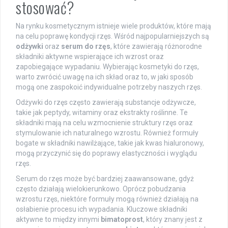
stosować?
Na rynku kosmetycznym istnieje wiele produktów, które mają
na celu poprawę kondycji rzęs. Wśród najpopularniejszych są
odżywki
oraz
serum do rzęs
, które zawierają różnorodne
składniki aktywne wspierające ich wzrost oraz
zapobiegające wypadaniu. Wybierając kosmetyki do rzęs,
warto zwrócić uwagę na ich skład oraz to, w jaki sposób
mogą one zaspokoić indywidualne potrzeby naszych rzęs.
Odżywki do rzęs często zawierają substancje odżywcze,
takie jak peptydy, witaminy oraz ekstrakty roślinne. Te
składniki mają na celu wzmocnienie struktury rzęs oraz
stymulowanie ich naturalnego wzrostu. Również formuły
bogate w składniki nawilżające, takie jak kwas hialuronowy,
mogą przyczynić się do poprawy elastyczności i wyglądu
rzęs.
Serum do rzęs może być bardziej zaawansowane, gdyż
często działają wielokierunkowo. Oprócz pobudzania
wzrostu rzęs, niektóre formuły mogą również działają na
osłabienie procesu ich wypadania. Kluczowe składniki
aktywne to między innymi
bimatoprost
, który znany jest z