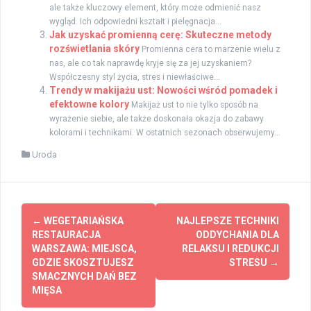
ale także kluczowy element, który może odmienić nasz
wygląd. Ich odpowiedni kształt i pielęgnacja...
Jak uzyskać promienną cerę: Skuteczne metody
rozświetlania skóry
Promienna cera to marzenie wielu z
nas, ale co tak naprawdę kryje się za jej uzyskaniem?
Współczesny styl życia, stres i niewłaściwe...
Trendy w makijażu ust: Nowości wśród pomadek i
efektowne kolory
Makijaż ust to nie tylko sposób na
wyrażenie siebie, ale także doskonała okazja do zabawy
kolorami i technikami. W ostatnich sezonach obserwujemy...
Uroda
Zobacz
←
WEGETARIAŃSKA
NAJLEPSZE TECHNIKI
wpisy
RESTAURACJA
ODDYCHANIA DLA
WARSZAWA: MIEJSCA,
RELAKSU I REDUKCJI
GDZIE SKOSZTUJESZ
STRESU
→
SMACZNYCH DAŃ BEZ
MIĘSA