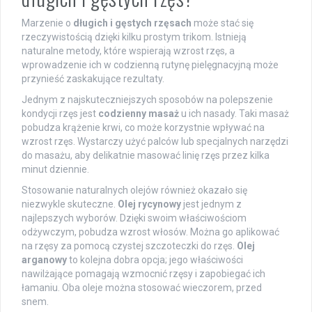
Marzenie o
długich i gęstych rzęsach
może stać się
rzeczywistością dzięki kilku prostym trikom. Istnieją
naturalne metody, które wspierają wzrost rzęs, a
wprowadzenie ich w codzienną rutynę pielęgnacyjną może
przynieść zaskakujące rezultaty.
Jednym z najskuteczniejszych sposobów na polepszenie
kondycji rzęs jest
codzienny masaż
u ich nasady. Taki masaż
pobudza krążenie krwi, co może korzystnie wpływać na
wzrost rzęs. Wystarczy użyć palców lub specjalnych narzędzi
do masażu, aby delikatnie masować linię rzęs przez kilka
minut dziennie.
Stosowanie naturalnych olejów również okazało się
niezwykle skuteczne.
Olej rycynowy
jest jednym z
najlepszych wyborów. Dzięki swoim właściwościom
odżywczym, pobudza wzrost włosów. Można go aplikować
na rzęsy za pomocą czystej szczoteczki do rzęs.
Olej
arganowy
to kolejna dobra opcja; jego właściwości
nawilżające pomagają wzmocnić rzęsy i zapobiegać ich
łamaniu. Oba oleje można stosować wieczorem, przed
snem.