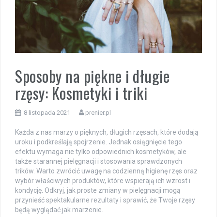
Sposoby na piękne i długie
rzęsy: Kosmetyki i triki
8 listopada 2021
prenier.pl
Każda z nas marzy o pięknych, długich rzęsach, które dodają
uroku i podkreślają spojrzenie. Jednak osiągnięcie tego
efektu wymaga nie tylko odpowiednich kosmetyków, ale
także starannej pielęgnacji i stosowania sprawdzonych
trików. Warto zwrócić uwagę na codzienną higienę rzęs oraz
wybór właściwych produktów, które wspierają ich wzrost i
kondycję. Odkryj, jak proste zmiany w pielęgnacji mogą
przynieść spektakularne rezultaty i sprawić, że Twoje rzęsy
będą wyglądać jak marzenie.