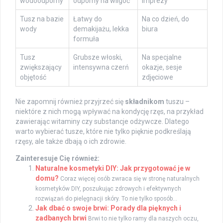
wodoodporny
odporny na wilgoć
imprezy
Tusz na bazie
Łatwy do
Na co dzień, do
wody
demakijażu, lekka
biura
formuła
Tusz
Grubsze włoski,
Na specjalne
zwiększający
intensywna czerń
okazje, sesje
objętość
zdjęciowe
Nie zapomnij również przyjrzeć się
składnikom
tuszu –
niektóre z nich mogą wpływać na kondycję rzęs, na przykład
zawierając witaminy czy substancje odżywcze. Dlatego
warto wybierać tusze, które nie tylko pięknie podkreślają
rzęsy, ale także dbają o ich zdrowie.
Zainteresuje Cię również:
Naturalne kosmetyki DIY: Jak przygotować je w
domu?
Coraz więcej osób zwraca się w stronę naturalnych
kosmetyków DIY, poszukując zdrowych i efektywnych
rozwiązań do pielęgnacji skóry. To nie tylko sposób...
Jak dbać o swoje brwi: Porady dla pięknych i
zadbanych brwi
Brwi to nie tylko ramy dla naszych oczu,