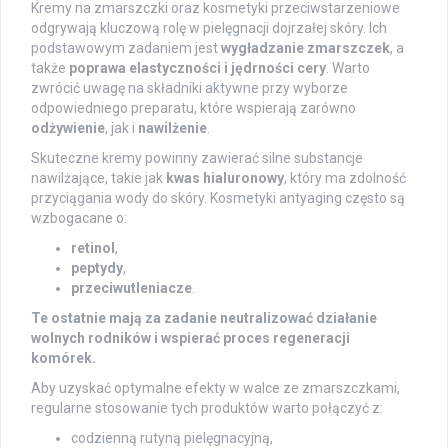
Kremy na zmarszczki oraz kosmetyki przeciwstarzeniowe
odgrywają kluczową rolę w pielęgnacji dojrzałej skóry. Ich
podstawowym zadaniem jest
wygładzanie zmarszczek
, a
także
poprawa elastyczności i jędrności cery
. Warto
zwrócić uwagę na składniki aktywne przy wyborze
odpowiedniego preparatu, które wspierają zarówno
odżywienie
, jak i
nawilżenie
.
Skuteczne kremy powinny zawierać silne substancje
nawilżające, takie jak
kwas hialuronowy
, który ma zdolność
przyciągania wody do skóry. Kosmetyki antyaging często są
wzbogacane o:
retinol
,
peptydy
,
przeciwutleniacze
.
Te ostatnie mają za zadanie neutralizować działanie
wolnych rodników i wspierać proces regeneracji
komórek.
Aby uzyskać optymalne efekty w walce ze zmarszczkami,
regularne stosowanie tych produktów warto połączyć z:
codzienną rutyną pielęgnacyjną,