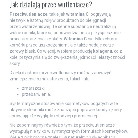
Jak działają przeciwutleniacze?
Przeciwutleniacze
, takie jak
witamina C
, odgrywają
niezwykle istotną rolę w produktach do pielęgnacji
przeciwstarzeniowej. Te cenne substancje neutralizują
wolne rodniki, które są odpowiedzialne za przyspieszanie
procesu starzenia się skóry.
Witamina C
nie tylko chroni
komórki przed uszkodzeniami, ale także nadaje cerze
zdrowy blask. Co więcej, wspiera produkcję
kolagenu
, co z
kolei przyczynia się do zwiększenia jędrności i elastyczności
skóry.
Dzięki działaniu przeciwutleniaczy można zauważyć
zmniejszenie oznak starzenia, takich jak:
zmarszczki,
przebarwienia.
Systematyczne stosowanie kosmetyków bogatych w te
aktywne składniki może znacząco poprawić kondycję cery,
sprawiając że wygląda młodziej i promienniej.
Nie zapominajmy również o tym, że przeciwutleniacze
występują nie tylko w syntetycznych formułach kosmetyków.
Wiele z nich można znaleźć w naturalnych składnikach