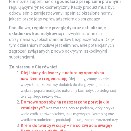
Nie można zapominać o
zgodności z przepisami prawnymi
regulującymi rynek kosmetyczny. Każdy produkt musi być
odpowiednio zarejestrowany i spełniać określone normy
jakości przed jego wprowadzeniem do sprzedaży.
Dodatkowo,
regularne przeglądy oraz aktualizacje
składników kosmetyków
są niezwykle istotne dla
utrzymania wysokich standardów bezpieczeństwa. Dzięki
tym działaniom możliwe jest eliminowanie potencjalnych
zagrożeń związanych z nowo odkrytymi szkodliwymi
substancjami.
Zainteresuje Cię również:
Olej lniany do twarzy – naturalny sposób na
nawilżenie i regenerację
Olej lniany, znany przede
wszystkim jako zdrowy dodatek do diety, zyskuje coraz
większą popularność jako naturalny kosmetyk do pielęgnacji
twarzy. Jego niezwykłe...
Domowe sposoby na rozszerzone pory: jak je
zmniejszyć?
Rozszerzone pory to problem, który dotyka
wiele osób, zarówno kobiet, jak i mężczyzn. Często są one
wynikiem nadmiernej produkcji sebum, zanieczyszczeń czy...
Krem do twarzy w ciąży – na co zwrócić uwagę?