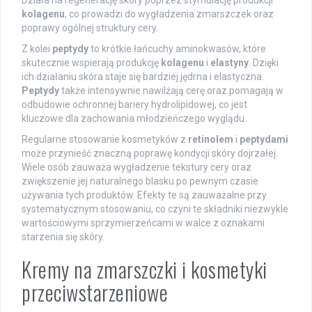
kolagenu
, co prowadzi do wygładzenia zmarszczek oraz
poprawy ogólnej struktury cery.
Z kolei
peptydy
to krótkie łańcuchy aminokwasów, które
skutecznie wspierają produkcję
kolagenu
i
elastyny
. Dzięki
ich działaniu skóra staje się bardziej jędrna i elastyczna.
Peptydy
także intensywnie nawilżają cerę oraz pomagają w
odbudowie ochronnej bariery hydrolipidowej, co jest
kluczowe dla zachowania młodzieńczego wyglądu.
Regularne stosowanie kosmetyków z
retinolem
i
peptydami
może przynieść znaczną poprawę kondycji skóry dojrzałej.
Wiele osób zauważa wygładzenie tekstury cery oraz
zwiększenie jej naturalnego blasku po pewnym czasie
używania tych produktów. Efekty te są zauważalne przy
systematycznym stosowaniu, co czyni te składniki niezwykle
wartościowymi sprzymierzeńcami w walce z oznakami
starzenia się skóry.
Kremy na zmarszczki i kosmetyki
przeciwstarzeniowe