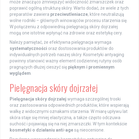
może znacząco zmniejszyć widoczność zmarszczek oraz
poprawić ogólną strukturę skóry. Warto dodać, że wiele z tych
preparatów zawiera
przeciwutleniacze
, które neutralizują
wolne rodniki – głównych winowajców procesu starzenia się.
W połączeniu z odpowiednią pielęgnacją skóry dojrzałej
mogą one istotnie wpłynąć na zdrowie oraz estetykę cery.
Należy pamiętać, że efektywna pielęgnacja wymaga
systematyczności
oraz dostosowania produktów do
indywidualnych potrzeb naszej skóry. Kosmetyki antyaging
powinny stanowić ważny element codziennej rutyny osób
pragnących dłużej cieszyć się
pięknym i promiennym
wyglądem
.
Pielęgnacja skóry dojrzałej
Pielęgnacja skóry dojrzałej
wymaga szczególnej troski
oraz zastosowania odpowiednich produktów, które wspierają
walkę z widocznymi oznakami starzenia. W miarę upływu lat
skóra staje się mniej elastyczna, a także często odczuwa
suchość i pojawiają się na niej zmarszczki. W tym kontekście
kosmetyki o działaniu anti-age
są nieocenione.