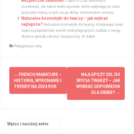
Bezpieczne składniki!
Ciąża to czas radosnych
oczekiwań, ale także wielu wyzwań, które wpływają na ciało
przyszłej mamy, w tym na jej skórę. Hormonalne zmiany...
Naturalne kosmetyki do twarzy – jak wybrać
najlepsze?
Naturalne kosmetyki do twarzy zdobywają coraz
większą popularność wśród osób pragnących zadbać o swoją
skórę w sposób zdrowy i bezpieczny. W dobie...
Pielęgnacja cery
Zobacz
←
FRENCH MANICURE –
NAJLEPSZY ŻEL DO
wpisy
HISTORIA, WYKONANIE I
MYCIA TWARZY – JAK
TRENDY NA 2024 ROK
WYBRAĆ ODPOWIEDNI
DLA SIEBIE?
→
Szukaj: