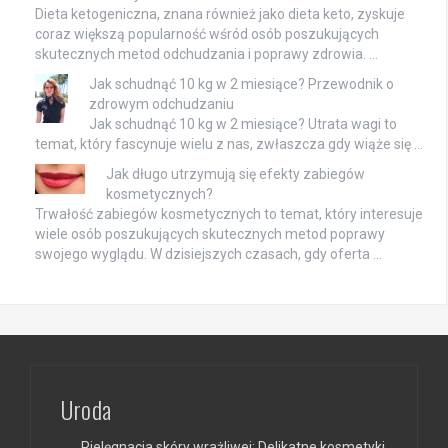
Dieta ketogeniczna, znana również jako dieta keto, zyskuje
coraz większą popularność wśród osób poszukujących
skutecznych metod odchudzania i poprawy zdrowia. …
Jak schudnąć 10 kg w 2 miesiące? Przewodnik o
zdrowym odchudzaniu
Jak schudnąć 10 kg w 2 miesiące? Utrata wagi to
temat, który fascynuje wielu z nas, zwłaszcza gdy wiąże się …
Jak długo utrzymują się efekty zabiegów
kosmetycznych?
Trwałość zabiegów kosmetycznych to temat, który interesuje
wiele osób poszukujących skutecznych metod poprawy
swojego wyglądu. W dzisiejszych czasach, gdy oferta …
Uroda
Pielęgnacja skóry wrażliwej: Delikatne kosmetyki