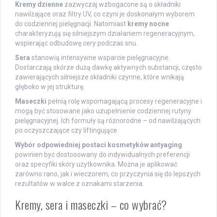
Kremy dzienne
zazwyczaj wzbogacone są o składniki
nawilżające oraz filtry UV, co czyni je doskonałym wyborem
do codziennej pielęgnacji. Natomiast
kremy nocne
charakteryzują się silniejszym działaniem regeneracyjnym,
wspierając odbudowę cery podczas snu.
Sera
stanowią intensywne wsparcie pielęgnacyjne.
Dostarczają skórze dużą dawkę aktywnych substancji, często
zawierających silniejsze składniki czynne, które wnikają
głęboko w jej strukturę.
Maseczki
pełnią rolę wspomagającą procesy regeneracyjne i
mogą być stosowane jako uzupełnienie codziennej rutyny
pielęgnacyjnej. Ich formuły są różnorodne – od nawilżających
po oczyszczające czy liftingujące.
Wybór odpowiedniej postaci kosmetyków antyaging
powinien być dostosowany do indywidualnych preferencji
oraz specyfiki skóry użytkownika. Można je aplikować
zarówno rano, jak i wieczorem, co przyczynia się do lepszych
rezultatów w walce z oznakami starzenia.
Kremy, sera i maseczki – co wybrać?