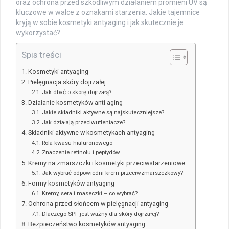
oraz ochrona przed szkodliwym działaniem promieni UV są
kluczowe w walce z oznakami starzenia. Jakie tajemnice
kryją w sobie kosmetyki antyaging i jak skutecznie je
wykorzystać?
Spis treści
Kosmetyki antyaging
Pielęgnacja skóry dojrzałej
Jak dbać o skórę dojrzałą?
Działanie kosmetyków anti-aging
Jakie składniki aktywne są najskuteczniejsze?
Jak działają przeciwutleniacze?
Składniki aktywne w kosmetykach antyaging
Rola kwasu hialuronowego
Znaczenie retinolu i peptydów
Kremy na zmarszczki i kosmetyki przeciwstarzeniowe
Jak wybrać odpowiedni krem przeciwzmarszczkowy?
Formy kosmetyków antyaging
Kremy, sera i maseczki – co wybrać?
Ochrona przed słońcem w pielęgnacji antyaging
Dlaczego SPF jest ważny dla skóry dojrzałej?
Bezpieczeństwo kosmetyków antyaging