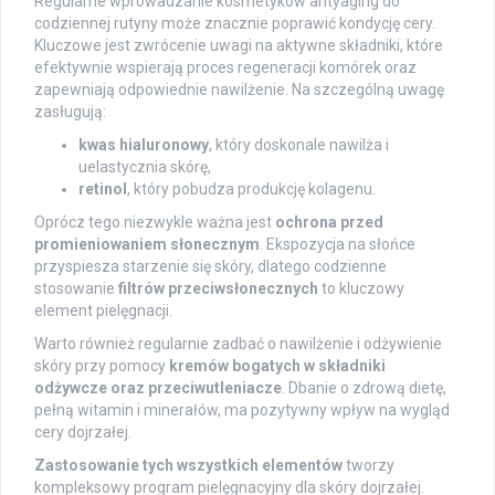
Regularne wprowadzanie kosmetyków antyaging do
codziennej rutyny może znacznie poprawić kondycję cery.
Kluczowe jest zwrócenie uwagi na aktywne składniki, które
efektywnie wspierają proces regeneracji komórek oraz
zapewniają odpowiednie nawilżenie. Na szczególną uwagę
zasługują:
kwas hialuronowy
, który doskonale nawilża i
uelastycznia skórę,
retinol
, który pobudza produkcję kolagenu.
Oprócz tego niezwykle ważna jest
ochrona przed
promieniowaniem słonecznym
. Ekspozycja na słońce
przyspiesza starzenie się skóry, dlatego codzienne
stosowanie
filtrów przeciwsłonecznych
to kluczowy
element pielęgnacji.
Warto również regularnie zadbać o nawilżenie i odżywienie
skóry przy pomocy
kremów bogatych w składniki
odżywcze oraz przeciwutleniacze
. Dbanie o zdrową dietę,
pełną witamin i minerałów, ma pozytywny wpływ na wygląd
cery dojrzałej.
Zastosowanie tych wszystkich elementów
tworzy
kompleksowy program pielęgnacyjny dla skóry dojrzałej.