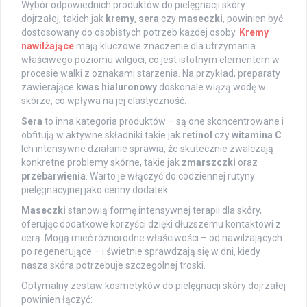
Wybór odpowiednich produktów do pielęgnacji skóry
dojrzałej, takich jak
kremy
,
sera
czy
maseczki
, powinien być
dostosowany do osobistych potrzeb każdej osoby.
Kremy
nawilżające
mają kluczowe znaczenie dla utrzymania
właściwego poziomu wilgoci, co jest istotnym elementem w
procesie walki z oznakami starzenia. Na przykład, preparaty
zawierające
kwas hialuronowy
doskonale wiążą wodę w
skórze, co wpływa na jej elastyczność.
Sera
to inna kategoria produktów – są one skoncentrowane i
obfitują w aktywne składniki takie jak
retinol
czy
witamina C
.
Ich intensywne działanie sprawia, że skutecznie zwalczają
konkretne problemy skórne, takie jak
zmarszczki
oraz
przebarwienia
. Warto je włączyć do codziennej rutyny
pielęgnacyjnej jako cenny dodatek.
Maseczki
stanowią formę intensywnej terapii dla skóry,
oferując dodatkowe korzyści dzięki dłuższemu kontaktowi z
cerą. Mogą mieć różnorodne właściwości – od nawilżających
po regenerujące – i świetnie sprawdzają się w dni, kiedy
nasza skóra potrzebuje szczególnej troski.
Optymalny zestaw kosmetyków do pielęgnacji skóry dojrzałej
powinien łączyć: