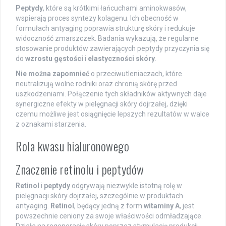
Peptydy
, które są krótkimi łańcuchami aminokwasów,
wspierają proces syntezy kolagenu. Ich obecność w
formułach antyaging poprawia strukturę skóry i redukuje
widoczność zmarszczek. Badania wykazują, że regularne
stosowanie produktów zawierających peptydy przyczynia się
do
wzrostu gęstości
i
elastyczności skóry
.
Nie można zapomnieć
o przeciwutleniaczach, które
neutralizują wolne rodniki oraz chronią skórę przed
uszkodzeniami. Połączenie tych składników aktywnych daje
synergiczne efekty w pielęgnacji skóry dojrzałej, dzięki
czemu możliwe jest osiągnięcie lepszych rezultatów w walce
z oznakami starzenia.
Rola kwasu hialuronowego
Znaczenie retinolu i peptydów
Retinol
i
peptydy
odgrywają niezwykle istotną rolę w
pielęgnacji skóry dojrzałej, szczególnie w produktach
antyaging.
Retinol
, będący jedną z form
witaminy A
, jest
powszechnie ceniony za swoje właściwości odmładzające.
Działa na regenerację skóry poprzez stymulację produkcji