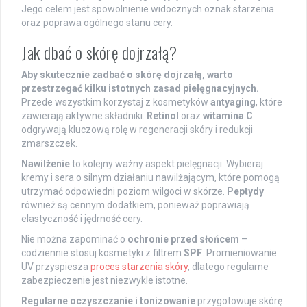
Jego celem jest spowolnienie widocznych oznak starzenia
oraz poprawa ogólnego stanu cery.
Jak dbać o skórę dojrzałą?
Aby skutecznie zadbać o skórę dojrzałą, warto
przestrzegać kilku istotnych zasad pielęgnacyjnych.
Przede wszystkim korzystaj z kosmetyków
antyaging
, które
zawierają aktywne składniki.
Retinol
oraz
witamina C
odgrywają kluczową rolę w regeneracji skóry i redukcji
zmarszczek.
Nawilżenie
to kolejny ważny aspekt pielęgnacji. Wybieraj
kremy i sera o silnym działaniu nawilżającym, które pomogą
utrzymać odpowiedni poziom wilgoci w skórze.
Peptydy
również są cennym dodatkiem, ponieważ poprawiają
elastyczność i jędrność cery.
Nie można zapominać o
ochronie przed słońcem
–
codziennie stosuj kosmetyki z filtrem
SPF
. Promieniowanie
UV przyspiesza
proces starzenia skóry
, dlatego regularne
zabezpieczenie jest niezwykle istotne.
Regularne oczyszczanie i tonizowanie
przygotowuje skórę