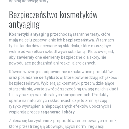
ogólną kondycję skóry.
Bezpieczeństwo kosmetyków
antyaging
Kosmetyki antyaging
przechodzą staranne testy, które
mają na celu zapewnienie ich
bezpieczeństwa
. W ramach
tych standardów oceniane są składniki, które muszą być
wolne od wszelkich szkodliwych substancji. Kluczowe jest,
aby zawierały one elementy bezpieczne dla skóry, nie
powodujące podrażnień ani reakcji alergicznych.
Równie ważne jest odpowiednie oznakowanie produktów
oraz posiadanie
certyfikatów
, które potwierdzają ich jakość i
bezpieczeństwo. Wybierając kosmetyki przeciwdziałające
starzeniu się, warto zwrócić szczególną uwagę na ich skład i
to, czy bazują na naturalnych komponentach. Produkty
oparte na naturalnych składnikach często zmniejszają
ryzyko wystąpienia niepożądanych efektów ubocznych i
wspierają proces
regeneracji skóry
.
Zaleca się korzystanie z preparatów renomowanych marek,
które przestrzegają obowiązujących norm i regulacji