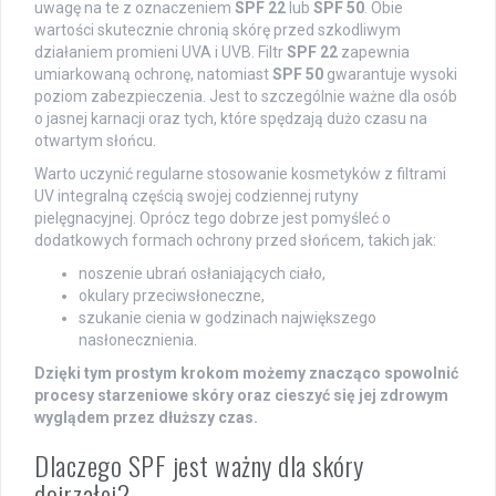
uwagę na te z oznaczeniem
SPF 22
lub
SPF 50
. Obie
wartości skutecznie chronią skórę przed szkodliwym
działaniem promieni UVA i UVB. Filtr
SPF 22
zapewnia
umiarkowaną ochronę, natomiast
SPF 50
gwarantuje wysoki
poziom zabezpieczenia. Jest to szczególnie ważne dla osób
o jasnej karnacji oraz tych, które spędzają dużo czasu na
otwartym słońcu.
Warto uczynić regularne stosowanie kosmetyków z filtrami
UV integralną częścią swojej codziennej rutyny
pielęgnacyjnej. Oprócz tego dobrze jest pomyśleć o
dodatkowych formach ochrony przed słońcem, takich jak:
noszenie ubrań osłaniających ciało,
okulary przeciwsłoneczne,
szukanie cienia w godzinach największego
nasłonecznienia.
Dzięki tym prostym krokom możemy znacząco spowolnić
procesy starzeniowe skóry oraz cieszyć się jej zdrowym
wyglądem przez dłuższy czas.
Dlaczego SPF jest ważny dla skóry
dojrzałej?