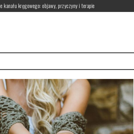
ie kanału kręgowego: objawy, przyczyny i terapie
omatologa?
 efekty pielęgnacyjne
 ich działanie na skórę
la regeneracji organizmu
erac i przechowywanie do wygodnej aranżacji