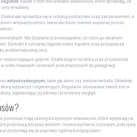
z
nagietek
. Każde z nich ma unikalne właściwości, które sprawiają, że
cery wrażliwej.
. Doskonale sprawdza się w redukcji podrażnień oraz zaczerwienień, a
iwościom antyseptycznym, lawenda może również wspierać proces
ałości.
smetykach. Ma działanie przeciwzapalne, co czyni go idealnym
ień. Ekstrakt z rumianku łagodzi stany zapalne oraz przyspiesza
ku problematycznej cery.
e i wspomagające gojenie. Działa kojąco na skórę oraz przyspiesza
 w wielu maściach i kremach przeznaczonych do pielęgnacji
aniu
antyoksydacyjnym
, takie jak aloes czy zielona herbata. Składniki
 skórę odżywczo i regenerująco. Regularne stosowanie takich ziół w
skóry, zapewniając jej zdrowy i promienny wygląd.
łosów?
w, ponieważ mają szereg korzystnych właściwości, które wpływają na
, które przynoszą korzyści włosom, można wymienić rozmaryn, pokrzywę
ie przyczyniają się do poprawy ogólnej kondycji pasm.