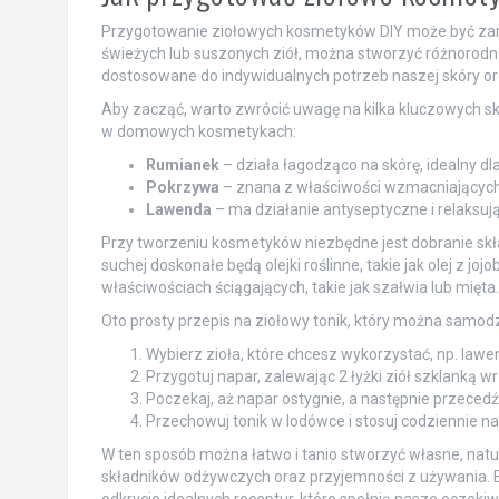
Przygotowanie ziołowych kosmetyków DIY może być zarów
świeżych lub suszonych ziół, można stworzyć różnorodne p
dostosowane do indywidualnych potrzeb naszej skóry o
Aby zacząć, warto zwrócić uwagę na kilka kluczowych skł
w domowych kosmetykach:
Rumianek
– działa łagodząco na skórę, idealny d
Pokrzywa
– znana z właściwości wzmacniających 
Lawenda
– ma działanie antyseptyczne i relaksując
Przy tworzeniu kosmetyków niezbędne jest dobranie skła
suchej doskonałe będą olejki roślinne, takie jak olej z joj
właściwościach ściągających, takie jak szałwia lub mięta.
Oto prosty przepis na ziołowy tonik, który można samod
Wybierz zioła, które chcesz wykorzystać, np. lawen
Przygotuj napar, zalewając 2 łyżki ziół szklanką w
Poczekaj, aż napar ostygnie, a następnie przecedź
Przechowuj tonik w lodówce i stosuj codziennie n
W ten sposób można łatwo i tanio stworzyć własne, natu
składników odżywczych oraz przyjemności z używania. E