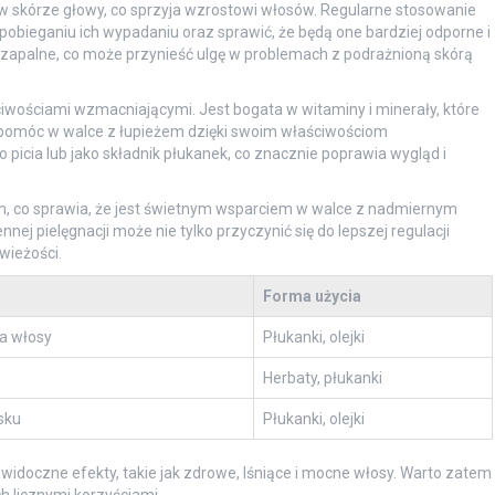
i w skórze głowy, co sprzyja wzrostowi włosów. Regularne stosowanie
ieganiu ich wypadaniu oraz sprawić, że będą one bardziej odporne i
zapalne, co może przynieść ulgę w problemach z podrażnioną skórą
ciwościami wzmacniającymi. Jest bogata w witaminy i minerały, które
pomóc w walce z łupieżem dzięki swoim właściwościom
picia lub jako składnik płukanek, co znacznie poprawia wygląd i
nym, co sprawia, że jest świetnym wsparciem w walce z nadmiernym
ej pielęgnacji może nie tylko przyczynić się do lepszej regulacji
wieżości.
Forma użycia
a włosy
Płukanki, olejki
Herbaty, płukanki
sku
Płukanki, olejki
widoczne efekty, takie jak zdrowe, lśniące i mocne włosy. Warto zatem