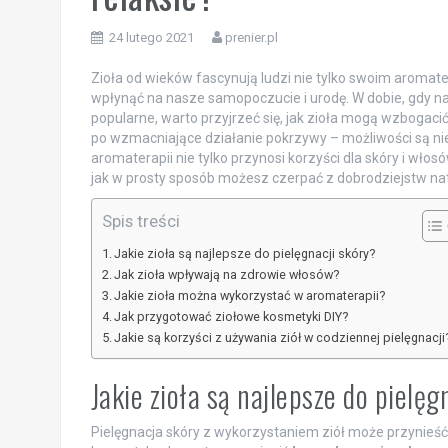
24 lutego 2021
prenier.pl
Zioła od wieków fascynują ludzi nie tylko swoim aroma
wpłynąć na nasze samopoczucie i urodę. W dobie, gdy natu
popularne, warto przyjrzeć się, jak zioła mogą wzbogac
po wzmacniające działanie pokrzywy – możliwości są ni
aromaterapii nie tylko przynosi korzyści dla skóry i wło
jak w prosty sposób możesz czerpać z dobrodziejstw natu
Spis treści
Jakie zioła są najlepsze do pielęgnacji skóry?
Jak zioła wpływają na zdrowie włosów?
Jakie zioła można wykorzystać w aromaterapii?
Jak przygotować ziołowe kosmetyki DIY?
Jakie są korzyści z używania ziół w codziennej pielęgnacji
Jakie zioła są najlepsze do pielęg
Pielęgnacja skóry z wykorzystaniem ziół może przynieść 