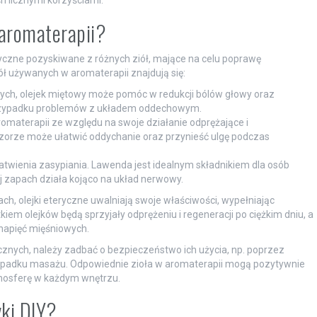
ch licznymi korzyściami.
 aromaterapii?
ryczne pozyskiwane z różnych ziół, mające na celu poprawę
ół używanych w aromaterapii znajdują się:
ych, olejek miętowy może pomóc w redukcji bólów głowy oraz
przypadku problemów z układem oddechowym.
romaterapii ze względu na swoje działanie odprężające i
zorze może ułatwić oddychanie oraz przynieść ulgę podczas
łatwienia zasypiania. Lawenda jest idealnym składnikiem dla osób
j zapach działa kojąco na układ nerwowy.
h, olejki eteryczne uwalniają swoje właściwości, wypełniając
em olejków będą sprzyjały odprężeniu i regeneracji po ciężkim dniu, a
napięć mięśniowych.
znych, należy zadbać o bezpieczeństwo ich użycia, np. poprzez
zypadku masażu. Odpowiednie zioła w aromaterapii mogą pozytywnie
mosferę w każdym wnętrzu.
ki DIY?