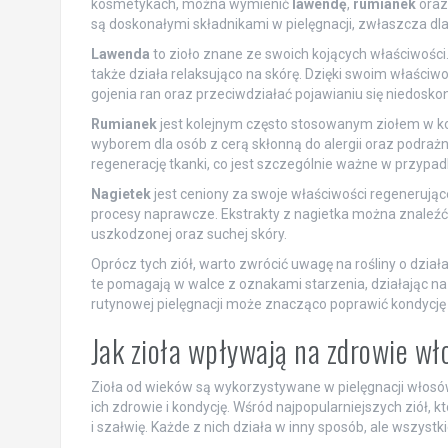
kosmetykach, można wymienić
lawendę
,
rumianek
ora
są doskonałymi składnikami w pielęgnacji, zwłaszcza dla 
Lawenda
to zioło znane ze swoich kojących właściwości
także działa relaksująco na skórę. Dzięki swoim właśc
gojenia ran oraz przeciwdziałać pojawianiu się niedoskon
Rumianek
jest kolejnym często stosowanym ziołem w ko
wyborem dla osób z cerą skłonną do alergii oraz podrażn
regenerację tkanki, co jest szczególnie ważne w przypad
Nagietek
jest ceniony za swoje właściwości regenerując
procesy naprawcze. Ekstrakty z nagietka można znaleźć
uszkodzonej oraz suchej skóry.
Oprócz tych ziół, warto zwrócić uwagę na rośliny o dział
te pomagają w walce z oznakami starzenia, działając na
rutynowej pielęgnacji może znacząco poprawić kondycję 
Jak zioła wpływają na zdrowie w
Zioła od wieków są wykorzystywane w pielęgnacji włosó
ich zdrowie i kondycję. Wśród najpopularniejszych ziół
i szałwię. Każde z nich działa w inny sposób, ale wszystk