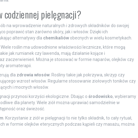
ania.
 w codziennej pielęgnacji?
osób na wprowadzenie naturalnych i zdrowych składników do swojej
o poprawić stan zarówno skóry, jak i włosów. Dzięki ich
zukając alternatywy dla
chemikaliów
obecnych w wielu kosmetykach.
. Wiele roślin ma udowodnione właściwości lecznicze, które mogą
 takie jak rumianek czy lawenda, mają działanie kojące i
az zaczerwienień. Można je stosować w formie naparów, olejków czy
ty aromaterapii.
erują dla
zdrowia włosów
. Rośliny takie jak pokrzywa, skrzyp czy
lującego wzrost włosów. Regularne stosowanie ziołowych toników czy
iących i mocnych włosów.
nacji przynosi korzyści ekologiczne. Dbając o
środowisko
, wybieramy
kodliwe dla planety. Wiele ziół można uprawiać samodzielnie w
stępność oraz świeżość.
ym
. Korzystanie z ziół w pielęgnacji to nie tylko składnik, to cały rytuał,
c ich w formie olejków eterycznych podczas kąpieli czy masażu, można