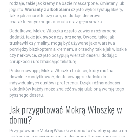
rodzaje, takie jak kremy na bazie mascarpone, śmietany lub
jogurtu.
Warianty z alkoholami
często wykorzystują likiery,
takie jak amaretto czy rum, co dodaje deserowi
charakterystycznego aromatu oraz głębi smaku.
Dodatkowo, Mokra Włoszka często zawiera różnorodne
dodatki, takie jak
owoce
czy
orzechy
. Owoce, takie jak
truskawki czy maliny, mogą być używane jako warstwa
pomiędzy biszkoptem a kremem, a orzechy, takie jak włoskie
czy nerkowce, często posypują wierzch deseru, dodając
chrupkości i urozmaicając teksturę.
Podsumowując, Mokra Włoszka to deser, który można
dowolnie modyfikować, dostosowując składniki do
indywidualnych gustów i preferencji. Dzięki różnorodności
składników każdy może znaleźć swoją ulubioną wersję tego
pysznego deseru.
Jak przygotować Mokrą Włoszkę w
domu?
Przygotowanie Mokrej Włoszki w domu to świetny sposób na
zaskoczenie gości smacznym deserem. Proces zaczyna się