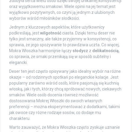
zdobyła serca wielu osób dzięki swojej unikalnej konsystencji
oraz wyjątkowemu smakowi. Wiele opinii na jej temat jest
wyjątkowo pozytywnych, co czyni ją jednym z ulubionych
wyborów wśród miłośników słodkości.
Jednym z kluczowych aspektów, które użytkownicy
podkreślają, jest
wilgotność
ciasta. Dzięki temu deser nie
tylko jest smaczny, ale także przyjemny w konsystencji, co
sprawia, że jego spożywanie to prawdziwa uczta. Co więcej,
Mokra Włoszka harmonijnie łączy
słodycz
z
delikatnością
,
co sprawia, że smaki przenikają się w sposób subtelny i
elegancki.
Deser ten jest często opisywany jako idealny wybór na różne
okazje – od rodzinnych spotkań po eleganckie kolacje. Jest
popularny zarówno wśród osób, które pasjonują się kuchnią
włoską, jak i tych, którzy chcą spróbować nowych, ciekawych
smaków. Wiele osób docenia również możliwość
dostosowania Mokrej Włoszki do swoich własnych
preferencji – można eksperymentować z dodatkami, takimi
jak owoce czy różne rodzaje sosów, co dodaje mu
charakteru.
Warto zauważyć, że Mokra Włoszka często zyskuje uznanie