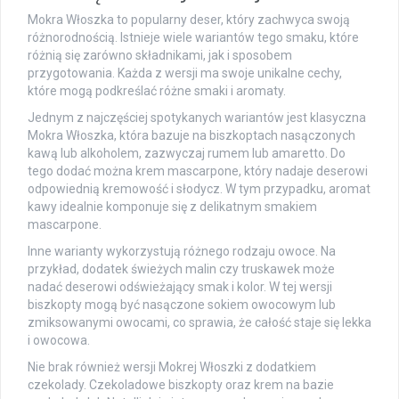
Mokra Włoszka to popularny deser, który zachwyca swoją
różnorodnością. Istnieje wiele wariantów tego smaku, które
różnią się zarówno składnikami, jak i sposobem
przygotowania. Każda z wersji ma swoje unikalne cechy,
które mogą podkreślać różne smaki i aromaty.
Jednym z najczęściej spotykanych wariantów jest klasyczna
Mokra Włoszka, która bazuje na biszkoptach nasączonych
kawą lub alkoholem, zazwyczaj rumem lub amaretto. Do
tego dodać można krem mascarpone, który nadaje deserowi
odpowiednią kremowość i słodycz. W tym przypadku, aromat
kawy idealnie komponuje się z delikatnym smakiem
mascarpone.
Inne warianty wykorzystują różnego rodzaju owoce. Na
przykład, dodatek świeżych malin czy truskawek może
nadać deserowi odświeżający smak i kolor. W tej wersji
biszkopty mogą być nasączone sokiem owocowym lub
zmiksowanymi owocami, co sprawia, że całość staje się lekka
i owocowa.
Nie brak również wersji Mokrej Włoszki z dodatkiem
czekolady. Czekoladowe biszkopty oraz krem na bazie