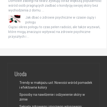
Domowe zabiegi na twarz zyskują coraz większą popularność
wśród osób pragnących zadbać o kondycję swojej skóry bez
wychodzenia z domu. …
Jak dbać o zdrowie psychiczne w czasie ciąży i
połogu
Ciąża i okres połogu to czas pełen radości, ale także wyzwań,
które mogą znacząco wpływać na zdrowie psychiczne
przyszłych i …
Uroda
Trendy w makijażu ust: Nowości wśród pomadek
i efektowne kolory
Sposoby na nawilżenie i odżywienie skóry w
zimie
Sekrety zdrowego i mocnego włosowego: