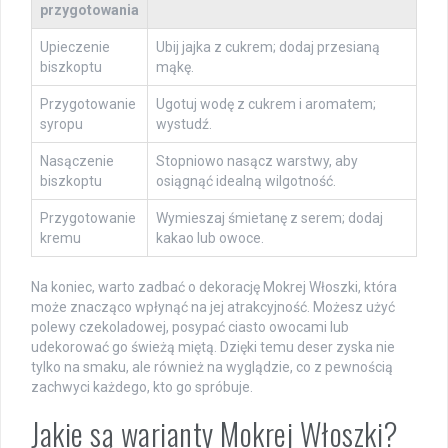
przygotowania
Upieczenie
Ubij jajka z cukrem; dodaj przesianą
biszkoptu
mąkę.
Przygotowanie
Ugotuj wodę z cukrem i aromatem;
syropu
wystudź.
Nasączenie
Stopniowo nasącz warstwy, aby
biszkoptu
osiągnąć idealną wilgotność.
Przygotowanie
Wymieszaj śmietanę z serem; dodaj
kremu
kakao lub owoce.
Na koniec, warto zadbać o dekorację Mokrej Włoszki, która
może znacząco wpłynąć na jej atrakcyjność. Możesz użyć
polewy czekoladowej, posypać ciasto owocami lub
udekorować go świeżą miętą. Dzięki temu deser zyska nie
tylko na smaku, ale również na wyglądzie, co z pewnością
zachwyci każdego, kto go spróbuje.
Jakie są warianty Mokrej Włoszki?