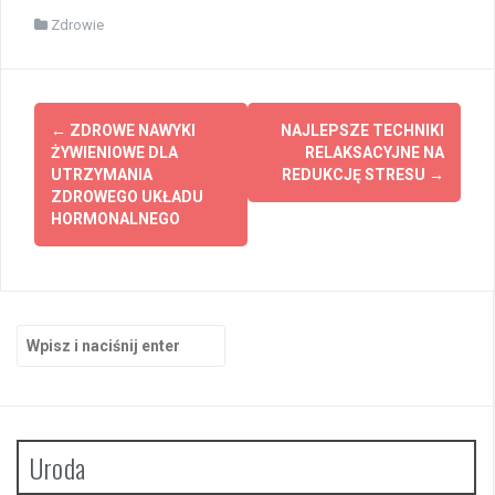
Zdrowie
Zobacz
←
ZDROWE NAWYKI
NAJLEPSZE TECHNIKI
wpisy
ŻYWIENIOWE DLA
RELAKSACYJNE NA
UTRZYMANIA
REDUKCJĘ STRESU
→
ZDROWEGO UKŁADU
HORMONALNEGO
Szukaj:
Uroda