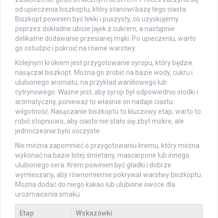
od upieczenia biszkoptu, który stanowi bazę tego ciasta.
Biszkopt powinien być lekki i puszysty, co uzyskujemy
poprzez dokładne ubicie jajek z cukrem, a następnie
delikatne dodawanie przesianej mąki. Po upieczeniu, warto
go ostudzić i pokroić na równe warstwy.
Kolejnym krokiem jest przygotowanie syropu, który będzie
nasączał biszkopt. Można go zrobić na bazie wody, cukru i
ulubionego aromatu, na przykład waniliowego lub
cytrynowego. Ważne jest, aby syrop był odpowiednio słodki i
aromatyczny, ponieważ to właśnie on nadaje ciastu
wilgotność. Nasączanie biszkoptu to kluczowy etap; warto to
robić stopniowo, aby ciasto nie stało się zbyt mokre, ale
jednocześnie było soczyste.
Nie można zapomnieć o przygotowaniu kremu, który można
wykonać na bazie bitej śmietany, mascarpone lub innego
ulubionego sera. Krem powinien być gładki i dobrze
wymieszany, aby równomiernie pokrywał warstwy biszkoptu.
Można dodać do niego kakao lub ulubione owoce dla
urozmaicenia smaku.
Etap
Wskazówki