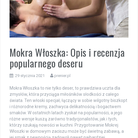
Mokra Włoszka: Opis i recenzja
popularnego deseru
29 stycznia 2021
prenier.pl
Mokra Włoszka to nie tylko deser, to prawdziwa uczta dla
zmysłów, która przyciąga miłośników słodkości z całego
świata. Ten włoski specjał, łączący w sobie wilgotny biszkopt
i różnorodne kremy, zachwyca delikatnością i bogactwem
smaków. W ostatnich latach zyskał na popularności, a jego
różne wersje kuszą zarówno tradycjonalistów, jak i tych,
którzy szukają nowości w kuchni. Przygotowanie Mokrej
Włoszki w domowym zaciszu może być świetną zabawą, a
jej smak z pewnością zadowoli nawet najbardziej