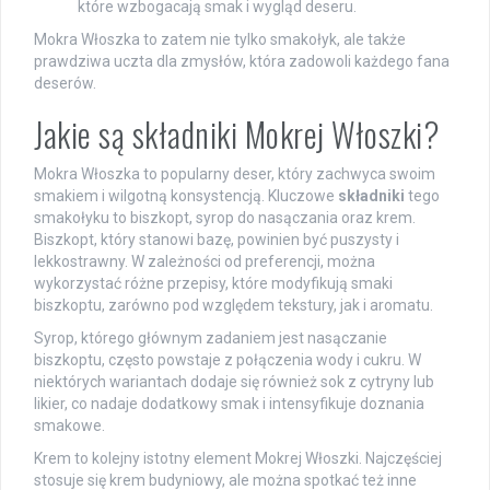
które wzbogacają smak i wygląd deseru.
Mokra Włoszka to zatem nie tylko smakołyk, ale także
prawdziwa uczta dla zmysłów, która zadowoli każdego fana
deserów.
Jakie są składniki Mokrej Włoszki?
Mokra Włoszka to popularny deser, który zachwyca swoim
smakiem i wilgotną konsystencją. Kluczowe
składniki
tego
smakołyku to biszkopt, syrop do nasączania oraz krem.
Biszkopt, który stanowi bazę, powinien być puszysty i
lekkostrawny. W zależności od preferencji, można
wykorzystać różne przepisy, które modyfikują smaki
biszkoptu, zarówno pod względem tekstury, jak i aromatu.
Syrop, którego głównym zadaniem jest nasączanie
biszkoptu, często powstaje z połączenia wody i cukru. W
niektórych wariantach dodaje się również sok z cytryny lub
likier, co nadaje dodatkowy smak i intensyfikuje doznania
smakowe.
Krem to kolejny istotny element Mokrej Włoszki. Najczęściej
stosuje się krem budyniowy, ale można spotkać też inne