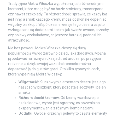
Tradycyjnie Mokra Włoszka wypełniona jest różnorodnymi
kremami, które mogą być na bazie śmietany, mascarpone
czy nawet czekolady. Ta różnorodność sprawia, że każdy kęs
jest inny, a smak każdego kremu może doskonale dopełniać
wilgotny biszkopt. Współczesne wersje tego deseru często
wzbogacane są dodatkami, takimi jak świeże owoce, orzechy
czy polewy czekoladowe, co jeszcze bardziej podnosi ich
atrakcyjność.
Nie bez powodu Mokra Włoszka cieszy się dużą
popularnością wśród zarówno dzieci, jak i dorosłych. Można
ją podawać na różnych okazjach, od urodzin po przyjęcia
rodzinne, a dzięki swojej wszechstronności można
dopasować ją do gustów gości. Oto kilka typowych cech,
które wypełniają Mokra Włoszkę:
Wilgotność:
Kluczowym elementem deseru jest jego
nasączony biszkopt, który pozostaje soczysty i pełen
smaku.
Różnorodność kremów:
Od kremy waniliowe po
czekoladowe, wybór jest ogromny, co pozwala na
eksperymentowanie z różnymi kombinacjami.
Dodatki:
Owoce, orzechy i polewy to częste elementy,