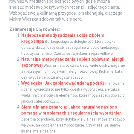
również w mediach społecznościowych, gdzie można
znaleźć mnóstwo pozytywnych recenzji i zdjęć tego ciasta.
Wzbogać swoją kulinarną przygodę i przekonaj się, dlaczego
Mokra Włoszka zdobyła tak wiele serc.
Zainteresuje Cię również:
Najlepsze metody radzenia sobie z bólem
kręgosłupa
Ból kręgosłupa to dolegliwość, która dotyka
coraz większą liczbę osób, szczególnie w dobie siedzącego
trybu życia i stresu. Często jest wynikiem nieprawidłowej...
Naturalne metody radzenia sobie z objawami alergii
sezonowej
Wiosna i lato to czas, kiedy wiele osób zmaga się
z nieprzyjemnymi objawami alergii sezonowej. Kichanie, katar
czy swędzenie oczu mogą znacząco...
Wycieczka: Jak zaplanować udaną podróż
Planowanie
udanej wycieczki to nie tylko kwestia wyboru celu, ale także
wielu innych istotnych elementów, które mogą zadecydować o
jakości całej podróży....
Siemie lniane zaparcia: Jak to naturalne nasiono
pomaga w problemach z regularnością wypróżnień
Zaparcia to problem, który dotyka wielu z nas i może znacząco
wpływać na codzienne samopoczucie. Czy wiesz, że siemię
lniane, małe nasiona...