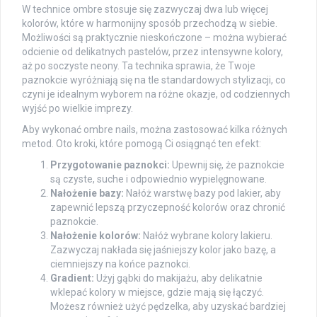
W technice ombre stosuje się zazwyczaj dwa lub więcej
kolorów, które w harmonijny sposób przechodzą w siebie.
Możliwości są praktycznie nieskończone – można wybierać
odcienie od delikatnych pastelów, przez intensywne kolory,
aż po soczyste neony. Ta technika sprawia, że Twoje
paznokcie wyróżniają się na tle standardowych stylizacji, co
czyni je idealnym wyborem na różne okazje, od codziennych
wyjść po wielkie imprezy.
Aby wykonać ombre nails, można zastosować kilka różnych
metod. Oto kroki, które pomogą Ci osiągnąć ten efekt:
Przygotowanie paznokci:
Upewnij się, że paznokcie
są czyste, suche i odpowiednio wypielęgnowane.
Nałożenie bazy:
Nałóż warstwę bazy pod lakier, aby
zapewnić lepszą przyczepność kolorów oraz chronić
paznokcie.
Nałożenie kolorów:
Nałóż wybrane kolory lakieru.
Zazwyczaj nakłada się jaśniejszy kolor jako bazę, a
ciemniejszy na końce paznokci.
Gradient:
Użyj gąbki do makijażu, aby delikatnie
wklepać kolory w miejsce, gdzie mają się łączyć.
Możesz również użyć pędzelka, aby uzyskać bardziej