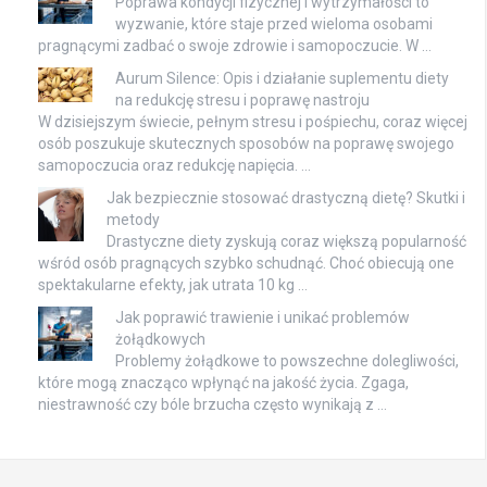
Poprawa kondycji fizycznej i wytrzymałości to
wyzwanie, które staje przed wieloma osobami
pragnącymi zadbać o swoje zdrowie i samopoczucie. W …
Aurum Silence: Opis i działanie suplementu diety
na redukcję stresu i poprawę nastroju
W dzisiejszym świecie, pełnym stresu i pośpiechu, coraz więcej
osób poszukuje skutecznych sposobów na poprawę swojego
samopoczucia oraz redukcję napięcia. …
Jak bezpiecznie stosować drastyczną dietę? Skutki i
metody
Drastyczne diety zyskują coraz większą popularność
wśród osób pragnących szybko schudnąć. Choć obiecują one
spektakularne efekty, jak utrata 10 kg …
Jak poprawić trawienie i unikać problemów
żołądkowych
Problemy żołądkowe to powszechne dolegliwości,
które mogą znacząco wpłynąć na jakość życia. Zgaga,
niestrawność czy bóle brzucha często wynikają z …