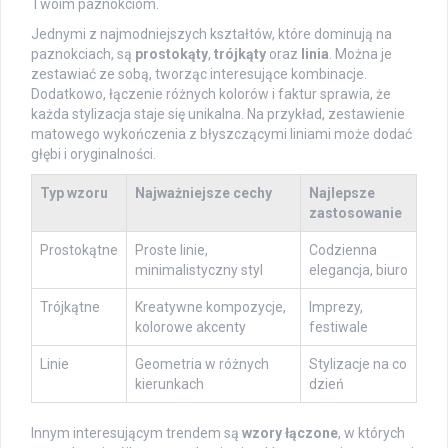
Twoim paznokciom.
Jednymi z najmodniejszych kształtów, które dominują na
paznokciach, są
prostokąty
,
trójkąty
oraz
linia
. Można je
zestawiać ze sobą, tworząc interesujące kombinacje.
Dodatkowo, łączenie różnych kolorów i faktur sprawia, że
każda stylizacja staje się unikalna. Na przykład, zestawienie
matowego wykończenia z błyszczącymi liniami może dodać
głębi i oryginalności.
Typ wzoru
Najważniejsze cechy
Najlepsze
zastosowanie
Prostokątne
Proste linie,
Codzienna
minimalistyczny styl
elegancja, biuro
Trójkątne
Kreatywne kompozycje,
Imprezy,
kolorowe akcenty
festiwale
Linie
Geometria w różnych
Stylizacje na co
kierunkach
dzień
Innym interesującym trendem są
wzory łączone
, w których