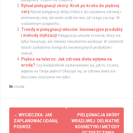
Rytuał pielęgnacji skóry: Krok po kroku do pięknej
cery
Rytuał pielęgnacji skóry to klucz do uzyskania zdrowej i
promiennej cery, ale wiele osób nie wie, od czego zacząć. W
codziennym pośpiechu...
Trendy w pielęgnacji włosów: Innowacyjne produkty
i metody stylizacji
Pielęgnacja włosów to temat, który nie
tylko fascynuje, ale również nieustannie ewoluuje. W ostatnich
latach zyskaliśmy dostęp do innowacyjnych produktów i
metod,...
Piękno na talerzu: Jak zdrowa dieta wpływa na
urodę?
Czy kiedykolwiek zastanawiałeś się, jak to, co jesz,
wpływa na Twoje piękno? Okazuje się, że zdrowa dieta ma
kluczowe znaczenie nie tylko...
Uroda
Zobacz
←
WYCIECZKA: JAK
PIELĘGNACJA SKÓRY
wpisy
ZAPLANOWAĆ UDANĄ
WRAŻLIWEJ: DELIKATNE
PODRÓŻ
KOSMETYKI I METODY
OCZYSZCZANIA
→