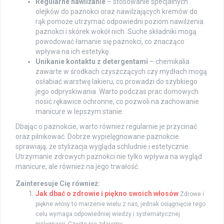
Regularne nawilżanie
– stosowanie specjalnych
olejków do paznokci oraz nawilżających kremów do
rąk pomoże utrzymać odpowiedni poziom nawilżenia
paznokci i skórek wokół nich. Suche składniki mogą
powodować łamanie się paznokci, co znacząco
wpływa na ich estetykę.
Unikanie kontaktu z detergentami
– chemikalia
zawarte w środkach czyszczących czy mydłach mogą
osłabiać warstwę lakieru, co prowadzi do szybkiego
jego odpryskiwania. Warto podczas prac domowych
nosić rękawice ochronne, co pozwoli na zachowanie
manicure w lepszym stanie.
Dbając o paznokcie, warto również regularnie je przycinać
oraz pilnikować. Dobrze wypielęgnowane paznokcie
sprawiają, że stylizacja wygląda schludnie i estetycznie.
Utrzymanie zdrowych paznokci nie tylko wpływa na wygląd
manicure, ale również na jego trwałość.
Zainteresuje Cię również:
Jak dbać o zdrowie i piękno swoich włosów
Zdrowe i
piękne włosy to marzenie wielu z nas, jednak osiągnięcie tego
celu wymaga odpowiedniej wiedzy i systematycznej
pielęgnacji. Często nie zdajemy...