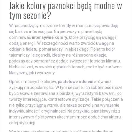
Jakie kolory paznokci będą modne w
tym sezonie?
W nadchodzącym sezonie trendy w manicure zapowiadają
się bardzo interesująco. Na pierwszym planie będą
dominować
intensywne kolory
, które przyciągają uwagę i
dodają energii. W szczególności warto zwrócić uwagę na
odcienie fioletu, pomarańczy i niebieskiego. Fiolet to kolor
tajemniczy i elegancki, idealny na różnorodne okazje,
podczas gdy pomarańcz dodaje świeżości i letniego klimatu.
Niebieski zaś, w swoich głębokich tonach, może być zarówno
klasyczny, jak i wyrazisty.
Oprócz mocnych kolorów,
pastelowe odcienie
również
zyskują na popularności. W tym sezonie, ich subtelność może
być ciekawie zestawiana z bardziej wyrazistymi barwami, co
tworzy interesujące, kontrastowe stylizacje. Takie połączenia
nie tylko przyciągną wzrok, ale także pozwolą na wyrażenie
indywidualności i oryginalności. Na przykład, pastelowy róż z
intensywnym fioletowym akcentem może dodać charakteru
całej stylizacji.
Warto również eksperymentować z różnymi
technikami