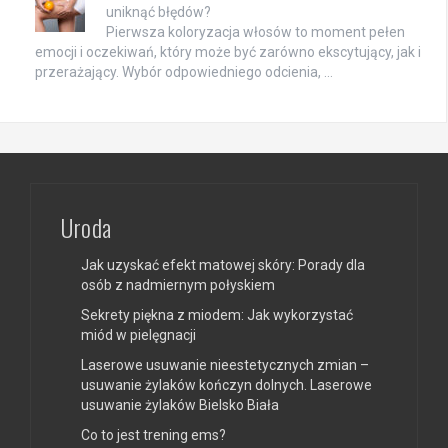
uniknąć błędów?
Pierwsza koloryzacja włosów to moment pełen
emocji i oczekiwań, który może być zarówno ekscytujący, jak i
przerażający. Wybór odpowiedniego odcienia, …
Uroda
Jak uzyskać efekt matowej skóry: Porady dla
osób z nadmiernym połyskiem
Sekrety piękna z miodem: Jak wykorzystać
miód w pielęgnacji
Laserowe usuwanie nieestetycznych zmian –
usuwanie żylaków kończyn dolnych. Laserowe
usuwanie żylaków Bielsko Biała
Co to jest trening ems?