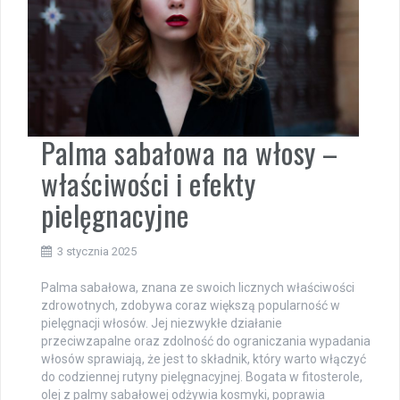
Palma sabałowa na włosy –
właściwości i efekty
pielęgnacyjne
3 stycznia 2025
Palma sabałowa, znana ze swoich licznych właściwości
zdrowotnych, zdobywa coraz większą popularność w
pielęgnacji włosów. Jej niezwykłe działanie
przeciwzapalne oraz zdolność do ograniczania wypadania
włosów sprawiają, że jest to składnik, który warto włączyć
do codziennej rutyny pielęgnacyjnej. Bogata w fitosterole,