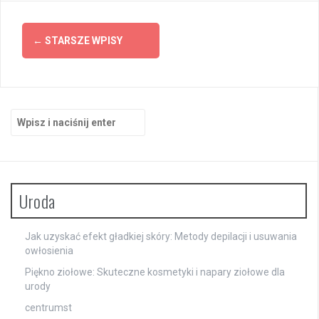
Nawigacja
←
STARSZE WPISY
po
wpisach
Szukaj:
Uroda
Jak uzyskać efekt gładkiej skóry: Metody depilacji i usuwania
owłosienia
Piękno ziołowe: Skuteczne kosmetyki i napary ziołowe dla
urody
centrumst