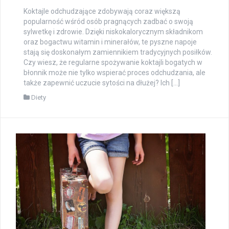
Koktajle odchudzające zdobywają coraz większą
popularność wśród osób pragnących zadbać o swoją
sylwetkę i zdrowie. Dzięki niskokalorycznym składnikom
oraz bogactwu witamin i minerałów, te pyszne napoje
stają się doskonałym zamiennikiem tradycyjnych posiłków.
Czy wiesz, że regularne spożywanie koktajli bogatych w
błonnik może nie tylko wspierać proces odchudzania, ale
także zapewnić uczucie sytości na dłużej? Ich […]
Diety