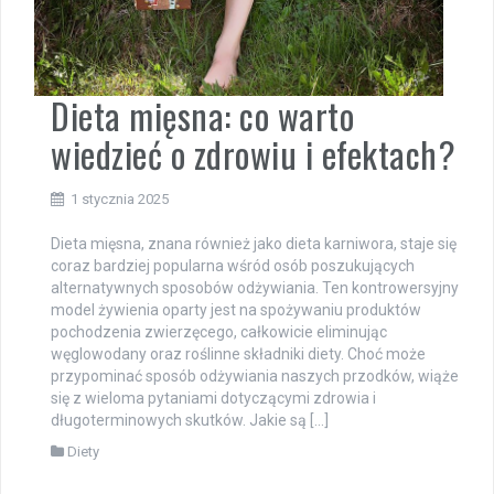
Dieta mięsna: co warto
wiedzieć o zdrowiu i efektach?
1 stycznia 2025
Dieta mięsna, znana również jako dieta karniwora, staje się
coraz bardziej popularna wśród osób poszukujących
alternatywnych sposobów odżywiania. Ten kontrowersyjny
model żywienia oparty jest na spożywaniu produktów
pochodzenia zwierzęcego, całkowicie eliminując
węglowodany oraz roślinne składniki diety. Choć może
przypominać sposób odżywiania naszych przodków, wiąże
się z wieloma pytaniami dotyczącymi zdrowia i
długoterminowych skutków. Jakie są […]
Diety