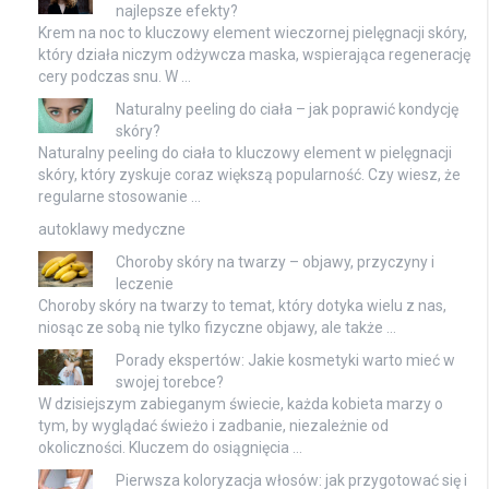
najlepsze efekty?
Krem na noc to kluczowy element wieczornej pielęgnacji skóry,
który działa niczym odżywcza maska, wspierająca regenerację
cery podczas snu. W …
Naturalny peeling do ciała – jak poprawić kondycję
skóry?
Naturalny peeling do ciała to kluczowy element w pielęgnacji
skóry, który zyskuje coraz większą popularność. Czy wiesz, że
regularne stosowanie …
autoklawy medyczne
Choroby skóry na twarzy – objawy, przyczyny i
leczenie
Choroby skóry na twarzy to temat, który dotyka wielu z nas,
niosąc ze sobą nie tylko fizyczne objawy, ale także …
Porady ekspertów: Jakie kosmetyki warto mieć w
swojej torebce?
W dzisiejszym zabieganym świecie, każda kobieta marzy o
tym, by wyglądać świeżo i zadbanie, niezależnie od
okoliczności. Kluczem do osiągnięcia …
Pierwsza koloryzacja włosów: jak przygotować się i