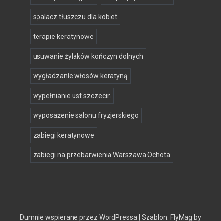
redukcja rozstępów
sklep fryzjerski online
spalacz tłuszczu dla kobiet
terapie keratynowe
usuwanie żylaków kończyn dolnych
wygładzanie włosów keratyną
wypełnianie ust szczecin
wyposażenie salonu fryzjerskiego
zabiegi keratynowe
zabiegi na przebarwienia Warszawa Ochota
Dumnie wspierane przez WordPressa
|
Szablon:
FlyMag
by