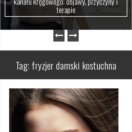
kanału kręgowego: objawy, przyczyny i
terapie
Tag:
fryzjer damski kostuchna