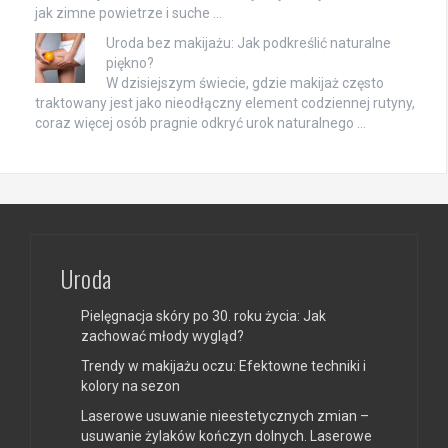
jak zimne powietrze i suche …
Uroda bez makijażu: Jak podkreślić naturalne
piękno?
W dzisiejszym świecie, gdzie makijaż często
traktowany jest jako nieodłączny element codziennej rutyny,
coraz więcej osób pragnie odkryć urok naturalnego …
Uroda
Pielęgnacja skóry po 30. roku życia: Jak
zachować młody wygląd?
Trendy w makijażu oczu: Efektowne techniki i
kolory na sezon
Laserowe usuwanie nieestetycznych zmian –
usuwanie żylaków kończyn dolnych. Laserowe