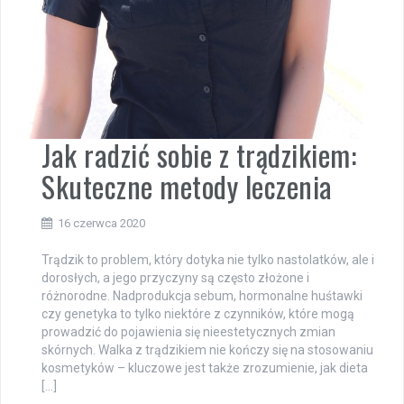
Jak radzić sobie z trądzikiem:
Skuteczne metody leczenia
16 czerwca 2020
Trądzik to problem, który dotyka nie tylko nastolatków, ale i
dorosłych, a jego przyczyny są często złożone i
różnorodne. Nadprodukcja sebum, hormonalne huśtawki
czy genetyka to tylko niektóre z czynników, które mogą
prowadzić do pojawienia się nieestetycznych zmian
skórnych. Walka z trądzikiem nie kończy się na stosowaniu
kosmetyków – kluczowe jest także zrozumienie, jak dieta
[…]