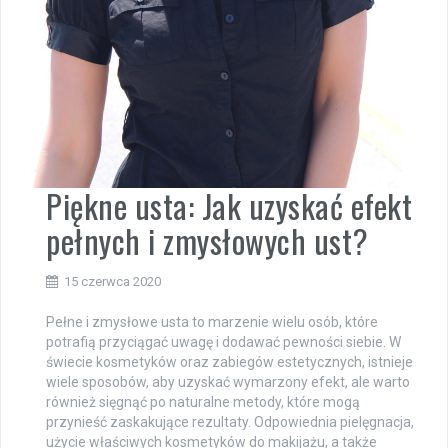
Piękne usta: Jak uzyskać efekt
pełnych i zmysłowych ust?
15 czerwca 2020
Pełne i zmysłowe usta to marzenie wielu osób, które
potrafią przyciągać uwagę i dodawać pewności siebie. W
świecie kosmetyków oraz zabiegów estetycznych, istnieje
wiele sposobów, aby uzyskać wymarzony efekt, ale warto
również sięgnąć po naturalne metody, które mogą
przynieść zaskakujące rezultaty. Odpowiednia pielęgnacja,
użycie właściwych kosmetyków do makijażu, a także