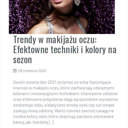
Trendy w makijażu oczu:
Efektowne techniki i kolory na
sezon
28 czerwca 2020
Sezon wiosna-lato 2021 przynosi ze sobą fascynujące
nowości w makijażu oczu, które zachwycają odważnymi
kolorami i innowacyjnymi technikami. Intensywne odcienie
oraz efektowne połączenia stają się sposobem wyrażenia
osobistego stylu, a klasyczne smoky eyes czy cut crease
zyskują nową odsłonę. Warto również zwrócić uwagę na
modne kolory cieni, które obejmują zarówno stonowane
barwy, jak i bardziej […]