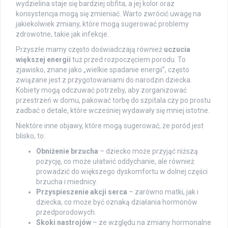
wydzielina staje się bardziej obfita, a jej kolor oraz
konsystencja mogą się zmieniać. Warto zwrócić uwagę na
jakiekolwiek zmiany, które mogą sugerować problemy
zdrowotne, takie jak infekcje.
Przyszłe mamy często doświadczają również
uczucia
większej energii
tuż przed rozpoczęciem porodu. To
zjawisko, znane jako „wielkie spadanie energii”, często
związane jest z przygotowaniami do narodzin dziecka.
Kobiety mogą odczuwać potrzeby, aby zorganizować
przestrzeń w domu, pakować torbę do szpitala czy po prostu
zadbać o detale, które wcześniej wydawały się mniej istotne.
Niektóre inne objawy, które mogą sugerować, że poród jest
blisko, to:
Obniżenie brzucha
– dziecko może przyjąć niższą
pozycję, co może ułatwić oddychanie, ale również
prowadzić do większego dyskomfortu w dolnej części
brzucha i miednicy.
Przyspieszenie akcji serca
– zarówno matki, jak i
dziecka, co może być oznaką działania hormonów
przedporodowych.
Skoki nastrojów
– ze względu na zmiany hormonalne