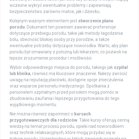
wczesne wykryć ewentualne problemy i zapewniają
bezpieczeństwo zarówno matce, jak i dziecku.
Kolejnym ważnym elementem jest
stworzenie planu
porodu
. Dokument ten powinien zawierać preferencje
dotyczące przebiegu porodu, takie jak metody łagodzenia
bólu, obecność bliskiej osoby przy porodzie, a także
ewentualne potrzeby dotyczące noworodka. Warto, aby plan
porodu był omawiany z położną lub lekarzem, co pozwoli na
lepsze zrozumienie procedur i możliwości.
Wybór odpowiedniego miejsca do porodu, takiego jak
szpital
lub klinika
, również ma kluczowe znaczenie. Należy zwrócić
uwagę na reputację placówki, dostępne opcje znieczulenia
oraz wsparcie personelu medycznego. Spotkania z
personelem szpitalnym przed porodem mogą pomóc w
zbudowaniu zaufania i lepszego przygotowania do tego
wyjątkowego momentu.
Nie można również zapomnieć o
kursach
przygotowawczych dla rodziców
. Takie kursy oferują cenną
wiedzę na temat procesu porodu, opieki nad noworodkiem
oraz technik relaksacyjnych, które mogą przydać się w
trakcie porodu. Uczestnictwo w takich zajęciach pozwala na