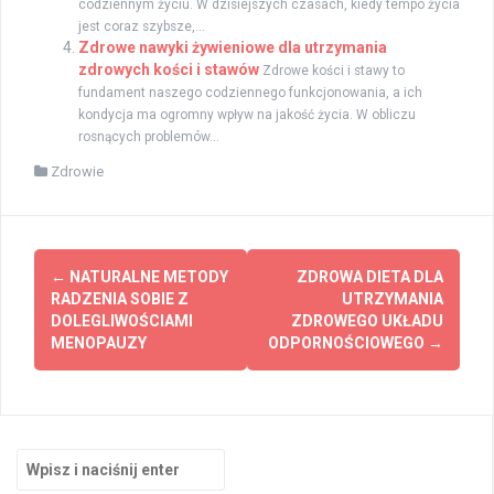
codziennym życiu. W dzisiejszych czasach, kiedy tempo życia
jest coraz szybsze,...
Zdrowe nawyki żywieniowe dla utrzymania
zdrowych kości i stawów
Zdrowe kości i stawy to
fundament naszego codziennego funkcjonowania, a ich
kondycja ma ogromny wpływ na jakość życia. W obliczu
rosnących problemów...
Zdrowie
Zobacz
←
NATURALNE METODY
ZDROWA DIETA DLA
wpisy
RADZENIA SOBIE Z
UTRZYMANIA
DOLEGLIWOŚCIAMI
ZDROWEGO UKŁADU
MENOPAUZY
ODPORNOŚCIOWEGO
→
Szukaj: