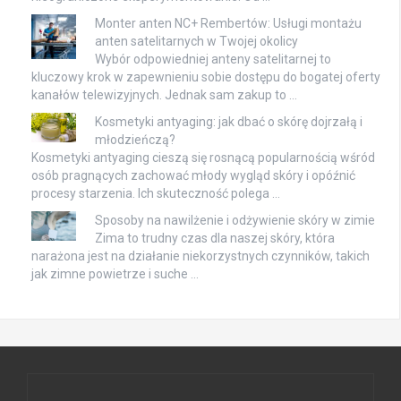
Monter anten NC+ Rembertów: Usługi montażu
anten satelitarnych w Twojej okolicy
Wybór odpowiedniej anteny satelitarnej to
kluczowy krok w zapewnieniu sobie dostępu do bogatej oferty
kanałów telewizyjnych. Jednak sam zakup to …
Kosmetyki antyaging: jak dbać o skórę dojrzałą i
młodzieńczą?
Kosmetyki antyaging cieszą się rosnącą popularnością wśród
osób pragnących zachować młody wygląd skóry i opóźnić
procesy starzenia. Ich skuteczność polega …
Sposoby na nawilżenie i odżywienie skóry w zimie
Zima to trudny czas dla naszej skóry, która
narażona jest na działanie niekorzystnych czynników, takich
jak zimne powietrze i suche …