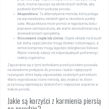
douli, można nauczyć się skutecznych technik, aby
podnieść komfort podczas porodu.
Akupunktura:
To alternatywna metoda, która polega
na wprowadzaniu cienkich igieł w określone punkty
ciała. Akupunktura może pomóc w łagodzeniu bólu i
poprawie samopoczucia, ale warto skonsultować się z
doświadczonym specjalistą.
Stosowanie ciepła lub zimna:
Ciepłe okłady na brzuch
lub dolną część pleców mogą działać rozluźniająco, a
zimne kompresy mogą łagodzić dolegliwości bólowe.
Wybór metody zależy od indywidualnych preferencji i
reakcji organizmu.
Zapoznanie się z tymi technikami przed porodem pozwala
na świadome podejście do procesu i wybór najlepszych
rozwiązań, które będą odpowiadały osobistym potrzebom.
Warto wypróbować różne metody, aby znaleźć te, które
przynoszą najmniejszy dyskomfort i najwyższe wsparcie w
trakcie porodu.
Jakie są korzyści z karmienia piersią
po porodzie?