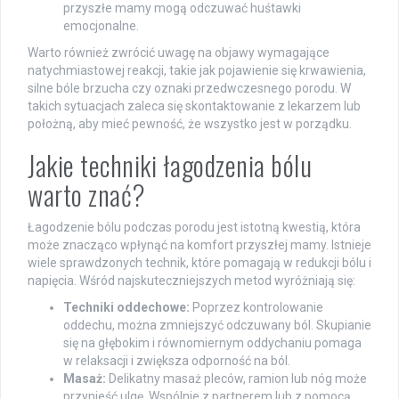
przyszłe mamy mogą odczuwać huśtawki
emocjonalne.
Warto również zwrócić uwagę na objawy wymagające
natychmiastowej reakcji, takie jak pojawienie się krwawienia,
silne bóle brzucha czy oznaki przedwczesnego porodu. W
takich sytuacjach zaleca się skontaktowanie z lekarzem lub
położną, aby mieć pewność, że wszystko jest w porządku.
Jakie techniki łagodzenia bólu
warto znać?
Łagodzenie bólu podczas porodu jest istotną kwestią, która
może znacząco wpłynąć na komfort przyszłej mamy. Istnieje
wiele sprawdzonych technik, które pomagają w redukcji bólu i
napięcia. Wśród najskuteczniejszych metod wyróżniają się:
Techniki oddechowe:
Poprzez kontrolowanie
oddechu, można zmniejszyć odczuwany ból. Skupianie
się na głębokim i równomiernym oddychaniu pomaga
w relaksacji i zwiększa odporność na ból.
Masaż:
Delikatny masaż pleców, ramion lub nóg może
przynieść ulgę. Wspólnie z partnerem lub z pomocą