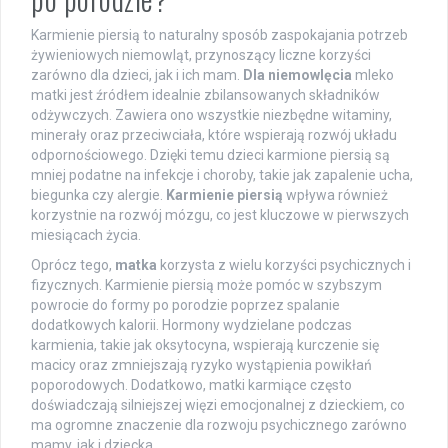
Karmienie piersią to naturalny sposób zaspokajania potrzeb
żywieniowych niemowląt, przynoszący liczne korzyści
zarówno dla dzieci, jak i ich mam.
Dla niemowlęcia
mleko
matki jest źródłem idealnie zbilansowanych składników
odżywczych. Zawiera ono wszystkie niezbędne witaminy,
minerały oraz przeciwciała, które wspierają rozwój układu
odpornościowego. Dzięki temu dzieci karmione piersią są
mniej podatne na infekcje i choroby, takie jak zapalenie ucha,
biegunka czy alergie.
Karmienie piersią
wpływa również
korzystnie na rozwój mózgu, co jest kluczowe w pierwszych
miesiącach życia.
Oprócz tego,
matka
korzysta z wielu korzyści psychicznych i
fizycznych. Karmienie piersią może pomóc w szybszym
powrocie do formy po porodzie poprzez spalanie
dodatkowych kalorii. Hormony wydzielane podczas
karmienia, takie jak oksytocyna, wspierają kurczenie się
macicy oraz zmniejszają ryzyko wystąpienia powikłań
poporodowych. Dodatkowo, matki karmiące często
doświadczają silniejszej więzi emocjonalnej z dzieckiem, co
ma ogromne znaczenie dla rozwoju psychicznego zarówno
mamy, jak i dziecka.