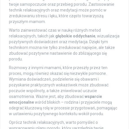
twoje samopoczucie oraz przebieg porodu. Zastosowanie
technik relaksacyjnych oraz medytacji może pomóc w
zredukowaniu stresu i lęku, które często towarzyszą
przyszłym mamom.
Warto zainwestować czas w naukę różnych metod
relaksacyjnych, takich jak
głębokie oddychanie
, wizualizacja
pozytywnych doświadczeń oraz medytacja. Dzięki tym
technikom można nie tylko zredukować napięcie, ale także
zbudować pozytywne nastawienie do zbliżającego się
porodu.
Rozmowy z innymi mamami, które przeszły przez ten
proces, mogą również okazać się niezwykle pomocne.
Wymiana doświadczeń, podzielenie się obawami i
pozyskanie praktycznych wskazówek może zbudować
poczucie wspólnoty, a także zniwelować uczucie
osamotnienia. Ważne jest, aby zbudować
wsparcie
emocjonalne
wśród bliskich – rodzina i przyjaciele mogą
odegrać kluczową rolę w procesie przygotowań, pomagając
w ustawieniu pozytywnego kontekstu wokół porodu.
Oprócz technik relaksacyjnych, warto pomyśleć o
wypracowaniu planu porodu, który uwzględnia twoje