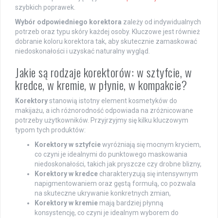
szybkich poprawek.
Wybór odpowiedniego korektora
zależy od indywidualnych
potrzeb oraz typu skóry każdej osoby. Kluczowe jest również
dobranie koloru korektora tak, aby skutecznie zamaskować
niedoskonałości i uzyskać naturalny wygląd.
Jakie są rodzaje korektorów: w sztyfcie, w
kredce, w kremie, w płynie, w kompakcie?
Korektory
stanowią istotny element kosmetyków do
makijażu, a ich różnorodność odpowiada na zróżnicowane
potrzeby użytkowników. Przyjrzyjmy się kilku kluczowym
typom tych produktów:
Korektory w sztyfcie
wyróżniają się mocnym kryciem,
co czyni je idealnymi do punktowego maskowania
niedoskonałości, takich jak pryszcze czy drobne blizny,
Korektory w kredce
charakteryzują się intensywnym
napigmentowaniem oraz gęstą formułą, co pozwala
na skuteczne ukrywanie konkretnych zmian,
Korektory w kremie
mają bardziej płynną
konsystencję, co czyni je idealnym wyborem do