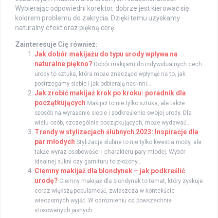
Wybierając odpowiedni korektor, dobrze jest kierować się
kolorem problemu do zakrycia. Dzięki temu uzyskamy
naturalny efekt oraz piękną cerę.
Zainteresuje Cię również:
Jak dobór makijażu do typu urody wpływa na
naturalne piękno?
Dobór makijażu do indywidualnych cech
urody to sztuka, która może znacząco wpłynąć na to, jak
postrzegamy siebie i jak odbierają nas inni....
Jak zrobić makijaż krok po kroku: poradnik dla
początkujących
Makijaż to nie tylko sztuka, ale także
sposób na wyrażenie siebie i podkreślenie swojej urody. Dla
wielu osób, szczególnie początkujących, może wydawać...
Trendy w stylizacjach ślubnych 2023: Inspiracje dla
par młodych
Stylizacje ślubne to nie tylko kwestia mody, ale
także wyraz osobowości i charakteru pary młodej. Wybór
idealnej sukni czy garnituru to złożony...
Ciemny makijaż dla blondynek – jak podkreślić
urodę?
Ciemny makijaż dla blondynek to temat, który zyskuje
coraz większą popularność, zwłaszcza w kontekście
wieczornych wyjść. W odróżnieniu od powszechnie
stosowanych jasnych...