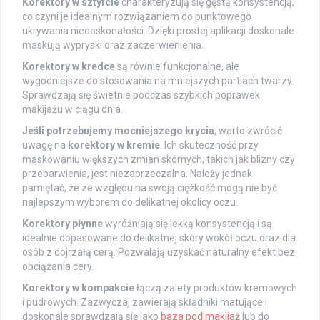
Korektory w sztyfcie
charakteryzują się gęstą konsystencją,
co czyni je idealnym rozwiązaniem do punktowego
ukrywania niedoskonałości. Dzięki prostej aplikacji doskonale
maskują wypryski oraz zaczerwienienia.
Korektory w kredce
są równie funkcjonalne, ale
wygodniejsze do stosowania na mniejszych partiach twarzy.
Sprawdzają się świetnie podczas szybkich poprawek
makijażu w ciągu dnia.
Jeśli potrzebujemy mocniejszego krycia
, warto zwrócić
uwagę na
korektory w kremie
. Ich skuteczność przy
maskowaniu większych zmian skórnych, takich jak blizny czy
przebarwienia, jest niezaprzeczalna. Należy jednak
pamiętać, że ze względu na swoją ciężkość mogą nie być
najlepszym wyborem do delikatnej okolicy oczu.
Korektory płynne
wyróżniają się lekką konsystencją i są
idealnie dopasowane do delikatnej skóry wokół oczu oraz dla
osób z dojrzałą cerą. Pozwalają uzyskać naturalny efekt bez
obciążania cery.
Korektory w kompakcie
łączą zalety produktów kremowych
i pudrowych. Zazwyczaj zawierają składniki matujące i
doskonale sprawdzają się jako
baza pod makijaż
lub do