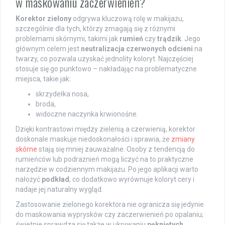
w maskowaniu zaczerwienień?
Korektor zielony
odgrywa kluczową rolę w makijażu,
szczególnie dla tych, którzy zmagają się z różnymi
problemami skórnymi, takimi jak
rumień
czy
trądzik
. Jego
głównym celem jest
neutralizacja czerwonych odcieni
na
twarzy, co pozwala uzyskać jednolity koloryt. Najczęściej
stosuje się go punktowo – nakładając na problematyczne
miejsca, takie jak:
skrzydełka nosa,
broda,
widoczne naczynka krwionośne.
Dzięki kontrastowi między zielenią a czerwienią, korektor
doskonale maskuje niedoskonałości i sprawia, że
zmiany
skórne
stają się mniej zauważalne. Osoby z tendencją do
rumieńców lub podrażnień mogą liczyć na to praktyczne
narzędzie w codziennym makijażu. Po jego aplikacji warto
nałożyć
podkład
, co dodatkowo wyrównuje koloryt cery i
nadaje jej naturalny wygląd.
Zastosowanie zielonego korektora nie ogranicza się jedynie
do maskowania wyprysków czy zaczerwienień po opalaniu;
świetnie sprawdza się także w ukrywaniu
pękniętych