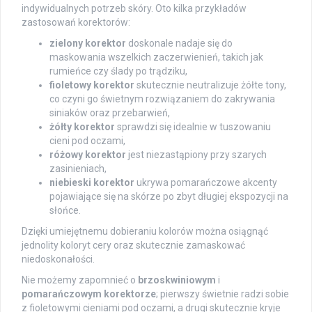
indywidualnych potrzeb skóry. Oto kilka przykładów
zastosowań korektorów:
zielony korektor
doskonale nadaje się do
maskowania wszelkich zaczerwienień, takich jak
rumieńce czy ślady po trądziku,
fioletowy korektor
skutecznie neutralizuje żółte tony,
co czyni go świetnym rozwiązaniem do zakrywania
siniaków oraz przebarwień,
żółty korektor
sprawdzi się idealnie w tuszowaniu
cieni pod oczami,
różowy korektor
jest niezastąpiony przy szarych
zasinieniach,
niebieski korektor
ukrywa pomarańczowe akcenty
pojawiające się na skórze po zbyt długiej ekspozycji na
słońce.
Dzięki umiejętnemu dobieraniu kolorów można osiągnąć
jednolity koloryt cery oraz skutecznie zamaskować
niedoskonałości.
Nie możemy zapomnieć o
brzoskwiniowym
i
pomarańczowym korektorze
; pierwszy świetnie radzi sobie
z fioletowymi cieniami pod oczami, a drugi skutecznie kryje