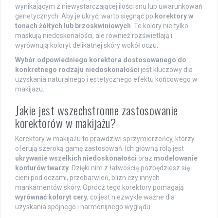
wynikającym z niewystarczającej ilości snu lub uwarunkowań
genetycznych. Aby je ukryć, warto sięgnąć po
korektory w
tonach żółtych lub brzoskwiniowych
. Te kolory nie tylko
maskują niedoskonałości, ale również rozświetlają i
wyrównują koloryt delikatnej skóry wokół oczu.
Wybór odpowiedniego korektora dostosowanego do
konkretnego rodzaju niedoskonałości
jest kluczowy dla
uzyskania naturalnego i estetycznego efektu końcowego w
makijażu.
Jakie jest wszechstronne zastosowanie
korektorów w makijażu?
Korektory w makijażu to prawdziwi sprzymierzeńcy, którzy
oferują szeroką gamę zastosowań. Ich główną rolą jest
ukrywanie wszelkich niedoskonałości
oraz
modelowanie
konturów twarzy
. Dzięki nim z łatwością pozbędziesz się
cieni pod oczami, przebarwień, blizn czy innych
mankamentów skóry. Oprócz tego korektory pomagają
wyrównać koloryt cery
, co jest niezwykle ważne dla
uzyskania spójnego i harmonijnego wyglądu.