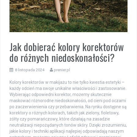
Jak dobierać kolory korektorów
do różnych niedoskonałości?
8 listopada 2024
prenier.pl
Kolory korektorów w makijażu to nie tylko kwestia estetyki –
każdy odcień ma swoje unikalne właściwości i zastosowanie.
Wybierając odpowiedni korektor, możemy skutecznie
maskować różnorodne niedoskonałości, od cieni pod oczami
po zaczerwienienia czy przebarwienia. Na rynku dostępne są
korektory o różnych kolorach, takich jak zielony, fioletowy,
żółty czy pomarańczowy, które działają na zasadzie
neutralizacji niepożądanych tonów skóry. Dzięki zrozumieniu,
jakie kolory i techniki aplikacji najlepiej odpowiadają naszym