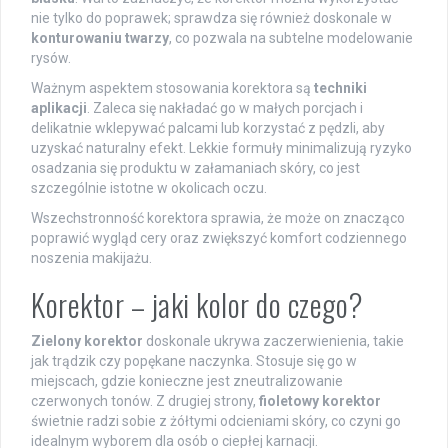
nie tylko do poprawek; sprawdza się również doskonale w
konturowaniu twarzy
, co pozwala na subtelne modelowanie
rysów.
Ważnym aspektem stosowania korektora są
techniki
aplikacji
. Zaleca się nakładać go w małych porcjach i
delikatnie wklepywać palcami lub korzystać z pędzli, aby
uzyskać naturalny efekt. Lekkie formuły minimalizują ryzyko
osadzania się produktu w załamaniach skóry, co jest
szczególnie istotne w okolicach oczu.
Wszechstronność korektora sprawia, że może on znacząco
poprawić wygląd cery oraz zwiększyć komfort codziennego
noszenia makijażu.
Korektor – jaki kolor do czego?
Zielony korektor
doskonale ukrywa zaczerwienienia, takie
jak trądzik czy popękane naczynka. Stosuje się go w
miejscach, gdzie konieczne jest zneutralizowanie
czerwonych tonów. Z drugiej strony,
fioletowy korektor
świetnie radzi sobie z żółtymi odcieniami skóry, co czyni go
idealnym wyborem dla osób o ciepłej karnacji.