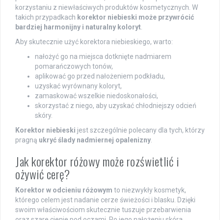
korzystaniu z niewłaściwych produktów kosmetycznych. W
takich przypadkach
korektor niebieski może przywrócić
bardziej harmonijny i naturalny koloryt
.
Aby skutecznie użyć korektora niebieskiego, warto:
nałożyć go na miejsca dotknięte nadmiarem
pomarańczowych tonów,
aplikować go przed nałożeniem podkładu,
uzyskać wyrównany koloryt,
zamaskować wszelkie niedoskonałości,
skorzystać z niego, aby uzyskać chłodniejszy odcień
skóry.
Korektor niebieski
jest szczególnie polecany dla tych, którzy
pragną
ukryć ślady nadmiernej opalenizny
.
Jak korektor różowy może rozświetlić i
ożywić cerę?
Korektor w odcieniu różowym
to niezwykły kosmetyk,
którego celem jest nadanie cerze świeżości i blasku. Dzięki
swoim właściwościom skutecznie tuszuje przebarwienia
oraz szare cienie pod oczami. Po jego nałożeniu skóra