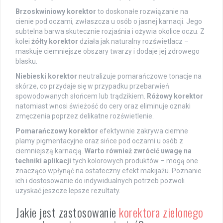
Brzoskwiniowy korektor
to doskonałe rozwiązanie na
cienie pod oczami, zwłaszcza u osób o jasnej karnacji. Jego
subtelna barwa skutecznie rozjaśnia i ożywia okolice oczu. Z
kolei
żółty korektor
działa jak naturalny rozświetlacz –
maskuje ciemniejsze obszary twarzy i dodaje jej zdrowego
blasku.
Niebieski korektor
neutralizuje pomarańczowe tonacje na
skórze, co przydaje się w przypadku przebarwień
spowodowanych słońcem lub trądzikiem.
Różowy korektor
natomiast wnosi świeżość do cery oraz eliminuje oznaki
zmęczenia poprzez delikatne rozświetlenie.
Pomarańczowy korektor
efektywnie zakrywa ciemne
plamy pigmentacyjne oraz sińce pod oczami u osób z
ciemniejszą karnacją.
Warto również zwrócić uwagę na
techniki aplikacji
tych kolorowych produktów – mogą one
znacząco wpłynąć na ostateczny efekt makijażu. Poznanie
ich i dostosowanie do indywidualnych potrzeb pozwoli
uzyskać jeszcze lepsze rezultaty.
Jakie jest zastosowanie
korektora zielonego