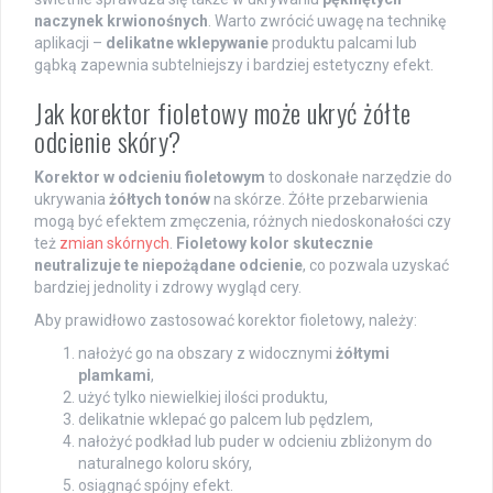
naczynek krwionośnych
. Warto zwrócić uwagę na technikę
aplikacji –
delikatne wklepywanie
produktu palcami lub
gąbką zapewnia subtelniejszy i bardziej estetyczny efekt.
Jak korektor fioletowy może ukryć żółte
odcienie skóry?
Korektor w odcieniu fioletowym
to doskonałe narzędzie do
ukrywania
żółtych tonów
na skórze. Żółte przebarwienia
mogą być efektem zmęczenia, różnych niedoskonałości czy
też
zmian skórnych
.
Fioletowy kolor skutecznie
neutralizuje te niepożądane odcienie
, co pozwala uzyskać
bardziej jednolity i zdrowy wygląd cery.
Aby prawidłowo zastosować korektor fioletowy, należy:
nałożyć go na obszary z widocznymi
żółtymi
plamkami
,
użyć tylko niewielkiej ilości produktu,
delikatnie wklepać go palcem lub pędzlem,
nałożyć podkład lub puder w odcieniu zbliżonym do
naturalnego koloru skóry,
osiągnąć spójny efekt.