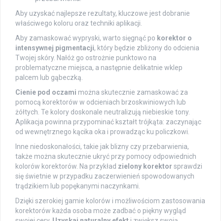
Aby uzyskać najlepsze rezultaty, kluczowe jest dobranie
właściwego koloru oraz techniki aplikacji.
Aby zamaskować wypryski, warto sięgnąć po
korektor o
intensywnej pigmentacji
, który będzie zbliżony do odcienia
Twojej skóry. Nałóż go ostrożnie punktowo na
problematyczne miejsca, a następnie delikatnie wklep
palcem lub gąbeczką.
Cienie pod oczami
można skutecznie zamaskować za
pomocą korektorów w odcieniach brzoskwiniowych lub
żółtych. Te kolory doskonale neutralizują niebieskie tony.
Aplikacja powinna przypominać kształt trójkąta: zaczynając
od wewnętrznego kącika oka i prowadząc ku policzkowi.
Inne niedoskonałości, takie jak blizny czy przebarwienia,
także można skutecznie ukryć przy pomocy odpowiednich
kolorów korektorów. Na przykład
zielony korektor
sprawdzi
się świetnie w przypadku zaczerwienień spowodowanych
trądzikiem lub popękanymi naczynkami.
Dzięki szerokiej gamie kolorów i możliwościom zastosowania
korektorów każda osoba może zadbać o piękny wygląd
swojej cery.
Uzyskaj naturalny efekt
i zwiększ swoją