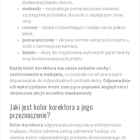
dodawania blasku skórze,
niebieski
– neutralizuje pomarańczowe odcienie,
szczególnie przydatny dla osób o cieplejszym tonie
cery,
różowy
– działa rozświetlająco i nadaje cerze piękny
blask,
pomarańczowy
– ukrywa ciemne cienie pod oczami u
osób o ciemniejszej karnacji,
białym
– służy do rozjaśniania wybranych partii twarzy
oraz konturowania jej kształtu.
Każdy kolor korektora ma swoje unikalne cechy i
zastosowanie w makijażu,
co pozwala na ich precyzyjne
dopasowanie do indywidualnych potrzeb skóry.
Odpowiednie
ich wykorzystanie może znacząco poprawić wygląd cery i
skutecznie ukryć wszelkie mankamenty.
Jaki jest kolor korektora a jego
przeznaczenie?
Kolor korektora
odgrywa kluczową rolę w efektywności
makijażu. Różne odcienie pełnią odmienne funkcje, co
ułatwia wybór odpowiedniego produktu dostosowanego do