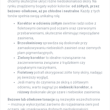
chcemy skutecznie ukryć różne niedoskonałości skóry. Na
rynku znajdziemy bogaty wybór kolorów:
od żółtych, przez
beżowo-oliwkowe, aż po chłodne i neutralne
. Każdy z tych
tonów spełnia swoją unikalną rolę.
Korektor w odcieniu żółtym
świetnie radzi sobie z
fioletowymi cieniami pod oczami oraz czerwonymi
przebarwieniami, skutecznie eliminując niepożądane
zasinienia,
Brzoskwiniowy
sprawdza się doskonale przy
zamaskowywaniu niebieskich zasinień oraz ciemnych
plam pigmentacyjnych,
Zielony korektor
to idealne rozwiązanie na
zaczerwienienia związane z trądzikiem czy
popękanymi naczynkami,
Fioletowy
potrafi skorygować żółte tony skóry, nadając
jej świeższy wygląd,
Jeśli mamy do czynienia ze skórą o żółtawym
odcieniu, warto sięgnąć po
niebieski korektor
, a
różowy
doskonale ukryje szare i niebieskie zasinienia.
Beżowe lub oliwkowe tonacje
są niezwykle wszechstronne
— można je wykorzystać zarówno do rozjaśniania cieni pod
oczami, jak i maskowania drobnych niedoskonałości.