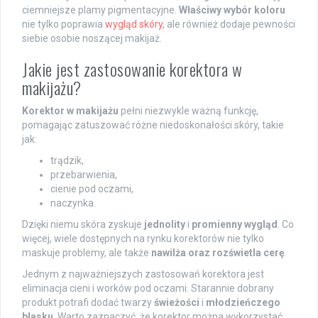
ciemniejsze plamy pigmentacyjne.
Właściwy wybór koloru
nie tylko poprawia
wygląd skóry
, ale również dodaje pewności
siebie osobie noszącej makijaż.
Jakie jest zastosowanie korektora w
makijażu?
Korektor w makijażu
pełni niezwykle ważną funkcję,
pomagając zatuszować różne niedoskonałości skóry, takie
jak:
trądzik,
przebarwienia,
cienie pod oczami,
naczynka.
Dzięki niemu skóra zyskuje
jednolity
i
promienny wygląd
. Co
więcej, wiele dostępnych na rynku korektorów nie tylko
maskuje problemy, ale także
nawilża oraz rozświetla cerę
.
Jednym z najważniejszych zastosowań korektora jest
eliminacja cieni i worków pod oczami. Starannie dobrany
produkt potrafi dodać twarzy
świeżości
i
młodzieńczego
blasku
. Warto zaznaczyć, że korektor można wykorzystać