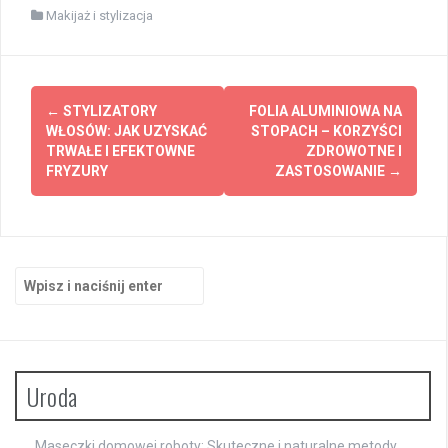
Makijaż i stylizacja
Zobacz
←
STYLIZATORY
FOLIA ALUMINIOWA NA
wpisy
WŁOSÓW: JAK UZYSKAĆ
STOPACH – KORZYŚCI
TRWAŁE I EFEKTOWNE
ZDROWOTNE I
FRYZURY
ZASTOSOWANIE
→
Szukaj:
Uroda
Maseczki domowej roboty: Skuteczne i naturalne metody