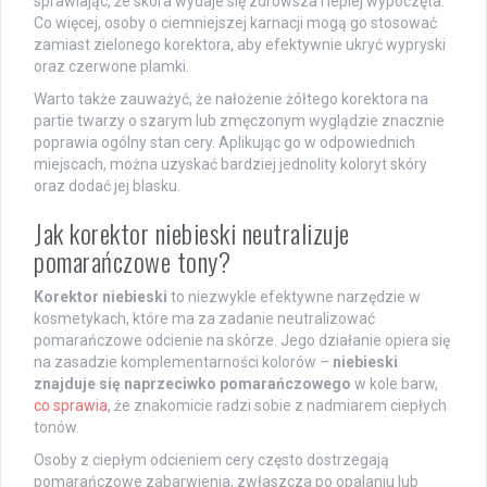
sprawiając, że skóra wydaje się zdrowsza i lepiej wypoczęta.
Co więcej, osoby o ciemniejszej karnacji mogą go stosować
zamiast zielonego korektora, aby efektywnie ukryć wypryski
oraz czerwone plamki.
Warto także zauważyć, że nałożenie żółtego korektora na
partie twarzy o szarym lub zmęczonym wyglądzie znacznie
poprawia ogólny stan cery. Aplikując go w odpowiednich
miejscach, można uzyskać bardziej jednolity koloryt skóry
oraz dodać jej blasku.
Jak korektor niebieski neutralizuje
pomarańczowe tony?
Korektor niebieski
to niezwykle efektywne narzędzie w
kosmetykach, które ma za zadanie neutralizować
pomarańczowe odcienie na skórze. Jego działanie opiera się
na zasadzie komplementarności kolorów –
niebieski
znajduje się naprzeciwko pomarańczowego
w kole barw,
co sprawia
, że znakomicie radzi sobie z nadmiarem ciepłych
tonów.
Osoby z ciepłym odcieniem cery często dostrzegają
pomarańczowe zabarwienia, zwłaszcza po opalaniu lub