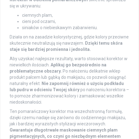
się w ukrywaniu:
ciemnych plam,
cieni pod oczami,
siniaków o niebieskawym zabarwieniu.
Działa on na zasadzie kolorystycznej, gdzie kolory przeciwne
skutecznie neutralizują się nawzajem.
Dzięki temu skóra
staje się bardziej promienna i jednolita.
Aby uzyskać najlepsze rezultaty, warto stosować korektor w
niewielkich ilościach.
Aplikuj go bezpośrednio na
problematyczne obszary.
Po nałożeniu delikatnie wklep
produkt palcem lub gąbką do makijażu, co pozwoli osiągnąć
naturalny efekt.
Nie zapomnij również o użyciu podkładu
lub pudru w odcieniu Twojej skóry
po nałożeniu korektora –
to pomoże zharmonizować kolory i zamaskować wszelkie
niedoskonałości.
Ten pomarańczowy korektor ma wszechstronną formułę,
dzięki czemu nadaje się zarówno do codziennego makijażu,
jak i bardziej wyrazistych stylizacji wieczorowych.
Gwarantuje długotrwałe maskowanie ciemnych plam
pigmentacyjnych, co czyni go niezbędnym elementem