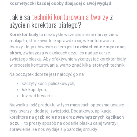
kosmetyczki każdej osoby dbającej o swój wygląd.
Jakie są
techniki konturowania twarzy
z
użyciem korektora białego?
Korektor biały
to niezwykle wszechstronne narzędzie w
makijażu, które świetnie sprawdza się w konturowaniu
twarzy. Jego głównym celem jest
rozświetlenie zmęczonej
skóry
, zwłaszcza w okolicach oczu, co nadaje cerze
świeżego blasku. Aby efektywnie wykorzystać korektor biały
w procesie konturowania, warto znać kilka istotnych technik.
Na początek dobrze jest nałożyć go na:
szczyty kości policzkowych,
łuk kupidyna,
tuż nad brwiami.
Niewielka ilość produktu w tych miejscach optycznie uniesie
rysy twarzy i doda jej świeżości. Dodatkowo, aplikacja
korektora na
grzbiecie nosa
oraz
wewnętrznych kącikach
oczu
– to prosty sposób na dodanie blasku całej twarzy i
sprawienie, że nos wydaje się bardziej smukły.