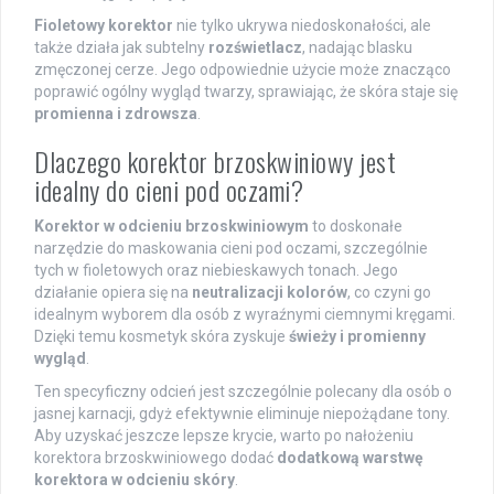
Fioletowy korektor
nie tylko ukrywa niedoskonałości, ale
także działa jak subtelny
rozświetlacz
, nadając blasku
zmęczonej cerze. Jego odpowiednie użycie może znacząco
poprawić ogólny wygląd twarzy, sprawiając, że skóra staje się
promienna i zdrowsza
.
Dlaczego korektor brzoskwiniowy jest
idealny do cieni pod oczami?
Korektor w odcieniu brzoskwiniowym
to doskonałe
narzędzie do maskowania cieni pod oczami, szczególnie
tych w fioletowych oraz niebieskawych tonach. Jego
działanie opiera się na
neutralizacji kolorów
, co czyni go
idealnym wyborem dla osób z wyraźnymi ciemnymi kręgami.
Dzięki temu kosmetyk skóra zyskuje
świeży i promienny
wygląd
.
Ten specyficzny odcień jest szczególnie polecany dla osób o
jasnej karnacji, gdyż efektywnie eliminuje niepożądane tony.
Aby uzyskać jeszcze lepsze krycie, warto po nałożeniu
korektora brzoskwiniowego dodać
dodatkową warstwę
korektora w odcieniu skóry
.