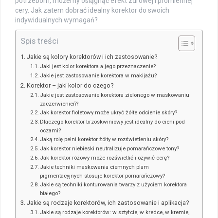
potrzebom, możemy osiągnąć efekt zdrowej i promiennej
cery. Jak zatem dobrać idealny korektor do swoich
indywidualnych wymagań?
Spis treści
Jakie są kolory korektorów i ich zastosowanie?
Jaki jest kolor korektora a jego przeznaczenie?
Jakie jest zastosowanie korektora w makijażu?
Korektor – jaki kolor do czego?
Jakie jest zastosowanie korektora zielonego w maskowaniu
zaczerwienień?
Jak korektor fioletowy może ukryć żółte odcienie skóry?
Dlaczego korektor brzoskwiniowy jest idealny do cieni pod
oczami?
Jaką rolę pełni korektor żółty w rozświetleniu skóry?
Jak korektor niebieski neutralizuje pomarańczowe tony?
Jak korektor różowy może rozświetlić i ożywić cerę?
Jakie techniki maskowania ciemnych plam
pigmentacyjnych stosuje korektor pomarańczowy?
Jakie są techniki konturowania twarzy z użyciem korektora
białego?
Jakie są rodzaje korektorów, ich zastosowanie i aplikacja?
Jakie są rodzaje korektorów: w sztyfcie, w kredce, w kremie,