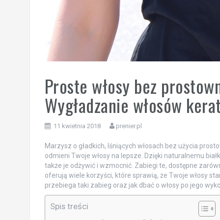
Proste włosy bez prostown
Wygładzanie włosów kerat
11 kwietnia 2018
prenier.pl
Marzysz o gładkich, lśniących włosach bez użycia pros
odmieni Twoje włosy na lepsze. Dzięki naturalnemu białku
także je odżywić i wzmocnić. Zabiegi te, dostępne zarów
oferują wiele korzyści, które sprawią, że Twoje włosy sta
przebiega taki zabieg oraz jak dbać o włosy po jego wyk
Spis treści