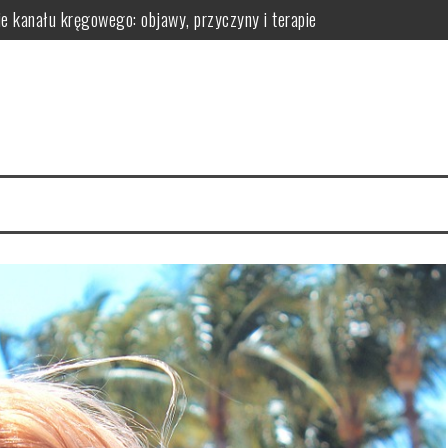
omatologa?
 efekty pielęgnacyjne
 ich działanie na skórę
la regeneracji organizmu
erac i przechowywanie do wygodnej aranżacji