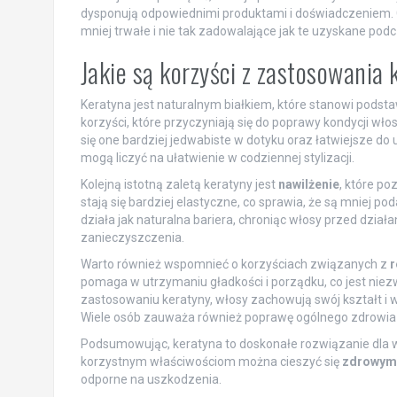
dysponują odpowiednimi produktami i doświadczeniem. C
mniej trwałe i nie tak zadowalające jak te uzyskane podc
Jakie są korzyści z zastosowania
Keratyna jest naturalnym białkiem, które stanowi podst
korzyści, które przyczyniają się do poprawy kondycji wł
się one bardziej jedwabiste w dotyku oraz łatwiejsze do
mogą liczyć na ułatwienie w codziennej stylizacji.
Kolejną istotną zaletą keratyny jest
nawilżenie
, które p
stają się bardziej elastyczne, co sprawia, że są mniej 
działa jak naturalna bariera, chroniąc włosy przed dzia
zanieczyszczenia.
Warto również wspomnieć o korzyściach związanych z
r
pomaga w utrzymaniu gładkości i porządku, co jest niezw
zastosowaniu keratyny, włosy zachowują swój kształt i w
Wiele osób zauważa również poprawę ogólnego zdrowia w
Podsumowując, keratyna to doskonałe rozwiązanie dla ws
korzystnym właściwościom można cieszyć się
zdrowym
odporne na uszkodzenia.