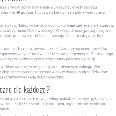
nie o włosy, aby maksymalnie wykorzystać efekty zabiegu.
 najmniej
48 godzin
. To pozwala keratynie na pełne wniknięcie w
metyków. Należy wybierać produkty, które
nie zawierają siarczanów
,
nia utrzymanie efektów zabiegu. W sklepach dostępne są specjalne
nowym prostowaniu, które dostarczają składniki odżywcze bez
orąco, takich jak prostownice czy lokówki, przynajmniej przez kilka
egatywnie wpłynąć na trwałość efektów keratynowych. Zamiast tego,
korzystać z chłodniejszej temperatury podczas stylizacji.
ywa kluczową rolę w pielęgnacji po keratynowym zabiegu. Warto
 oleje, które pomogą utrzymać włosy w dobrej kondycji. Dzięki tym
gu keratynowego będą dłużej widoczne.
eczne dla każdego?
wśród osób dbających o swoje włosy, jednak kluczowym pytaniem dla
ą uważane za
bezpieczne
, ale istotne jest, aby pamiętać, że niektóre
atach.