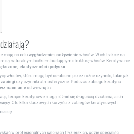
 działają?
re mają na celu
wygładzenie
i
odżywienie
włosów. W ich trakcie na
óre są naturalnym białkiem budującym strukturę włosów. Keratyna nie
ększonej elastyczności
i
połysku
.
ji włosów, które mogą być osłabione przez różne czynniki, takie jak
zabiegi
czy czynniki atmosferyczne. Podczas zabiegu keratyna
wzmacnianie
od wewnątrz.
cji, terapie keratynowe mogą różnić się długością działania, a ich
esięcy. Oto kilka kluczowych korzyści z zabiegów keratynowych:
ia się.
.
skać w profesjonalnych salonach fryzjerskich, gdzie specjaliści