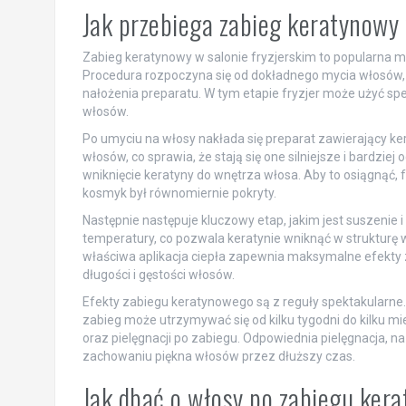
Jak przebiega zabieg keratynowy 
Zabieg keratynowy w salonie fryzjerskim to popularna m
Procedura rozpoczyna się od dokładnego mycia włosów,
nałożenia preparatu. W tym etapie fryzjer może użyć spe
włosów.
Po umyciu na włosy nakłada się preparat zawierający kera
włosów, co sprawia, że stają się one silniejsze i bardz
wniknięcie keratyny do wnętrza włosa. Aby to osiągnąć, f
kosmyk był równomiernie pokryty.
Następnie następuje kluczowy etap, jakim jest suszenie
temperatury, co pozwala keratynie wniknąć w strukturę 
właściwa aplikacja ciepła zapewnia maksymalne efekty z
długości i gęstości włosów.
Efekty zabiegu keratynowego są z reguły spektakularne. W
zabieg może utrzymywać się od kilku tygodni do kilku mi
oraz pielęgnacji po zabiegu. Odpowiednia pielęgnacja
zachowaniu piękna włosów przez dłuższy czas.
Jak dbać o włosy po zabiegu ke