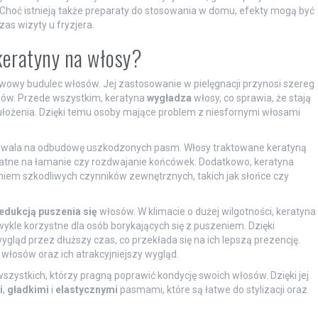
hoć istnieją także preparaty do stosowania w domu, efekty mogą być
zas wizyty u fryzjera.
 keratyny na włosy?
awowy budulec włosów. Jej zastosowanie w pielęgnacji przynosi szereg
osów. Przede wszystkim, keratyna
wygładza
włosy, co sprawia, że stają
 ułożenia. Dzięki temu osoby mające problem z niesfornymi włosami
ozwala na odbudowę uszkodzonych pasm. Włosy traktowane keratyną
podatne na łamanie czy rozdwajanie końcówek. Dodatkowo, keratyna
łaniem szkodliwych czynników zewnętrznych, takich jak słońce czy
edukcją puszenia się
włosów. W klimacie o dużej wilgotności, keratyna
ykle korzystne dla osób borykających się z puszeniem. Dzięki
ygląd przez dłuższy czas, co przekłada się na ich lepszą prezencję.
łosów oraz ich atrakcyjniejszy wygląd.
zystkich, którzy pragną poprawić kondycję swoich włosów. Dzięki jej
i
,
gładkimi
i
elastycznymi
pasmami, które są łatwe do stylizacji oraz