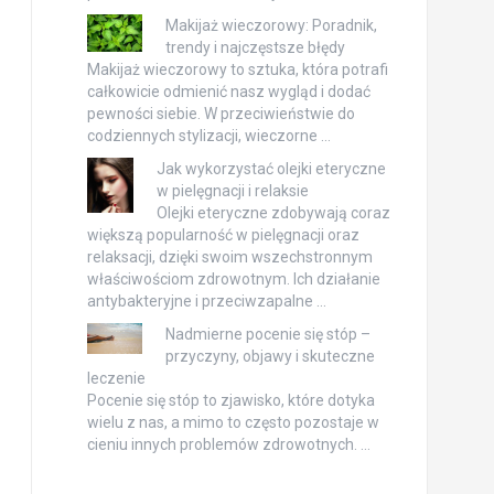
Makijaż wieczorowy: Poradnik,
trendy i najczęstsze błędy
Makijaż wieczorowy to sztuka, która potrafi
całkowicie odmienić nasz wygląd i dodać
pewności siebie. W przeciwieństwie do
codziennych stylizacji, wieczorne …
Jak wykorzystać olejki eteryczne
w pielęgnacji i relaksie
Olejki eteryczne zdobywają coraz
większą popularność w pielęgnacji oraz
relaksacji, dzięki swoim wszechstronnym
właściwościom zdrowotnym. Ich działanie
antybakteryjne i przeciwzapalne …
Nadmierne pocenie się stóp –
przyczyny, objawy i skuteczne
leczenie
Pocenie się stóp to zjawisko, które dotyka
wielu z nas, a mimo to często pozostaje w
cieniu innych problemów zdrowotnych. …