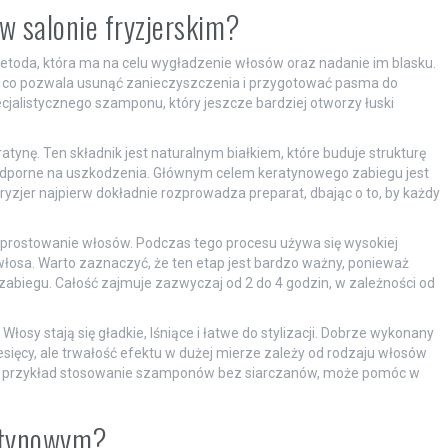
w salonie fryzjerskim?
etoda, która ma na celu wygładzenie włosów oraz nadanie im blasku.
 co pozwala usunąć zanieczyszczenia i przygotować pasma do
cjalistycznego szamponu, który jeszcze bardziej otworzy łuski
tynę. Ten składnik jest naturalnym białkiem, które buduje strukturę
iej odporne na uszkodzenia. Głównym celem keratynowego zabiegu jest
ryzjer najpierw dokładnie rozprowadza preparat, dbając o to, by każdy
 i prostowanie włosów. Podczas tego procesu używa się wysokiej
włosa. Warto zaznaczyć, że ten etap jest bardzo ważny, ponieważ
abiegu. Całość zajmuje zazwyczaj od 2 do 4 godzin, w zależności od
łosy stają się gładkie, lśniące i łatwe do stylizacji. Dobrze wykonany
esięcy, ale trwałość efektu w dużej mierze zależy od rodzaju włosów
, na przykład stosowanie szamponów bez siarczanów, może pomóc w
ratynowym?