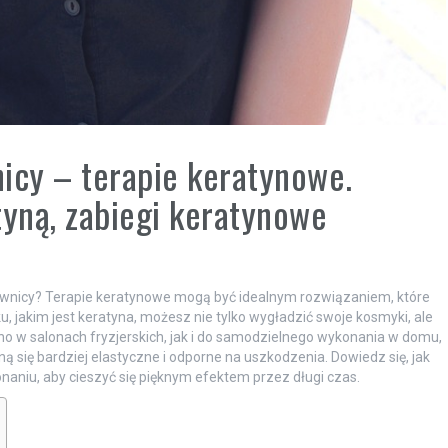
icy – terapie keratynowe.
yną, zabiegi keratynowe
townicy? Terapie keratynowe mogą być idealnym rozwiązaniem, które
, jakim jest keratyna, możesz nie tylko wygładzić swoje kosmyki, ale
no w salonach fryzjerskich, jak i do samodzielnego wykonania w domu,
ną się bardziej elastyczne i odporne na uszkodzenia. Dowiedz się, jak
onaniu, aby cieszyć się pięknym efektem przez długi czas.