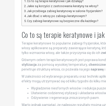
Co to są terapie keratynowe i jak działają?
Jakie są korzyści z zastosowania keratyny na włosy?
Jak przebiega zabieg keratynowy w salonie fryzjerskim?
Jak dbać o włosy po zabiegu keratynowym?
Czy zabiegi keratynowe są bezpieczne dla każdego?
Co to są terapie keratynowe i jak
Terapie keratynowe to popularne zabiegi fryzjerskie, któ
włosy aplikowane są preparaty zawierające keratynę, kt
tylko wzmacnia włosy, ale także przyczynia się do ich
zwi
Głównym celem terapii keratynowych jest poprawa kondyc
stylizacja
za pomocą wysokiej temperatury,
chemiczne 
penetruje strukturę włosa, co pozwala na jego
naprawę
i
W zależności od wybranego preparatu oraz techniki aplika
efekty mogą utrzymywać się od kilku tygodni do kilku mi
Wygładzenie niesfornych włosów i redukcja puszen
Ułatwienie codziennej stylizacji i układania włosów
Odżywienie i regeneracja zniszczonych pasm.
Warto jednak pamiętać, że najlepsze rezultaty można uzy