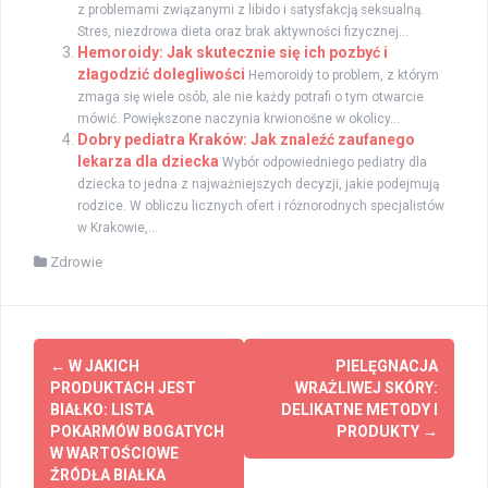
z problemami związanymi z libido i satysfakcją seksualną.
Stres, niezdrowa dieta oraz brak aktywności fizycznej...
Hemoroidy: Jak skutecznie się ich pozbyć i
złagodzić dolegliwości
Hemoroidy to problem, z którym
zmaga się wiele osób, ale nie każdy potrafi o tym otwarcie
mówić. Powiększone naczynia krwionośne w okolicy...
Dobry pediatra Kraków: Jak znaleźć zaufanego
lekarza dla dziecka
Wybór odpowiedniego pediatry dla
dziecka to jedna z najważniejszych decyzji, jakie podejmują
rodzice. W obliczu licznych ofert i różnorodnych specjalistów
w Krakowie,...
Zdrowie
Zobacz
←
W JAKICH
PIELĘGNACJA
wpisy
PRODUKTACH JEST
WRAŻLIWEJ SKÓRY:
BIAŁKO: LISTA
DELIKATNE METODY I
POKARMÓW BOGATYCH
PRODUKTY
→
W WARTOŚCIOWE
ŹRÓDŁA BIAŁKA