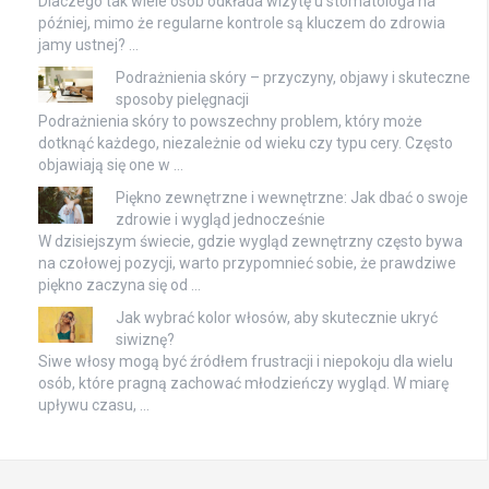
Dlaczego tak wiele osób odkłada wizytę u stomatologa na
później, mimo że regularne kontrole są kluczem do zdrowia
jamy ustnej? …
Podrażnienia skóry – przyczyny, objawy i skuteczne
sposoby pielęgnacji
Podrażnienia skóry to powszechny problem, który może
dotknąć każdego, niezależnie od wieku czy typu cery. Często
objawiają się one w …
Piękno zewnętrzne i wewnętrzne: Jak dbać o swoje
zdrowie i wygląd jednocześnie
W dzisiejszym świecie, gdzie wygląd zewnętrzny często bywa
na czołowej pozycji, warto przypomnieć sobie, że prawdziwe
piękno zaczyna się od …
Jak wybrać kolor włosów, aby skutecznie ukryć
siwiznę?
Siwe włosy mogą być źródłem frustracji i niepokoju dla wielu
osób, które pragną zachować młodzieńczy wygląd. W miarę
upływu czasu, …