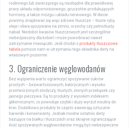
roślinnego lub zwierzęcego są niezbędne dla prawidłowej
pracy układu odpornościowego, gruczołów produkujących
hormony, a także mózgu i układu nerwowego. W diecie
powinny znajdować się więc zdrowe tłuszcze – tłuste ryby,
oleje i oliwa spożywane na zimno, orzechy czy pełnotłusty
nabiał. Niedobór kwasów tłuszczowych jest szczególnie
niebezpieczny dla kobiet i może powodować nawet
zatrzymanie miesiączki. Jeśli chodzi o
produkty tłuszczowe
tabela
pomoże nam w utrzymaniu tego składnika diety na
właściwym poziomie.
3. Ograniczenie węglowodanów
Bez wątpienia warto ograniczyć spożywanie cukrów
prostych – bezwartościowych, kalorycznych i wysoko
przetworzonych słodyczy, tłustych, słonych przekąsek czy
jasnego pieczywa. Są to produkty z wysokim indeksem
glikemicznym, co powoduje szybki i duży wyrzut insuliny do
krwi. Dodatkowo produkty te często zawierają sztuczne
barwniki i konserwanty. Jednak modne ostatnio diety
bazujące na białku i tłuszczach oraz skrajnie ograniczające
ilość spożywanych węglowodanów mogą być niebezpieczne