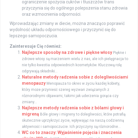
ograniczenie spożycia cukrów i tłuszczów trans
przyczynia się do ogólnego polepszenia stanu zdrowia
oraz wzmocnienia odporności.
Wprowadzając zmiany w diecie, można znacząco poprawić
wydolność układu odpornościowego i przyczynić się do
lepszego samopoczucia.
Zainteresuje Cię również:
Najlepsze sposoby na zdrowe i piękne włosy
Piękne i
zdrowe włosy są marzeniem wielu z nas, ale ich pielęgnacja to
nie tylko kwestia odpowiednich kosmetyków. Kluczową rolę
odgrywają składniki...
Naturalne metody radzenia sobie z dolegliwościami
menopauzy
Menopauza to okres w życiu każdej kobiety,
który może przynieść szereg wyzwań związanych z
różnorodnymi objawami, takimi jak uderzenia gorąca czy
zmiany...
Najlepsze metody radzenia sobie z bólami głowy i
migreną
Bóle głowy i migreny to dolegliwości, które potrafią
skutecznie uprzykrzyć życie, wpływając na naszą codzienną
aktywność i samopoczucie. Ich przyczyny są różnorodne...
WC co to znaczy: Wyjaśnienie pojęcia i znaczenia