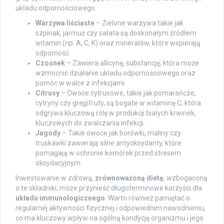
układu odpornościowego:
Warzywa liściaste
– Zielone warzywa takie jak
szpinak, jarmuż czy sałata są doskonałym źródłem
witamin (np. A, C, K) oraz minerałów, które wspierają
odporność.
Czosnek
– Zawiera allicynę, substancję, która może
wzmocnić działanie układu odpornościowego oraz
pomóc w walce z infekcjami.
Citrusy
– Owoce cytrusowe, takie jak pomarańcze,
cytryny czy grejpfruty, są bogate w witaminę C, która
odgrywa kluczową rolę w produkcji białych krwinek,
kluczowych do zwalczania infekcji.
Jagody
– Takie owoce jak borówki, maliny czy
truskawki zawierają silne antyoksydanty, które
pomagają w ochronie komórek przed stresem
oksydacyjnym.
Inwestowanie w zdrową,
zrównoważoną dietę
, wzbogaconą
o te składniki, może przynieść długoterminowe korzyści dla
układu immunologicznego
. Warto również pamiętać o
regularnej aktywności fizycznej i odpowiednim nawodnieniu,
co ma kluczowy wpływ na ogólną kondycję organizmu i jego