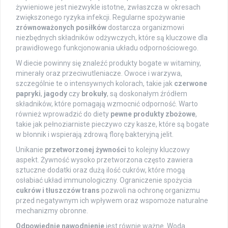
żywieniowe jest niezwykle istotne, zwłaszcza w okresach
zwiększonego ryzyka infekcji. Regularne spożywanie
zrównoważonych posiłków
dostarcza organizmowi
niezbędnych składników odżywczych, które są kluczowe dla
prawidłowego funkcjonowania układu odpornościowego.
W diecie powinny się znaleźć produkty bogate w witaminy,
minerały oraz przeciwutleniacze. Owoce i warzywa,
szczególnie te o intensywnych kolorach, takie jak
czerwone
papryki
,
jagody
czy
brokuły
, są doskonałym źródłem
składników, które pomagają wzmocnić odporność. Warto
również wprowadzić do diety
pewne produkty zbożowe
,
takie jak pełnoziarniste pieczywo czy kasze, które są bogate
w błonnik i wspierają zdrową florę bakteryjną jelit.
Unikanie
przetworzonej żywności
to kolejny kluczowy
aspekt. Żywność wysoko przetworzona często zawiera
sztuczne dodatki oraz dużą ilość cukrów, które mogą
osłabiać układ immunologiczny. Ograniczenie spożycia
cukrów i tłuszczów trans
pozwoli na ochronę organizmu
przed negatywnym ich wpływem oraz wspomoże naturalne
mechanizmy obronne.
Odpowiednie nawodnienie
jest równie ważne. Woda