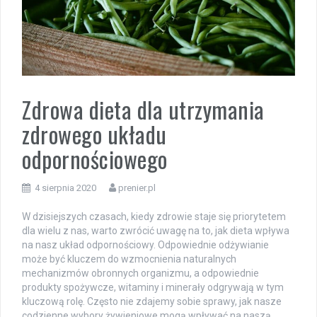
Zdrowa dieta dla utrzymania
zdrowego układu
odpornościowego
4 sierpnia 2020
prenier.pl
W dzisiejszych czasach, kiedy zdrowie staje się priorytetem
dla wielu z nas, warto zwrócić uwagę na to, jak dieta wpływa
na nasz układ odpornościowy. Odpowiednie odżywianie
może być kluczem do wzmocnienia naturalnych
mechanizmów obronnych organizmu, a odpowiednie
produkty spożywcze, witaminy i minerały odgrywają w tym
kluczową rolę. Często nie zdajemy sobie sprawy, jak nasze
codzienne wybory żywieniowe mogą wpływać na naszą