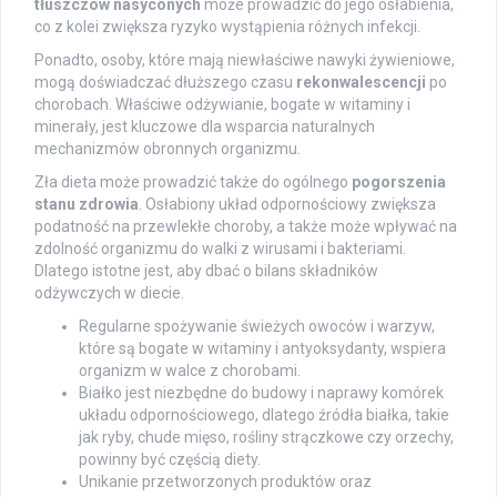
tłuszczów nasyconych
może prowadzić do jego osłabienia,
co z kolei zwiększa ryzyko wystąpienia różnych infekcji.
Ponadto, osoby, które mają niewłaściwe nawyki żywieniowe,
mogą doświadczać dłuższego czasu
rekonwalescencji
po
chorobach. Właściwe odżywianie, bogate w witaminy i
minerały, jest kluczowe dla wsparcia naturalnych
mechanizmów obronnych organizmu.
Zła dieta może prowadzić także do ogólnego
pogorszenia
stanu zdrowia
. Osłabiony układ odpornościowy zwiększa
podatność na przewlekłe choroby, a także może wpływać na
zdolność organizmu do walki z wirusami i bakteriami.
Dlatego istotne jest, aby dbać o bilans składników
odżywczych w diecie.
Regularne spożywanie świeżych owoców i warzyw,
które są bogate w witaminy i antyoksydanty, wspiera
organizm w walce z chorobami.
Białko jest niezbędne do budowy i naprawy komórek
układu odpornościowego, dlatego źródła białka, takie
jak ryby, chude mięso, rośliny strączkowe czy orzechy,
powinny być częścią diety.
Unikanie przetworzonych produktów oraz