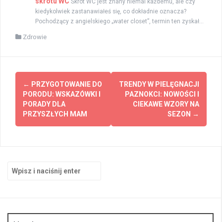
skrótu WC
Skrót WC jest znany niemal każdemu, ale czy
kiedykolwiek zastanawiałeś się, co dokładnie oznacza?
Pochodzący z angielskiego „water closet”, termin ten zyskał...
Zdrowie
Zobacz
←
PRZYGOTOWANIE DO
TRENDY W PIELĘGNACJI
wpisy
PORODU: WSKAZÓWKI I
PAZNOKCI: NOWOŚCI I
PORADY DLA
CIEKAWE WZORY NA
PRZYSZŁYCH MAM
SEZON
→
Szukaj: