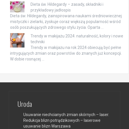
Dieta św. Hildegardy – zasady, składniki i
przykładowy jadłospis
Dieta św. Hildegardy, zainspirowana naukami średniowiecznej
mistyczki i zielarki, zyskuje coraz większą popularność wśród
osób poszukujących zdrowego stylu życia. Oparta …
Trendy w makijażu 2024: naturalność, kolory i nowe
techniki
Trendy w makijażu na rok 2024 obiecują być pełne
intrygujących zmian oraz powrotów do znanych już koncepcji.
W dobie rosnącej …
Uroda
Usuwanie niechcianych zmian skórnych – laser.
Redukcja blizn potrądzikowych – laserowe
usuwanie blizn Warszawa