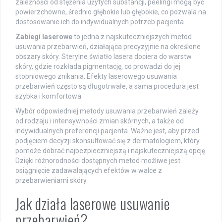
zależności od stężenia użytych substancji, peelingi mogą być
powierzchowne, średnio głębokie lub głębokie, co pozwala na
dostosowanie ich do indywidualnych potrzeb pacjenta.
Zabiegi laserowe
to jedna z najskuteczniejszych metod
usuwania przebarwień, działająca precyzyjnie na określone
obszary skóry. Sterylne światło lasera dociera do warstw
skóry, gdzie rozkłada pigmentację, co prowadzi do jej
stopniowego znikania. Efekty laserowego usuwania
przebarwień często są długotrwałe, a sama procedura jest
szybka i komfortowa.
Wybór odpowiedniej metody usuwania przebarwień zależy
od rodzaju i intensywności zmian skórnych, a także od
indywidualnych preferencji pacjenta. Ważne jest, aby przed
podjęciem decyzji skonsultować się z dermatologiem, który
pomoże dobrać najbezpieczniejszą i najskuteczniejszą opcję.
Dzięki różnorodności dostępnych metod możliwe jest
osiągnięcie zadawalających efektów w walce z
przebarwieniami skóry.
Jak działa laserowe usuwanie
przebarwień?