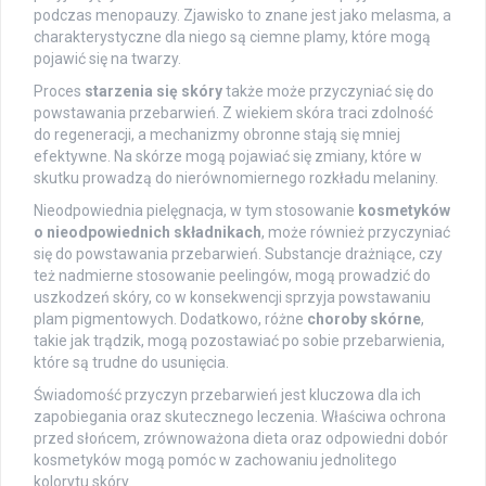
podczas menopauzy. Zjawisko to znane jest jako melasma, a
charakterystyczne dla niego są ciemne plamy, które mogą
pojawić się na twarzy.
Proces
starzenia się skóry
także może przyczyniać się do
powstawania przebarwień. Z wiekiem skóra traci zdolność
do regeneracji, a mechanizmy obronne stają się mniej
efektywne. Na skórze mogą pojawiać się zmiany, które w
skutku prowadzą do nierównomiernego rozkładu melaniny.
Nieodpowiednia pielęgnacja, w tym stosowanie
kosmetyków
o nieodpowiednich składnikach
, może również przyczyniać
się do powstawania przebarwień. Substancje drażniące, czy
też nadmierne stosowanie peelingów, mogą prowadzić do
uszkodzeń skóry, co w konsekwencji sprzyja powstawaniu
plam pigmentowych. Dodatkowo, różne
choroby skórne
,
takie jak trądzik, mogą pozostawiać po sobie przebarwienia,
które są trudne do usunięcia.
Świadomość przyczyn przebarwień jest kluczowa dla ich
zapobiegania oraz skutecznego leczenia. Właściwa ochrona
przed słońcem, zrównoważona dieta oraz odpowiedni dobór
kosmetyków mogą pomóc w zachowaniu jednolitego
kolorytu skóry.