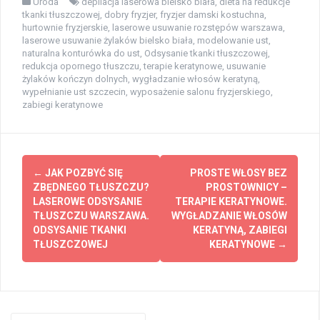
Uroda
depilacja laserowa bielsko biała
,
dieta na redukcje
tkanki tłuszczowej
,
dobry fryzjer
,
fryzjer damski kostuchna
,
hurtownie fryzjerskie
,
laserowe usuwanie rozstępów warszawa
,
laserowe usuwanie żylaków bielsko biała
,
modelowanie ust
,
naturalna konturówka do ust
,
Odsysanie tkanki tłuszczowej
,
redukcja opornego tłuszczu
,
terapie keratynowe
,
usuwanie
żylaków kończyn dolnych
,
wygładzanie włosów keratyną
,
wypełnianie ust szczecin
,
wyposażenie salonu fryzjerskiego
,
zabiegi keratynowe
Zobacz
←
JAK POZBYĆ SIĘ
PROSTE WŁOSY BEZ
wpisy
ZBĘDNEGO TŁUSZCZU?
PROSTOWNICY –
LASEROWE ODSYSANIE
TERAPIE KERATYNOWE.
TŁUSZCZU WARSZAWA.
WYGŁADZANIE WŁOSÓW
ODSYSANIE TKANKI
KERATYNĄ, ZABIEGI
TŁUSZCZOWEJ
KERATYNOWE
→
Szukaj: