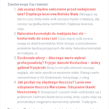
Zainteresuje Cię również:
Jak usunąć zbędne owłosienie przed nadejściem
lata? Depilacja laserowa Bielsko Biała
Zbliżające się
lato to czas, kiedy wiele osób zaczyna myśleć o depilacji, aby
cieszyć się gładką skórą i komfortem. Depilacja laserowa
staje...
Naturalne kosmetyki do makijażu bez sls –
konturówki do oczu i ust
Coraz więcej osób zwraca
uwagę na skład kosmetyków, które stosuje, w poszukiwaniu
produktów bardziej przyjaznych dla skóry. Naturalne kosmetyki
do makijażu, w...
Doskonałe włosy – dlaczego warto wybrać
profesjonalistę? Fryzjer damski Kostuchna – dobry
gabinet fryzjerski
Włosy to nie tylko element naszego
wyglądu, ale także sposób na wyrażenie siebie. Dlatego warto
zainwestować w ich doskonałość, korzystając z usług...
Jak pozbyć się zbędnego tłuszczu? Laserowe
odsysanie tłuszczu Warszawa. Odsysanie tkanki
tłuszczowej
W dzisiejszych czasach wiele osób boryka się z
problemem nadmiaru tkanki tłuszczowej, który często staje się
przeszkodą w osiągnięciu wymarzonej sylwetki. Tradycyjne...