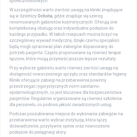
społecznościowych.
W szczególności warto zwrócić uwagę na kliniki znajdujące
się w dzielnicy
Ochota
, gdzie znajduje się szereg
renomowanych gabinetów kosmetycznych. Oferują one
kompleksową obsługę oraz indywidualne podejście do
każdego przypadku. W takich miejscach można liczyć na
szczegółowy wywiad medyczny, dzięki czemu specjaliści
będą mogli opracować plan zabiegów dopasowany do
potrzeb pacjenta. Często proponowane są również
terapie
łączone
, które mogą przynieść jeszcze lepsze rezultaty.
Przy wyborze gabinetu warto również zwrócić uwagę na
dostępność nowoczesnego sprzętu oraz standardów higieny.
Kliniki oferujące zabiegi na przebarwienia powinny
przestrzegać rygorystycznych norm sanitarno-
epidemiologicznych, co jest kluczowe dla bezpieczeństwa
pacjentów. Regularnie organizowane są również szkolenia
dla personelu, co podnosi jakość świadczonych usług.
Podczas poszukiwania miejsca do wykonania zabiegów na
przebarwienia warto wybrać instytucję, która łączy
doświadczenie, pozytywne opinie oraz nowoczesne
podejście do pielęgnacji skóry.