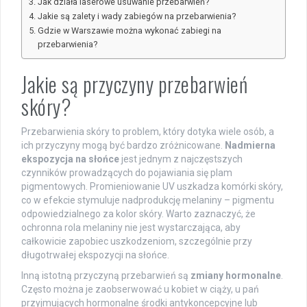
Jak działa laserowe usuwanie przebarwień?
Jakie są zalety i wady zabiegów na przebarwienia?
Gdzie w Warszawie można wykonać zabiegi na
przebarwienia?
Jakie są przyczyny przebarwień
skóry?
Przebarwienia skóry to problem, który dotyka wiele osób, a
ich przyczyny mogą być bardzo zróżnicowane.
Nadmierna
ekspozycja na słońce
jest jednym z najczęstszych
czynników prowadzących do pojawiania się plam
pigmentowych. Promieniowanie UV uszkadza komórki skóry,
co w efekcie stymuluje nadprodukcję melaniny – pigmentu
odpowiedzialnego za kolor skóry. Warto zaznaczyć, że
ochronna rola melaniny nie jest wystarczająca, aby
całkowicie zapobiec uszkodzeniom, szczególnie przy
długotrwałej ekspozycji na słońce.
Inną istotną przyczyną przebarwień są
zmiany hormonalne
.
Często można je zaobserwować u kobiet w ciąży, u pań
przyjmujących hormonalne środki antykoncepcyjne lub