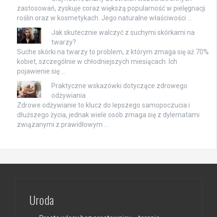
zastosowań, zyskuje coraz większą popularność w pielęgnacji
roślin oraz w kosmetykach. Jego naturalne właściwości …
Jak skutecznie walczyć z suchymi skórkami na
twarzy?
Suche skórki na twarzy to problem, z którym zmaga się aż 70%
kobiet, szczególnie w chłodniejszych miesiącach. Ich
pojawienie się …
Praktyczne wskazówki dotyczące zdrowego
odżywiania
Zdrowe odżywianie to klucz do lepszego samopoczucia i
dłuższego życia, jednak wiele osób zmaga się z dylematami
związanymi z prawidłowym …
Uroda