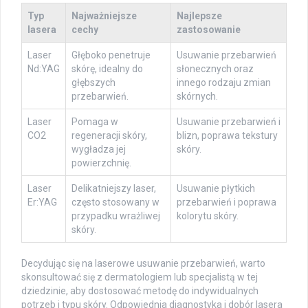
Typ
Najważniejsze
Najlepsze
lasera
cechy
zastosowanie
Laser
Głęboko penetruje
Usuwanie przebarwień
Nd:YAG
skórę, idealny do
słonecznych oraz
głębszych
innego rodzaju zmian
przebarwień.
skórnych.
Laser
Pomaga w
Usuwanie przebarwień i
CO2
regeneracji skóry,
blizn, poprawa tekstury
wygładza jej
skóry.
powierzchnię.
Laser
Delikatniejszy laser,
Usuwanie płytkich
Er:YAG
często stosowany w
przebarwień i poprawa
przypadku wrażliwej
kolorytu skóry.
skóry.
Decydując się na laserowe usuwanie przebarwień, warto
skonsultować się z dermatologiem lub specjalistą w tej
dziedzinie, aby dostosować metodę do indywidualnych
potrzeb i typu skóry. Odpowiednia diagnostyka i dobór lasera