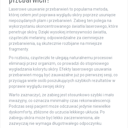
Laserowe usuwanie przebarwień to popularna metoda,
której celem jest poprawa wyglądu skóry poprzez usunięcie
niepożądanych plam i przebarwień. Zabieg ten polega na
wykorzystaniu skoncentrowanego światła laserowego, które
penetruje skórę. Dzięki wysokiej intensywności światła,
cząsteczki melaniny, odpowiedzialne za ciemniejsze
przebarwienia, są skutecznie rozbijane na mniejsze
fragmenty.
Po rozbiciu, cząsteczki te ulegają naturalnemu procesowi
eliminacji przez organizm, co prowadzi do stopniowego
wygładzania kolorytu skóry. Efekty laserowego usuwania
przebarwień mogą być zauważalne już po pierwszej sesji, co
przyciąga wiele osób poszukujących szybkich rezultatów w
poprawie wyglądu swojej skóry.
Warto zaznaczyć, że zabieg jest stosunkowo szybki i mało
inwazyjny, co oznacza minimalny czas rekonwalescencji.
Podczas sesji pacjent może odczuwać jedynie niewielkie
dyskomforty, zbliżone do uczucia lekkiego ukłucia. Po
zabiegu skóra może być lekko zaczerwieniona, ale
zazwyczaj nie wymaga długotrwałego odpoczynku.