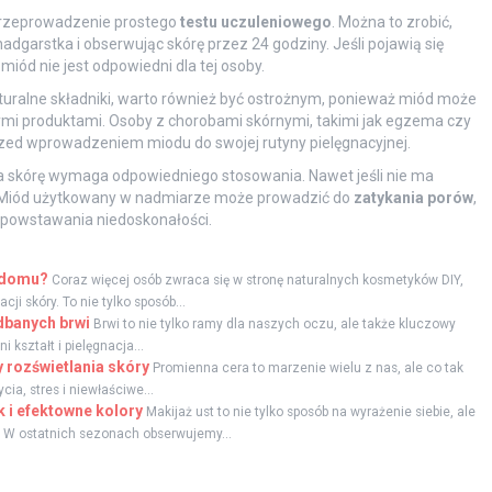
przeprowadzenie prostego
testu uczuleniowego
. Można to zrobić,
adgarstka i obserwując skórę przez 24 godziny. Jeśli pojawią się
miód nie jest odpowiedni dla tej osoby.
turalne składniki, warto również być ostrożnym, ponieważ miód może
mi produktami. Osoby z chorobami skórnymi, takimi jak egzema czy
zed wprowadzeniem miodu do swojej rutyny pielęgnacyjnej.
a skórę wymaga odpowiedniego stosowania. Nawet jeśli nie ma
 Miód użytkowany w nadmiarze może prowadzić do
zatykania porów
,
o powstawania niedoskonałości.
w domu?
Coraz więcej osób zwraca się w stronę naturalnych kosmetyków DIY,
i skóry. To nie tylko sposób...
adbanych brwi
Brwi to nie tylko ramy dla naszych oczu, ale także kluczowy
kształt i pielęgnacja...
 rozświetlania skóry
Promienna cera to marzenie wielu z nas, ale co tak
ia, stres i niewłaściwe...
 i efektowne kolory
Makijaż ust to nie tylko sposób na wyrażenie siebie, ale
. W ostatnich sezonach obserwujemy...