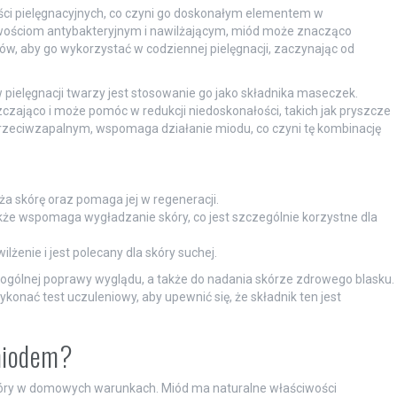
wości pielęgnacyjnych, co czyni go doskonałym elementem w
iwościom antybakteryjnym i nawilżającym, miód może znacząco
bów, aby go wykorzystać w codziennej pielęgnacji, zaczynając od
ielęgnacji twarzy jest stosowanie go jako składnika maseczek.
czająco i może pomóc w redukcji niedoskonałości, takich jak pryszcze
rzeciwzapalnym, wspomaga działanie miodu, co czyni tę kombinację
ża skórę oraz pomaga jej w regeneracji.
akże wspomaga wygładzanie skóry, co jest szczególnie korzystne dla
żenie i jest polecany dla skóry suchej.
 ogólnej poprawy wyglądu, a także do nadania skórze zdrowego blasku.
onać test uczuleniowy, aby upewnić się, że składnik ten jest
 miodem?
kóry w domowych warunkach. Miód ma naturalne właściwości