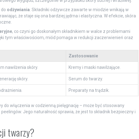
zdrowego wyglądu, szczególnie w przypadku skóry suchej i wrażliwej.
ć do
odżywiania
. Składniki odżywcze zawarte w miodzie wnikają w
wiając, że staje się ona bardziej jędrna i elastyczna. W efekcie, skóra
oczne.
eryjne
, co czyni go doskonałym składnikiem w walce z problemami
zięki tym właściwościom, miód pomaga w redukcji zaczerwienień oraz
Zastosowanie
m nawilżenia skóry.
Kremy i maski nawilżające.
nerację skóry.
Serum do twarzy.
odrażnienia.
Preparaty na trądzik.
wy do włączenia w codzienną pielęgnację – może być stosowany
eelingów. Jego naturalność sprawia, że jest to składnik bezpieczny i
ji twarzy?