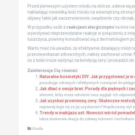
Przed pierwszym użyciem miodu na skórze, zaleca się 
nakładając niewielką ilość miodu na wewnętrzną stronę n
objawy takie jak zaczerwienienie, swędzenie czy obrzęk, 
W przypadku osób z
reakcjami alergicznymi
na inne na
wywoływać nieprzewidziane reakcje w połączeniu z inny
łuszczyca, powinny konsultować się z dermatologiem pr
Warto mieć na uwadze, że efektywnie działający miód n
przeciwwskazań zdrowotnych, należy zachować umiar.
co z kolei może wpłynąć na kondycję cery i prowadzić d
Zainteresuje Cię również:
Naturalne kosmetyki DIY: Jak przygotować je 
poszukując zdrowych i efektywnych rozwiązań do pielęgnacj
Jak dbać o swoje brwi: Porady dla pięknych i z
element, który może odmienić nasz wygląd. Ich odpowiedni 
Jak uzyskać promienną cerę: Skuteczne metody
naprawdę kryje się za jej uzyskaniem? Współczesny styl życ
Trendy w makijażu ust: Nowości wśród pomadek
także doskonała okazja do zabawy kolorami i technikami
Uroda