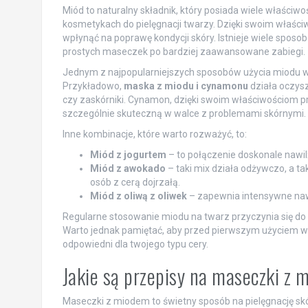
Miód to naturalny składnik, który posiada wiele właści
kosmetykach do pielęgnacji twarzy. Dzięki swoim właśc
wpłynąć na poprawę kondycji skóry. Istnieje wiele sposo
prostych maseczek po bardziej zaawansowane zabiegi.
Jednym z najpopularniejszych sposobów użycia miodu w p
Przykładowo,
maska z miodu i cynamonu
działa oczysz
czy zaskórniki. Cynamon, dzięki swoim właściwościom p
szczególnie skuteczną w walce z problemami skórnymi.
Inne kombinacje, które warto rozważyć, to:
Miód z jogurtem
– to połączenie doskonale nawil
Miód z awokado
– taki mix działa odżywczo, a t
osób z cerą dojrzałą.
Miód z oliwą z oliwek
– zapewnia intensywne nawil
Regularne stosowanie miodu na twarz przyczynia się do
Warto jednak pamiętać, aby przed pierwszym użyciem wyk
odpowiedni dla twojego typu cery.
Jakie są przepisy na maseczki z
Maseczki z miodem to świetny sposób na pielęgnację s