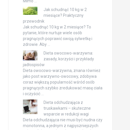
Mimo …
Jak schudnąć 10 kg w 2
miesiące? Praktyczny
przewodnik
Jak schudnąć 10 kg w 2 miesiące? To
pytanie, które nurtuje wiele osób
pragnących poprawić swoją sylwetkę i
zdrowie. Aby …
Dieta owocowo-warzywna:
zasady, korzyści i przykłady
jadłospisów
Dieta owocowo-warzywna, znana również
jako post warzywno-owocowy, zdobywa
coraz większą popularność wśród osób
pragnących szybko zredukować masę ciała
i oczyścić …
Dieta odchudzająca z
truskawkami – skuteczne
wsparcie w redukcji wagi
Dieta odchudzająca nie musi być nudna czy
monotonna, a jednym z najpyszniejszych