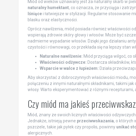
Miód od wieków uznawany jest za naturalny skarb w piel
naturalny humektant
, co oznacza, że przyciąga i zatrzy
lśniące
i łatwiejsze w stylizacji. Regularne stosowanie 
blasku oraz elastyczności.
Oprócz nawilżenia, miód posiada również właściwości od
wspierają zdrowie skóry głowy i włosów. Może być szcz
nadmierne wypadanie włosów. Dzięki jego działaniu an
czystości i równowagi, co przekłada się na lepszy stan w
Naturalne nawilżenie:
Miód przyciąga wilgoć, co 
Właściwości odżywcze:
Dostarcza składników, kt
Wsparcie w walce z łupieżem:
Działa przeciwzapa
Aby skorzystać z dobroczynnych właściwości miodu, mo
połączeniu z innymi naturalnymi składnikami, takimi jak
włosy. Warto eksperymentować z różnymi recepturami, a
Czy miód ma jakieś przeciwwskaz
Miód, znany ze swoich licznych właściwości odżywczych 
Jednakże, istnieją pewne
przeciwwskazania
, o których
pszczele, takie jak pyłek czy propolis, powinny
unikać s
alergicznych.