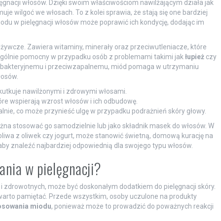
ęgnacji włosów. Dzięki swoim właściwościom nawilżającym działa jak
muje wilgoć we włosach. To z kolei sprawia, że stają się one bardziej
miodu w pielęgnacji włosów może poprawić ich kondycję, dodając im
żywcze. Zawiera witaminy, minerały oraz przeciwutleniacze, które
ególnie pomocny w przypadku osób z problemami takimi jak
łupież
czy
tybakteryjnemu i przeciwzapalnemu, miód pomaga w utrzymaniu
łosów.
skutkuje nawilżonymi i zdrowymi włosami.
óre wspierają wzrost włosów i ich odbudowę.
lnie, co może przynieść ulgę w przypadku podrażnień skóry głowy.
żna stosować go samodzielnie lub jako składnik masek do włosów. W
 oliwa z oliwek czy jogurt, może stanowić świetną, domową kurację na
by znaleźć najbardziej odpowiednią dla swojego typu włosów.
ania w pielęgnacji?
i zdrowotnych, może być doskonałym dodatkiem do pielęgnacji skóry.
 warto pamiętać. Przede wszystkim, osoby uczulone na produkty
tosowania miodu
, ponieważ może to prowadzić do poważnych reakcji