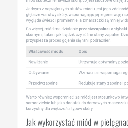
miód skutecznie nawilża skórę, co jest kluczowe dla jej 
Jednym z największych atutów miodu jest jego zdolnoś
głębsze warstwy skóry, wspomagając jej regenerację i spra
wygląda świeżo i promiennie, a zmarszczki są mniej wid
Co więcej, miód ma działanie
przeciwzapalne
i
antybakt
skórnymi, takimi jak trądzik czy różne stany zapalne. D
przyspiesza proces gojenia się ran i podrażnień.
Właściwość miodu
Opis
Nawilżanie
Utrzymuje optymalny pozio
Odżywianie
Wzmacnia i wspomaga rege
Przeciwzapalne
Redukuje stany zapalne i p
Warto również wspomnieć, że miód jest stosunkowo łat
samodzielnie lub jako dodatek do domowych maseczek i p
korzystny dla większości typów skóry.
Jak wykorzystać miód w pielęgnac