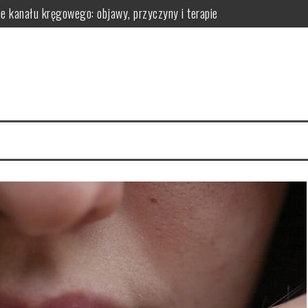
ie kanału kręgowego: objawy, przyczyny i terapie
omatologa?
 efekty pielęgnacyjne
 ich działanie na skórę
la regeneracji organizmu
erac i przechowywanie do wygodnej aranżacji