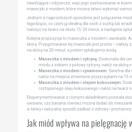
nawilżające i odżywcze, więc jego zastosowanie w kosme
maseczki z miodem, które można łatwo wykonać samodz
Jednym z najprostszych sposobów jest połączenie miodu
łagodząco, co czyni ją idealną dla osób z suchą lub wrażl
nałożyć na twarz na około 15-20 minut, a następnie spłu
Kolejna propozycja to maseczka z miodem i awokado. Aw
skórę. Przygotowanie tej maseczki jest proste – należy
na skórę na 20 minut, a potem spłukujemy wodą.
Maseczka z miodem i cytryną:
Doskonała dla cer
miodu z sokiem z połowy cytryny, nałóż na skórę n
Maseczka z miodem i cynamonem:
Świetna dla 
nałóż na miejsca zmienione pryszczykami na 15 m
Maseczka z miodem i olejem kokosowym:
Dosko
roztopionego oleju kokosowego i nałóż na twarz n
Eksperymentowanie z różnymi składnikami pozwala dosto
owsiane, czy banana również można dodać do mieszanki
w łatwy i naturalny sposób zadbać o zdrowy i promienny 
Jak miód wpływa na pielęgnację