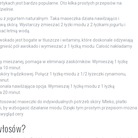
tykach jest bardzo popularne. Oto kilka prostych przepisów na
ielnie.
 z jogurtem naturalnym. Taka maseczka działa nawilżająco i
iwą skórą. Wystarczy zmieszać 2 łyżki miodu z 2 łyżkami jogurtu i
kać letnią wodą.
okado jest bogate w tłuszcze i witaminy, które doskonale odżywiają
 zgnieść pół awokado i wymieszać z 1 łyżką miodu. Całość nakładamy
y mieszanej, pomaga w eliminacji zaskórników. Wymieszaj 1 łyżkę
a 10 minut.
skóry trądzikowej. Połącz 1 łyżkę miodu z 1/2 łyżeczki cynamonu,
inut.
nała nawilżająca opcja. Wymieszaj 1 łyżkę miodu z 1 łyżką
a 20 minut.
sować maseczki do indywidualnych potrzeb skóry. Mleko, płatki
, by wzbogacić działanie miodu. Dzięki tym prostym przepisom można
wygląd cery.
 włosów?