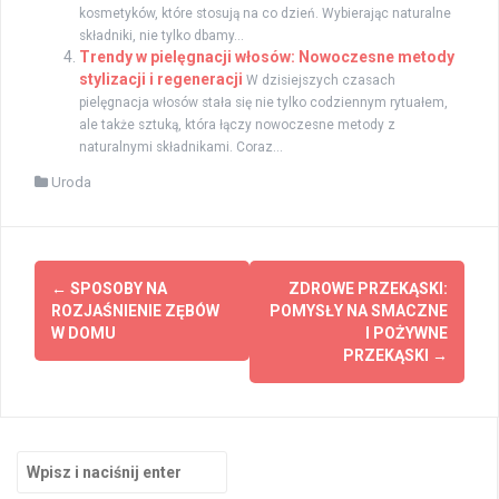
kosmetyków, które stosują na co dzień. Wybierając naturalne
składniki, nie tylko dbamy...
Trendy w pielęgnacji włosów: Nowoczesne metody
stylizacji i regeneracji
W dzisiejszych czasach
pielęgnacja włosów stała się nie tylko codziennym rytuałem,
ale także sztuką, która łączy nowoczesne metody z
naturalnymi składnikami. Coraz...
Uroda
Zobacz
←
SPOSOBY NA
ZDROWE PRZEKĄSKI:
wpisy
ROZJAŚNIENIE ZĘBÓW
POMYSŁY NA SMACZNE
W DOMU
I POŻYWNE
PRZEKĄSKI
→
Szukaj: