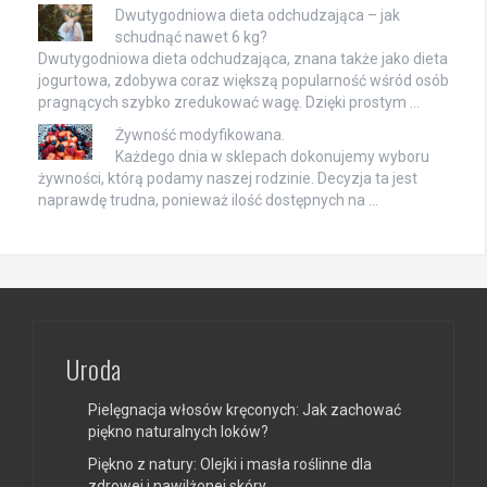
Dwutygodniowa dieta odchudzająca – jak
schudnąć nawet 6 kg?
Dwutygodniowa dieta odchudzająca, znana także jako dieta
jogurtowa, zdobywa coraz większą popularność wśród osób
pragnących szybko zredukować wagę. Dzięki prostym …
Żywność modyfikowana.
Każdego dnia w sklepach dokonujemy wyboru
żywności, którą podamy naszej rodzinie. Decyzja ta jest
naprawdę trudna, ponieważ ilość dostępnych na …
Uroda
Pielęgnacja włosów kręconych: Jak zachować
piękno naturalnych loków?
Piękno z natury: Olejki i masła roślinne dla
zdrowej i nawilżonej skóry