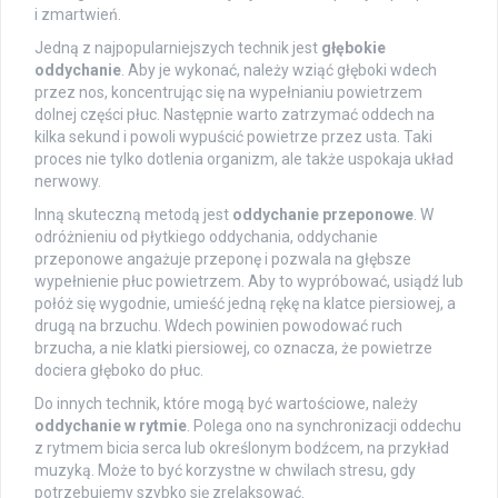
i zmartwień.
Jedną z najpopularniejszych technik jest
głębokie
oddychanie
. Aby je wykonać, należy wziąć głęboki wdech
przez nos, koncentrując się na wypełnianiu powietrzem
dolnej części płuc. Następnie warto zatrzymać oddech na
kilka sekund i powoli wypuścić powietrze przez usta. Taki
proces nie tylko dotlenia organizm, ale także uspokaja układ
nerwowy.
Inną skuteczną metodą jest
oddychanie przeponowe
. W
odróżnieniu od płytkiego oddychania, oddychanie
przeponowe angażuje przeponę i pozwala na głębsze
wypełnienie płuc powietrzem. Aby to wypróbować, usiądź lub
połóż się wygodnie, umieść jedną rękę na klatce piersiowej, a
drugą na brzuchu. Wdech powinien powodować ruch
brzucha, a nie klatki piersiowej, co oznacza, że powietrze
dociera głęboko do płuc.
Do innych technik, które mogą być wartościowe, należy
oddychanie w rytmie
. Polega ono na synchronizacji oddechu
z rytmem bicia serca lub określonym bodźcem, na przykład
muzyką. Może to być korzystne w chwilach stresu, gdy
potrzebujemy szybko się zrelaksować.