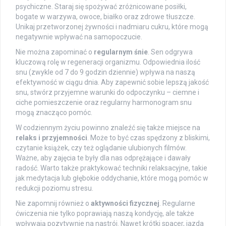
psychiczne. Staraj się spożywać zróżnicowane posiłki,
bogate w warzywa, owoce, białko oraz zdrowe tłuszcze.
Unikaj przetworzonej żywności i nadmiaru cukru, które mogą
negatywnie wpływać na samopoczucie.
Nie można zapominać o
regularnym śnie
. Sen odgrywa
kluczową rolę w regeneracji organizmu. Odpowiednia ilość
snu (zwykle od 7 do 9 godzin dziennie) wpływa na naszą
efektywność w ciągu dnia. Aby zapewnić sobie lepszą jakość
snu, stwórz przyjemne warunki do odpoczynku – ciemne i
ciche pomieszczenie oraz regularny harmonogram snu
mogą znacząco pomóc.
W codziennym życiu powinno znaleźć się także miejsce na
relaks i przyjemności
. Może to być czas spędzony z bliskimi,
czytanie książek, czy też oglądanie ulubionych filmów.
Ważne, aby zajęcia te były dla nas odprężające i dawały
radość. Warto także praktykować techniki relaksacyjne, takie
jak medytacja lub głębokie oddychanie, które mogą pomóc w
redukcji poziomu stresu.
Nie zapomnij również o
aktywności fizycznej
. Regularne
ćwiczenia nie tylko poprawiają naszą kondycję, ale także
wpływają pozytywnie na nastrój. Nawet krótki spacer, jazda