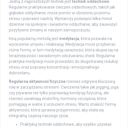
Jedną z najprostszych technik jest
technik oddechowe
.
Regularne praktykowanie ćwiczeń oddechowych, takich jak
głębokie oddychanie, może pomóc w obniżeniu poziomu
stresu i poprawić nastrój. Wystarczy poświęcić kilka minut
dziennie na spokojne i świadome oddychanie, aby zauważyć
pozytywne zmiany w naszym samopoczuciu.
Inną popularną metodą jest
medytacja
, która pozwala na
wyciszenie umysłu i relaksację. Medytacja może przybierać
różne formy, w tym medytację uważności, która skupia się na
teraźniejszości i świadomym odczuwaniu chwili. Regularna
praktyka medytacji może prowadzić do długotrwałej redukcji
stresu oraz poprawy koncentracji i emocjonalnego
dobrostanu.
Regularna aktywność fizyczna
również odgrywa kluczową
rolę w zarządzaniu stresem. Ćwiczenia takie jak jogging, joga
czy pływanie nie tylko poprawiają kondycję fizyczną, ale
również uwalniają endorfiny, hormony szczęścia, które
pomagają w walce z uczuciem stresu. Warto znaleźć formę
aktywności, która sprawia przyjemność, aby stała się
integralną częścią naszego życia.
Praktykuj techniki oddechowe, aby szybko uzyskać