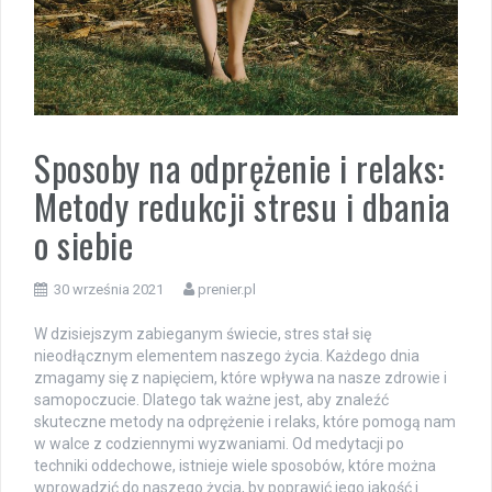
Sposoby na odprężenie i relaks:
Metody redukcji stresu i dbania
o siebie
30 września 2021
prenier.pl
W dzisiejszym zabieganym świecie, stres stał się
nieodłącznym elementem naszego życia. Każdego dnia
zmagamy się z napięciem, które wpływa na nasze zdrowie i
samopoczucie. Dlatego tak ważne jest, aby znaleźć
skuteczne metody na odprężenie i relaks, które pomogą nam
w walce z codziennymi wyzwaniami. Od medytacji po
techniki oddechowe, istnieje wiele sposobów, które można
wprowadzić do naszego życia, by poprawić jego jakość i