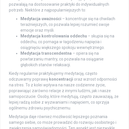
pozwalają na dostosowanie praktyki do indywidualnych
potrzeb. Niektóre z najpopularniejszych to:
Medytacja uważności
– koncentruje się na chwilach
teraźniejszych, co pozwala lepiej rozumieć swoje
emocje oraz myśli.
Medytacja kontrolowania oddechu
– skupia się na
oddechu, co pomaga w łagodzeniu napięcia i
osiągnięciu większego spokoju wewnętrznego.
Medytacja transcendentna
– opiera się na
powtarzaniu mantry, co pozwala na osiąganie
głębokich stanów relaksacji.
Kiedy regularnie praktykujemy medytację, często
odczuwamy poprawę
koncentracji
oraz wzrost odporności
na stres. To z kolei wpływa na nasze codzienne życie,
poprawiając zarówno relacje z innymi ludźmi, jak i nasze
samopoczucie. Osoby, które medytują, często zauważają, że
lepiej radzą sobie z wyzwaniami i napięciem, co sprzyja
ogólnemu zdrowiu psychicznemu.
Medytacja daje również możliwość lepszego poznania
samego siebie, co może prowadzić do rozwoju osobistego i
zwiększenia samoświadomości. Ten aspekt jest niezwykle