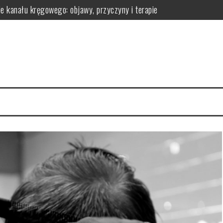
ie kanału kręgowego: objawy, przyczyny i terapie
omatologa?
 efekty pielęgnacyjne
 ich działanie na skórę
la regeneracji organizmu
erac i przechowywanie do wygodnej aranżacji