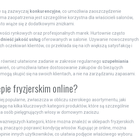
e są zazwyczaj
konkurencyjne
, co umożliwia zaoszczędzenie
 zaopatrzenia jest szczególnie korzystna dla właścicieli salonów,
sto wiąże się z dodatkowymi zniżkami.
owości rynkowych oraz profesjonalnych marek. Hurtownie często
dnieść jakość usług
oferowanych w salonie. Używanie nowoczesnych
 oczekiwań klientów, co przekłada się na ich większą satysfakcję i
ą również ułatwione zadanie w zakresie regularnego
uzupełniania
mówień, co umożliwia łatwe dostosowanie zakupów do bieżących
 mogą skupić się na swoich klientach, a nie na zarządzaniu zapasami.
epie fryzjerskim online?
ziej popularne, zwłaszcza w obliczu szerokiego asortymentu, jaki
ę na kilka kluczowych kategorii produktów, które są szczególnie
 dla osób pielęgnujących włosy w domowym zaciszu.
ważniejszych kategorii, które można znaleźć w sklepach fryzjerskich.
ogą znacząco poprawić kondycję włosów. Kupując je online, można
opinie innych użytkowników, co ułatwia podjęcie właściwego wyboru.