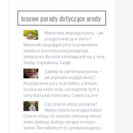
losowe porady dotyczące urody
Maseczka zwężająca pory – jak
przygotować ją w domu?
Maseczki zwężające pory to prawdziwe
skarby w kosmetycznej pielęgnacji,
zwłaszcza dla osób borykających się z cerą
tłustą i trądzikową. Dzięki …
Zabieg na zamknięcie porów –
jak poprawić wygląd skóry?
Rozszerzone pory to problem, z którym
boryka się wiele osób, szczególnie tych z
cerą tłustą lub mieszaną. Często są one …
Czy czarne włosy postarza?
Wpływ koloru na wygląd kobiet
Czarne włosy od zawsze stanowią temat
wielu dyskusji, budząc skrajne emocje i
opinie. Dla niektórych to symbol elegancji i