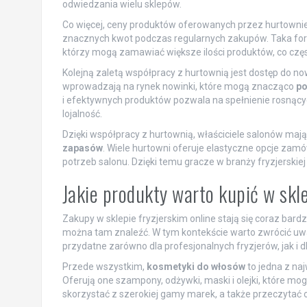
odwiedzania wielu sklepów.
Co więcej, ceny produktów oferowanych przez hurtowni
znacznych kwot podczas regularnych zakupów. Taka forma
którzy mogą zamawiać większe ilości produktów, co czę
Kolejną zaletą współpracy z hurtownią jest dostęp do n
wprowadzają na rynek nowinki, które mogą znacząco
po
i efektywnych produktów pozwala na spełnienie rosnących
lojalność.
Dzięki współpracy z hurtownią, właściciele salonów maj
zapasów
. Wiele hurtowni oferuje elastyczne opcje za
potrzeb salonu. Dzięki temu gracze w branży fryzjerskiej
Jakie produkty warto kupić w skl
Zakupy w sklepie fryzjerskim online stają się coraz bard
można tam znaleźć. W tym kontekście warto zwrócić uwag
przydatne zarówno dla profesjonalnych fryzjerów, jak i
Przede wszystkim,
kosmetyki do włosów
to jedna z naj
Oferują one szampony, odżywki, maski i olejki, które m
skorzystać z szerokiej gamy marek, a także przeczytać 