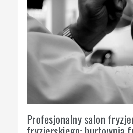
Profesjonalny salon fryzj
fryzjerskiego: hurtownia fr