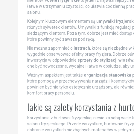
klientów.
Fotele fryzjerskie
to jeden z najważniejszych
łatwe w utrzymaniu czystości, co ułatwia codzienną pra
salonu.
Kolejnym kluczowym elementem są
umywalki fryzjersk
różnych sylwetek klientów. Umywalki z funkcją regulacj
siedzącym klientom. Poza tym, dobrze jest mieć dostęp 
które powinny być zawsze pod ręką.
Nie można zapomnieć o
lustrach
, które są niezbędne w
wygodnie obserwować efekty pracy fryzjera. Dobrze ośw
inwestycja w odpowiednie
sprzęty do stylizacji włosów
one być nowoczesne, wydajne i łatwe w obsłudze, aby umo
Ważnym aspektem jest także
organizacja stanowiska 
które pomogą w przechowywaniu narzędzi i kosmetyków w 
powinien być nie tylko estetycznie urządzony, ale równi
komfort pracy personelu.
Jakie są zalety korzystania z hurt
Korzystanie z hurtowni fryzjerskiej niesie za sobą wie
salonu fryzjerskiego. Przede wszystkim, hurtownie fryzj
dobranie wszystkich niezbędnych materiałów w jednym m