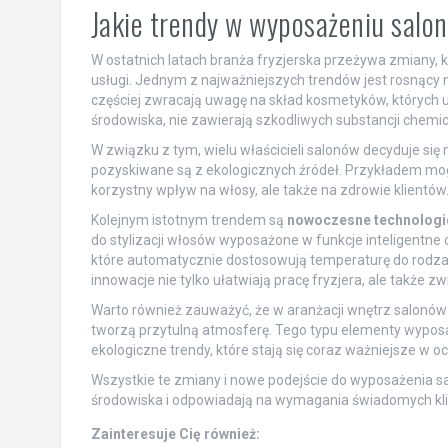
Jakie trendy w wyposażeniu salon
W ostatnich latach branża fryzjerska przeżywa zmiany, k
usługi. Jednym z najważniejszych trendów jest rosnący 
częściej zwracają uwagę na skład kosmetyków, których uż
środowiska, nie zawierają szkodliwych substancji chemi
W związku z tym, wielu właścicieli salonów decyduje się
pozyskiwane są z ekologicznych źródeł. Przykładem mogą
korzystny wpływ na włosy, ale także na zdrowie klientów
Kolejnym istotnym trendem są
nowoczesne technologi
do stylizacji włosów wyposażone w funkcje inteligentne c
które automatycznie dostosowują temperaturę do rodzaj
innowacje nie tylko ułatwiają pracę fryzjera, ale także 
Warto również zauważyć, że w aranżacji wnętrz salonó
tworzą przytulną atmosferę. Tego typu elementy wyposaże
ekologiczne trendy, które stają się coraz ważniejsze w o
Wszystkie te zmiany i nowe podejście do wyposażenia salo
środowiska i odpowiadają na wymagania świadomych klien
Zainteresuje Cię również: