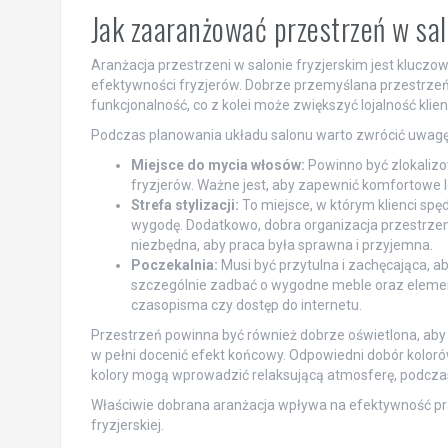
Jak zaaranżować przestrzeń w sal
Aranżacja przestrzeni w salonie fryzjerskim jest kluc
efektywności fryzjerów. Dobrze przemyślana przestrzeń 
funkcjonalność, co z kolei może zwiększyć lojalność klien
Podczas planowania układu salonu warto zwrócić uwagę n
Miejsce do mycia włosów:
Powinno być zlokalizo
fryzjerów. Ważne jest, aby zapewnić komfortowe l
Strefa stylizacji:
To miejsce, w którym klienci spę
wygodę. Dodatkowo, dobra organizacja przestrzeni 
niezbędna, aby praca była sprawna i przyjemna.
Poczekalnia:
Musi być przytulna i zachęcająca, ab
szczególnie zadbać o wygodne meble oraz elementy
czasopisma czy dostęp do internetu.
Przestrzeń powinna być również dobrze oświetlona, aby f
w pełni docenić efekt końcowy. Odpowiedni dobór kolo
kolory mogą wprowadzić relaksującą atmosferę, podcza
Właściwie dobrana aranżacja wpływa na efektywność pra
fryzjerskiej.