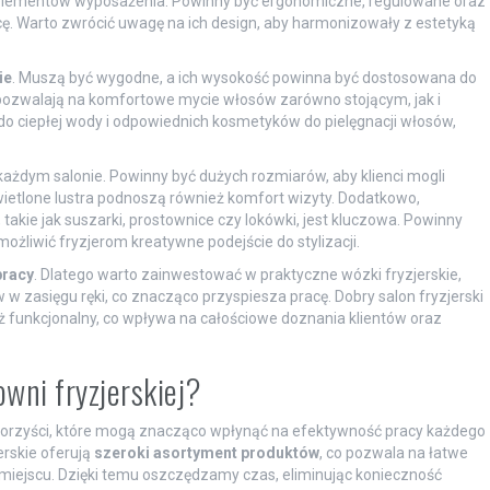
 elementów wyposażenia. Powinny być ergonomiczne, regulowane oraz
cę. Warto zwrócić uwagę na ich design, aby harmonizowały z estetyką
ie
. Muszą być wygodne, a ich wysokość powinna być dostosowana do
i pozwalają na komfortowe mycie włosów zarówno stojącym, jak i
do ciepłej wody i odpowiednich kosmetyków do pielęgnacji włosów,
 każdym salonie. Powinny być dużych rozmiarów, aby klienci mogli
ietlone lustra podnoszą również komfort wizyty. Dodatkowo,
, takie jak suszarki, prostownice czy lokówki, jest kluczowa. Powinny
żliwić fryzjerom kreatywne podejście do stylizacji.
pracy
. Dlatego warto zainwestować w praktyczne wózki fryzjerskie,
zasięgu ręki, co znacząco przyspiesza pracę. Dobry salon fryzjerski
eż funkcjonalny, co wpływa na całościowe doznania klientów oraz
owni fryzjerskiej?
le korzyści, które mogą znacząco wpłynąć na efektywność pracy każdego
erskie oferują
szeroki asortyment produktów
, co pozwala na łatwe
iejscu. Dzięki temu oszczędzamy czas, eliminując konieczność