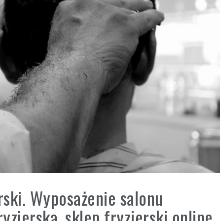
erski. Wyposażenie salonu
yzjerska, sklep fryzjerski online