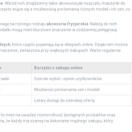
ie
. Wśród nich znajdziemy takie akcesoria jak nożyczki, maszynki do
 często wiąże się z możliwością porównania różnych modeli i ich cen, co
uwagę na różnego rodzaju
akcesoria fryzjerskie
. Należą do nich
 dodatki mogą mieć kluczowe znaczenie w codziennej pielęgnacji
lnych
, które często pojawiają się w sklepach online. Dzięki nim można
znaczenie, zwłaszcza przy większych zakupach. Warto regularnie
w
Korzyści z zakupu online
maski
Szeroki wybór i opinie użytkowników
e
Możliwość porównania cen i modeli
Łatwy dostęp do szerokiej oferty
 warto mieć na uwadze różnorodność dostępnych produktów oraz
wia, że każdy ma szansę na dokonanie mądrego zakupu, który