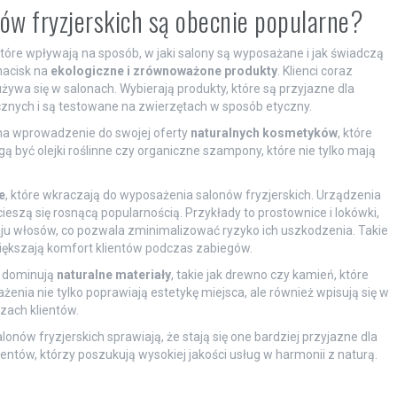
ów fryzjerskich są obecnie popularne?
tóre wpływają na sposób, w jaki salony są wyposażane i jak świadczą
nacisk na
ekologiczne i zrównoważone produkty
. Klienci coraz
ywa się w salonach. Wybierają produkty, które są przyjazne dla
cznych i są testowane na zwierzętach w sposób etyczny.
 na wprowadzenie do swojej oferty
naturalnych kosmetyków
, które
 być olejki roślinne czy organiczne szampony, które nie tylko mają
.
e
, które wkraczają do wyposażenia salonów fryzjerskich. Urządzenia
ieszą się rosnącą popularnością. Przykłady to prostownice i lokówki,
u włosów, co pozwala zminimalizować ryzyko ich uszkodzenia. Takie
zwiększają komfort klientów podczas zabiegów.
w dominują
naturalne materiały
, takie jak drewno czy kamień, które
nia nie tylko poprawiają estetykę miejsca, ale również wpisują się w
czach klientów.
nów fryzjerskich sprawiają, że stają się one bardziej przyjazne dla
tów, którzy poszukują wysokiej jakości usług w harmonii z naturą.