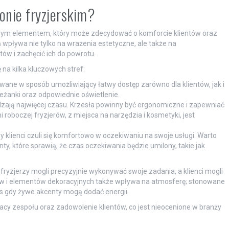
onie fryzjerskim?
zowym elementem, który może zdecydować o komforcie klientów oraz
wpływa nie tylko na wrażenia estetyczne, ale także na
tów i zachęcić ich do powrotu.
a kilka kluczowych stref:
wane w sposób umożliwiający łatwy dostęp zarówno dla klientów, jak i
eżanki oraz odpowiednie oświetlenie.
dzają najwięcej czasu. Krzesła powinny być ergonomiczne i zapewniać
roboczej fryzjerów, z miejsca na narzędzia i kosmetyki, jest
y klienci czuli się komfortowo w oczekiwaniu na swoje usługi. Warto
, które sprawią, że czas oczekiwania będzie umilony, takie jak
ryzjerzy mogli precyzyjnie wykonywać swoje zadania, a klienci mogli
rów i elementów dekoracyjnych także wpływa na atmosferę; stonowane
s gdy żywe akcenty mogą dodać energii.
cy zespołu oraz zadowolenie klientów, co jest nieocenione w branży