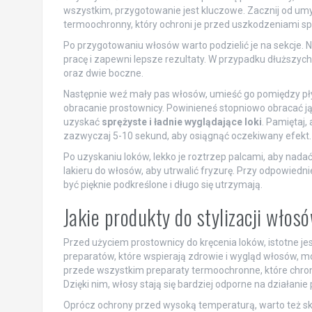
wszystkim, przygotowanie jest kluczowe. Zacznij od umy
termoochronny, który ochroni je przed uszkodzeniami
Po przygotowaniu włosów warto podzielić je na sekcje. Na
pracę i zapewni lepsze rezultaty. W przypadku dłuższych 
oraz dwie boczne.
Następnie weź mały pas włosów, umieść go pomiędzy pły
obracanie prostownicy. Powinieneś stopniowo obracać j
uzyskać
sprężyste i ładnie wyglądające loki
. Pamiętaj,
zazwyczaj 5-10 sekund, aby osiągnąć oczekiwany efekt.
Po uzyskaniu loków, lekko je roztrzep palcami, aby nadać
lakieru do włosów, aby utrwalić fryzurę. Przy odpowiedn
być pięknie podkreślone i długo się utrzymają.
Jakie produkty do stylizacji wło
Przed użyciem prostownicy do kręcenia loków, istotne je
preparatów, które wspierają zdrowie i wygląd włosów, 
przede wszystkim preparaty termoochronne, które chr
Dzięki nim, włosy stają się bardziej odporne na działanie
Oprócz ochrony przed wysoką temperaturą, warto też sk