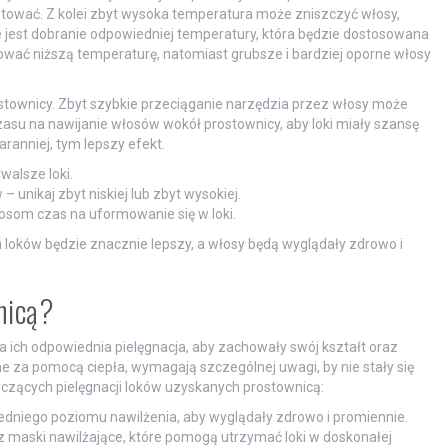
ostować. Z kolei zbyt wysoka temperatura może zniszczyć włosy,
 jest dobranie odpowiedniej temperatury, która będzie dostosowana
ować niższą temperaturę, natomiast grubsze i bardziej oporne włosy
townicy. Zbyt szybkie przeciąganie narzędzia przez włosy może
zasu na nawijanie włosów wokół prostownicy, aby loki miały szansę
aranniej, tym lepszy efekt.
walsze loki.
unikaj zbyt niskiej lub zbyt wysokiej.
łosom czas na uformowanie się w loki.
a loków będzie znacznie lepszy, a włosy będą wyglądały zdrowo i
nicą?
 ich odpowiednia pielęgnacja, aby zachowały swój kształt oraz
 za pomocą ciepła, wymagają szczególnej uwagi, by nie stały się
zących pielęgnacji loków uzyskanych prostownicą:
dniego poziomu nawilżenia, aby wyglądały zdrowo i promiennie.
z maski nawilżające, które pomogą utrzymać loki w doskonałej