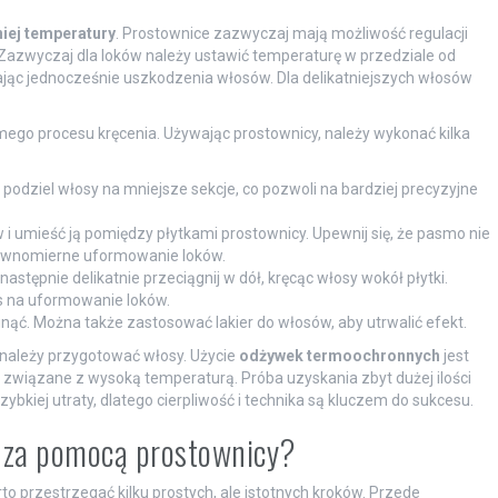
iej temperatury
. Prostownice zazwyczaj mają możliwość regulacji
i. Zazwyczaj dla loków należy ustawić temperaturę w przedziale od
ając jednocześnie uszkodzenia włosów. Dla delikatniejszych włosów
ego procesu kręcenia. Używając prostownicy, należy wykonać kilka
, podziel włosy na mniejsze sekcje, co pozwoli na bardziej precyzyjne
 i umieść ją pomiędzy płytkami prostownicy. Upewnij się, że pasmo nie
równomierne uformowanie loków.
następnie delikatnie przeciągnij w dół, kręcąc włosy wokół płytki.
as na uformowanie loków.
nąć. Można także zastosować lakier do włosów, aby utrwalić efekt.
w należy przygotować włosy. Użycie
odżywek termoochronnych
jest
związane z wysoką temperaturą. Próba uzyskania zbyt dużej ilości
bkiej utraty, dlatego cierpliwość i technika są kluczem do sukcesu.
w za pomocą prostownicy?
o przestrzegać kilku prostych, ale istotnych kroków. Przede