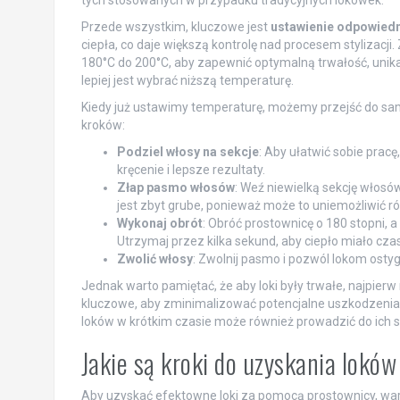
tych stosowanych w przypadku tradycyjnych lokówek.
Przede wszystkim, kluczowe jest
ustawienie odpowiedn
ciepła, co daje większą kontrolę nad procesem stylizacj
180°C do 200°C, aby zapewnić optymalną trwałość, unik
lepiej jest wybrać niższą temperaturę.
Kiedy już ustawimy temperaturę, możemy przejść do sam
kroków:
Podziel włosy na sekcje
: Aby ułatwić sobie pracę
kręcenie i lepsze rezultaty.
Złap pasmo włosów
: Weź niewielką sekcję włosów
jest zbyt grube, ponieważ może to uniemożliwić 
Wykonaj obrót
: Obróć prostownicę o 180 stopni, a 
Utrzymaj przez kilka sekund, aby ciepło miało cz
Zwolić włosy
: Zwolnij pasmo i pozwól lokom ostyg
Jednak warto pamiętać, że aby loki były trwałe, najpier
kluczowe, aby zminimalizować potencjalne uszkodzenia 
loków w krótkim czasie może również prowadzić do ich szy
Jakie są kroki do uzyskania lokó
Aby uzyskać efektowne loki za pomocą prostownicy, wart