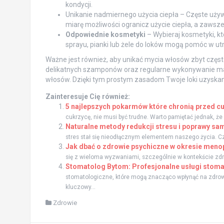
kondycji.
Unikanie nadmiernego użycia ciepła – Częste uży
miarę możliwości ogranicz użycie ciepła, a zawsze
Odpowiednie kosmetyki
– Wybieraj kosmetyki, k
sprayu, pianki lub żele do loków mogą pomóc w utr
Ważne jest również, aby unikać mycia włosów zbyt częs
delikatnych szamponów oraz regularne wykonywanie ma
włosów. Dzięki tym prostym zasadom Twoje loki uzyskane 
Zainteresuje Cię również:
5 najlepszych pokarmów które chronią przed cuk
cukrzycę, nie musi być trudne. Warto pamiętać jednak, ż
Naturalne metody redukcji stresu i poprawy s
stres stał się nieodłącznym elementem naszego życia. Cz
Jak dbać o zdrowie psychiczne w okresie meno
się z wieloma wyzwaniami, szczególnie w kontekście zd
Stomatolog Bytom: Profesjonalne usługi stom
stomatologiczne, które mogą znacząco wpłynąć na zdrow
kluczowy...
Zdrowie