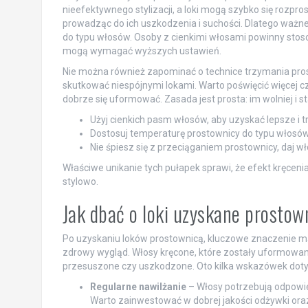
nieefektywnego stylizacji, a loki mogą szybko się rozpr
prowadząc do ich uszkodzenia i suchości. Dlatego ważne
do typu włosów. Osoby z cienkimi włosami powinny stos
mogą wymagać wyższych ustawień.
Nie można również zapominać o technice trzymania pros
skutkować niespójnymi lokami. Warto poświęcić więcej c
dobrze się uformować. Zasada jest prosta: im wolniej i st
Użyj cienkich pasm włosów, aby uzyskać lepsze i tr
Dostosuj temperaturę prostownicy do typu włosów – 
Nie śpiesz się z przeciąganiem prostownicy, daj w
Właściwe unikanie tych pułapek sprawi, że efekt kręceni
stylowo.
Jak dbać o loki uzyskane prostow
Po uzyskaniu loków prostownicą, kluczowe znaczenie ma
zdrowy wygląd. Włosy kręcone, które zostały uformowane
przesuszone czy uszkodzone. Oto kilka wskazówek dotyc
Regularne nawilżanie
– Włosy potrzebują odpowie
Warto zainwestować w dobrej jakości odżywki ora