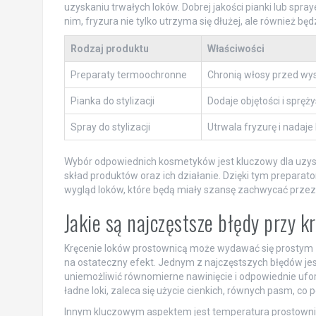
uzyskaniu trwałych loków. Dobrej jakości pianki lub spraye
nim, fryzura nie tylko utrzyma się dłużej, ale również będ
Rodzaj produktu
Właściwości
Preparaty termoochronne
Chronią włosy przed wy
Pianka do stylizacji
Dodaje objętości i spręży
Spray do stylizacji
Utrwala fryzurę i nadaje
Wybór odpowiednich kosmetyków jest kluczowy dla uzy
skład produktów oraz ich działanie. Dzięki tym preparat
wygląd loków, które będą miały szansę zachwycać przez 
Jakie są najczęstsze błędy przy 
Kręcenie loków prostownicą może wydawać się prostym z
na ostateczny efekt. Jednym z najczęstszych błędów j
uniemożliwić równomierne nawinięcie i odpowiednie ufor
ładne loki, zaleca się użycie cienkich, równych pasm, co p
Innym kluczowym aspektem jest temperatura prostownic