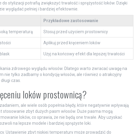
 do stylizacji potrafią zwiększyć trwałość i sprężystość loków. Dzięki
zie wyglądać pełniej i bardziej efektownie.
Przykładowe zastosowanie
soką temperaturą
Stosuj przed użyciem prostownicy
stości
Aplikuj przed kręceniem loków
 blask
Użyj na końcowy efekt dla lepszej trwałości
skania zdrowego wyglądu włosów. Dlatego warto zwracać uwagę na
om nie tylko zadbamy o kondycję włosów, ale również o atrakcyjny
długi czas.
kręceniu loków prostownicą?
adaniem, ale wiele osób popełnia błędy, które negatywnie wpływają
est stosowanie zbyt dużych pasm włosów. Duże pasma mogą
mowanie loków, co sprawia, że nie będą one trwałe. Aby uzyskać
ozwoli na lepsze modele i bardziej sprężyste loki.
y. Ustawienie zbyt niskiej temperatury może prowadzić do