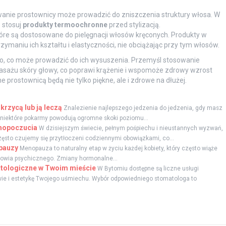
wanie prostownicy może prowadzić do zniszczenia struktury włosa. W
 stosuj
produkty termoochronne
przed stylizacją.
tóre są dostosowane do pielęgnacji włosów kręconych. Produkty w
zymaniu ich kształtu i elastyczności, nie obciążając przy tym włosów.
to, co może prowadzić do ich wysuszenia. Przemyśl stosowanie
sażu skóry głowy, co poprawi krążenie i wspomoże zdrowy wzrost
prostownicą będą nie tylko piękne, ale i zdrowe na dłużej.
rzycą lub ją leczą
Znalezienie najlepszego jedzenia do jedzenia, gdy masz
e niektóre pokarmy powodują ogromne skoki poziomu...
amopoczucia
W dzisiejszym świecie, pełnym pośpiechu i nieustannych wyzwań,
ęsto czujemy się przytłoczeni codziennymi obowiązkami, co...
pauzy
Menopauza to naturalny etap w życiu każdej kobiety, który często wiąże
rowia psychicznego. Zmiany hormonalne...
atologiczne w Twoim mieście
W Bytomiu dostępne są liczne usługi
ie i estetykę Twojego uśmiechu. Wybór odpowiedniego stomatologa to