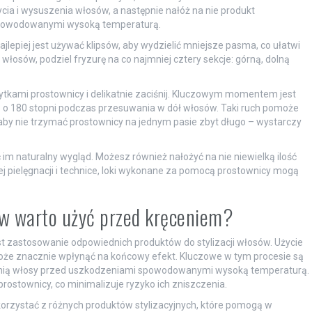
cia i wysuszenia włosów, a następnie nałóż na nie produkt
 spowodowanymi wysoką temperaturą.
jlepiej jest używać klipsów, aby wydzielić mniejsze pasma, co ułatwi
włosów, podziel fryzurę na co najmniej cztery sekcje: górną, dolną
tkami prostownicy i delikatnie zaciśnij. Kluczowym momentem jest
ą o 180 stopni podczas przesuwania w dół włosów. Taki ruch pomoże
 aby nie trzymać prostownicy na jednym pasie zbyt długo – wystarczy
 im naturalny wygląd. Możesz również nałożyć na nie niewielką ilość
iej pielęgnacji i technice, loki wykonane za pomocą prostownicy mogą
sów warto użyć przed kręceniem?
st zastosowanie odpowiednich produktów do stylizacji włosów. Użycie
może znacznie wpłynąć na końcowy efekt. Kluczowe w tym procesie są
onią włosy przed uszkodzeniami spowodowanymi wysoką temperaturą.
 prostownicy, co minimalizuje ryzyko ich zniszczenia.
orzystać z różnych produktów stylizacyjnych, które pomogą w