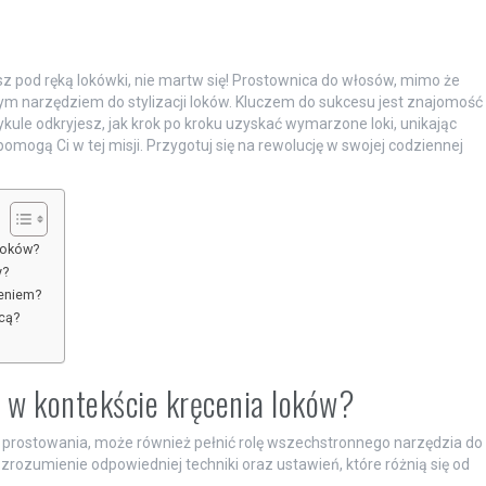
asz pod ręką lokówki, nie martw się! Prostownica do włosów, mimo że
ym narzędziem do stylizacji loków. Kluczem do sukcesu jest znajomość
kule odkryjesz, jak krok po kroku uzyskać wymarzone loki, unikając
omogą Ci w tej misji. Przygotuj się na rewolucję w swojej codziennej
loków?
y?
ceniem?
icą?
w w kontekście kręcenia loków?
prostowania, może również pełnić rolę wszechstronnego narzędzia do
 zrozumienie odpowiedniej techniki oraz ustawień, które różnią się od