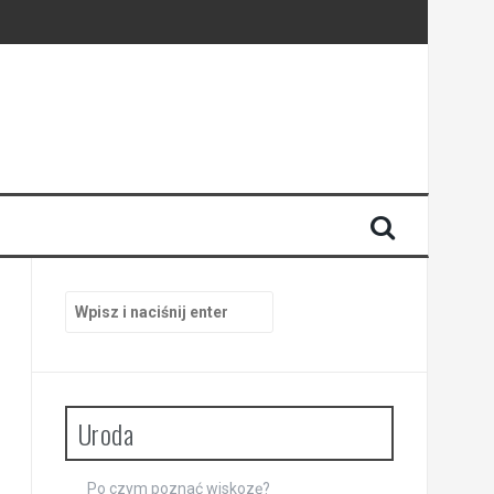
Szukaj:
Uroda
Po czym poznać wiskozę?