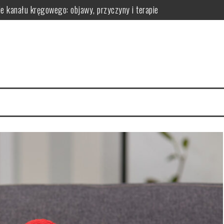
ie kanału kręgowego: objawy, przyczyny i terapie
omatologa?
 efekty pielęgnacyjne
 ich działanie na skórę
la regeneracji organizmu
erac i przechowywanie do wygodnej aranżacji