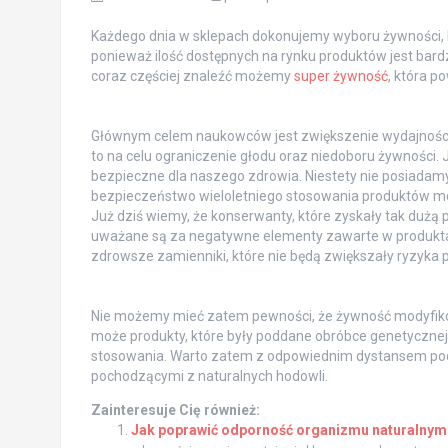
Każdego dnia w sklepach dokonujemy wyboru żywności, k
ponieważ ilość dostępnych na rynku produktów jest bardzo
coraz częściej znaleźć możemy
super żywność
, która p
Głównym celem naukowców jest zwiększenie wydajności
to na celu ograniczenie głodu oraz niedoboru żywności. 
bezpieczne dla naszego zdrowia. Niestety nie posiadam
bezpieczeństwo wieloletniego stosowania produktów m
Już dziś wiemy, że konserwanty, które zyskały tak dużą
uważane są za negatywne elementy zawarte w produktach
zdrowsze zamienniki, które nie będą zwiększały ryzyka p
Nie możemy mieć zatem pewności, że żywność modyfikow
może produkty, które były poddane obróbce genetycznej
stosowania. Warto zatem z odpowiednim dystansem podc
pochodzącymi z naturalnych hodowli.
Zainteresuje Cię również:
Jak poprawić odporność organizmu naturalny