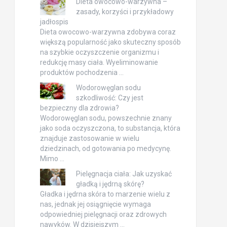
Dieta owocowo-warzywna –
zasady, korzyści i przykładowy
jadłospis
Dieta owocowo-warzywna zdobywa coraz
większą popularność jako skuteczny sposób
na szybkie oczyszczenie organizmu i
redukcję masy ciała. Wyeliminowanie
produktów pochodzenia …
Wodorowęglan sodu
szkodliwość: Czy jest
bezpieczny dla zdrowia?
Wodorowęglan sodu, powszechnie znany
jako soda oczyszczona, to substancja, która
znajduje zastosowanie w wielu
dziedzinach, od gotowania po medycynę.
Mimo …
Pielęgnacja ciała: Jak uzyskać
gładką i jędrną skórę?
Gładka i jędrna skóra to marzenie wielu z
nas, jednak jej osiągnięcie wymaga
odpowiedniej pielęgnacji oraz zdrowych
nawyków. W dzisiejszym …