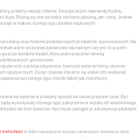
tórą podamy naszej rodzinie. Decyzja ta jest naprawdę trudna,
 duża. Różnią się one od siebie zarówno jakością, jak i ceną. Jednak
owstaje w trakcie różnego typu działań naukowych.
 produkcji oraz hodowli podstawowych produktów żywnościowych. Ma
Jednak warto wcześniej zastanowić się nad tym czy jest to w pełni
y jeszcze wyników badań, które jednoznacznie określą
odyfikowanych genetycznie.
 popularność wśród producentów żywności wiele lat temu, obecnie
 spożywczych. Coraz częściej staramy się unikać ich i wybierać
ojawienia się różnego typu chorób takich jak nowotwory.
ana nie wpłynie w podobny sposób na nasze przyszłe życie. Być
 będą wywoływały różnego typu zaburzenia w wyniku ich wieloletniego
hodzić do tych towarów i być może zastąpić je zdrowymi produktami
mi metodami
W dobie nieustannych wyzwań zdrowotnych, budowanie silnej