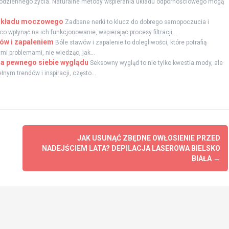
odziennego życia. Naturalne metody wspierania układu odpornościowego mogą
i układu moczowego
Zadbane nerki to klucz do dobrego samopoczucia i
płynąć na ich funkcjonowanie, wspierając procesy filtracji...
ów i zapaleniem
Bóle stawów i zapalenie to dolegliwości, które potrafią
mi problemami, nie wiedząc, jak...
la pewnego siebie wyglądu
Seksowny wygląd to nie tylko kwestia mody, ale
nym trendów i inspiracji, często...
JAK USUNĄĆ ZBĘDNE OWŁOSIENIE PRZED
NADEJŚCIEM LATA? DEPILACJA LASEROWA BIELSKO
BIAŁA
→