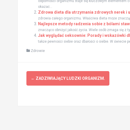
odporności organizmu staje się kluczowym elementem c
okazać...
Zdrowa dieta dla utrzymania zdrowych nerek 
zdrowia całego organizmu. Właściwa dieta może znacząco w
Najlepsze metody radzenia sobie z bólami staw
znacząco obniżyć jakość życia. Wiele osób zmaga się z ty
Jak wyglądać seksownie: Porady i wskazówki d
także pewności siebie oraz dbałości o siebie. W świecie peł
Zdrowie
Zobacz
←
ZADZIWIAJĄCY LUDZKI ORGANIZM.
wpisy