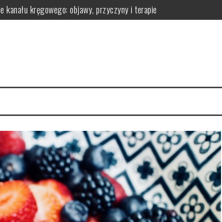
ie kanału kręgowego: objawy, przyczyny i terapie
omatologa?
 efekty pielęgnacyjne
 ich działanie na skórę
la regeneracji organizmu
erac i przechowywanie do wygodnej aranżacji