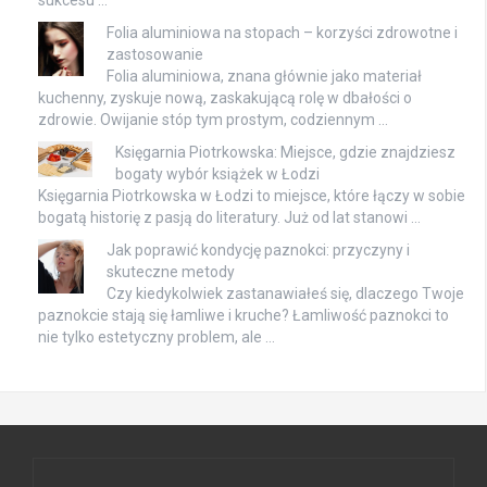
sukcesu …
Folia aluminiowa na stopach – korzyści zdrowotne i
zastosowanie
Folia aluminiowa, znana głównie jako materiał
kuchenny, zyskuje nową, zaskakującą rolę w dbałości o
zdrowie. Owijanie stóp tym prostym, codziennym …
Księgarnia Piotrkowska: Miejsce, gdzie znajdziesz
bogaty wybór książek w Łodzi
Księgarnia Piotrkowska w Łodzi to miejsce, które łączy w sobie
bogatą historię z pasją do literatury. Już od lat stanowi …
Jak poprawić kondycję paznokci: przyczyny i
skuteczne metody
Czy kiedykolwiek zastanawiałeś się, dlaczego Twoje
paznokcie stają się łamliwe i kruche? Łamliwość paznokci to
nie tylko estetyczny problem, ale …