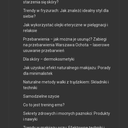
starzenia się skóry?
Trendy w fryzurach: Jak znaleźć idealny styl dla
siebie?
Jak wykorzystać olejki eteryczne w pielęgnacji i
relaksie
Przebarwienia – jak można je usunąć? Zabiegi
na przebarwienia Warszawa Ochota – laserowe
usuwanie przebarwień
Dla skóry – dermokosmetyki
Jak uzyskać efekt naturalnego makijażu: Porady
dla minimalistek
Naturalne metody walki z trądzikiem: Składniki i
techniki
Samodzielne szycie
Co to jest trening ems?
Sekrety zdrowych i mocnych paznokci: Produkty
i nawyki
Trendy w makijażu oczu: Efektowne techniki i