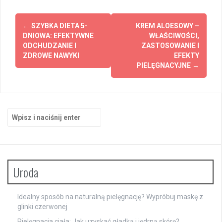
Zobacz
←
SZYBKA DIETA 5-
KREM ALOESOWY –
wpisy
DNIOWA: EFEKTYWNE
WŁAŚCIWOŚCI,
ODCHUDZANIE I
ZASTOSOWANIE I
ZDROWE NAWYKI
EFEKTY
PIELĘGNACYJNE
→
Szukaj:
Uroda
Idealny sposób na naturalną pielęgnację? Wypróbuj maskę z
glinki czerwonej
Pielęgnacja ciała: Jak uzyskać gładką i jędrną skórę?