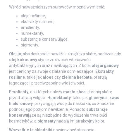
Wśród najważniejszych surowców można wymienić:
oleje roślinne,
ekstrakty roślinne,
emolienty,
humektanty,
substancje konserwujące,
pigmenty.
Olej jojoba
doskonale nawilża i zmiękcza skórę, podczas gdy
olej kokosowy
słynie ze swoich właściwości
antybakteryjnych oraz nawilżających. Z kolei
olej arganowy
jest ceniony za swoje działanie odmładzające.
Ekstrakty
roślinne
, takie jak
aloes
czy
zielona herbata
, oferują
łagodzące i przeciwzapalne właściwości.
Emolienty
, do których należy
masło shea
, chronią skórę
przed utratą wilgoci.
Humektanty
, takie jak
gliceryna
i
kwas
hialuronowy
, przyciągają wodę do naskórka, co znacznie
podnosi jego poziom nawilżenia. Ponadto
substancje
konserwujące
są niezbędne do wydłużenia trwałości
kosmetyków, a
pigmenty
nadają im atrakcyjny kolor.
Wszystkie te składniki
powinny być starannie