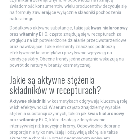
czynnikami zewnętrznymi. W odpowiedzi na rosnącą
świadomość konsumentów wielu producentów decyduje się
na formuły zawierające wyłącznie składniki pochodzenia
naturalnego.
Dodatkowo aktywne substancje, takie jak
kwas hialuronowy
oraz
witaminy E i C
, często znajdują się w recepturach ze
względu na ich potwierdzone działanie przeciwstarzeniowe
oraz nawilżające. Takie elementy znacząco podnoszą
efektywność kosmetyków i pozytywnie wpływają na
kondycję skóry. Obecne trendy jednoznacznie wskazują na
powrót do natury w branży kosmetycznej.
Jakie są aktywne stężenia
składników w recepturach?
Aktywne składniki
w kosmetykach odgrywają kluczową rolę
w ich efektywności. W serum często znajdziemy wysokie
stężenia substancji czynnych, takich jak
kwas hialuronowy
oraz
witaminy E i C
, które działają zdecydowanie
intensywniej niż tradycyjne kremy. Odpowiednio dobrane
proporcje nie tylko nawilżają i odżywiają skórę, ale także
skutecznie chronią ją przed negatywnym wpływem