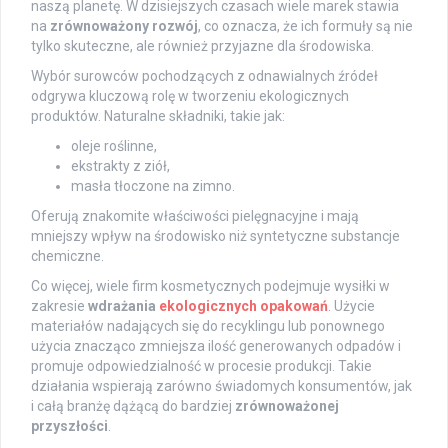
naszą planetę. W dzisiejszych czasach wiele marek stawia
na
zrównoważony rozwój
, co oznacza, że ich formuły są nie
tylko skuteczne, ale również przyjazne dla środowiska.
Wybór surowców pochodzących z odnawialnych źródeł
odgrywa kluczową rolę w tworzeniu ekologicznych
produktów. Naturalne składniki, takie jak:
oleje roślinne,
ekstrakty z ziół,
masła tłoczone na zimno.
Oferują znakomite właściwości pielęgnacyjne i mają
mniejszy wpływ na środowisko niż syntetyczne substancje
chemiczne.
Co więcej, wiele firm kosmetycznych podejmuje wysiłki w
zakresie
wdrażania
ekologicznych opakowań
. Użycie
materiałów nadających się do recyklingu lub ponownego
użycia znacząco zmniejsza ilość generowanych odpadów i
promuje odpowiedzialność w procesie produkcji. Takie
działania wspierają zarówno świadomych konsumentów, jak
i całą branżę dążącą do bardziej
zrównoważonej
przyszłości
.