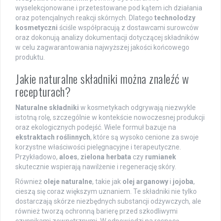
wyselekcjonowane i przetestowane pod kątem ich działania
oraz potencjalnych reakcji skórnych. Dlatego
technolodzy
kosmetyczni
ściśle współpracują z dostawcami surowców
oraz dokonują analizy dokumentacji dotyczącej składników
w celu zagwarantowania najwyższej jakości końcowego
produktu.
Jakie naturalne składniki można znaleźć w
recepturach?
Naturalne składniki
w kosmetykach odgrywają niezwykle
istotną rolę, szczególnie w kontekście nowoczesnej produkcji
oraz ekologicznych podejść. Wiele formuł bazuje na
ekstraktach roślinnych
, które są wysoko cenione za swoje
korzystne właściwości pielęgnacyjne i terapeutyczne.
Przykładowo,
aloes
,
zielona herbata
czy
rumianek
skutecznie wspierają nawilżenie i regenerację skóry.
Również
oleje naturalne
, takie jak
olej arganowy
i
jojoba
,
cieszą się coraz większym uznaniem. Te składniki nie tylko
dostarczają skórze niezbędnych substancji odżywczych, ale
również tworzą ochronną barierę przed szkodliwymi