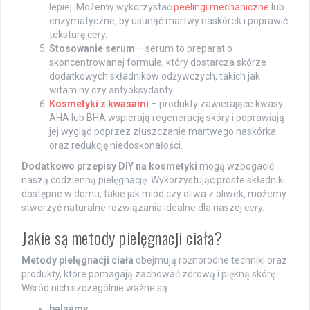
lepiej. Możemy wykorzystać
peelingi mechaniczne
lub
enzymatyczne, by usunąć martwy naskórek i poprawić
teksturę cery.
Stosowanie serum
– serum to preparat o
skoncentrowanej formule, który dostarcza skórze
dodatkowych składników odżywczych, takich jak
witaminy czy antyoksydanty.
Kosmetyki z kwasami
– produkty zawierające kwasy
AHA lub BHA wspierają regenerację skóry i poprawiają
jej wygląd poprzez złuszczanie martwego naskórka
oraz redukcję niedoskonałości.
Dodatkowo przepisy DIY na kosmetyki
mogą wzbogacić
naszą codzienną pielęgnację. Wykorzystując proste składniki
dostępne w domu, takie jak miód czy oliwa z oliwek, możemy
stworzyć naturalne rozwiązania idealne dla naszej cery.
Jakie są metody pielęgnacji ciała?
Metody pielęgnacji ciała
obejmują różnorodne techniki oraz
produkty, które pomagają zachować zdrową i piękną skórę.
Wśród nich szczególnie ważne są:
balsamy
,