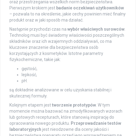
oraz przestrzegania wszelkich norm bezpieczeństwa.
Pierwszym krokiem jest
badanie oczekiwań użytkowników
– pozwala to na określenie, jakie cechy powinien mieć finalny
produkt oraz w jaki sposób ma działać.
Następnie przychodzi czas na
wybór właściwych surowców
.
Technolog musi być świadomy właściwości poszczególnych
składników oraz ich wzajemnych oddziaływań, co ma
kluczowe znaczenie dla bezpieczeństwa osób
korzystających z kosmetyków. Istotne parametry
fizykochemiczne, takie jak:
gęstość,
lepkość,
pH.
są dokładnie analizowane w celu uzyskania stabilnej i
skutecznej formuły.
Kolejnym etapem jest
tworzenie prototypów
. W tym
momencie można bazować na zmodyfikowanych wzorach
lub gotowych recepturach, które stanowią inspirację do
opracowania nowego produktu.
Przeprowadzanie testów
laboratoryjnych
jest nieodzowne dla oceny jakości i
bezpieczeństwa preparatu przed jego wprowadzeniem na