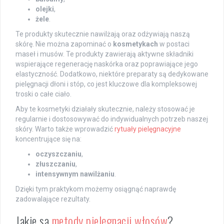
olejki
,
żele
.
Te produkty skutecznie nawilżają oraz odżywiają naszą
skórę. Nie można zapominać o
kosmetykach
w postaci
maseł i musów. Te produkty zawierają aktywne składniki
wspierające regenerację naskórka oraz poprawiające jego
elastyczność. Dodatkowo, niektóre preparaty są dedykowane
pielęgnacji dłoni i stóp, co jest kluczowe dla kompleksowej
troski o całe ciało.
Aby te kosmetyki działały skutecznie, należy stosować je
regularnie i dostosowywać do indywidualnych potrzeb naszej
skóry. Warto także wprowadzić
rytuały pielęgnacyjne
koncentrujące się na:
oczyszczaniu
,
złuszczaniu
,
intensywnym nawilżaniu
.
Dzięki tym praktykom możemy osiągnąć naprawdę
zadowalające rezultaty.
Jakie są
metody pielęgnacji włosów
?