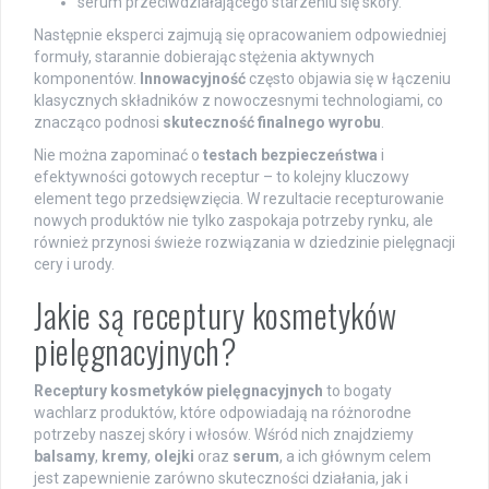
serum przeciwdziałającego starzeniu się skóry.
Następnie eksperci zajmują się opracowaniem odpowiedniej
formuły, starannie dobierając stężenia aktywnych
komponentów.
Innowacyjność
często objawia się w łączeniu
klasycznych składników z nowoczesnymi technologiami, co
znacząco podnosi
skuteczność finalnego wyrobu
.
Nie można zapominać o
testach bezpieczeństwa
i
efektywności gotowych receptur – to kolejny kluczowy
element tego przedsięwzięcia. W rezultacie recepturowanie
nowych produktów nie tylko zaspokaja potrzeby rynku, ale
również przynosi świeże rozwiązania w dziedzinie pielęgnacji
cery i urody.
Jakie są receptury kosmetyków
pielęgnacyjnych?
Receptury kosmetyków pielęgnacyjnych
to bogaty
wachlarz produktów, które odpowiadają na różnorodne
potrzeby naszej skóry i włosów. Wśród nich znajdziemy
balsamy
,
kremy
,
olejki
oraz
serum
, a ich głównym celem
jest zapewnienie zarówno skuteczności działania, jak i