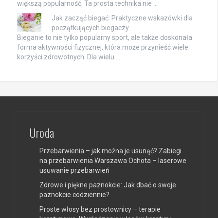
większą popularność. Ta prosta technika nie …
Jak zacząć biegać: Praktyczne wskazówki dla
początkujących biegaczy
Bieganie to nie tylko popularny sport, ale także doskonała
forma aktywności fizycznej, która może przynieść wiele
korzyści zdrowotnych. Dla wielu …
Uroda
Przebarwienia – jak można je usunąć? Zabiegi
na przebarwienia Warszawa Ochota – laserowe
usuwanie przebarwień
Zdrowe i piękne paznokcie: Jak dbać o swoje
paznokcie codziennie?
Proste włosy bez prostownicy – terapie