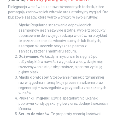
Pielęgnacja włosów to zestaw różnorodnych technik, które
pomagają zachować ich zdrowie oraz atrakcyjny wygląd. Oto
kluczowe zasady, które warto wdrożyć w swoją rutynę:
Mycie
: Regularne stosowanie odpowiednich
szamponów jest niezwykle istotne, wybierz produkty
dopasowane do swojego rodzaju włosów, na przykład
te przeznaczone dla włosów suchych lub tłustych,
szampon skutecznie oczyszcza pasma z
zanieczyszczeń i nadmiaru sebum.
Odżywianie
: Po każdym myciu warto sięgnąć po
odżywkę, która nawilża i wygładza włosy, dzięki niej
rozczesywanie staje się prostsze, a pasma zyskują
piękny blask.
Maski do włosów
: Stosowanie masek przynajmniej
raz w tygodniu intensyfikuje proces nawilżenia oraz
regeneracji – szczególnie w przypadku zniszczonych
włosów.
Płukanki i mgiełki
: Użycie specjalnych płukanek
poprawia kondycję skóry głowy oraz dodaje świeżości i
lśnienia.
Serum do włosów
: Te preparaty chronią końcówki