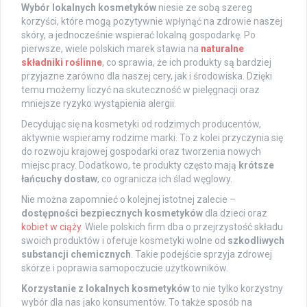
Wybór lokalnych kosmetyków
niesie ze sobą szereg
korzyści, które mogą pozytywnie wpłynąć na zdrowie naszej
skóry, a jednocześnie wspierać lokalną gospodarkę. Po
pierwsze, wiele polskich marek stawia na
naturalne
składniki roślinne
, co sprawia, że ich produkty są bardziej
przyjazne zarówno dla naszej cery, jak i środowiska. Dzięki
temu możemy liczyć na skuteczność w pielęgnacji oraz
mniejsze ryzyko wystąpienia alergii.
Decydując się na kosmetyki od rodzimych producentów,
aktywnie wspieramy rodzime marki. To z kolei przyczynia się
do rozwoju krajowej gospodarki oraz tworzenia nowych
miejsc pracy. Dodatkowo, te produkty często mają
krótsze
łańcuchy dostaw
, co ogranicza ich ślad węglowy.
Nie można zapomnieć o kolejnej istotnej zalecie –
dostępności bezpiecznych kosmetyków
dla dzieci oraz
kobiet w ciąży
. Wiele polskich firm dba o przejrzystość składu
swoich produktów i oferuje kosmetyki wolne od
szkodliwych
substancji chemicznych
. Takie podejście sprzyja zdrowej
skórze i poprawia samopoczucie użytkowników.
Korzystanie z lokalnych kosmetyków
to nie tylko korzystny
wybór dla nas jako konsumentów. To także sposób na