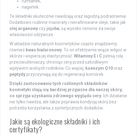
rumianek,
nagietek.
Te składniki skutecznie nawilżają oraz łagodzą podrażnienia.
Dodatkowo roślinne maceraty i nierafinowane oleje, takie jak
olej arganowy
czy
jojoba
, są wysoko cenione za swoje
właściwości odżywcze.
W składzie naturalnych kosmetyków często znajdziemy
również
kwas hialuronowy
. To on efektywnie wiąże wilgoć w
skórze i wspiera jej elastyczność.
Witaminy E i C
pełnią rolę
przeciwutleniaczy, chroniąc cerę przed szkodliwym
wpływem wolnych rodników. Co więcej,
koenzym Q10
oraz
peptydy
przyczyniają się do regeneracji komórek.
Dzięki zastosowaniu tych roślinnych składników
kosmetyki stają się bardziej przyjazne dla naszej skóry,
co sprzyja uzyskaniu zdrowego wyglądu cery.
Ich działanie
nie tylko nawilża, ale także poprawia kondycję skóry bez
potrzeby korzystania z syntetycznych dodatków.
Jakie są ekologiczne składniki i ich
certyfikaty?