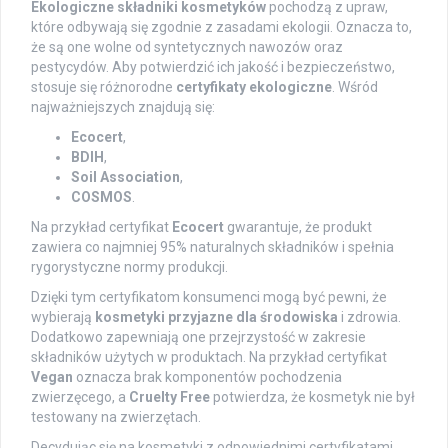
Ekologiczne składniki kosmetyków
pochodzą z upraw,
które odbywają się zgodnie z zasadami ekologii. Oznacza to,
że są one wolne od syntetycznych nawozów oraz
pestycydów. Aby potwierdzić ich jakość i bezpieczeństwo,
stosuje się różnorodne
certyfikaty ekologiczne
. Wśród
najważniejszych znajdują się:
Ecocert
,
BDIH
,
Soil Association
,
COSMOS
.
Na przykład certyfikat
Ecocert
gwarantuje, że produkt
zawiera co najmniej 95% naturalnych składników i spełnia
rygorystyczne normy produkcji.
Dzięki tym certyfikatom konsumenci mogą być pewni, że
wybierają
kosmetyki przyjazne dla środowiska
i zdrowia.
Dodatkowo zapewniają one przejrzystość w zakresie
składników użytych w produktach. Na przykład certyfikat
Vegan
oznacza brak komponentów pochodzenia
zwierzęcego, a
Cruelty Free
potwierdza, że kosmetyk nie był
testowany na zwierzętach.
Decydując się na kosmetyki z odpowiednimi certyfikatami