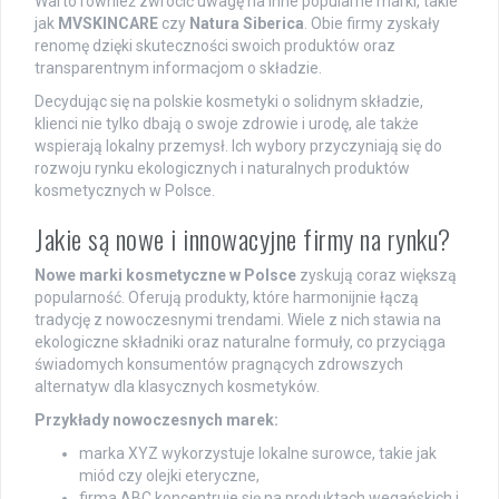
Warto również zwrócić uwagę na inne popularne marki, takie
jak
MVSKINCARE
czy
Natura Siberica
. Obie firmy zyskały
renomę dzięki skuteczności swoich produktów oraz
transparentnym informacjom o składzie.
Decydując się na polskie kosmetyki o solidnym składzie,
klienci nie tylko dbają o swoje zdrowie i urodę, ale także
wspierają lokalny przemysł. Ich wybory przyczyniają się do
rozwoju rynku ekologicznych i naturalnych produktów
kosmetycznych w Polsce.
Jakie są nowe i innowacyjne firmy na rynku?
Nowe marki kosmetyczne w Polsce
zyskują coraz większą
popularność. Oferują produkty, które harmonijnie łączą
tradycję z nowoczesnymi trendami. Wiele z nich stawia na
ekologiczne składniki oraz naturalne formuły, co przyciąga
świadomych konsumentów pragnących zdrowszych
alternatyw dla klasycznych kosmetyków.
Przykłady nowoczesnych marek:
marka XYZ wykorzystuje lokalne surowce, takie jak
miód czy olejki eteryczne,
firma ABC koncentruje się na produktach wegańskich i