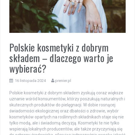
Polskie kosmetyki z dobrym
składem – dlaczego warto je
wybierać?
16 listopada 2024
prenier.pl
Polskie kosmetyki z dobrym składem zyskują coraz większe
uznanie wśród konsumentów, którzy poszukują naturalnych i
skutecznych produktów do pielęgnacji. W dobie rosnącej
świadomości ekologicznej oraz dbałości o zdrowie, wybór
kosmetyków opartych na roślinnych składnikach staje się nie
tylko modą, ale i świadomą decyzją. Kosmetyki te nie tylko
wspierają lokalnych producentów, ale także przyczyniają się
do ochrony środowiska, oferując jednocześnie wysoką jakość