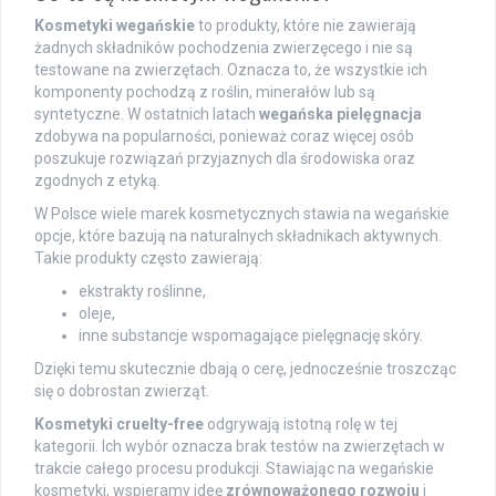
Kosmetyki wegańskie
to produkty, które nie zawierają
żadnych składników pochodzenia zwierzęcego i nie są
testowane na zwierzętach. Oznacza to, że wszystkie ich
komponenty pochodzą z roślin, minerałów lub są
syntetyczne. W ostatnich latach
wegańska pielęgnacja
zdobywa na popularności, ponieważ coraz więcej osób
poszukuje rozwiązań przyjaznych dla środowiska oraz
zgodnych z etyką.
W Polsce wiele marek kosmetycznych stawia na wegańskie
opcje, które bazują na naturalnych składnikach aktywnych.
Takie produkty często zawierają:
ekstrakty roślinne,
oleje,
inne substancje wspomagające pielęgnację skóry.
Dzięki temu skutecznie dbają o cerę, jednocześnie troszcząc
się o dobrostan zwierząt.
Kosmetyki cruelty-free
odgrywają istotną rolę w tej
kategorii. Ich wybór oznacza brak testów na zwierzętach w
trakcie całego procesu produkcji. Stawiając na wegańskie
kosmetyki, wspieramy ideę
zrównoważonego rozwoju
i