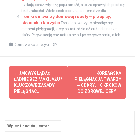
zyskują coraz większą popularność, a to za sprawą ich prostoty
i naturalności. Wiele osób poszukuje alternatyw dla...
Toniki do twarzy domowej roboty – przepisy,
składniki i korzyści
Toniki do twarzy to nieodłączny
element pielęgnacji, który potrafi zdziałać cuda dla naszej
skóry. Przywracają one naturalne pH po oczyszczeniu, a ich...
Domowe kosmetyki i DIY
Zobacz
←
JAK WYGLĄDAĆ
KOREAŃSKA
wpisy
ŁADNIE BEZ MAKIJAŻU?
PIELĘGNACJA TWARZY
KLUCZOWE ZASADY
– ODKRYJ 10 KROKÓW
PIELĘGNACJI
DO ZDROWEJ CERY
→
Szukaj: