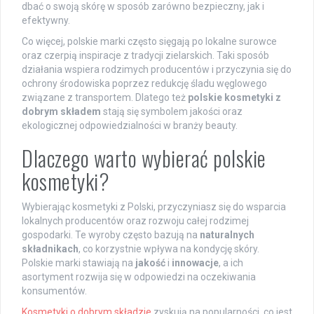
dbać o swoją skórę w sposób zarówno bezpieczny, jak i
efektywny.
Co więcej, polskie marki często sięgają po lokalne surowce
oraz czerpią inspiracje z tradycji zielarskich. Taki sposób
działania wspiera rodzimych producentów i przyczynia się do
ochrony środowiska poprzez redukcję śladu węglowego
związane z transportem. Dlatego też
polskie kosmetyki z
dobrym składem
stają się symbolem jakości oraz
ekologicznej odpowiedzialności w branży beauty.
Dlaczego warto wybierać polskie
kosmetyki?
Wybierając kosmetyki z Polski, przyczyniasz się do wsparcia
lokalnych producentów oraz rozwoju całej rodzimej
gospodarki. Te wyroby często bazują na
naturalnych
składnikach
, co korzystnie wpływa na kondycję skóry.
Polskie marki stawiają na
jakość
i
innowacje
, a ich
asortyment rozwija się w odpowiedzi na oczekiwania
konsumentów.
Kosmetyki o dobrym składzie
zyskują na popularności, co jest