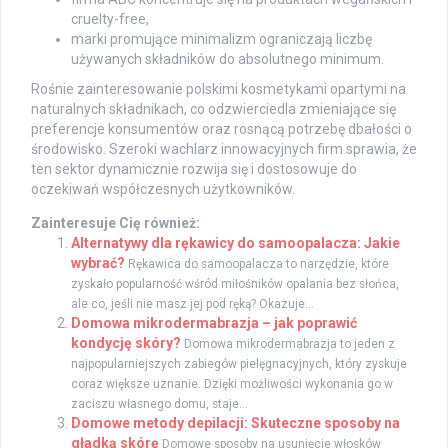
cruelty-free,
marki promujące minimalizm ograniczają liczbę
używanych składników do absolutnego minimum.
Rośnie zainteresowanie polskimi kosmetykami opartymi na
naturalnych składnikach, co odzwierciedla zmieniające się
preferencje konsumentów oraz rosnącą potrzebę dbałości o
środowisko. Szeroki wachlarz innowacyjnych firm sprawia, że
ten sektor dynamicznie rozwija się i dostosowuje do
oczekiwań współczesnych użytkowników.
Zainteresuje Cię również:
Alternatywy dla rękawicy do samoopalacza: Jakie
wybrać?
Rękawica do samoopalacza to narzędzie, które
zyskało popularność wśród miłośników opalania bez słońca,
ale co, jeśli nie masz jej pod ręką? Okazuje...
Domowa mikrodermabrazja – jak poprawić
kondycję skóry?
Domowa mikrodermabrazja to jeden z
najpopularniejszych zabiegów pielęgnacyjnych, który zyskuje
coraz większe uznanie. Dzięki możliwości wykonania go w
zaciszu własnego domu, staje...
Domowe metody depilacji: Skuteczne sposoby na
gładką skórę
Domowe sposoby na usunięcie włosków