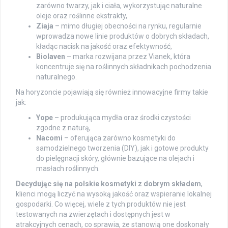
zarówno twarzy, jak i ciała, wykorzystując naturalne
oleje oraz roślinne ekstrakty,
Ziaja
– mimo długiej obecności na rynku, regularnie
wprowadza nowe linie produktów o dobrych składach,
kładąc nacisk na jakość oraz efektywność,
Biolaven
– marka rozwijana przez Vianek, która
koncentruje się na roślinnych składnikach pochodzenia
naturalnego.
Na horyzoncie pojawiają się również innowacyjne firmy takie
jak:
Yope
– produkująca mydła oraz środki czystości
zgodne z naturą,
Nacomi
– oferująca zarówno kosmetyki do
samodzielnego tworzenia (DIY), jak i gotowe produkty
do pielęgnacji skóry, głównie bazujące na olejach i
masłach roślinnych.
Decydując się na polskie kosmetyki z dobrym składem
,
klienci mogą liczyć na wysoką jakość oraz wspieranie lokalnej
gospodarki. Co więcej, wiele z tych produktów nie jest
testowanych na zwierzętach i dostępnych jest w
atrakcyjnych cenach, co sprawia, że stanowią one doskonały