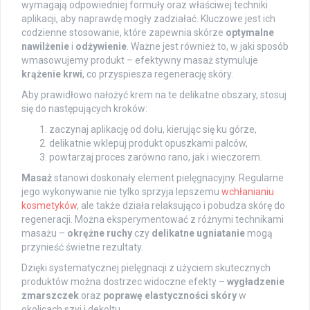
wymagają odpowiedniej formuły oraz właściwej techniki
aplikacji, aby naprawdę mogły zadziałać. Kluczowe jest ich
codzienne stosowanie, które zapewnia skórze
optymalne
nawilżenie
i
odżywienie
. Ważne jest również to, w jaki sposób
wmasowujemy produkt – efektywny masaż stymuluje
krążenie krwi
, co przyspiesza regenerację skóry.
Aby prawidłowo nałożyć krem na te delikatne obszary, stosuj
się do następujących kroków:
zaczynaj aplikację od dołu, kierując się ku górze,
delikatnie wklepuj produkt opuszkami palców,
powtarzaj proces zarówno rano, jak i wieczorem.
Masaż
stanowi doskonały element pielęgnacyjny. Regularne
jego wykonywanie nie tylko sprzyja lepszemu
wchłanianiu
kosmetyków
, ale także działa relaksująco i pobudza skórę do
regeneracji. Można eksperymentować z różnymi technikami
masażu –
okrężne ruchy
czy
delikatne ugniatanie
mogą
przynieść świetne rezultaty.
Dzięki systematycznej pielęgnacji z użyciem skutecznych
produktów można dostrzec widoczne efekty –
wygładzenie
zmarszczek
oraz
poprawę elastyczności skóry
w
okolicach szyi i dekoltu.