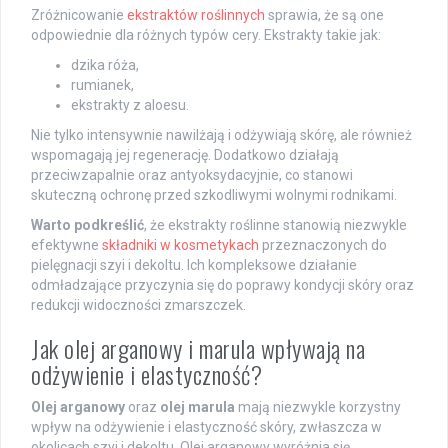
Zróżnicowanie
ekstraktów roślinnych
sprawia, że są one
odpowiednie dla różnych typów cery. Ekstrakty takie jak:
dzika róża,
rumianek,
ekstrakty z aloesu.
Nie tylko intensywnie nawilżają i odżywiają skórę, ale również
wspomagają jej regenerację. Dodatkowo działają
przeciwzapalnie oraz antyoksydacyjnie, co stanowi
skuteczną ochronę przed szkodliwymi wolnymi rodnikami.
Warto podkreślić
, że ekstrakty roślinne stanowią niezwykle
efektywne
składniki w kosmetykach
przeznaczonych do
pielęgnacji szyi i dekoltu. Ich kompleksowe działanie
odmładzające przyczynia się do poprawy kondycji skóry oraz
redukcji widoczności zmarszczek.
Jak olej arganowy i marula wpływają na
odżywienie i elastyczność?
Olej arganowy
oraz
olej marula
mają niezwykle korzystny
wpływ na odżywienie i elastyczność skóry, zwłaszcza w
okolicach szyi i dekoltu. Olej arganowy wyróżnia się