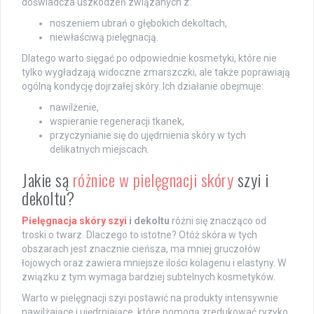
doświadcza uszkodzeń związanych z:
noszeniem ubrań o głębokich dekoltach,
niewłaściwą pielęgnacją.
Dlatego warto sięgać po odpowiednie kosmetyki, które nie
tylko wygładzają widoczne zmarszczki, ale także poprawiają
ogólną kondycję dojrzałej skóry. Ich działanie obejmuje:
nawilżenie,
wspieranie regeneracji tkanek,
przyczynianie się do ujędrnienia skóry w tych
delikatnych miejscach.
Jakie są
różnice w pielęgnacji skóry
szyi i
dekoltu?
Pielęgnacja skóry szyi
i dekoltu
różni się znacząco od
troski o twarz. Dlaczego to istotne? Otóż skóra w tych
obszarach jest znacznie cieńsza, ma mniej gruczołów
łojowych oraz zawiera mniejsze ilości kolagenu i elastyny. W
związku z tym wymaga bardziej subtelnych kosmetyków.
Warto w pielęgnacji szyi postawić na produkty intensywnie
nawilżające i ujędrniające, które pomogą zredukować ryzyko