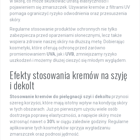
w skórę, co może skutkować utratą elastyczności i
pojawieniem się zmarszczek. Używanie kremów z filtrami UV
pomaga ograniczyć ryzyko odwodnienia oraz przesuszenia
skóry.
Regularne stosowanie produktów ochronnych nie tylko
zabezpiecza przed oparzeniami słonecznymi, lecz także
wspiera zdrowie naszej skóry na dłuższą metę. Dobierając
kosmetyki, które oferują ochronę przed zarówno
promieniowaniem
UVA
, jak i
UVB
, zmniejszamy ryzyko
uszkodzeń i możemy dłużej cieszyć się młodym wyglądem.
Efekty stosowania kremów na szyję
i dekolt
Stosowanie kremów do pielęgnacji szyi i dekoltu
przynosi
szereg korzyści, które mają istotny wpływ na kondycję skóry
w tych obszarach. Już po pierwszym użyciu wiele osób
dostrzega poprawę elastyczności, a napięcie skóry może
wzrosnąć nawet o
30%
w ciągu zaledwie godziny. Regularne
aplikowanie tych kosmetyków sprzyja wygładzaniu
zmarszczek oraz podnosi jędrność.