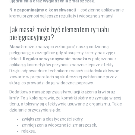
ujędrnienia oraz wygładzenia zmarszczek.
Nie zapominajmy o konsekwencji
– codzienne aplikowanie
kremu przynosi najlepsze rezultaty i widoczne zmiany!
Jak masaż może być elementem rytuału
pielęgnacyjnego?
Masaż
może znacząco wzbogacić naszą codzienną
pielęgnację, szczególnie gdy stosujemy kremy na szyję i
dekolt.
Regularne wykonywanie masażu
w połączeniu z
aplikacją kosmetyków przynosi znacznie lepsze efekty.
Dzięki odpowiednim technikom masażu składniki aktywne
zawarte w preparatach są skuteczniej wchłaniane przez
skórę, co prowadzi do jej widocznej poprawy.
Dodatkowo masaż sprzyja stymulacji krążenia krwi oraz
limfy. To z kolei sprawia, że komórki skóry otrzymują więcej
tlenu, a toksyny są efektywnie usuwane z organizmu. Takie
działanie przyczynia się do:
zwiększenia elastyczności skóry,
zmniejszenia widoczności zmarszczek,
relaksu,