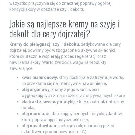
wszystko przyczynia się do znacznej poprawy ogólnej
kondycji skóry w obszarze szyi i dekoltu.
Jakie są najlepsze kremy na szyję i
dekolt dla cery dojrzałej?
Kremy do pielęgnacji szyi i dekoltu
, dedykowane dla cery
dojrzałej, powinny być wzbogacone o aktywne składniki,
które skutecznie wspierają proces regeneracji oraz
nawilżania skóry. Warto zwrócić uwagę na produkty
zawierające:
kwas hialuronowy
, który doskonale zatrzymuje wodę,
co przekłada się na intensywne nawodnienie,
olej arganowy
, znany z jego właściwości
wygładzających zmarszczki oraz odżywiających skórę,
ekstrakt z lawendy motylej
, który działa jak naturalny
botoks,
olej marula
, dostarczający cennych antyoksydantów,
które poprawiają elastyczność cery,
olej meadowfoam
, pełniący rolę ochronną przed
szkodliwym promieniowaniem UV,