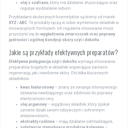
olej z szafranu
, który ma działanie złuszczające oraz
reguluje wydzielanie sebum.
Przykładami skutecznych kosmetyków są kremy od marek
XYZ
i
ABC
. Te produkty łączą w sobie wymienione składniki w
innowacyjnych formułach. Ich regularne stosowanie może
przyczynić się do
wygładzenia zmarszczek oraz poprawy
jędrności i ogólnej kondycji skóry szyi i dekoltu.
Jakie są przykłady efektywnych preparatów?
Efektywna pielęgnacja szyi i dekoltu
wymaga stosowania
preparatów bogatych w składniki wspierające zarówno
regenerację, jak i nawilżenie skóry. Oto kilka kluczowych
składników:
kwas hialuronowy
– znany ze swojego intensywnego
działania nawilżającego oraz zdolności do poprawy
elastyczności cery,
olej arganowy
– wyjątkowy składnik, który zyskał
uznanie dzięki swoim odżywczym i ochronnym
właściwościom,
ekstrakty roślinne
– mają działanie odmładzające,
substancje stymulujące produkcję kolagenu
–