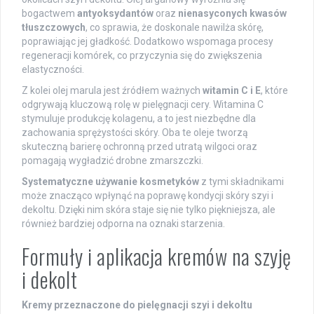
bogactwem
antyoksydantów
oraz
nienasyconych kwasów
tłuszczowych
, co sprawia, że doskonale nawilża skórę,
poprawiając jej gładkość. Dodatkowo wspomaga procesy
regeneracji komórek, co przyczynia się do zwiększenia
elastyczności.
Z kolei olej marula jest źródłem ważnych
witamin C i E
, które
odgrywają kluczową rolę w pielęgnacji cery. Witamina C
stymuluje produkcję kolagenu, a to jest niezbędne dla
zachowania sprężystości skóry. Oba te oleje tworzą
skuteczną barierę ochronną przed utratą wilgoci oraz
pomagają wygładzić drobne zmarszczki.
Systematyczne używanie kosmetyków
z tymi składnikami
może znacząco wpłynąć na poprawę kondycji skóry szyi i
dekoltu. Dzięki nim skóra staje się nie tylko piękniejsza, ale
również bardziej odporna na oznaki starzenia.
Formuły i aplikacja kremów na szyję
i dekolt
Kremy przeznaczone do pielęgnacji szyi i dekoltu