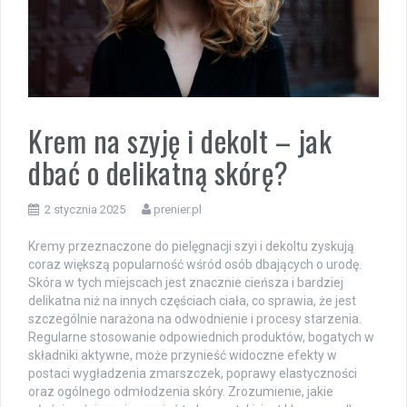
Krem na szyję i dekolt – jak
dbać o delikatną skórę?
2 stycznia 2025
prenier.pl
Kremy przeznaczone do pielęgnacji szyi i dekoltu zyskują
coraz większą popularność wśród osób dbających o urodę.
Skóra w tych miejscach jest znacznie cieńsza i bardziej
delikatna niż na innych częściach ciała, co sprawia, że jest
szczególnie narażona na odwodnienie i procesy starzenia.
Regularne stosowanie odpowiednich produktów, bogatych w
składniki aktywne, może przynieść widoczne efekty w
postaci wygładzenia zmarszczek, poprawy elastyczności
oraz ogólnego odmłodzenia skóry. Zrozumienie, jakie