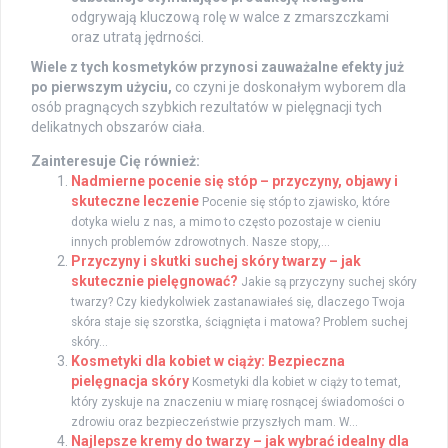
odgrywają kluczową rolę w walce z zmarszczkami
oraz utratą jędrności.
Wiele z tych kosmetyków przynosi zauważalne efekty już
po pierwszym użyciu,
co czyni je doskonałym wyborem dla
osób pragnących szybkich rezultatów w pielęgnacji tych
delikatnych obszarów ciała.
Zainteresuje Cię również:
Nadmierne pocenie się stóp – przyczyny, objawy i
skuteczne leczenie
Pocenie się stóp to zjawisko, które
dotyka wielu z nas, a mimo to często pozostaje w cieniu
innych problemów zdrowotnych. Nasze stopy,...
Przyczyny i skutki suchej skóry twarzy – jak
skutecznie pielęgnować?
Jakie są przyczyny suchej skóry
twarzy? Czy kiedykolwiek zastanawiałeś się, dlaczego Twoja
skóra staje się szorstka, ściągnięta i matowa? Problem suchej
skóry...
Kosmetyki dla kobiet w ciąży: Bezpieczna
pielęgnacja skóry
Kosmetyki dla kobiet w ciąży to temat,
który zyskuje na znaczeniu w miarę rosnącej świadomości o
zdrowiu oraz bezpieczeństwie przyszłych mam. W...
Najlepsze kremy do twarzy – jak wybrać idealny dla