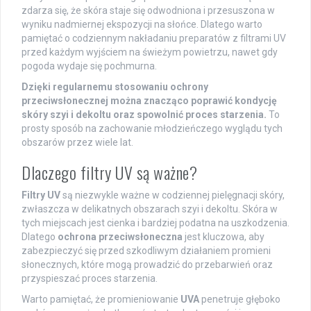
zdarza się, że skóra staje się odwodniona i przesuszona w
wyniku nadmiernej ekspozycji na słońce. Dlatego warto
pamiętać o codziennym nakładaniu preparatów z filtrami UV
przed każdym wyjściem na świeżym powietrzu, nawet gdy
pogoda wydaje się pochmurna.
Dzięki regularnemu stosowaniu ochrony
przeciwsłonecznej można znacząco poprawić kondycję
skóry szyi i dekoltu oraz spowolnić proces starzenia.
To
prosty sposób na zachowanie młodzieńczego wyglądu tych
obszarów przez wiele lat.
Dlaczego filtry UV są ważne?
Filtry UV
są niezwykle ważne w codziennej pielęgnacji skóry,
zwłaszcza w delikatnych obszarach szyi i dekoltu. Skóra w
tych miejscach jest cienka i bardziej podatna na uszkodzenia.
Dlatego
ochrona przeciwsłoneczna
jest kluczowa, aby
zabezpieczyć się przed szkodliwym działaniem promieni
słonecznych, które mogą prowadzić do przebarwień oraz
przyspieszać proces starzenia.
Warto pamiętać, że promieniowanie
UVA
penetruje głęboko