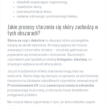
składniki wspierające regenerację,
nawilżenie skóry,
poprawę kondycji skóry,
nadanie zdrowego i promiennego blasku.
Jakie procesy starzenia się skóry zachodzą w
tych obszarach?
Skóra na szyi i dekolcie
to obszary, które szczególnie
cierpią na skutki starzenia. W miarę upływu lat można
zauważyć różnorodne zmiany – od utraty jędrności po
pojawianie się zmarszczek i wiotczenie. Kluczowym
czynnikiem jest spadek produkcji
kolagenu
i
elastyny
, co
znacząco wpływa na strukturę skóry.
Już po trzydziestce efekty starzenia mogą stać się
widoczne. Skóra staje się cieńsza, co sprawia, że jest bardziej
narażona na działanie szkodliwych czynników zewnętrznych.
Promieniowanie UV
oraz
zanieczyszczenia środowiska
przyspieszają te procesy, a styl życia może dodatkowo
potęgować problem.
Nie można także zapominać o tym, że skóra dekoltu często