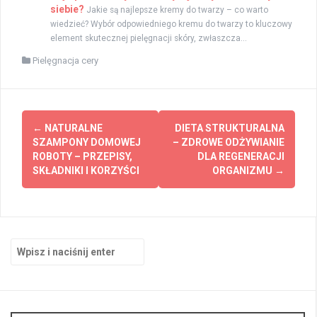
siebie?
Jakie są najlepsze kremy do twarzy – co warto
wiedzieć? Wybór odpowiedniego kremu do twarzy to kluczowy
element skutecznej pielęgnacji skóry, zwłaszcza...
Pielęgnacja cery
Zobacz
←
NATURALNE
DIETA STRUKTURALNA
wpisy
SZAMPONY DOMOWEJ
– ZDROWE ODŻYWIANIE
ROBOTY – PRZEPISY,
DLA REGENERACJI
SKŁADNIKI I KORZYŚCI
ORGANIZMU
→
Szukaj: