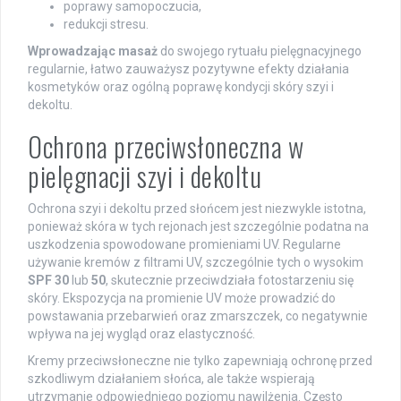
poprawy samopoczucia,
redukcji stresu.
Wprowadzając masaż
do swojego rytuału pielęgnacyjnego
regularnie, łatwo zauważysz pozytywne efekty działania
kosmetyków oraz ogólną poprawę kondycji skóry szyi i
dekoltu.
Ochrona przeciwsłoneczna w
pielęgnacji szyi i dekoltu
Ochrona szyi i dekoltu przed słońcem jest niezwykle istotna,
ponieważ skóra w tych rejonach jest szczególnie podatna na
uszkodzenia spowodowane promieniami UV. Regularne
używanie kremów z filtrami UV, szczególnie tych o wysokim
SPF 30
lub
50
, skutecznie przeciwdziała fotostarzeniu się
skóry. Ekspozycja na promienie UV może prowadzić do
powstawania przebarwień oraz zmarszczek, co negatywnie
wpływa na jej wygląd oraz elastyczność.
Kremy przeciwsłoneczne nie tylko zapewniają ochronę przed
szkodliwym działaniem słońca, ale także wspierają
utrzymanie odpowiedniego poziomu nawilżenia. Często