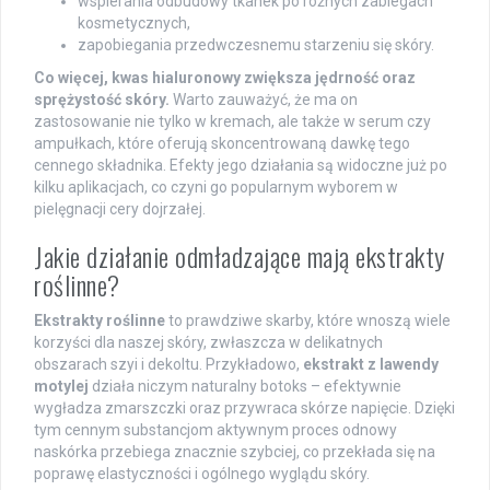
wspierania odbudowy tkanek po różnych zabiegach
kosmetycznych,
zapobiegania przedwczesnemu starzeniu się skóry.
Co więcej, kwas hialuronowy zwiększa jędrność oraz
sprężystość skóry.
Warto zauważyć, że ma on
zastosowanie nie tylko w kremach, ale także w serum czy
ampułkach, które oferują skoncentrowaną dawkę tego
cennego składnika. Efekty jego działania są widoczne już po
kilku aplikacjach, co czyni go popularnym wyborem w
pielęgnacji cery dojrzałej.
Jakie działanie odmładzające mają ekstrakty
roślinne?
Ekstrakty roślinne
to prawdziwe skarby, które wnoszą wiele
korzyści dla naszej skóry, zwłaszcza w delikatnych
obszarach szyi i dekoltu. Przykładowo,
ekstrakt z lawendy
motylej
działa niczym naturalny botoks – efektywnie
wygładza zmarszczki oraz przywraca skórze napięcie. Dzięki
tym cennym substancjom aktywnym proces odnowy
naskórka przebiega znacznie szybciej, co przekłada się na
poprawę elastyczności i ogólnego wyglądu skóry.