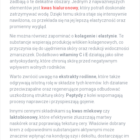
zadbają o te delikatne obszary. Jednym z najważniejszych
elementów jest
kwas hialuronowy
, który potrafi doskonale
zatrzymywać wodę. Dzięki temu skóra staje się intensywnie
nawilżona, co przekłada się na jej lepszą elastyczność oraz
promienny wygląd.
Nie można również zapominać o
kolagenie
i
elastynie
. Te
substancje wspierają produkcję włókien kolagenowych, co
przyczynia się do ujędrnienia skóry oraz redukcji widoczności
zmarszczek. Dodatkowo
witaminy C i E
działają jako silne
antyoksydanty, które chronią skórę przed negatywnym
wpływem wolnych rodników.
Warto zwrócić uwagę na
ekstrakty roślinne
, które także
odgrywają istotną rolę w składzie tych kremów. Ich działanie
przeciwzapalne oraz regenerujące pomaga odbudować
uszkodzoną strukturę skóry.
Peptydy
z kolei wspomagają
procesy naprawcze i przyspieszają gojenie.
Innymi cennymi składnikami są
kwas mlekowy
czy
laktobionowy
, które efektywnie złuszczają martwy
naskórek oraz poprawiają teksturę cery. Właściwie dobrany
krem z odpowiednimi substancjami aktywnymi może
znacznie wpłynąć na kondycję szyi i dekoltu, dostarczając im