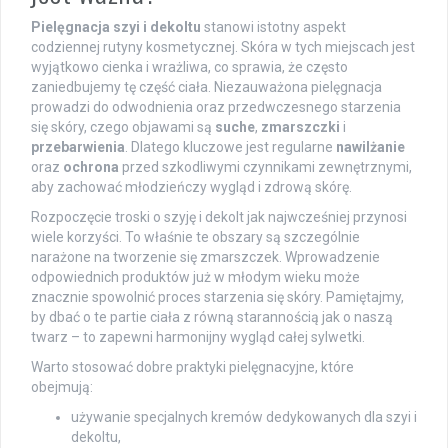
Pielęgnacja szyi i dekoltu
stanowi istotny aspekt
codziennej rutyny kosmetycznej. Skóra w tych miejscach jest
wyjątkowo cienka i wrażliwa, co sprawia, że często
zaniedbujemy tę część ciała. Niezauważona pielęgnacja
prowadzi do odwodnienia oraz przedwczesnego starzenia
się skóry, czego objawami są
suche
,
zmarszczki
i
przebarwienia
. Dlatego kluczowe jest regularne
nawilżanie
oraz
ochrona
przed szkodliwymi czynnikami zewnętrznymi,
aby zachować młodzieńczy wygląd i zdrową skórę.
Rozpoczęcie troski o szyję i dekolt jak najwcześniej przynosi
wiele korzyści. To właśnie te obszary są szczególnie
narażone na tworzenie się zmarszczek. Wprowadzenie
odpowiednich produktów już w młodym wieku może
znacznie spowolnić proces starzenia się skóry. Pamiętajmy,
by dbać o te partie ciała z równą starannością jak o naszą
twarz – to zapewni harmonijny wygląd całej sylwetki.
Warto stosować dobre praktyki pielęgnacyjne, które
obejmują:
używanie specjalnych kremów dedykowanych dla szyi i
dekoltu,