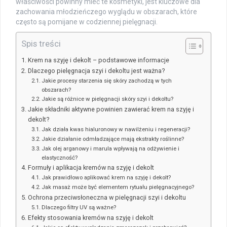
właściwości powinny mieć te kosmetyki, jest kluczowe dla
zachowania młodzieńczego wyglądu w obszarach, które
często są pomijane w codziennej pielęgnacji.
Spis treści
Krem na szyję i dekolt – podstawowe informacje
Dlaczego pielęgnacja szyi i dekoltu jest ważna?
Jakie procesy starzenia się skóry zachodzą w tych
obszarach?
Jakie są różnice w pielęgnacji skóry szyi i dekoltu?
Jakie składniki aktywne powinien zawierać krem na szyję i
dekolt?
Jak działa kwas hialuronowy w nawilżeniu i regeneracji?
Jakie działanie odmładzające mają ekstrakty roślinne?
Jak olej arganowy i marula wpływają na odżywienie i
elastyczność?
Formuły i aplikacja kremów na szyję i dekolt
Jak prawidłowo aplikować krem na szyję i dekolt?
Jak masaż może być elementem rytuału pielęgnacyjnego?
Ochrona przeciwsłoneczna w pielęgnacji szyi i dekoltu
Dlaczego filtry UV są ważne?
Efekty stosowania kremów na szyję i dekolt