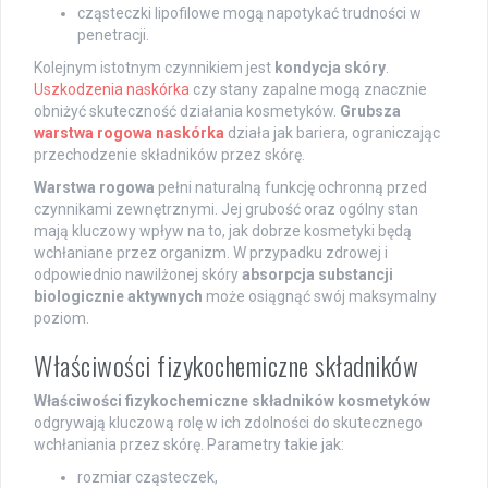
cząsteczki lipofilowe mogą napotykać trudności w
penetracji.
Kolejnym istotnym czynnikiem jest
kondycja skóry
.
Uszkodzenia naskórka
czy stany zapalne mogą znacznie
obniżyć skuteczność działania kosmetyków.
Grubsza
warstwa rogowa naskórka
działa jak bariera, ograniczając
przechodzenie składników przez skórę.
Warstwa rogowa
pełni naturalną funkcję ochronną przed
czynnikami zewnętrznymi. Jej grubość oraz ogólny stan
mają kluczowy wpływ na to, jak dobrze kosmetyki będą
wchłaniane przez organizm. W przypadku zdrowej i
odpowiednio nawilżonej skóry
absorpcja substancji
biologicznie aktywnych
może osiągnąć swój maksymalny
poziom.
Właściwości fizykochemiczne składników
Właściwości fizykochemiczne składników kosmetyków
odgrywają kluczową rolę w ich zdolności do skutecznego
wchłaniania przez skórę. Parametry takie jak:
rozmiar cząsteczek,