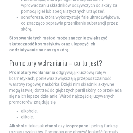
wprowadzaniu składników odżywczych do skóry za
pomocą igieł lub specjalistycznych urządzeń,
sonoforeza, która wykorzystuje fale ultradźwiękowe,
co znacząco poprawia przenikanie substancji przez
skórę.
Stosowanie tych metod może znacznie zwiększyć
skuteczność kosmetyków oraz ulepszyć ich
oddziaływanie na naszą skórę.
Promotory wchłaniania – co to jest?
Promotory wchłaniania
odgrywają kluczową rolę w
kosmetykach, ponieważ zwiększają przepuszczalność
warstwy rogowej naskórka. Dzięki nim składniki aktywne
mogą łatwiej dotrzeć do głębszych partii skóry, co przekłada
się na ich lepsze działanie. Wśród najczęściej używanych
promotorów znajdują się:
alkohole,
glikole.
Alkohole
, takie jak
etanol
czy
izopropanol
, pełnią funkcję
rozpuszczalników. Pomagają one obniżyć lepkość formuły