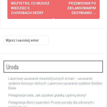
wpisy
WSZYSTKO, CO MUSISZ
PRZEWODNIK PO
WIEDZIEĆ O
ZBILANSOWANYM
CHOROBACH SKÓRY
ODŻYWIANIU
→
Szukaj:
Uroda
Laserowe usuwanie nieestetycznych zmian – usuwanie
żylaków kończyn dolnych. Laserowe usuwanie żylaków Bielsko
Biała
Pielęgnacja ciała: Jak uzyskać gładką i jędrną skórę?
Pielęgnacja dłoni i paznokci: Proste porady dla zdrowych i