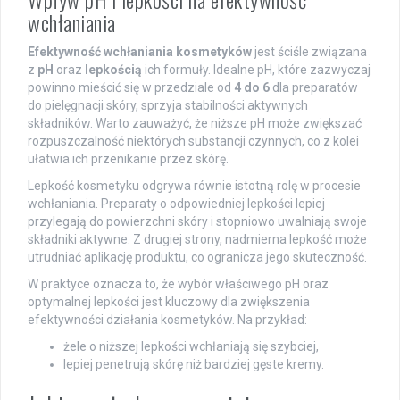
wchłaniania
Efektywność wchłaniania kosmetyków
jest ściśle związana
z
pH
oraz
lepkością
ich formuły. Idealne pH, które zazwyczaj
powinno mieścić się w przedziale od
4 do 6
dla preparatów
do pielęgnacji skóry, sprzyja stabilności aktywnych
składników. Warto zauważyć, że niższe pH może zwiększać
rozpuszczalność niektórych substancji czynnych, co z kolei
ułatwia ich przenikanie przez skórę.
Lepkość kosmetyku odgrywa równie istotną rolę w procesie
wchłaniania. Preparaty o odpowiedniej lepkości lepiej
przylegają do powierzchni skóry i stopniowo uwalniają swoje
składniki aktywne. Z drugiej strony, nadmierna lepkość może
utrudniać aplikację produktu, co ogranicza jego skuteczność.
W praktyce oznacza to, że wybór właściwego pH oraz
optymalnej lepkości jest kluczowy dla zwiększenia
efektywności działania kosmetyków. Na przykład:
żele o niższej lepkości wchłaniają się szybciej,
lepiej penetrują skórę niż bardziej gęste kremy.