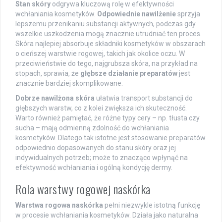
Stan skóry
odgrywa kluczową rolę w efektywności
wchłaniania kosmetyków.
Odpowiednie nawilżenie
sprzyja
lepszemu przenikaniu substancji aktywnych, podczas gdy
wszelkie uszkodzenia mogą znacznie utrudniać ten proces.
Skóra najlepiej absorbuje składniki kosmetyków w obszarach
o cieńszej warstwie rogowej, takich jak okolice oczu. W
przeciwieństwie do tego, najgrubsza skóra, na przykład na
stopach, sprawia, że
głębsze działanie preparatów
jest
znacznie bardziej skomplikowane.
Dobrze nawilżona skóra
ułatwia transport substancji do
głębszych warstw, co z kolei zwiększa ich skuteczność.
Warto również pamiętać, że różne typy cery – np. tłusta czy
sucha – mają odmienną zdolność do wchłaniania
kosmetyków. Dlatego tak istotne jest stosowanie preparatów
odpowiednio dopasowanych do stanu skóry oraz jej
indywidualnych potrzeb; może to znacząco wpłynąć na
efektywność wchłaniania i ogólną kondycję dermy.
Rola warstwy rogowej naskórka
Warstwa rogowa naskórka
pełni niezwykle istotną funkcję
w procesie wchłaniania kosmetyków. Działa jako naturalna