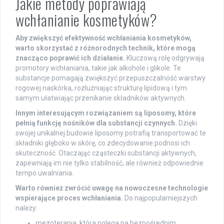
Jakie metody poprawiają
wchłanianie kosmetyków?
Aby zwiększyć efektywność wchłaniania kosmetyków,
warto skorzystać z różnorodnych technik, które mogą
znacząco poprawić ich działanie.
Kluczową rolę odgrywają
promotory wchłaniania, takie jak alkohole i glikole. Te
substancje pomagają zwiększyć przepuszczalność warstwy
rogowej naskórka, rozluźniając strukturę lipidową i tym
samym ułatwiając przenikanie składników aktywnych.
Innym interesującym rozwiązaniem są liposomy, które
pełnią funkcję nośników dla substancji czynnych.
Dzięki
swojej unikalnej budowie liposomy potrafią transportować te
składniki głęboko w skórę, co zdecydowanie podnosi ich
skuteczność. Otaczając cząsteczki substancji aktywnych,
zapewniają im nie tylko stabilność, ale również odpowiednie
tempo uwalniania.
Warto również zwrócić uwagę na nowoczesne technologie
wspierające proces wchłaniania.
Do najpopularniejszych
należy:
mezoterapia, która polega na bezpośrednim