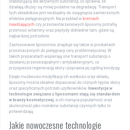
stabilizującą dla aktywnych substancji, co sprawia, że
działają dłużej i są mniej podatne na degradację. Transport
tych składników jest niezbędny do osiągnięcia zamierzonych
efektów pielęgnacyjnych. Na przykład w
kremach
nawilżających
czy przeciwstarzeniowych liposomy potrafią
przenosić witaminy oraz peptydy dokładnie tam, gdzie są
najbardziej potrzebne.
Zastosowanie liposomów znajduje się także w produktach
przeznaczonych do pielęgnacji cery problematycznej. W
takich preparatach wspierają one transport substancji o
działaniu przeciwzapalnym i antybakteryjnym, co
przyspiesza regenerację skóry i poprawia jej ogólną kondycję.
Dzięki możliwości modyfikacji ich wielkości oraz składu,
liposomy można idealnie dopasować do różnych typów skóry
oraz specyficznych potrzeb użytkowników.
Inwestycje w
technologie związane z liposomami stają się standardem
w branży kosmetycznej
, a ich rosnąca popularność oraz
skuteczność jako nośników substancji czynnych tylko to
potwierdzają.
Jakie nowoczesne technologie