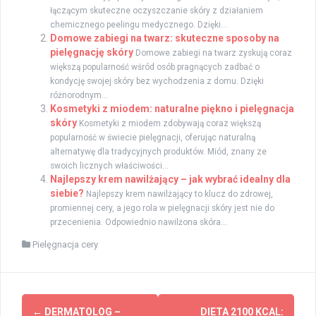
łączącym skuteczne oczyszczanie skóry z działaniem
chemicznego peelingu medycznego. Dzięki...
Domowe zabiegi na twarz: skuteczne sposoby na
pielęgnację skóry
Domowe zabiegi na twarz zyskują coraz
większą popularność wśród osób pragnących zadbać o
kondycję swojej skóry bez wychodzenia z domu. Dzięki
różnorodnym...
Kosmetyki z miodem: naturalne piękno i pielęgnacja
skóry
Kosmetyki z miodem zdobywają coraz większą
popularność w świecie pielęgnacji, oferując naturalną
alternatywę dla tradycyjnych produktów. Miód, znany ze
swoich licznych właściwości...
Najlepszy krem nawilżający – jak wybrać idealny dla
siebie?
Najlepszy krem nawilżający to klucz do zdrowej,
promiennej cery, a jego rola w pielęgnacji skóry jest nie do
przecenienia. Odpowiednio nawilżona skóra...
Pielęgnacja cery
Zobacz
←
DERMATOLOG –
DIETA 2100 KCAL: