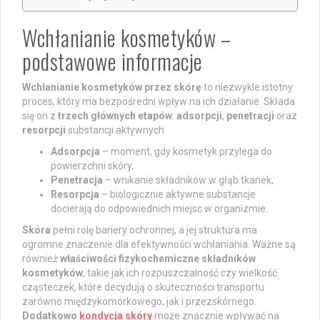
Wchłanianie kosmetyków –
podstawowe informacje
Wchłanianie kosmetyków przez skórę
to niezwykle istotny
proces, który ma bezpośredni wpływ na ich działanie. Składa
się on z
trzech głównych etapów
:
adsorpcji
,
penetracji
oraz
resorpcji
substancji aktywnych.
Adsorpcja
– moment, gdy kosmetyk przylega do
powierzchni skóry,
Penetracja
– wnikanie składników w głąb tkanek,
Resorpcja
– biologicznie aktywne substancje
docierają do odpowiednich miejsc w organizmie.
Skóra
pełni rolę bariery ochronnej, a jej struktura ma
ogromne znaczenie dla efektywności wchłaniania. Ważne są
również
właściwości fizykochemiczne składników
kosmetyków
, takie jak ich rozpuszczalność czy wielkość
cząsteczek, które decydują o skuteczności transportu
zarówno międzykomórkowego, jak i przezskórnego.
Dodatkowo
kondycja skóry
może znacznie wpływać na