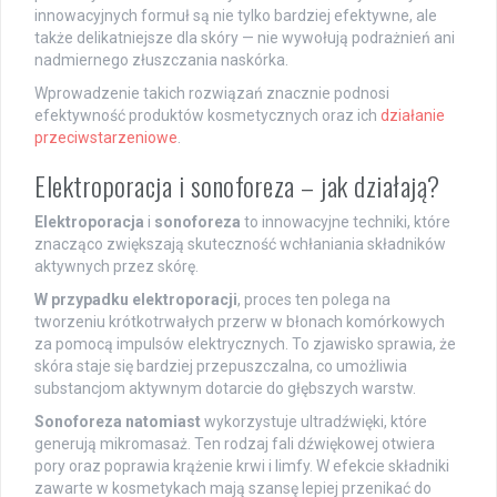
innowacyjnych formuł są nie tylko bardziej efektywne, ale
także delikatniejsze dla skóry — nie wywołują podrażnień ani
nadmiernego złuszczania naskórka.
Wprowadzenie takich rozwiązań znacznie podnosi
efektywność produktów kosmetycznych oraz ich
działanie
przeciwstarzeniowe
.
Elektroporacja i sonoforeza – jak działają?
Elektroporacja
i
sonoforeza
to innowacyjne techniki, które
znacząco zwiększają skuteczność wchłaniania składników
aktywnych przez skórę.
W przypadku elektroporacji
, proces ten polega na
tworzeniu krótkotrwałych przerw w błonach komórkowych
za pomocą impulsów elektrycznych. To zjawisko sprawia, że
skóra staje się bardziej przepuszczalna, co umożliwia
substancjom aktywnym dotarcie do głębszych warstw.
Sonoforeza natomiast
wykorzystuje ultradźwięki, które
generują mikromasaż. Ten rodzaj fali dźwiękowej otwiera
pory oraz poprawia krążenie krwi i limfy. W efekcie składniki
zawarte w kosmetykach mają szansę lepiej przenikać do