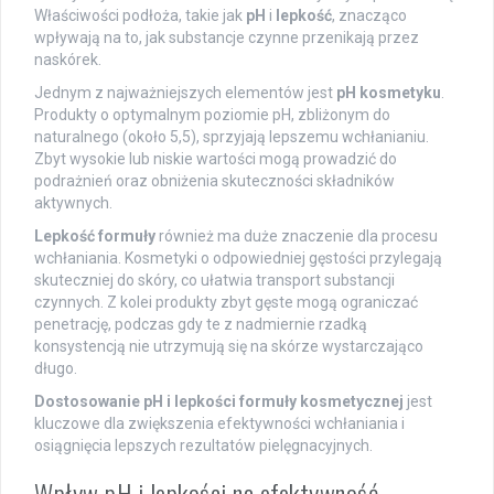
Właściwości podłoża, takie jak
pH
i
lepkość
, znacząco
wpływają na to, jak substancje czynne przenikają przez
naskórek.
Jednym z najważniejszych elementów jest
pH kosmetyku
.
Produkty o optymalnym poziomie pH, zbliżonym do
naturalnego (około 5,5), sprzyjają lepszemu wchłanianiu.
Zbyt wysokie lub niskie wartości mogą prowadzić do
podrażnień oraz obniżenia skuteczności składników
aktywnych.
Lepkość formuły
również ma duże znaczenie dla procesu
wchłaniania. Kosmetyki o odpowiedniej gęstości przylegają
skuteczniej do skóry, co ułatwia transport substancji
czynnych. Z kolei produkty zbyt gęste mogą ograniczać
penetrację, podczas gdy te z nadmiernie rzadką
konsystencją nie utrzymują się na skórze wystarczająco
długo.
Dostosowanie pH i lepkości formuły kosmetycznej
jest
kluczowe dla zwiększenia efektywności wchłaniania i
osiągnięcia lepszych rezultatów pielęgnacyjnych.
Wpływ pH i lepkości na efektywność