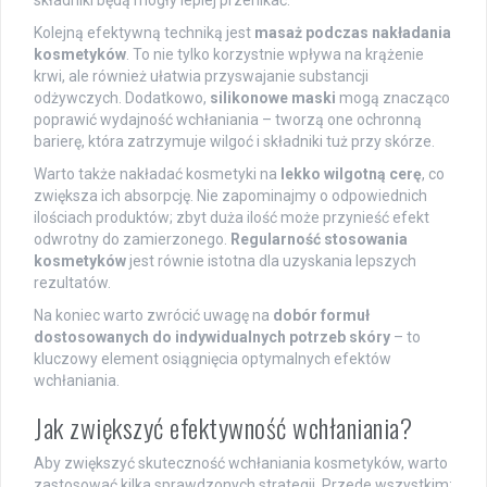
składniki będą mogły lepiej przenikać.
Kolejną efektywną techniką jest
masaż podczas nakładania
kosmetyków
. To nie tylko korzystnie wpływa na krążenie
krwi, ale również ułatwia przyswajanie substancji
odżywczych. Dodatkowo,
silikonowe maski
mogą znacząco
poprawić wydajność wchłaniania – tworzą one ochronną
barierę, która zatrzymuje wilgoć i składniki tuż przy skórze.
Warto także nakładać kosmetyki na
lekko wilgotną cerę
, co
zwiększa ich absorpcję. Nie zapominajmy o odpowiednich
ilościach produktów; zbyt duża ilość może przynieść efekt
odwrotny do zamierzonego.
Regularność stosowania
kosmetyków
jest równie istotna dla uzyskania lepszych
rezultatów.
Na koniec warto zwrócić uwagę na
dobór formuł
dostosowanych do indywidualnych potrzeb skóry
– to
kluczowy element osiągnięcia optymalnych efektów
wchłaniania.
Jak zwiększyć efektywność wchłaniania?
Aby zwiększyć skuteczność wchłaniania kosmetyków, warto
zastosować kilka sprawdzonych strategii. Przede wszystkim: