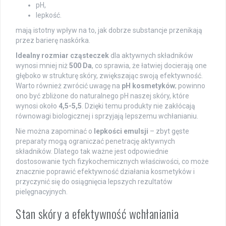
pH,
lepkość.
mają istotny wpływ na to, jak dobrze substancje przenikają
przez barierę naskórka.
Idealny rozmiar cząsteczek
dla aktywnych składników
wynosi mniej niż
500 Da
, co sprawia, że łatwiej docierają one
głęboko w strukturę skóry, zwiększając swoją efektywność.
Warto również zwrócić uwagę na
pH kosmetyków
; powinno
ono być zbliżone do naturalnego pH naszej skóry, które
wynosi około
4,5-5,5
. Dzięki temu produkty nie zakłócają
równowagi biologicznej i sprzyjają lepszemu wchłanianiu.
Nie można zapominać o
lepkości emulsji
– zbyt gęste
preparaty mogą ograniczać penetrację aktywnych
składników. Dlatego tak ważne jest odpowiednie
dostosowanie tych fizykochemicznych właściwości, co może
znacznie poprawić efektywność działania kosmetyków i
przyczynić się do osiągnięcia lepszych rezultatów
pielęgnacyjnych.
Stan skóry a efektywność wchłaniania