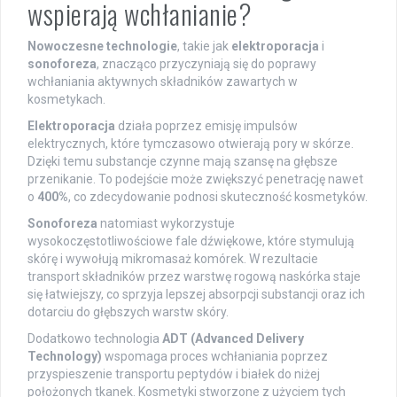
wspierają wchłanianie?
Nowoczesne technologie
, takie jak
elektroporacja
i
sonoforeza
, znacząco przyczyniają się do poprawy
wchłaniania aktywnych składników zawartych w
kosmetykach.
Elektroporacja
działa poprzez emisję impulsów
elektrycznych, które tymczasowo otwierają pory w skórze.
Dzięki temu substancje czynne mają szansę na głębsze
przenikanie. To podejście może zwiększyć penetrację nawet
o
400%
, co zdecydowanie podnosi skuteczność kosmetyków.
Sonoforeza
natomiast wykorzystuje
wysokoczęstotliwościowe fale dźwiękowe, które stymulują
skórę i wywołują mikromasaż komórek. W rezultacie
transport składników przez warstwę rogową naskórka staje
się łatwiejszy, co sprzyja lepszej absorpcji substancji oraz ich
dotarciu do głębszych warstw skóry.
Dodatkowo technologia
ADT (Advanced Delivery
Technology)
wspomaga proces wchłaniania poprzez
przyspieszenie transportu peptydów i białek do niżej
położonych tkanek. Kosmetyki stworzone z użyciem tych