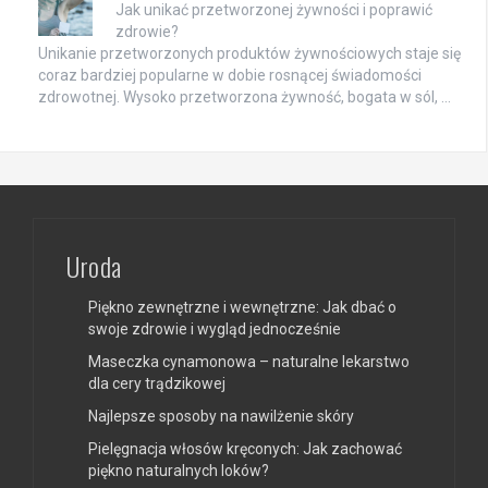
Jak unikać przetworzonej żywności i poprawić
zdrowie?
Unikanie przetworzonych produktów żywnościowych staje się
coraz bardziej popularne w dobie rosnącej świadomości
zdrowotnej. Wysoko przetworzona żywność, bogata w sól, …
Uroda
Piękno zewnętrzne i wewnętrzne: Jak dbać o
swoje zdrowie i wygląd jednocześnie
Maseczka cynamonowa – naturalne lekarstwo
dla cery trądzikowej
Najlepsze sposoby na nawilżenie skóry
Pielęgnacja włosów kręconych: Jak zachować
piękno naturalnych loków?