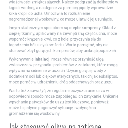
właściwości zmiękczających. Należy podgrzać ją delikatnie w
kąpieli wodnej, a następnie za pomocą pipety wprowadzić
kilka kropli do ucha. Umożliwia to rozluźnienie
nagromadzonej woskowiny, co może ułatwić jej usunięcie.
Innym skutecznym sposobem są
ciepłe kompresy
. Okład z
ciepłej tkaniny, aplikowany na zewnętrzną część ucha, może
wspomóc krążenie krwi, co z kolei przyczynia się do
łagodzenia bólu i dyskomfortu. Warto pamiętać, aby nie
stosować zbyt gorących kompresów, aby uniknąć poparzeń.
Wykonywanie
inhalacji
może również przynieść ulgę,
zwłaszcza w przypadku problemów z zatokami, które mogą
wpływać na ciśnienie w uszach. Użycie gorącej wody z
dodatkiem soli lub olejków eterycznych, takich jak eukaliptus,
może pomóc w udrożnieniu dróg oddechowych oraz uszu.
Warto też zauważyć, że regularne oczyszczanie uszu w
odpowiedni sposób może zapobiegać ich zatykanie. Unikanie
wpychania patyczków do uszu jest kluczowe, ponieważ
może to jedynie pogorszyć sytuację i wpłynąć na
gromadzenie się woskowiny.
Jak stosować oliwę na zatkane