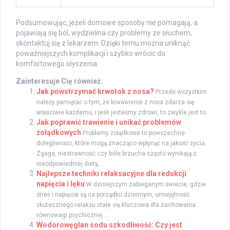
Podsumowując, jeżeli domowe sposoby nie pomagają, a
pojawiają się ból, wydzielina czy problemy ze słuchem,
skontaktuj się z lekarzem. Dzięki temu można uniknąć
poważniejszych komplikacji i szybko wrócić do
komfortowego słyszenia.
Zainteresuje Cię również:
Jak powstrzymać krwotok z nosa?
Przede wszystkim
należy pamiętać o tym, że krwawienie z nosa zdarza się
właściwie każdemu, i jeśli jesteśmy zdrowi, to zwykle jest to...
Jak poprawić trawienie i unikać problemów
żołądkowych
Problemy żołądkowe to powszechne
dolegliwości, które mogą znacząco wpłynąć na jakość życia.
Zgaga, niestrawność czy bóle brzucha często wynikają z
nieodpowiedniej diety,...
Najlepsze techniki relaksacyjne dla redukcji
napięcia i lęku
W dzisiejszym zabieganym świecie, gdzie
stres i napięcie są na porządku dziennym, umiejętność
skutecznego relaksu staje się kluczowa dla zachowania
równowagi psychicznej...
Wodorowęglan sodu szkodliwość: Czy jest