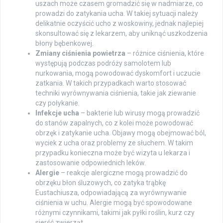
uszach może czasem gromadzić się w nadmiarze, co
prowadzi do zatykania ucha. W takiej sytuacji należy
delikatnie oczyścić ucho z woskowiny, jednak najlepiej
skonsultować się z lekarzem, aby uniknąć uszkodzenia
błony bębenkowej.
Zmiany ciśnienia powietrza
– różnice ciśnienia, które
występują podczas podróży samolotem lub
nurkowania, mogą powodować dyskomfort i uczucie
zatkania. W takich przypadkach warto stosować
techniki wyrównywania ciśnienia, takie jak ziewanie
czy połykanie.
Infekcje ucha
– bakterie lub wirusy mogą prowadzić
do stanów zapalnych, co z kolei może powodować
obrzęk i zatykanie ucha. Objawy mogą obejmować ból,
wyciek z ucha oraz problemy ze słuchem. W takim
przypadku konieczna może być wizyta u lekarza i
zastosowanie odpowiednich leków.
Alergie
– reakcje alergiczne mogą prowadzić do
obrzęku błon śluzowych, co zatyka trąbkę
Eustachiusza, odpowiadającą za wyrównywanie
ciśnienia w uchu. Alergie mogą być spowodowane
różnymi czynnikami, takimi jak pyłki roślin, kurz czy
sierść zwierząt.