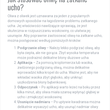
ucho?
Oliwa z oliwek jest uznawana za jeden z popularnych
domowych sposobów na łagodzenie problemu zatkanego
ucha. Jej właściwości nawilżające sprawiają, że jest
skuteczna w rozpuszczaniu woskowiny, co ułatwia jej
usunięcie. Aby poprawnie zastosować oliwę na zatkane ucho,
można postępować według poniższych kroków:
Podgrzanie oliwy
– Należy lekko podgrzać oliwę, aby
była ciepła, ale nie gorąca. Zbyt wysoka temperatura
może podrażnić delikatne błony śluzowe ucha.
Aplikacja
– Za pomocą kroplomierza lub wacika,
zwilżonego podgrzaną oliwą, można delikatnie
wprowadzić kilka kropel do ucha. Ważne jest, aby nie
wkładać wacika zbyt głęboko, aby uniknąć
uszkodzenia błony bębenkowej.
Odpoczynek
– Po aplikacji warto leżeć na boku przez
kilka minut, aby oliwa miała szansę wpłynąć głębiej w
ucho i zmiękczyć woskowinę.
Usunięcie nadmiaru
– Po upływie kwadransa można
delikatnie wysaszyć ucho, aby usunąć nadmiar oliwy