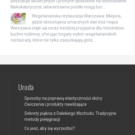
poszukuje skutecznych i prostych sposobów na odchudzanie.
Niskokaloryczne, łatwostrawne posiłki mogą być …
Wegetariańska restauracja Warszawa: Miejsca,
gdzie skosztujesz smacznych dań bez mięsa
Warszawa staje się coraz bardziej przyjazna dla miłośników
kuchni roślinnej, oferując bogaty wybór wegetariańskich
restauracji, które nie tylko zaspokajają głód, …
Uroda
Sposoby na poprawę elastyczności skóry:
Ćwiczenia i produkty nawilżające
Sekrety piękna z Dalekiego Wschodu: Tradycyjne
metody pielęgnacji
Co jeść, aby się wyrzeźbić?