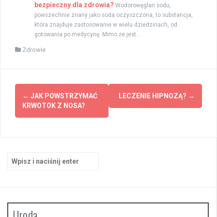
bezpieczny dla zdrowia?
Wodorowęglan sodu,
powszechnie znany jako soda oczyszczona, to substancja,
która znajduje zastosowanie w wielu dziedzinach, od
gotowania po medycynę. Mimo że jest...
Zdrowie
Zobacz
←
JAK POWSTRZYMAĆ
LECZENIE HIPNOZĄ?
→
wpisy
KRWOTOK Z NOSA?
Szukaj:
Uroda