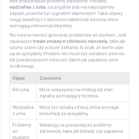
inne poważniejsze problemy zdrowotne. Ponadto,
wydzielina z ucha
, szczególnie jeśli ma nieprzyjemny
zapach, powinna być sygnałem alarmowym. Takie objawy
mogą świadczyć o obecności bakterii lub wirusów, które
wymagają interwencji lekarskiej.
Nie można również ignorować problemów ze słuchem. Jeśli
zauważysz
trwałe zmiany w zdolności słyszenia
, takie jak
szumy uszne czy uczucie zatkania, to znak, że warto udać
się do specjalisty. Problem ten może być wynikiem zatorów
lub poważniejszych schorzeń, takich jak zapalenie ucha
środkowego.
Objaw
Znaczenie
Ból ucha
Może wskazywać na infekcję lub stan
zapalny wymagający leczenia.
Wydzielina
Może być oznaką infekcji, która wymaga
z ucha
konsultacji ze specjalistą.
Problemy
Wskazują na poważniejsze problemy
ze
zdrowotne, takie jak blokady czy zapalenia.
słuchem