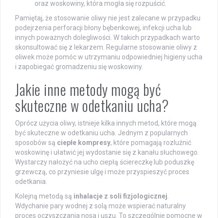
oraz woskowiny, która mogła się rozpuścić.
Pamiętaj, że stosowanie oliwy nie jest zalecane w przypadku
podejrzenia perforacji błony bębenkowej, infekcji ucha lub
innych poważnych dolegliwości. W takich przypadkach warto
skonsultować się z lekarzem. Regularne stosowanie oliwy z
oliwek może pomóc w utrzymaniu odpowiedniej higieny ucha
i zapobiegać gromadzeniu się woskowiny.
Jakie inne metody mogą być
skuteczne w odetkaniu ucha?
Oprócz użycia oliwy, istnieje kilka innych metod, które mogą
być skuteczne w odetkaniu ucha. Jednym z popularnych
sposobów są
ciepłe kompresy
, które pomagają rozluźnić
woskowinę i ułatwić jej wydostanie się z kanału słuchowego.
Wystarczy nałożyć na ucho ciepłą ściereczkę lub poduszkę
grzewczą, co przyniesie ulgę i może przyspieszyć proces
odetkania.
Kolejną metodą są
inhalacje z soli fizjologicznej
.
Wdychanie pary wodnej z solą może wspierać naturalny
proces oczyszczania nosa i uszu. To szczególnie pomocne w