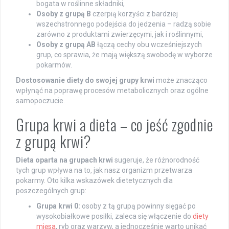
bogata w roślinne składniki,
Osoby z grupą B
czerpią korzyści z bardziej
wszechstronnego podejścia do jedzenia – radzą sobie
zarówno z produktami zwierzęcymi, jak i roślinnymi,
Osoby z grupą AB
łączą cechy obu wcześniejszych
grup, co sprawia, że mają większą swobodę w wyborze
pokarmów.
Dostosowanie diety do swojej grupy krwi
może znacząco
wpłynąć na poprawę procesów metabolicznych oraz ogólne
samopoczucie.
Grupa krwi a dieta – co jeść zgodnie
z grupą krwi?
Dieta oparta na grupach krwi
sugeruje, że różnorodność
tych grup wpływa na to, jak nasz organizm przetwarza
pokarmy. Oto kilka wskazówek dietetycznych dla
poszczególnych grup:
Grupa krwi 0:
osoby z tą grupą powinny sięgać po
wysokobiałkowe posiłki, zaleca się włączenie do
diety
mięsa
, ryb oraz warzyw, a jednocześnie warto unikać