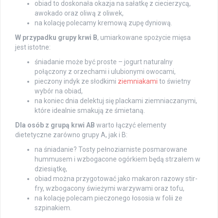
obiad to doskonała okazja na sałatkę z ciecierzycą,
awokado oraz oliwą z oliwek,
na kolację polecamy kremową zupę dyniową.
W przypadku grupy krwi B
, umiarkowane spożycie mięsa
jest istotne:
śniadanie może być proste – jogurt naturalny
połączony z orzechami i ulubionymi owocami,
pieczony indyk ze słodkimi
ziemniakami
to świetny
wybór na obiad,
na koniec dnia delektuj się plackami ziemniaczanymi,
które idealnie smakują ze śmietaną.
Dla osób z grupą krwi AB
warto łączyć elementy
dietetyczne zarówno grupy A, jak i B:
na śniadanie? Tosty pełnoziarniste posmarowane
hummusem i wzbogacone ogórkiem będą strzałem w
dziesiątkę,
obiad można przygotować jako makaron razowy stir-
fry, wzbogacony świeżymi warzywami oraz tofu,
na kolację polecam pieczonego łososia w folii ze
szpinakiem.