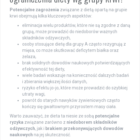
Potencjalne zagrożenia
związane z dietą opartą na grupie
krwi obejmują kilka kluczowych aspektów:
eliminacja wielu produktów, które nie są zgodne z daną
grupą, może prowadzić do niedoborów ważnych
składników odżywczych,
osoby stosujące dietę dla grupy A często rezygnują z
mięsa, co może skutkować deficytem białka oraz
żelaza,
brak solidnych dowodów naukowych potwierdzających
efektywność tej diety,
wiele badań wskazuje na konieczność dalszych badań
i zbierania większej ilości danych,
ryzyko efektu jo-jo, które może prowadzić do szybkiej
utraty wagi,
powrót do starych nawyków żywieniowych często
kończy się gwałtownym przyrostem masy ciała.
Warto zauważyć, że dieta ta niesie ze sobą
potencjalne
ryzyka
związane zarówno z
niedoborem składników
odżywczych
, jak i
brakiem przekonywujących dowodów
naukowych
na jej skuteczność.