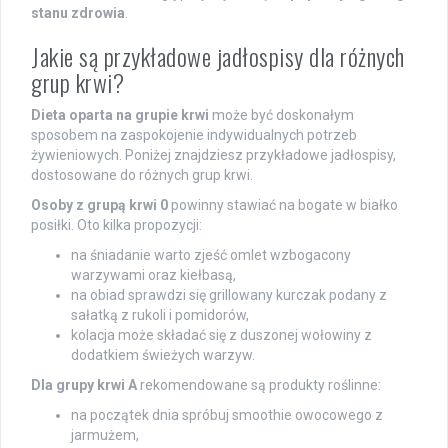
stanu zdrowia
.
Jakie są przykładowe jadłospisy dla różnych
grup krwi?
Dieta oparta na grupie krwi
może być doskonałym
sposobem na zaspokojenie indywidualnych potrzeb
żywieniowych. Poniżej znajdziesz przykładowe jadłospisy,
dostosowane do różnych grup krwi.
Osoby z grupą krwi 0
powinny stawiać na bogate w białko
posiłki. Oto kilka propozycji:
na śniadanie warto zjeść omlet wzbogacony
warzywami oraz kiełbasą,
na obiad sprawdzi się grillowany kurczak podany z
sałatką z rukoli i pomidorów,
kolacja może składać się z duszonej wołowiny z
dodatkiem świeżych warzyw.
Dla grupy krwi A
rekomendowane są produkty roślinne:
na początek dnia spróbuj smoothie owocowego z
jarmużem,