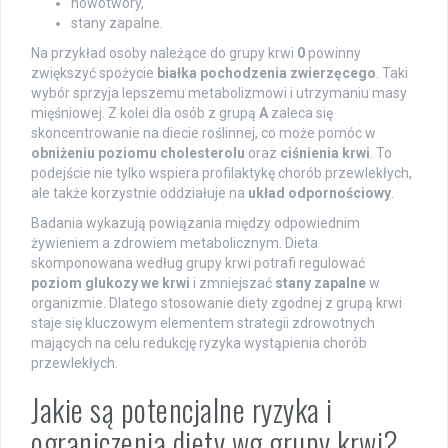
nowotwory,
stany zapalne.
Na przykład osoby należące do grupy krwi
0
powinny
zwiększyć spożycie
białka pochodzenia zwierzęcego
. Taki
wybór sprzyja lepszemu metabolizmowi i utrzymaniu masy
mięśniowej. Z kolei dla osób z grupą
A
zaleca się
skoncentrowanie na diecie roślinnej, co może pomóc w
obniżeniu poziomu cholesterolu
oraz
ciśnienia krwi
. To
podejście nie tylko wspiera profilaktykę chorób przewlekłych,
ale także korzystnie oddziałuje na
układ odpornościowy
.
Badania wykazują powiązania między odpowiednim
żywieniem a zdrowiem metabolicznym. Dieta
skomponowana według grupy krwi potrafi regulować
poziom glukozy we krwi
i zmniejszać
stany zapalne
w
organizmie. Dlatego stosowanie diety zgodnej z grupą krwi
staje się kluczowym elementem strategii zdrowotnych
mających na celu redukcję ryzyka wystąpienia chorób
przewlekłych.
Jakie są potencjalne ryzyka i
ograniczenia diety wg grupy krwi?