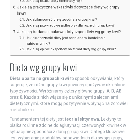
Jakie są skutki diety eliminacyjnej?
Jakie są praktyczne wskazówki dotyczące diety wg grupy
krwi?
Jak zbilansować dietę zgodną z grupą krwi?
Jakie są przykładowe jadłospisy dla różnych grup krwi?
Jakie są badania naukowe dotyczące diety wg grupy krwi?
Jak skuteczność diety jest oceniana w kontekście
nutrigenomiki?
Jakie są opinie ekspertów na temat diety wg grupy krwi?
Dieta wg grupy krwi
Dieta oparta na grupach krwi
to sposób odżywiania, który
sugeruje, że różne grupy krwi powinny spożywać określone
typy żywności. Wyróżniamy cztery główne grupy:
A
,
B
,
AB
oraz
0
. Każda z nich wiąże się z unikalnymi zaleceniami
dietetycznymi, które mogą pozytywnie wpłynąć na zdrowie i
metabolizm.
Fundamentem tej diety jest
teoria lektynowa
. Lektyny to
białka roślinne zdolne do aglutynacji czerwonych krwinek w
sytuacji niezgodności z daną grupą krwi. Dlatego kluczowe
jest wybieranie produktów odpowiednich dla swojej grupy,