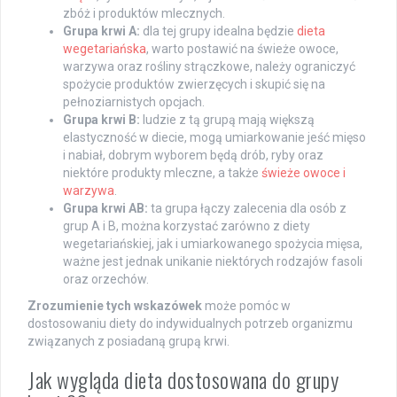
zbóż i produktów mlecznych.
Grupa krwi A:
dla tej grupy idealna będzie
dieta
wegetariańska
, warto postawić na świeże owoce,
warzywa oraz rośliny strączkowe, należy ograniczyć
spożycie produktów zwierzęcych i skupić się na
pełnoziarnistych opcjach.
Grupa krwi B:
ludzie z tą grupą mają większą
elastyczność w diecie, mogą umiarkowanie jeść mięso
i nabiał, dobrym wyborem będą drób, ryby oraz
niektóre produkty mleczne, a także
świeże owoce i
warzywa
.
Grupa krwi AB:
ta grupa łączy zalecenia dla osób z
grup A i B, można korzystać zarówno z diety
wegetariańskiej, jak i umiarkowanego spożycia mięsa,
ważne jest jednak unikanie niektórych rodzajów fasoli
oraz orzechów.
Zrozumienie tych wskazówek
może pomóc w
dostosowaniu diety do indywidualnych potrzeb organizmu
związanych z posiadaną grupą krwi.
Jak wygląda dieta dostosowana do grupy