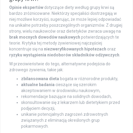
Opinie ekspertów
dotyczące diety według grupy krwi są
bardzo zróżnicowane. Niektórzy specjaliści dostrzegają w
niej możliwe korzyści, sugerując, że może lepiej odpowiadać
na unikalne potrzeby poszczególnych organizmów. Z drugiej
strony, wielu naukowców oraz dietetyków zwraca uwagę na
brak mocnych dowodów naukowych
potwierdzających te
teorie. Krytyka tej metody żywieniowej najczęściej
koncentruje się na
niezweryfikowanych hipotezach
oraz
ryzyku wystąpienia niedoborów składników odżywczych
.
W przeciwieństwie do tego, alternatywne podejścia do
zdrowego żywienia, takie jak:
zbilansowana dieta
bogata w różnorodne produkty,
aktualne badania
cieszące się szerokim
akceptowaniem w środowisku naukowym,
rekomendacje bazujące na solidnych dowodach,
skonsultowanie się z lekarzem lub dietetykiem przed
podjęciem decyzji,
unikanie potencjalnych zagrożeń zdrowotnych
związanych z eliminacją określonych grup
pokarmowych.