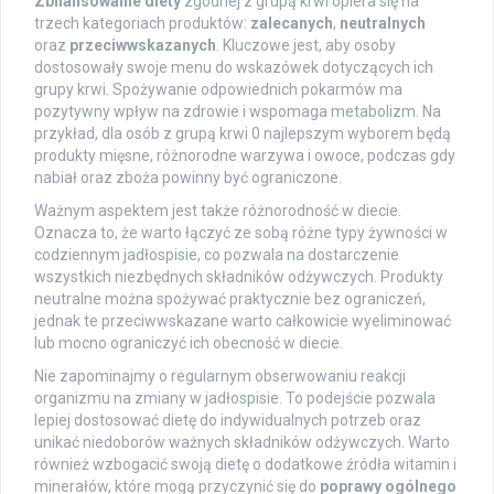
Zbilansowanie diety
zgodnej z grupą krwi opiera się na
trzech kategoriach produktów:
zalecanych
,
neutralnych
oraz
przeciwwskazanych
. Kluczowe jest, aby osoby
dostosowały swoje menu do wskazówek dotyczących ich
grupy krwi. Spożywanie odpowiednich pokarmów ma
pozytywny wpływ na zdrowie i wspomaga metabolizm. Na
przykład, dla osób z grupą krwi 0 najlepszym wyborem będą
produkty mięsne, różnorodne warzywa i owoce, podczas gdy
nabiał oraz zboża powinny być ograniczone.
Ważnym aspektem jest także różnorodność w diecie.
Oznacza to, że warto łączyć ze sobą różne typy żywności w
codziennym jadłospisie, co pozwala na dostarczenie
wszystkich niezbędnych składników odżywczych. Produkty
neutralne można spożywać praktycznie bez ograniczeń,
jednak te przeciwwskazane warto całkowicie wyeliminować
lub mocno ograniczyć ich obecność w diecie.
Nie zapominajmy o regularnym obserwowaniu reakcji
organizmu na zmiany w jadłospisie. To podejście pozwala
lepiej dostosować dietę do indywidualnych potrzeb oraz
unikać niedoborów ważnych składników odżywczych. Warto
również wzbogacić swoją dietę o dodatkowe źródła witamin i
minerałów, które mogą przyczynić się do
poprawy ogólnego