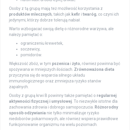
Osoby z tą grupą mają też możliwość korzystania z
produktów mlecznych
, takich jak
kefir
i
twaróg
, co czyni ich
jedynymi, którzy dobrze tolerują nabiał.
Warto wzbogacać swoją dietę o różnorodne warzywa, ale
należy pamiętać o:
ograniczeniu krewetek,
soczewicy,
pomidorów.
Większość zbóż, w tym
pszenica
i
żyto
, również powinna być
spożywana w mniejszych ilościach.
Zrównoważona dieta
przyczynia się do wsparcia silnego układu
immunologicznego oraz zmniejsza ryzyko stanów
zapalnych.
Osoby z grupą krwi B powinny także pamiętać o
regularnej
aktywności fizycznej i umysłowej
. To niezwykle istotne dla
zachowania zdrowia i dobrego samopoczucia.
Różnorodny
sposób odżywiania
nie tylko minimalizuje ryzyko
niedoborów pokarmowych, ale również wspiera prawidłowe
funkcjonowanie organizmu na wielu poziomach.