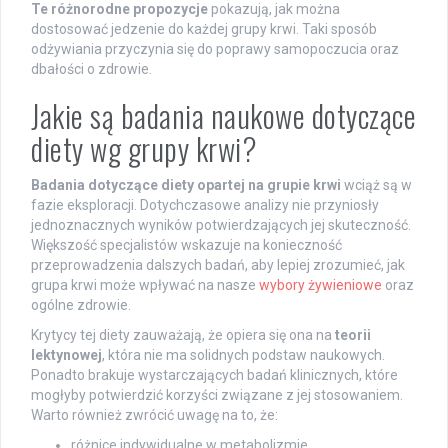
Te różnorodne propozycje
pokazują, jak można
dostosować jedzenie do każdej grupy krwi. Taki sposób
odżywiania przyczynia się do poprawy samopoczucia oraz
dbałości o zdrowie.
Jakie są badania naukowe dotyczące
diety wg grupy krwi?
Badania dotyczące diety opartej na grupie krwi
wciąż są w
fazie eksploracji. Dotychczasowe analizy nie przyniosły
jednoznacznych wyników potwierdzających jej skuteczność.
Większość specjalistów wskazuje na konieczność
przeprowadzenia dalszych badań, aby lepiej zrozumieć, jak
grupa krwi może wpływać na nasze
wybory żywieniowe
oraz
ogólne zdrowie.
Krytycy tej diety zauważają, że opiera się ona na
teorii
lektynowej
, która nie ma solidnych podstaw naukowych.
Ponadto brakuje wystarczających badań klinicznych, które
mogłyby potwierdzić korzyści związane z jej stosowaniem.
Warto również zwrócić uwagę na to, że:
różnice indywidualne w metabolizmie,