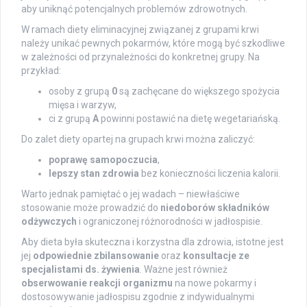
aby uniknąć potencjalnych problemów zdrowotnych.
W ramach diety eliminacyjnej związanej z grupami krwi
należy unikać pewnych pokarmów, które mogą być szkodliwe
w zależności od przynależności do konkretnej grupy. Na
przykład:
osoby z grupą
0
są zachęcane do większego spożycia
mięsa i warzyw,
ci z grupą
A
powinni postawić na dietę wegetariańską.
Do zalet diety opartej na grupach krwi można zaliczyć:
poprawę samopoczucia
,
lepszy stan zdrowia
bez konieczności liczenia kalorii.
Warto jednak pamiętać o jej wadach – niewłaściwe
stosowanie może prowadzić do
niedoborów składników
odżywczych
i ograniczonej różnorodności w jadłospisie.
Aby dieta była skuteczna i korzystna dla zdrowia, istotne jest
jej
odpowiednie zbilansowanie
oraz
konsultacje ze
specjalistami ds. żywienia
. Ważne jest również
obserwowanie reakcji organizmu
na nowe pokarmy i
dostosowywanie jadłospisu zgodnie z indywidualnymi