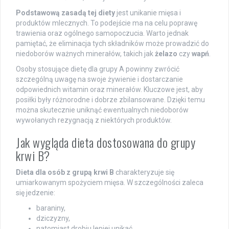
Podstawową zasadą tej diety
jest unikanie mięsa i
produktów mlecznych. To podejście ma na celu poprawę
trawienia oraz ogólnego samopoczucia. Warto jednak
pamiętać, że eliminacja tych składników może prowadzić do
niedoborów ważnych minerałów, takich jak
żelazo
czy
wapń
.
Osoby stosujące dietę dla grupy A powinny zwrócić
szczególną uwagę na swoje żywienie i dostarczanie
odpowiednich witamin oraz minerałów. Kluczowe jest, aby
posiłki były różnorodne i dobrze zbilansowane. Dzięki temu
można skutecznie uniknąć ewentualnych niedoborów
wywołanych rezygnacją z niektórych produktów.
Jak wygląda dieta dostosowana do grupy
krwi B?
Dieta dla osób z grupą krwi B
charakteryzuje się
umiarkowanym spożyciem mięsa. W szczególności zaleca
się jedzenie:
baraniny,
dziczyzny,
natomiast drobiu lepiej unikać.