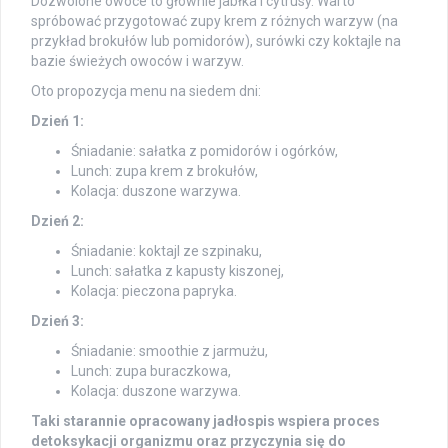
Dozwolone owoce to głównie jabłka i cytrusy. Warto
spróbować przygotować zupy krem z różnych warzyw (na
przykład brokułów lub pomidorów), surówki czy koktajle na
bazie świeżych owoców i warzyw.
Oto propozycja menu na siedem dni:
Dzień 1:
Śniadanie: sałatka z pomidorów i ogórków,
Lunch: zupa krem z brokułów,
Kolacja: duszone warzywa.
Dzień 2:
Śniadanie: koktajl ze szpinaku,
Lunch: sałatka z kapusty kiszonej,
Kolacja: pieczona papryka.
Dzień 3:
Śniadanie: smoothie z jarmużu,
Lunch: zupa buraczkowa,
Kolacja: duszone warzywa.
Taki starannie opracowany jadłospis wspiera proces
detoksykacji organizmu oraz przyczynia się do