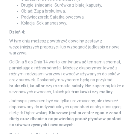
Drugie śniadanie: Surówka z białej kapusty,
Obiad: Zupa brokułowa,
Podwieczorek: Sałatka owocowa,
Kolacja: Sok ananasowy.
Dzień 4:
W tym dniu możesz powtórzyć dowolny zestaw z
wcześniejszych propozycji lub wzbogacić jadłospis o nowe
warzywa.
Od Dnia 5 do Dnia 14 warto kontynuować ten sam schemat,
pamiętając o różnorodności. Możesz eksperymentować z
różnymi rodzajami warzyw i owoców używanych do soków
oraz surówek. Doskonałym wyborem będą na przykład
brukselki
,
kalafior
czy rozmaite
sałaty
. Nie zapomnij także o
sezonowych owocach, takich jak
truskawki
czy
maliny
.
Jadłospis powinien być nie tylko urozmaicony, ale również
dopasowany do indywidualnych upodobań osoby stosującej
dietę dr Dąbrowskiej.
Kluczowe jest przestrzeganie zasad
diety oraz dbanie o odpowiednią podaż płynów w postaci
soków warzywnych i owocowych.