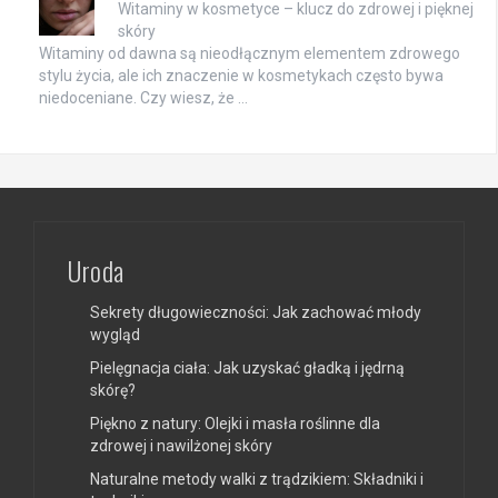
Witaminy w kosmetyce – klucz do zdrowej i pięknej
skóry
Witaminy od dawna są nieodłącznym elementem zdrowego
stylu życia, ale ich znaczenie w kosmetykach często bywa
niedoceniane. Czy wiesz, że …
Uroda
Sekrety długowieczności: Jak zachować młody
wygląd
Pielęgnacja ciała: Jak uzyskać gładką i jędrną
skórę?
Piękno z natury: Olejki i masła roślinne dla
zdrowej i nawilżonej skóry
Naturalne metody walki z trądzikiem: Składniki i