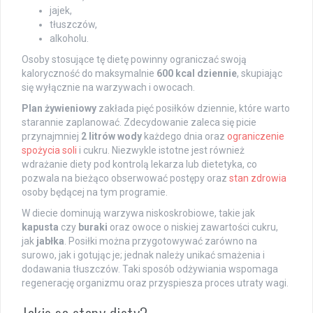
jajek,
tłuszczów,
alkoholu.
Osoby stosujące tę dietę powinny ograniczać swoją
kaloryczność do maksymalnie
600 kcal dziennie
, skupiając
się wyłącznie na warzywach i owocach.
Plan żywieniowy
zakłada pięć posiłków dziennie, które warto
starannie zaplanować. Zdecydowanie zaleca się picie
przynajmniej
2 litrów wody
każdego dnia oraz
ograniczenie
spożycia soli
i cukru. Niezwykle istotne jest również
wdrażanie diety pod kontrolą lekarza lub dietetyka, co
pozwala na bieżąco obserwować postępy oraz
stan zdrowia
osoby będącej na tym programie.
W diecie dominują warzywa niskoskrobiowe, takie jak
kapusta
czy
buraki
oraz owoce o niskiej zawartości cukru,
jak
jabłka
. Posiłki można przygotowywać zarówno na
surowo, jak i gotując je; jednak należy unikać smażenia i
dodawania tłuszczów. Taki sposób odżywiania wspomaga
regenerację organizmu oraz przyspiesza proces utraty wagi.