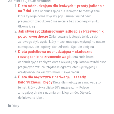
Zainteresuje Cię również:
Dieta odchudzająca dla leniwych – prosty jadłospis
na 7 dni
Dieta odchudzająca dla leniwych to rozwiązanie,
które zyskuje coraz większą popularność wśród osób
pragnących zredukować masę ciała bez zbędnego wysiłku.
Główną ideą...
Jak stworzyć zbilansowany jadłospis? Przewodnik
po zdrowej diecie
Zbilansowany jadłospis to klucz do
zdrowego stylu życia, który może znacząco wpłynąć na nasze
samopoczucie i ogólny stan zdrowia. Oparcie diety na...
Dieta pudełkowa odchudzająca – skuteczne
rozwiązanie na zrzucenie wagi
Dieta pudełkowa
odchudzająca zdobywa coraz większą popularność wśród osób
pragnących zrzucić zbędne kilogramy, oferując wygodę i
efektywność na każdym kroku. Dzięki pięciu...
Dieta dla mężczyzn z nadwagą – zasady,
kaloryczność i błędy
Dieta dla mężczyzn z nadwagą to
temat, który dotyka blisko 60% mężczyzn w Polsce,
zmagających się z nadmiarem kilogramów. Otyłość,
definiowana jako...
Diety