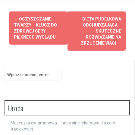
Zobacz
←
OCZYSZCZANIE
DIETA PUDEŁKOWA
wpisy
TWARZY – KLUCZ DO
ODCHUDZAJĄCA –
ZDROWEJ CERY I
SKUTECZNE
PIĘKNEGO WYGLĄDU
ROZWIĄZANIE NA
ZRZUCENIE WAGI
→
Szukaj:
Uroda
Maseczka cynamonowa – naturalne lekarstwo dla cery
trądzikowej