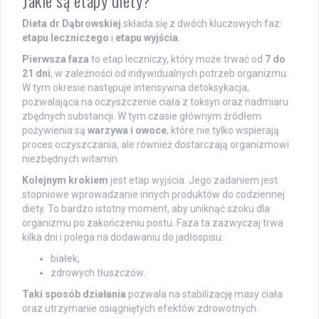
Jakie są etapy diety?
Dieta dr Dąbrowskiej
składa się z dwóch kluczowych faz:
etapu leczniczego
i
etapu wyjścia
.
Pierwsza faza
to etap leczniczy, który może trwać od
7 do
21 dni
, w zależności od indywidualnych potrzeb organizmu.
W tym okresie następuje intensywna detoksykacja,
pozwalająca na oczyszczenie ciała z toksyn oraz nadmiaru
zbędnych substancji. W tym czasie głównym źródłem
pożywienia są
warzywa i owoce
, które nie tylko wspierają
proces oczyszczania, ale również dostarczają organizmowi
niezbędnych witamin.
Kolejnym krokiem
jest etap wyjścia. Jego zadaniem jest
stopniowe wprowadzanie innych produktów do codziennej
diety. To bardzo istotny moment, aby uniknąć szoku dla
organizmu po zakończeniu postu. Faza ta zazwyczaj trwa
kilka dni i polega na dodawaniu do jadłospisu:
białek,
zdrowych tłuszczów.
Taki sposób działania
pozwala na stabilizację masy ciała
oraz utrzymanie osiągniętych efektów zdrowotnych.