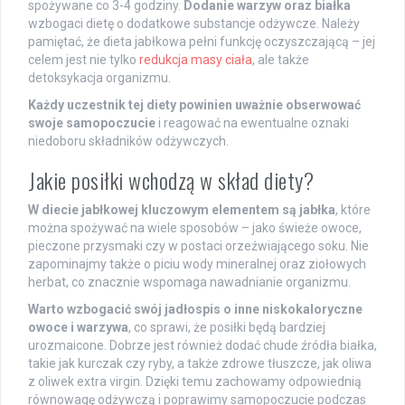
spożywane co 3-4 godziny.
Dodanie warzyw oraz białka
wzbogaci dietę o dodatkowe substancje odżywcze. Należy
pamiętać, że dieta jabłkowa pełni funkcję oczyszczającą – jej
celem jest nie tylko
redukcja masy ciała
, ale także
detoksykacja organizmu.
Każdy uczestnik tej diety powinien uważnie obserwować
swoje samopoczucie
i reagować na ewentualne oznaki
niedoboru składników odżywczych.
Jakie posiłki wchodzą w skład diety?
W diecie jabłkowej kluczowym elementem są jabłka
, które
można spożywać na wiele sposobów – jako świeże owoce,
pieczone przysmaki czy w postaci orzeźwiającego soku. Nie
zapominajmy także o piciu wody mineralnej oraz ziołowych
herbat, co znacznie wspomaga nawadnianie organizmu.
Warto wzbogacić swój jadłospis o inne niskokaloryczne
owoce i warzywa
, co sprawi, że posiłki będą bardziej
urozmaicone. Dobrze jest również dodać chude źródła białka,
takie jak kurczak czy ryby, a także zdrowe tłuszcze, jak oliwa
z oliwek extra virgin. Dzięki temu zachowamy odpowiednią
równowagę odżywczą i poprawimy samopoczucie podczas