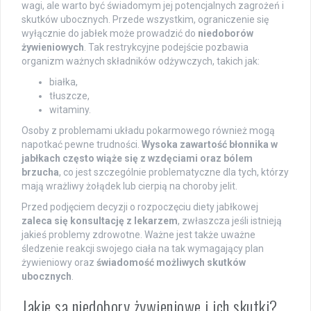
wagi, ale warto być świadomym jej potencjalnych zagrożeń i
skutków ubocznych. Przede wszystkim, ograniczenie się
wyłącznie do jabłek może prowadzić do
niedoborów
żywieniowych
. Tak restrykcyjne podejście pozbawia
organizm ważnych składników odżywczych, takich jak:
białka,
tłuszcze,
witaminy.
Osoby z problemami układu pokarmowego również mogą
napotkać pewne trudności.
Wysoka zawartość błonnika w
jabłkach często wiąże się z wzdęciami oraz bólem
brzucha
, co jest szczególnie problematyczne dla tych, którzy
mają wrażliwy żołądek lub cierpią na choroby jelit.
Przed podjęciem decyzji o rozpoczęciu diety jabłkowej
zaleca się konsultację z lekarzem
, zwłaszcza jeśli istnieją
jakieś problemy zdrowotne. Ważne jest także uważne
śledzenie reakcji swojego ciała na tak wymagający plan
żywieniowy oraz
świadomość możliwych skutków
ubocznych
.
Jakie są niedobory żywieniowe i ich skutki?