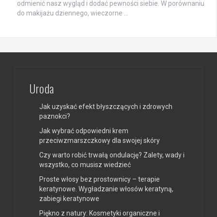
odmienić nasz wygląd i dodać pewności siebie. W porównaniu
do makijażu dziennego, wieczorne …
Uroda
Jak uzyskać efekt błyszczących i zdrowych
paznokci?
Jak wybrać odpowiedni krem
przeciwzmarszczkowy dla swojej skóry
Czy warto robić trwałą ondulację? Zalety, wady i
wszystko, co musisz wiedzieć
Proste włosy bez prostownicy – terapie
keratynowe. Wygładzanie włosów keratyną,
zabiegi keratynowe
Piękno z natury: Kosmetyki organiczne i