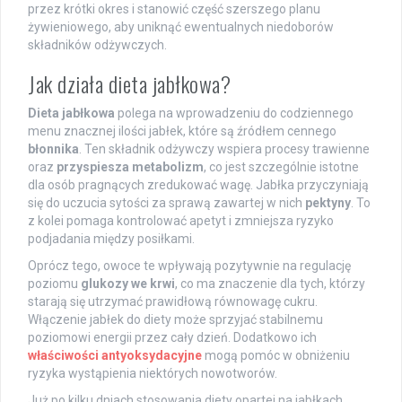
przez krótki okres i stanowić część szerszego planu
żywieniowego, aby uniknąć ewentualnych niedoborów
składników odżywczych.
Jak działa dieta jabłkowa?
Dieta jabłkowa
polega na wprowadzeniu do codziennego
menu znacznej ilości jabłek, które są źródłem cennego
błonnika
. Ten składnik odżywczy wspiera procesy trawienne
oraz
przyspiesza metabolizm
, co jest szczególnie istotne
dla osób pragnących zredukować wagę. Jabłka przyczyniają
się do uczucia sytości za sprawą zawartej w nich
pektyny
. To
z kolei pomaga kontrolować apetyt i zmniejsza ryzyko
podjadania między posiłkami.
Oprócz tego, owoce te wpływają pozytywnie na regulację
poziomu
glukozy we krwi
, co ma znaczenie dla tych, którzy
starają się utrzymać prawidłową równowagę cukru.
Włączenie jabłek do diety może sprzyjać stabilnemu
poziomowi energii przez cały dzień. Dodatkowo ich
właściwości antyoksydacyjne
mogą pomóc w obniżeniu
ryzyka wystąpienia niektórych nowotworów.
Już po kilku dniach stosowania diety opartej na jabłkach