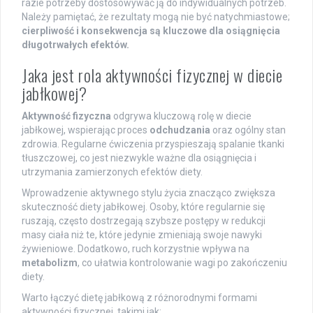
razie potrzeby dostosowywać ją do indywidualnych potrzeb.
Należy pamiętać, że rezultaty mogą nie być natychmiastowe;
cierpliwość i konsekwencja są kluczowe dla osiągnięcia
długotrwałych efektów.
Jaka jest rola aktywności fizycznej w diecie
jabłkowej?
Aktywność fizyczna
odgrywa kluczową rolę w diecie
jabłkowej, wspierając proces
odchudzania
oraz ogólny stan
zdrowia. Regularne ćwiczenia przyspieszają spalanie tkanki
tłuszczowej, co jest niezwykle ważne dla osiągnięcia i
utrzymania zamierzonych efektów diety.
Wprowadzenie aktywnego stylu życia znacząco zwiększa
skuteczność diety jabłkowej. Osoby, które regularnie się
ruszają, często dostrzegają szybsze postępy w redukcji
masy ciała niż te, które jedynie zmieniają swoje nawyki
żywieniowe. Dodatkowo, ruch korzystnie wpływa na
metabolizm
, co ułatwia kontrolowanie wagi po zakończeniu
diety.
Warto łączyć dietę jabłkową z różnorodnymi formami
aktywności fizycznej, takimi jak: