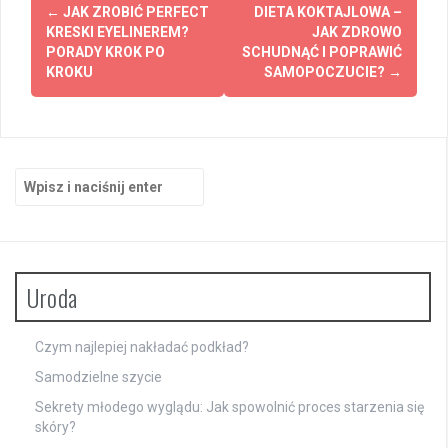
Zobacz
←
JAK ZROBIĆ PERFECT
DIETA KOKTAJLOWA –
wpisy
KRESKI EYELINEREM?
JAK ZDROWO
PORADY KROK PO
SCHUDNĄĆ I POPRAWIĆ
KROKU
SAMOPOCZUCIE?
→
Szukaj:
Uroda
Czym najlepiej nakładać podkład?
Samodzielne szycie
Sekrety młodego wyglądu: Jak spowolnić proces starzenia się
skóry?