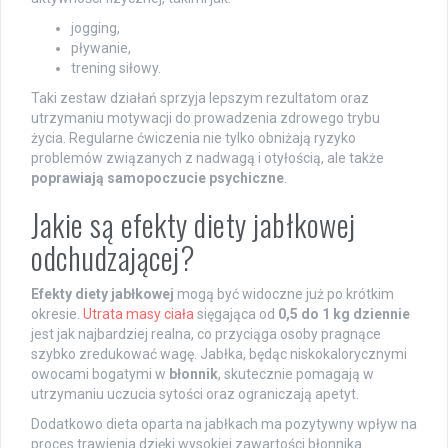
jogging,
pływanie,
trening siłowy.
Taki zestaw działań sprzyja lepszym rezultatom oraz
utrzymaniu motywacji do prowadzenia zdrowego trybu
życia. Regularne ćwiczenia nie tylko obniżają ryzyko
problemów związanych z nadwagą i otyłością, ale także
poprawiają samopoczucie psychiczne
.
Jakie są efekty diety jabłkowej
odchudzającej?
Efekty diety jabłkowej
mogą być widoczne już po krótkim
okresie.
Utrata masy ciała
sięgająca od
0,5 do 1 kg dziennie
jest jak najbardziej realna, co przyciąga osoby pragnące
szybko zredukować wagę. Jabłka, będąc niskokalorycznymi
owocami bogatymi w
błonnik
, skutecznie pomagają w
utrzymaniu uczucia sytości oraz ograniczają apetyt.
Dodatkowo dieta oparta na jabłkach ma pozytywny wpływ na
proces trawienia dzięki wysokiej zawartości błonnika.