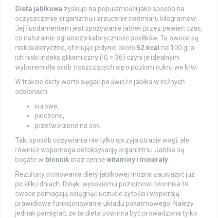
Dieta jabłkowa
zyskuje na popularności jako sposób na
oczyszczenie organizmu i zrzucenie nadmiaru kilogramów.
Jej fundamentem jest spożywanie jabłek przez pewien czas,
co naturalnie ogranicza kaloryczność posiłków. Te owoce są
niskokaloryczne, oferując jedynie około
52 kcal
na 100 g, a
ich niski indeks glikemiczny (IG = 36) czyni je idealnym
wyborem dla osób troszczących się o poziom cukru we krwi.
W trakcie diety warto sięgać po świeże jabłka w różnych
odsłonach:
surowe,
pieczone,
przetworzone na sok.
Taki sposób odżywiania nie tylko sprzyja utracie wagi, ale
również wspomaga detoksykację organizmu. Jabłka są
bogate w
błonnik
oraz cenne
witaminy
i
minerały
.
Rezultaty stosowania diety jabłkowej można zauważyć już
po kilku dniach. Dzięki wysokiemu poziomowi błonnika te
owoce pomagają osiągnąć uczucie sytości i wspierają
prawidłowe funkcjonowanie układu pokarmowego. Należy
jednak pamiętać, że ta dieta powinna być prowadzona tylko