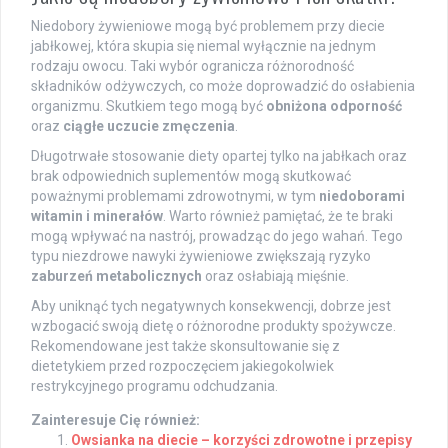
Niedobory żywieniowe mogą być problemem przy diecie
jabłkowej, która skupia się niemal wyłącznie na jednym
rodzaju owocu. Taki wybór ogranicza różnorodność
składników odżywczych, co może doprowadzić do osłabienia
organizmu. Skutkiem tego mogą być
obniżona odporność
oraz
ciągłe uczucie zmęczenia
.
Długotrwałe stosowanie diety opartej tylko na jabłkach oraz
brak odpowiednich suplementów mogą skutkować
poważnymi problemami zdrowotnymi, w tym
niedoborami
witamin i minerałów
. Warto również pamiętać, że te braki
mogą wpływać na nastrój, prowadząc do jego wahań. Tego
typu niezdrowe nawyki żywieniowe zwiększają ryzyko
zaburzeń metabolicznych
oraz osłabiają mięśnie.
Aby uniknąć tych negatywnych konsekwencji, dobrze jest
wzbogacić swoją dietę o różnorodne produkty spożywcze.
Rekomendowane jest także skonsultowanie się z
dietetykiem przed rozpoczęciem jakiegokolwiek
restrykcyjnego programu odchudzania.
Zainteresuje Cię również:
Owsianka na diecie – korzyści zdrowotne i przepisy