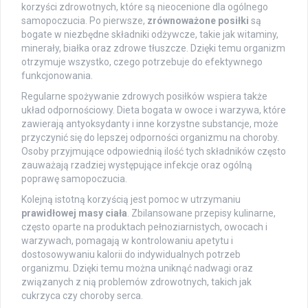
korzyści zdrowotnych, które są nieocenione dla ogólnego
samopoczucia. Po pierwsze,
zrównoważone posiłki
są
bogate w niezbędne składniki odżywcze, takie jak witaminy,
minerały, białka oraz zdrowe tłuszcze. Dzięki temu organizm
otrzymuje wszystko, czego potrzebuje do efektywnego
funkcjonowania.
Regularne spożywanie zdrowych posiłków wspiera także
układ odpornościowy. Dieta bogata w owoce i warzywa, które
zawierają antyoksydanty i inne korzystne substancje, może
przyczynić się do lepszej odporności organizmu na choroby.
Osoby przyjmujące odpowiednią ilość tych składników często
zauważają rzadziej występujące infekcje oraz ogólną
poprawę samopoczucia.
Kolejną istotną korzyścią jest pomoc w utrzymaniu
prawidłowej masy ciała
. Zbilansowane przepisy kulinarne,
często oparte na produktach pełnoziarnistych, owocach i
warzywach, pomagają w kontrolowaniu apetytu i
dostosowywaniu kalorii do indywidualnych potrzeb
organizmu. Dzięki temu można uniknąć nadwagi oraz
związanych z nią problemów zdrowotnych, takich jak
cukrzyca czy choroby serca.