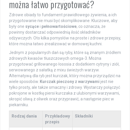
można łatwo przygotować?
Zdrowe obiady to fundament prawidłowego żywienia, a ich
przygotowanie nie musi być skomplikowane. Kluczowe, aby
były one
sycące
i
pełnowartościowe
, co oznacza, że
powinny dostarczać odpowiednią ilość składników
odżywczych. Oto kilka pomysłów na proste i zdrowe przepisy,
które można łatwo zrealizować w domowej kuchni.
Jednym z popularnych dań są ryby, które są znanym źródłem
zdrowych kwasów tłuszczowych omega-3. Można
przygotować grillowanego łososia z dodatkiem cytryny i ziół,
serwowanego z sałatką z mixu świeżych warzyw.
Alternatywą dla ryb jest kurczak, który można przyrządzić na
wiele sposobów.
Kurczak pieczony z warzywami
jest nie
tylko prosty, ale także smaczny i zdrowy. Wystarczy połączyć
pokrojone w kostkę piersi kurczaka z ulubionymi warzywami,
skropić oliwą z oliwek oraz przyprawić, a następnie piec w
piekarniku.
Rodzaj dania
Przykładowy
Składniki
przepis