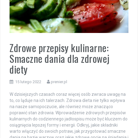
Zdrowe przepisy kulinarne:
Smaczne dania dla zdrowej
diety
15 lutego 2022
prenier.pl
W dzisiejszych czasach coraz więcej osób zwraca uwagę na
to, co ląduje na ich talerzach. Zdrowa dieta nie tylko wpływa
na nasze samopoczucie, ale również może znacząco
poprawić stan zdrowia. Wprowadzenie zdrowych przepisów
kulinarnych do codziennego jadłospisu może być kluczem do
osiągnięcia lepszej formy i energii. Odkryj, jakie składniki
warto włączyć do swoich potraw, jak przygotować smaczne
dania na bazie warzyw oraz jakie zdrowe opcje na śniadania i