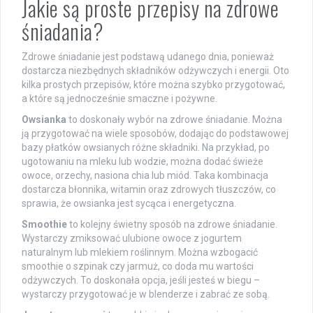
Jakie są proste przepisy na zdrowe
śniadania?
Zdrowe śniadanie jest podstawą udanego dnia, ponieważ
dostarcza niezbędnych składników odżywczych i energii. Oto
kilka prostych przepisów, które można szybko przygotować,
a które są jednocześnie smaczne i pożywne.
Owsianka
to doskonały wybór na zdrowe śniadanie. Można
ją przygotować na wiele sposobów, dodając do podstawowej
bazy płatków owsianych różne składniki. Na przykład, po
ugotowaniu na mleku lub wodzie, można dodać świeże
owoce, orzechy, nasiona chia lub miód. Taka kombinacja
dostarcza błonnika, witamin oraz zdrowych tłuszczów, co
sprawia, że owsianka jest sycąca i energetyczna.
Smoothie
to kolejny świetny sposób na zdrowe śniadanie.
Wystarczy zmiksować ulubione owoce z jogurtem
naturalnym lub mlekiem roślinnym. Można wzbogacić
smoothie o szpinak czy jarmuż, co doda mu wartości
odżywczych. To doskonała opcja, jeśli jesteś w biegu –
wystarczy przygotować je w blenderze i zabrać ze sobą.