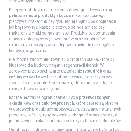
zdrowotnych oraz smakowych.
Kolejnym istotnym elementem zdrowego odżywiania są
pełnoziarniste produkty zbożowe
. Zamiast białego
pieczywa, makaronu czy ryżu, lepiej sięgnąć po opcje takie
jak brązowy ryż, kasza, pieczywo pełnoziarniste czy
makarony z mąki pełnoziarnistej. Produkty te dostarczają
dłużej działających węglowodanów oraz składników
mineralnych, co wpływa na
lepsze trawienie
oraz ogólną
kondycję organizmu.
Nie można zapomnieć również o źródłach białka, które są
kluczowe dla budowy mięśni i regeneracji tkanek. W
zdrowych przepisach warto uwzględnić
ryby, drób
oraz
rośliny strączkowe
takie jak soczewica, ciecierzyca czy
fasola. To doskonałe źródła białka, które mogą zastąpić
mniej zdrowe opcje mięsne.
Istotne jest także ograniczenie użycia
przetworzonych
składników
oraz
cukrów prostych
, które często są obecne
w gotowych produktach spożywczych. Używanie naturalnych
przypraw, ziół i cytryny pozwala wzbogacić smak potraw, a
jednocześnie unikać nadmiaru soli czy sztucznych dodatków.
Ostatecznie, zdrowe przepisy kulinarne powinny być nie tylko