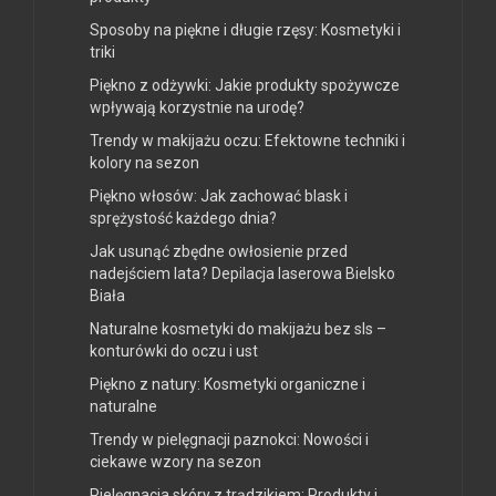
Sposoby na piękne i długie rzęsy: Kosmetyki i
triki
Piękno z odżywki: Jakie produkty spożywcze
wpływają korzystnie na urodę?
Trendy w makijażu oczu: Efektowne techniki i
kolory na sezon
Piękno włosów: Jak zachować blask i
sprężystość każdego dnia?
Jak usunąć zbędne owłosienie przed
nadejściem lata? Depilacja laserowa Bielsko
Biała
Naturalne kosmetyki do makijażu bez sls –
konturówki do oczu i ust
Piękno z natury: Kosmetyki organiczne i
naturalne
Trendy w pielęgnacji paznokci: Nowości i
ciekawe wzory na sezon
Pielęgnacja skóry z trądzikiem: Produkty i