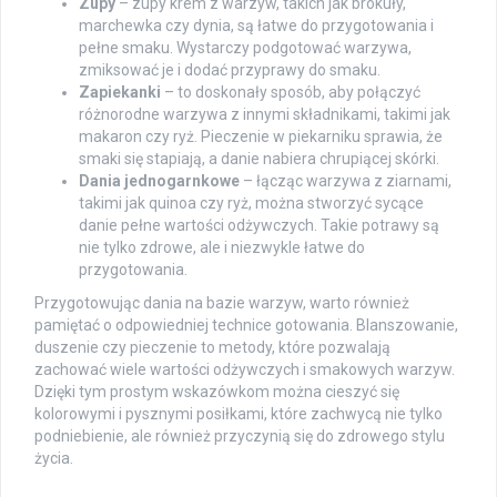
Zupy
– zupy krem z warzyw, takich jak brokuły,
marchewka czy dynia, są łatwe do przygotowania i
pełne smaku. Wystarczy podgotować warzywa,
zmiksować je i dodać przyprawy do smaku.
Zapiekanki
– to doskonały sposób, aby połączyć
różnorodne warzywa z innymi składnikami, takimi jak
makaron czy ryż. Pieczenie w piekarniku sprawia, że
smaki się stapiają, a danie nabiera chrupiącej skórki.
Dania jednogarnkowe
– łącząc warzywa z ziarnami,
takimi jak quinoa czy ryż, można stworzyć sycące
danie pełne wartości odżywczych. Takie potrawy są
nie tylko zdrowe, ale i niezwykle łatwe do
przygotowania.
Przygotowując dania na bazie warzyw, warto również
pamiętać o odpowiedniej technice gotowania. Blanszowanie,
duszenie czy pieczenie to metody, które pozwalają
zachować wiele wartości odżywczych i smakowych warzyw.
Dzięki tym prostym wskazówkom można cieszyć się
kolorowymi i pysznymi posiłkami, które zachwycą nie tylko
podniebienie, ale również przyczynią się do zdrowego stylu
życia.