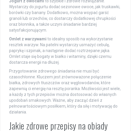
Jogurt z owocami
to szybkie i zdrowe rozwiązanie.
Wystarczy do jogurtu dodać sezonowe owoce, jak truskawki,
borówki czy banany. Dodatkowo, można wsypać garść
granoli lub orzechów, co dostarczy dodatkowej chrupkości
oraz błonnika, a także uczyni śniadanie bardziej
satysfakcjonującym.
Omlet z warzywami
to idealny sposób na wykorzystanie
resztek warzyw. Na patelni wystarczy usmażyć cebulę,
paprykę i szpinak, a następnie dodać roztrzepane jajka.
Omlet staje się bogaty w białko i witaminy, dzięki czemu
dostarcza energii na dłużej.
Przygotowanie zdrowego śniadania nie musi być
czasochłonne. Kluczem jest zrównoważone połączenie
białka, zdrowych tłuszczów oraz węglowodanów, które
zapewnią ci energię na resztę poranka. Możliwości jest wiele,
a każdy z tych przepisów można dostosować do własnych
upodobań smakowych. Ważne, aby zacząć dzień z
pełnowartościowym posiłkiem, który da siłę i motywację do
działania.
Jakie zdrowe przepisy na obiady