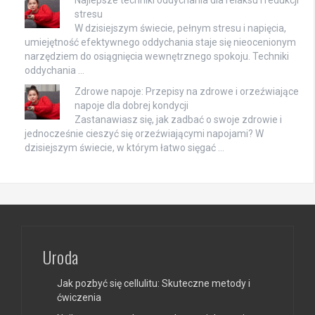
stresu
W dzisiejszym świecie, pełnym stresu i napięcia,
umiejętność efektywnego oddychania staje się nieocenionym
narzędziem do osiągnięcia wewnętrznego spokoju. Techniki
oddychania …
Zdrowe napoje: Przepisy na zdrowe i orzeźwiające
napoje dla dobrej kondycji
Zastanawiasz się, jak zadbać o swoje zdrowie i
jednocześnie cieszyć się orzeźwiającymi napojami? W
dzisiejszym świecie, w którym łatwo sięgać …
Uroda
Jak pozbyć się cellulitu: Skuteczne metody i
ćwiczenia