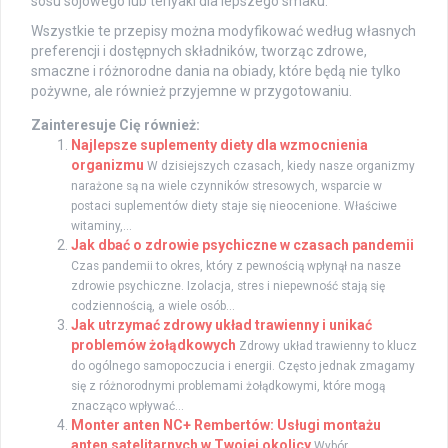
sosu sojowego lub teriyaki dla lepszego smaku.
Wszystkie te przepisy można modyfikować według własnych
preferencji i dostępnych składników, tworząc zdrowe,
smaczne i różnorodne dania na obiady, które będą nie tylko
pożywne, ale również przyjemne w przygotowaniu.
Zainteresuje Cię również:
Najlepsze suplementy diety dla wzmocnienia
organizmu
W dzisiejszych czasach, kiedy nasze organizmy
narażone są na wiele czynników stresowych, wsparcie w
postaci suplementów diety staje się nieocenione. Właściwe
witaminy,...
Jak dbać o zdrowie psychiczne w czasach pandemii
Czas pandemii to okres, który z pewnością wpłynął na nasze
zdrowie psychiczne. Izolacja, stres i niepewność stają się
codziennością, a wiele osób...
Jak utrzymać zdrowy układ trawienny i unikać
problemów żołądkowych
Zdrowy układ trawienny to klucz
do ogólnego samopoczucia i energii. Często jednak zmagamy
się z różnorodnymi problemami żołądkowymi, które mogą
znacząco wpływać...
Monter anten NC+ Rembertów: Usługi montażu
anten satelitarnych w Twojej okolicy
Wybór