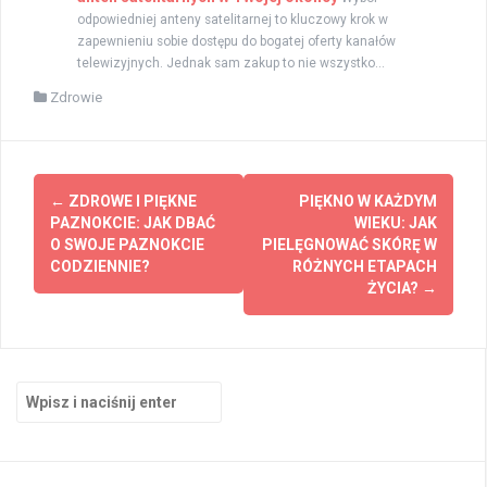
odpowiedniej anteny satelitarnej to kluczowy krok w
zapewnieniu sobie dostępu do bogatej oferty kanałów
telewizyjnych. Jednak sam zakup to nie wszystko...
Zdrowie
Zobacz
←
ZDROWE I PIĘKNE
PIĘKNO W KAŻDYM
wpisy
PAZNOKCIE: JAK DBAĆ
WIEKU: JAK
O SWOJE PAZNOKCIE
PIELĘGNOWAĆ SKÓRĘ W
CODZIENNIE?
RÓŻNYCH ETAPACH
ŻYCIA?
→
Szukaj: