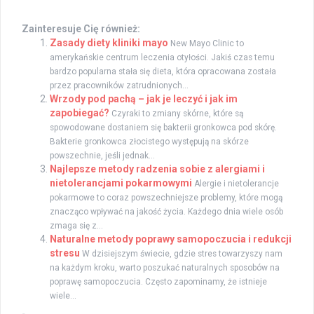
Zainteresuje Cię również:
Zasady diety kliniki mayo
New Mayo Clinic to
amerykańskie centrum leczenia otyłości. Jakiś czas temu
bardzo popularna stała się dieta, która opracowana została
przez pracowników zatrudnionych...
Wrzody pod pachą – jak je leczyć i jak im
zapobiegać?
Czyraki to zmiany skórne, które są
spowodowane dostaniem się bakterii gronkowca pod skórę.
Bakterie gronkowca złocistego występują na skórze
powszechnie, jeśli jednak...
Najlepsze metody radzenia sobie z alergiami i
nietolerancjami pokarmowymi
Alergie i nietolerancje
pokarmowe to coraz powszechniejsze problemy, które mogą
znacząco wpływać na jakość życia. Każdego dnia wiele osób
zmaga się z...
Naturalne metody poprawy samopoczucia i redukcji
stresu
W dzisiejszym świecie, gdzie stres towarzyszy nam
na każdym kroku, warto poszukać naturalnych sposobów na
poprawę samopoczucia. Często zapominamy, że istnieje
wiele...