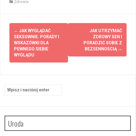
Zdrowie
Zobacz
←
JAK WYGLĄDAĆ
JAK UTRZYMAĆ
wpisy
SEKSOWNIE: PORADY I
ZDROWY SEN I
WSKAZÓWKI DLA
PORADZIĆ SOBIE Z
PEWNEGO SIEBIE
BEZSENNOŚCIĄ
→
WYGLĄDU
Szukaj:
Uroda