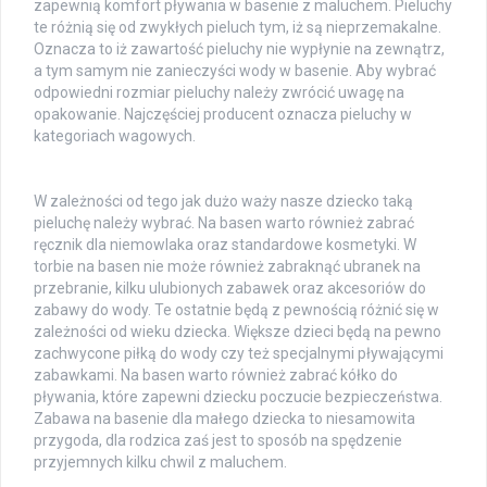
zapewnią komfort pływania w basenie z maluchem. Pieluchy
te różnią się od zwykłych pieluch tym, iż są nieprzemakalne.
Oznacza to iż zawartość pieluchy nie wypłynie na zewnątrz,
a tym samym nie zanieczyści wody w basenie. Aby wybrać
odpowiedni rozmiar pieluchy należy zwrócić uwagę na
opakowanie. Najczęściej producent oznacza pieluchy w
kategoriach wagowych.
W zależności od tego jak dużo waży nasze dziecko taką
pieluchę należy wybrać. Na basen warto również zabrać
ręcznik dla niemowlaka oraz standardowe kosmetyki. W
torbie na basen nie może również zabraknąć ubranek na
przebranie, kilku ulubionych zabawek oraz akcesoriów do
zabawy do wody. Te ostatnie będą z pewnością różnić się w
zależności od wieku dziecka. Większe dzieci będą na pewno
zachwycone piłką do wody czy też specjalnymi pływającymi
zabawkami. Na basen warto również zabrać kółko do
pływania, które zapewni dziecku poczucie bezpieczeństwa.
Zabawa na basenie dla małego dziecka to niesamowita
przygoda, dla rodzica zaś jest to sposób na spędzenie
przyjemnych kilku chwil z maluchem.