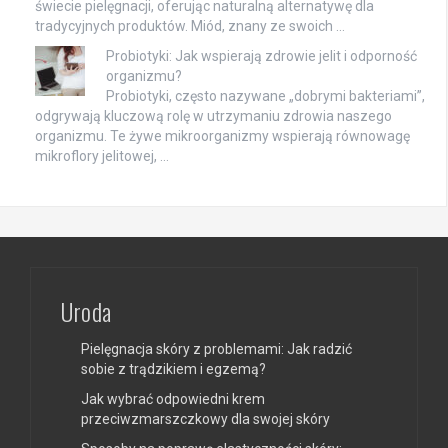
świecie pielęgnacji, oferując naturalną alternatywę dla
tradycyjnych produktów. Miód, znany ze swoich …
Probiotyki: Jak wspierają zdrowie jelit i odporność
organizmu?
Probiotyki, często nazywane „dobrymi bakteriami”,
odgrywają kluczową rolę w utrzymaniu zdrowia naszego
organizmu. Te żywe mikroorganizmy wspierają równowagę
mikroflory jelitowej, …
Uroda
Pielęgnacja skóry z problemami: Jak radzić
sobie z trądzikiem i egzemą?
Jak wybrać odpowiedni krem
przeciwzmarszczkowy dla swojej skóry