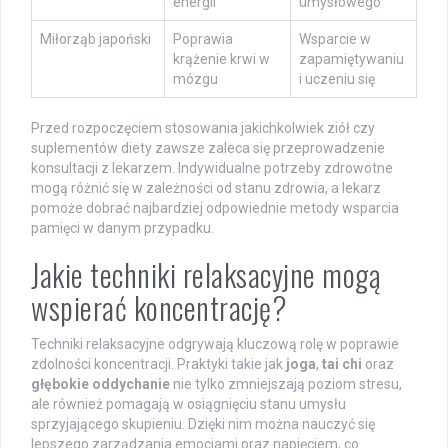
energii
umysłowego
Miłorząb japoński
Poprawia
Wsparcie w
krążenie krwi w
zapamiętywaniu
mózgu
i uczeniu się
Przed rozpoczęciem stosowania jakichkolwiek ziół czy
suplementów diety zawsze zaleca się przeprowadzenie
konsultacji z lekarzem. Indywidualne potrzeby zdrowotne
mogą różnić się w zależności od stanu zdrowia, a lekarz
pomoże dobrać najbardziej odpowiednie metody wsparcia
pamięci w danym przypadku.
Jakie techniki relaksacyjne mogą
wspierać koncentrację?
Techniki relaksacyjne odgrywają kluczową rolę w poprawie
zdolności koncentracji. Praktyki takie jak
joga
,
tai chi
oraz
głębokie oddychanie
nie tylko zmniejszają poziom stresu,
ale również pomagają w osiągnięciu stanu umysłu
sprzyjającego skupieniu. Dzięki nim można nauczyć się
lepszego zarządzania emocjami oraz napięciem, co