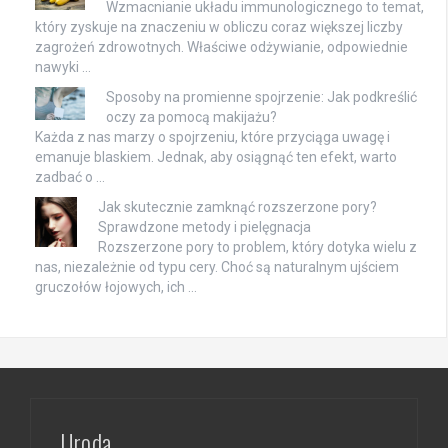
Wzmacnianie układu immunologicznego to temat,
który zyskuje na znaczeniu w obliczu coraz większej liczby
zagrożeń zdrowotnych. Właściwe odżywianie, odpowiednie
nawyki …
Sposoby na promienne spojrzenie: Jak podkreślić
oczy za pomocą makijażu?
Każda z nas marzy o spojrzeniu, które przyciąga uwagę i
emanuje blaskiem. Jednak, aby osiągnąć ten efekt, warto
zadbać o …
Jak skutecznie zamknąć rozszerzone pory?
Sprawdzone metody i pielęgnacja
Rozszerzone pory to problem, który dotyka wielu z
nas, niezależnie od typu cery. Choć są naturalnym ujściem
gruczołów łojowych, ich …
Uroda