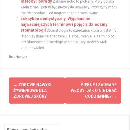
metody i porady
Zatkane ucho to problem, który dotyka
wielu z nas i potrafi być niezwykle uciążliwy. Przyczyny mogą
być różnorodne – od nagromadzenia woskowiny...
Leksykon dentystyczny: Wyjaśnienie
najważniejszych terminów i pojęć z dziedziny
stomatologii
Stomatologia to dziedzina, która w ostatnich
latach zyskuje na znaczeniu, a zrozumienie jej terminologii
jest kluczowe dla każdego pacjenta. Czy kiedykolwiek
zastanawiałeś...
Zdrowie
Zobacz
←
ZDROWE NAWYKI
PIĘKNE I ZADBANE
wpisy
ŻYWIENIOWE DLA
WŁOSY: JAK O NIE DBAĆ
ZDROWEJ SKÓRY
CODZIENNIE?
→
Szukaj: