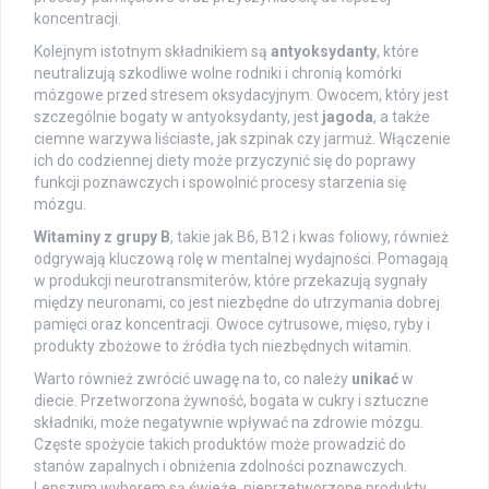
koncentracji.
Kolejnym istotnym składnikiem są
antyoksydanty
, które
neutralizują szkodliwe wolne rodniki i chronią komórki
mózgowe przed stresem oksydacyjnym. Owocem, który jest
szczególnie bogaty w antyoksydanty, jest
jagoda
, a także
ciemne warzywa liściaste, jak szpinak czy jarmuż. Włączenie
ich do codziennej diety może przyczynić się do poprawy
funkcji poznawczych i spowolnić procesy starzenia się
mózgu.
Witaminy z grupy B
, takie jak B6, B12 i kwas foliowy, również
odgrywają kluczową rolę w mentalnej wydajności. Pomagają
w produkcji neurotransmiterów, które przekazują sygnały
między neuronami, co jest niezbędne do utrzymania dobrej
pamięci oraz koncentracji. Owoce cytrusowe, mięso, ryby i
produkty zbożowe to źródła tych niezbędnych witamin.
Warto również zwrócić uwagę na to, co należy
unikać
w
diecie. Przetworzona żywność, bogata w cukry i sztuczne
składniki, może negatywnie wpływać na zdrowie mózgu.
Częste spożycie takich produktów może prowadzić do
stanów zapalnych i obniżenia zdolności poznawczych.
Lepszym wyborem są świeże, nieprzetworzone produkty,