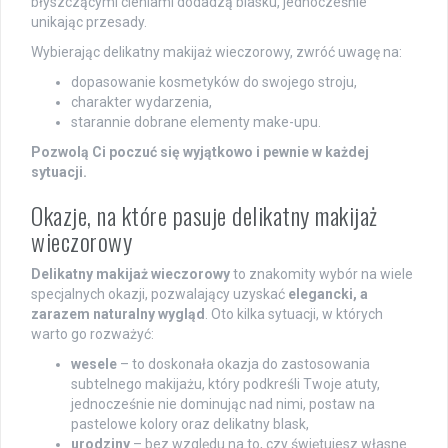
błyszczącymi cieniami dodadzą blasku, jednocześnie
unikając przesady.
Wybierając delikatny makijaż wieczorowy, zwróć uwagę na:
dopasowanie kosmetyków do swojego stroju,
charakter wydarzenia,
starannie dobrane elementy make-upu.
Pozwolą Ci poczuć się wyjątkowo i pewnie w każdej
sytuacji.
Okazje, na które pasuje delikatny makijaż
wieczorowy
Delikatny makijaż wieczorowy
to znakomity wybór na wiele
specjalnych okazji, pozwalający uzyskać
elegancki, a
zarazem naturalny wygląd
. Oto kilka sytuacji, w których
warto go rozważyć:
wesele
– to doskonała okazja do zastosowania
subtelnego makijażu, który podkreśli Twoje atuty,
jednocześnie nie dominując nad nimi, postaw na
pastelowe kolory oraz delikatny blask,
urodziny
– bez względu na to, czy świętujesz własne