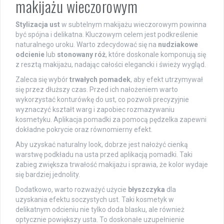
makijażu wieczorowym
Stylizacja ust
w subtelnym makijażu wieczorowym powinna
być spójna i delikatna. Kluczowym celem jest podkreślenie
naturalnego uroku. Warto zdecydować się na
nudziakowe
odcienie
lub
stonowany róż
, które doskonale komponują się
z resztą makijażu, nadając całości elegancki i świeży wygląd.
Zaleca się wybór
trwałych pomadek
, aby efekt utrzymywał
się przez dłuższy czas. Przed ich nałożeniem warto
wykorzystać konturówkę do ust, co pozwoli precyzyjnie
wyznaczyć kształt warg i zapobiec rozmazywaniu
kosmetyku. Aplikacja pomadki za pomocą pędzelka zapewni
dokładne pokrycie oraz równomierny efekt.
Aby uzyskać naturalny look, dobrze jest nałożyć cienką
warstwę podkładu na usta przed aplikacją pomadki. Taki
zabieg zwiększa trwałość makijażu i sprawia, że kolor wydaje
się bardziej jednolity.
Dodatkowo, warto rozważyć użycie
błyszczyka
dla
uzyskania efektu soczystych ust. Taki kosmetyk w
delikatnym odcieniu nie tylko doda blasku, ale również
optycznie powiększy usta. To doskonałe uzupełnienie