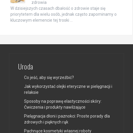
zdrowia
W dzisiejszych czasach dbałość o zdrowie staje się
priorytetem dla wielu osób, jednak często zapominamy o
kluczowym elemencie tej troski …
Uroda
Co jeść, aby się wyrzeźbić?
Jak wykorzystać olejki eteryczne w pielęgnacji i
relaksie
Sposoby na poprawę elastyczności skóry:
Ćwiczenia i produkty nawilżające
Pielęgnacja dłoni i paznokci: Proste porady dla
zdrowych i pięknych rąk
Pachnące kosmetyki własnej roboty