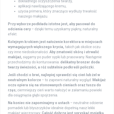
dokładnego oczyszczenia twarzy,
aplikacji nawilżającego kremu,
użycia primera, który znacząco wydłuży trwałość
naszego makijażu.
Przy wyborze podkładu istotne jest, aby pasował do
odcienia cery
– dzięki temu uzyskamy piękny, naturalny
efekt.
Kolejnym krokiem jest nałożenie korektora w miejscach
wymagających większego krycia,
takich jak okolice oczu
czy inne niedoskonałości.
Aby zmatowić skórę i utrwalić
makijaż,
sięgamy po puder sypki lub prasowany. Następnie
przechodzimy do konturowania:
delikatny bronzer doda
twarzy świeżości, a róż subtelnie podkreśli policzki.
Jeśli chodzi o brwi, najlepiej sprawdzi się cień lub żel w
neutralnym kolorze
– to zapewni naturalny wygląd.
Makijaż
oczu opiera się na stonowanych cieniach oraz tuszu do
rzęs;
ciemniejszy cień warto nałożyć w załamaniu powieki
dla osiągnięcia głębi spojrzenia.
Na koniec nie zapominajmy o ustach
– neutralne odcienie
pomadek lub błyszczyków idealnie dopełnią nasz lekki
makijaż wieczorowy.
Całość dobrze jest spryskać mgiełką