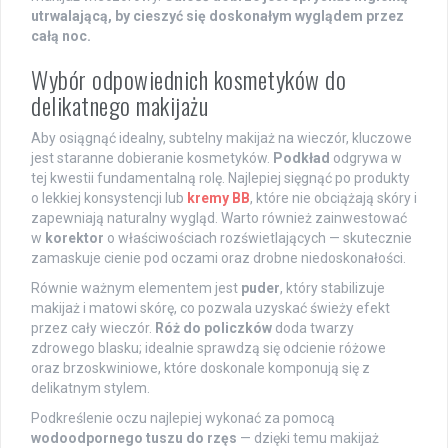
utrwalającą, by cieszyć się doskonałym wyglądem przez
całą noc.
Wybór odpowiednich kosmetyków do
delikatnego makijażu
Aby osiągnąć idealny, subtelny makijaż na wieczór, kluczowe
jest staranne dobieranie kosmetyków.
Podkład
odgrywa w
tej kwestii fundamentalną rolę. Najlepiej sięgnąć po produkty
o lekkiej konsystencji lub
kremy BB
, które nie obciążają skóry i
zapewniają naturalny wygląd. Warto również zainwestować
w
korektor
o właściwościach rozświetlających — skutecznie
zamaskuje cienie pod oczami oraz drobne niedoskonałości.
Równie ważnym elementem jest
puder
, który stabilizuje
makijaż i matowi skórę, co pozwala uzyskać świeży efekt
przez cały wieczór.
Róż do policzków
doda twarzy
zdrowego blasku; idealnie sprawdzą się odcienie różowe
oraz brzoskwiniowe, które doskonale komponują się z
delikatnym stylem.
Podkreślenie oczu najlepiej wykonać za pomocą
wodoodpornego tuszu do rzęs
— dzięki temu makijaż