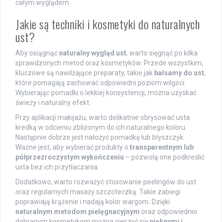
całym wyglądem.
Jakie są techniki i kosmetyki do naturalnych
ust?
Aby osiągnąć
naturalny wygląd ust
, warto sięgnąć po kilka
sprawdzonych metod oraz kosmetyków. Przede wszystkim,
kluczowe są nawilżające preparaty, takie jak
balsamy do ust
,
które pomagają zachować odpowiedni poziom wilgoci.
Wybierając pomadki o lekkiej konsystencji, można uzyskać
świeży i naturalny efekt.
Przy aplikacji makijażu, warto delikatnie obrysować usta
kredką w odcieniu zbliżonym do ich naturalnego koloru.
Następnie dobrze jest nałożyć pomadkę lub błyszczyk.
Ważne jest, aby wybierać produkty o
transparentnym lub
półprzezroczystym wykończeniu
– pozwolą one podkreślić
usta bez ich przytłaczania.
Dodatkowo, warto rozważyć stosowanie peelingów do ust
oraz regularnych masaży szczoteczką. Takie zabiegi
poprawiają krążenie i nadają kolor wargom. Dzięki
naturalnym metodom pielęgnacyjnym
oraz odpowiednio
dobranym kosmetykom można cieszyć się
pięknymi i