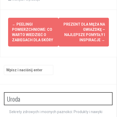
Zobacz
←
PEELINGI
PREZENT DLA MĘŻA NA
wpisy
POWIERZCHNIOWE: CO
GWIAZDKĘ –
WARTO WIEDZIEĆ O
NAJLEPSZE POMYSŁY I
ZABIEGACH DLA SKÓRY
INSPIRACJE
→
Szukaj:
Uroda
Sekrety zdrowych i mocnych paznokci: Produkty i nawyki