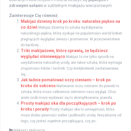
zdrowymi ustami
w subtelnym makijażu wieczorowym.
Zainteresuje Cię również:
Makijaż dzienny krok po kroku: naturalne piękno na
co dzień
Makijaż dzienny to sztuka wydobywania
naturalnego piękna, która zyskuje na popularności wśród kobiet
pragnących wyglądać świeżo i promiennie. W przeciwieństwie
do bardziej...
Triki makijażowe, które sprawią, że będziesz
wyglądać olśniewająco
Makijaż to nie tylko sposób na
uwydatnienie naturalnej urody, ale także sztuka, która wymaga
znajomości trików i technik. Czy kiedykolwiek zastanawiałaś
się,...
Jak ładnie pomalować oczy cieniami – krok po
kroku do sukcesu
Malowanie oczu cieniami do powiek to
sztuka, która może całkowicie odmienić nasz wygląd. Choć
wiele osób może wydawać się to skomplikowane, prawda...
Prosty makijaż oka dla początkujących – krok po
kroku i porady
Prosty makijaż oka to umiejętność, która
może dodać pewności siebie i podkreślić urodę. Niezależnie od
tego, czy jesteś zupełnie początkująca, czy po...
Makijaż i stylizacja