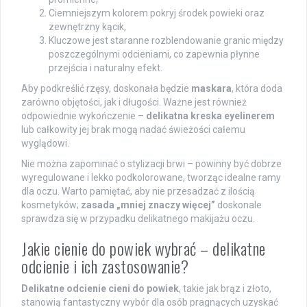
Ciemniejszym kolorem pokryj środek powieki oraz
zewnętrzny kącik,
Kluczowe jest staranne rozblendowanie granic między
poszczególnymi odcieniami, co zapewnia płynne
przejścia i naturalny efekt.
Aby podkreślić rzęsy, doskonała będzie
maskara
, która doda
zarówno objętości, jak i długości. Ważne jest również
odpowiednie wykończenie –
delikatna kreska eyelinerem
lub całkowity jej brak mogą nadać świeżości całemu
wyglądowi.
Nie można zapominać o stylizacji brwi – powinny być dobrze
wyregulowane i lekko podkolorowane, tworząc idealne ramy
dla oczu. Warto pamiętać, aby nie przesadzać z ilością
kosmetyków;
zasada „mniej znaczy więcej”
doskonale
sprawdza się w przypadku delikatnego makijażu oczu.
Jakie cienie do powiek wybrać – delikatne
odcienie i ich zastosowanie?
Delikatne odcienie cieni do powiek
, takie jak brąz i złoto,
stanowią fantastyczny wybór dla osób pragnących uzyskać