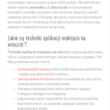
pozostanie nienaruszony przez wiele godzin. Na sam koniec
warto wybrać
pomadkę
lub
błyszczyk
w stonowanych
barwach; nudziaki czy jasne róże świetnie dopełnią całość i
nadadzą świeżości. Pamiętaj, aby przy wyborze kosmetyków
kierować się ich trwałością oraz jakością, by móc cieszyć się
pięknym makijażem przez długi czas.
Jakie są techniki aplikacji makijażu na
wieczór?
Techniki aplikacji makijażu na wieczór
odgrywają kluczową
rolę w osiągnięciu efektownego i długotrwałego wyglądu. Oto
kilka podstawowych metod:
konturowanie twarzy
, które podkreśla kości policzkowe
i nadaje wyrazistości linii żuchwy,
zastosowanie bronzera
oraz rozświetlacza, aby skóra
zyskała świeżość i naturalny blask,
staranna stylizacja brwi, która odmienia wygląd
makijażu, dodając mu elegancji,
odpowiedni wybór pędzelków do różnych produktów
kosmetycznych, co pozwala uzyskać subtelny lub
dramatyczny efekt,