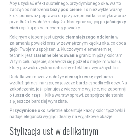
Aby uzyskać efekt subtelnego, przydymionego oka, warto
zacząć od nałożenia
bazy pod cienie
. To niezwykle ważny
krok, ponieważ poprawia on przyczepność kosmetyków oraz
przedłuża trwałość makijażu. Następnie sięgnij po
jaśniejszy
cień
i aplikuj go na ruchomą powiekę.
Kolejnym etapem jest użycie
ciemniejszego odcienia
w
załamaniu powieki oraz w zewnętrznym kąciku oka, co doda
głębi Twojemu spojrzeniu. Kluczowym elementem tej
techniki jest
staranne blendowanie
granic między kolorami.
W tym celu najlepiej sprawdzi się pędzel o miękkim włosiu,
który pozwoli uzyskać naturalny efekt bez wyraźnych linii.
Dodatkowo możesz nałożyć
cienką kreskę eyelinera
wzdłuż górnej linii rzęs, co jeszcze bardziej podkreśli oczy. Na
zakończenie, jeśli planujesz wieczorne wyjście, nie zapomnij
o
tuszu do rzęs
– kilka warstw sprawi, że spojrzenie stanie
się jeszcze bardziej wyraziste.
Przydymione oko
świetnie akcentuje każdy kolor tęczówki i
nadaje elegancki wygląd idealny na wyjątkowe okazje.
Stylizacja ust w delikatnym