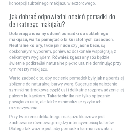
koncepcji subtelnego makijażu wieczorowego.
Jak dobrać odpowiedni odcień pomadki do
delikatnego makijażu?
Dobierając idealny odcień pomadki do subtelnego
makijażu, warto pamiętać o kilku istotnych zasadach.
Neutralne kolory
, takie jak
nude
czy
jasne beże
, są
doskonałym wyborem, ponieważ doskonale współgrają z
delikatnym wyglądem.
Również zgaszony róż
będzie
świetnie podkreślał naturalne piękno ust, nie dominując przy
tym reszty makijażu.
Warto zadbać o to, aby odcienie pomadek były jak najbardziej
zbliżone do naturalnej barwy warg. Sugeruje się nałożenie
szminki na środkową część ust i delikatne rozprowadzenie jej
palcem ku kącikom.
Taka technika
nie tylko optycznie
powiększa usta, ale także minimalizuje ryzyko ich
rozmazywania.
Przy tworzeniu delikatnego makijażu kluczowe jest
zachowanie równowagi między intensywnością kolorów.
Dlatego tak ważne jest, aby pomadka harmonizowała z