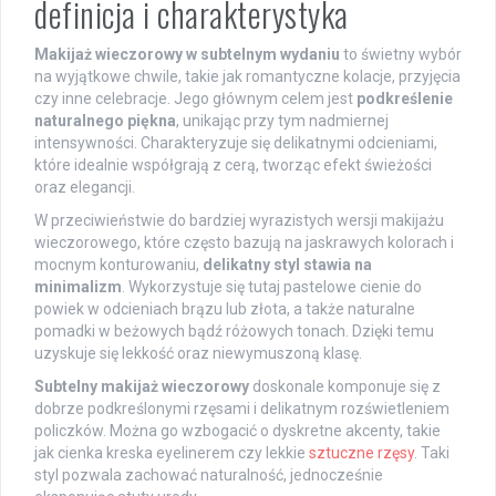
definicja i charakterystyka
Makijaż wieczorowy w subtelnym wydaniu
to świetny wybór
na wyjątkowe chwile, takie jak romantyczne kolacje, przyjęcia
czy inne celebracje. Jego głównym celem jest
podkreślenie
naturalnego piękna
, unikając przy tym nadmiernej
intensywności. Charakteryzuje się delikatnymi odcieniami,
które idealnie współgrają z cerą, tworząc efekt świeżości
oraz elegancji.
W przeciwieństwie do bardziej wyrazistych wersji makijażu
wieczorowego, które często bazują na jaskrawych kolorach i
mocnym konturowaniu,
delikatny styl stawia na
minimalizm
. Wykorzystuje się tutaj pastelowe cienie do
powiek w odcieniach brązu lub złota, a także naturalne
pomadki w beżowych bądź różowych tonach. Dzięki temu
uzyskuje się lekkość oraz niewymuszoną klasę.
Subtelny makijaż wieczorowy
doskonale komponuje się z
dobrze podkreślonymi rzęsami i delikatnym rozświetleniem
policzków. Można go wzbogacić o dyskretne akcenty, takie
jak cienka kreska eyelinerem czy lekkie
sztuczne rzęsy
. Taki
styl pozwala zachować naturalność, jednocześnie