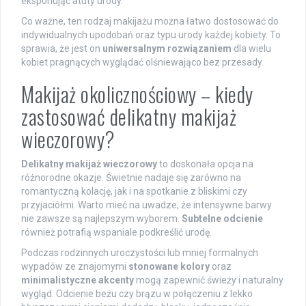
eksponując atuty urody.
Co ważne, ten rodzaj makijażu można łatwo dostosować do
indywidualnych upodobań oraz typu urody każdej kobiety. To
sprawia, że jest on
uniwersalnym rozwiązaniem
dla wielu
kobiet pragnących wyglądać olśniewająco bez przesady.
Makijaż okolicznościowy – kiedy
zastosować delikatny makijaż
wieczorowy?
Delikatny makijaż wieczorowy
to doskonała opcja na
różnorodne okazje. Świetnie nadaje się zarówno na
romantyczną kolację, jak i na spotkanie z bliskimi czy
przyjaciółmi. Warto mieć na uwadze, że intensywne barwy
nie zawsze są najlepszym wyborem.
Subtelne odcienie
również potrafią wspaniale podkreślić urodę.
Podczas rodzinnych uroczystości lub mniej formalnych
wypadów ze znajomymi
stonowane kolory
oraz
minimalistyczne akcenty
mogą zapewnić świeży i naturalny
wygląd. Odcienie beżu czy brązu w połączeniu z lekko