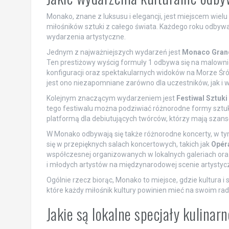
Monako, znane z luksusu i elegancji, jest miejscem wielu
miłośników sztuki z całego świata. Każdego roku odbywaj
wydarzenia artystyczne.
Jednym z najważniejszych wydarzeń jest
Monaco Grand
Ten prestiżowy wyścig formuły 1 odbywa się na malownic
konfiguracji oraz spektakularnych widoków na Morze Ś
jest ono niezapomniane zarówno dla uczestników, jak i 
Kolejnym znaczącym wydarzeniem jest
Festiwal Sztuk
tego festiwalu można podziwiać różnorodne formy sztuki
platformą dla debiutujących twórców, którzy mają szans
W Monako odbywają się także różnorodne koncerty, w ty
się w przepięknych salach koncertowych, takich jak
Opér
współczesnej organizowanych w lokalnych galeriach ora
i młodych artystów na międzynarodowej scenie artystycz
Ogólnie rzecz biorąc, Monako to miejsce, gdzie kultura i
które każdy miłośnik kultury powinien mieć na swoim rad
Jakie są lokalne specjały kulina