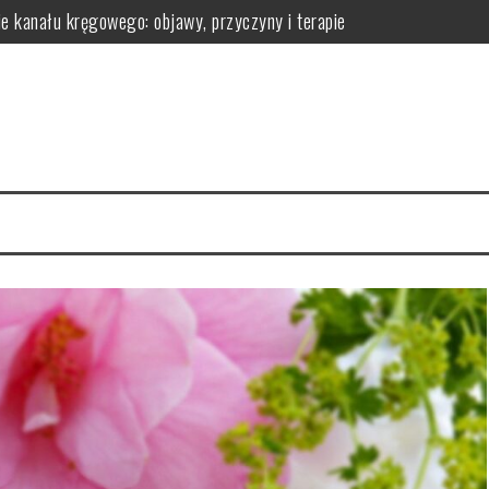
ie kanału kręgowego: objawy, przyczyny i terapie
omatologa?
 efekty pielęgnacyjne
 ich działanie na skórę
la regeneracji organizmu
erac i przechowywanie do wygodnej aranżacji