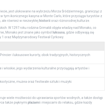
iecie, jest ulokowane na wybrzeżu Morza Śródziemnego, granicząc z
, w tym ikonicznego kasyna w Monte Carlo, które przyciąga turystów z
e, ale również w niezwykłej
historii
oraz różnorodnej kulturze.
kich. W 1297 roku rodzina Grimaldi objęła władzę nad Monako, co
cnie, Monako jest znane jako symbol
luksusu
, gdzie odbywają się
ły 1 oraz Międzynarodowy Festiwal Cyrkowy.
rincier i luksusowe kurorty, obok tradycyjnych, historycznych
i włoskie; jego wydarzenia kulturalne przyciągają artystów i
ksotyczne, muzea oraz festiwale sztuki i muzyki.
feruje wiele możliwości do uprawiania sportów wodnych, a także dostęp
yca także pięknymi
plażami
i miejscami do relaksu, gdzie każdy