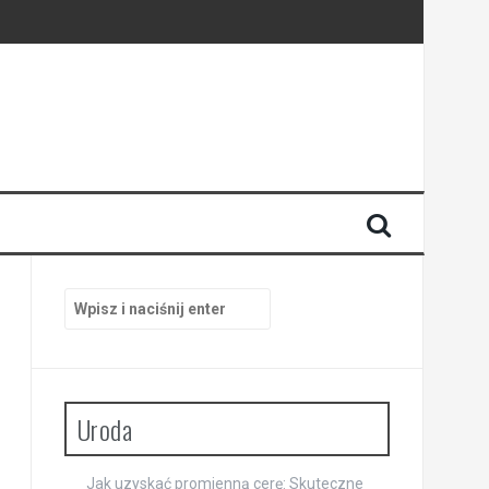
Szukaj:
Uroda
Jak uzyskać promienną cerę: Skuteczne