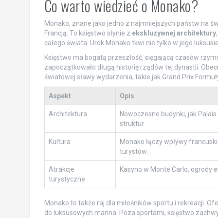
Co warto wiedzieć o Monako?
Monako, znane jako jedno z najmniejszych państw na św
Francją. To księstwo słynie z
ekskluzywnej architektury
całego świata. Urok Monako tkwi nie tylko w jego luksusi
Księstwo ma bogatą przeszłość, sięgającą czasów rzyms
zapoczątkowało długą historię rządów tej dynastii. Obe
światowej sławy wydarzenia, takie jak Grand Prix Formu
Aspekt
Opis
Architektura
Nowoczesne budynki, jak Palais P
struktur.
Kultura
Monako łączy wpływy francuskie 
turystów.
Atrakcje
Kasyno w Monte Carlo, ogrody e
turystyczne
Monako to także raj dla miłośników sportu i rekreacji. O
do luksusowych marina. Poza sportami, księstwo zachw