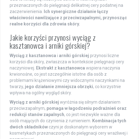
przeznaczonych do pielęgnacji delikatnej cery podatnej na
zaczerwienienia.
Ich synergiczne działanie łączy
właściwości nawilżające z przeciwzapalnymi, przynosząc
realne korzyści dla zdrowia skóry.
Jakie korzyści przynosi wyciąg z
kasztanowca i arniki górskiej?
Wyciąg z kasztanowca
i
arniki górskiej
przynosi liczne
korzyści dla skóry, zwłaszcza w kontekście pielęgnacji cery
naczyniowej.
Ekstrakt z kasztanowca
wspiera naczynia
krwionośne, co jest szczególnie istotne dla osób z
problemami krążeniowymi czy widocznymi naczynkami na
twarzy,
jego działanie zmniejsza obrzęki
, co korzystnie
wpływa na ogólny wygląd skóry.
Wyciąg z arniki górskiej
wyróżnia się silnym działaniem
przeciwzapalnym,
pomaga w łagodzeniu podrażnień oraz
redukcji stanów zapalnych
, co jest niezwykle ważne dla
osób mających do czynienia z rumieniem.
Kombinacja tych
dwóch składników
czyni je doskonałym wyborem w
kosmetykach przeznaczonych do pielęgnacji cery wrażliwej i