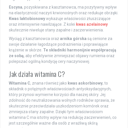
Escyna
, pozyskiwana z kasztanowca, ma pozytywny wpływ
na elastyczność naczyń krwionośnych oraz redukuje obrzęki.
Kwas laktobionowy
wykazuje właściwości złuszczające
oraz intensywnie nawilżające. Z kolei
kwas azelainowy
skutecznie niweluje stany zapalne i zaczerwienienia.
Wyciąg z kasztanowca oraz
arnika górska
są cenione za
swoje działanie łagodzące podrażnienia i poprawiające
krążenie w skórze.
Te składniki harmonijnie współpracują
ze sobą
, aby efektywnie zmniejszać objawy rumienia oraz
polepszać ogólną kondycję cery naczyniowej.
Jak działa witamina C?
Witamina C
, znana również jako
kwas askorbinowy
, to
składnik o potężnych właściwościach antyoksydacyjnych,
który przynosi wymierne korzyści dla naszej skóry. Jej
zdolność do neutralizowania wolnych rodników sprawia, że
skutecznie przeciwdziała uszkodzeniom komórek oraz
zmniejsza stany zapalne. Dzięki tym właściwościom
witamina C ma istotny wpływ na redukcję zaczerwienień, co
jest szczególnie ważne dla osób z wrażliwą skórą