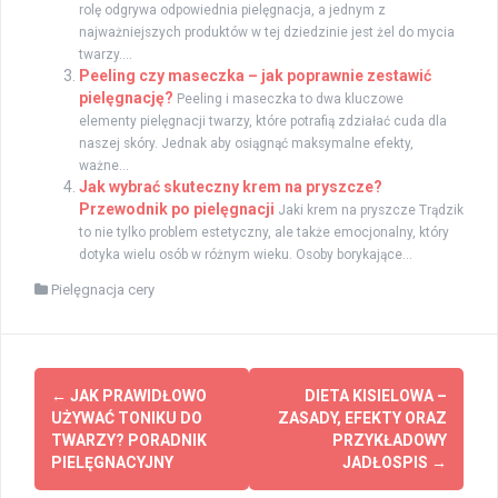
rolę odgrywa odpowiednia pielęgnacja, a jednym z
najważniejszych produktów w tej dziedzinie jest żel do mycia
twarzy....
Peeling czy maseczka – jak poprawnie zestawić
pielęgnację?
Peeling i maseczka to dwa kluczowe
elementy pielęgnacji twarzy, które potrafią zdziałać cuda dla
naszej skóry. Jednak aby osiągnąć maksymalne efekty,
ważne...
Jak wybrać skuteczny krem na pryszcze?
Przewodnik po pielęgnacji
Jaki krem na pryszcze Trądzik
to nie tylko problem estetyczny, ale także emocjonalny, który
dotyka wielu osób w różnym wieku. Osoby borykające...
Pielęgnacja cery
Zobacz
←
JAK PRAWIDŁOWO
DIETA KISIELOWA –
wpisy
UŻYWAĆ TONIKU DO
ZASADY, EFEKTY ORAZ
TWARZY? PORADNIK
PRZYKŁADOWY
PIELĘGNACYJNY
JADŁOSPIS
→