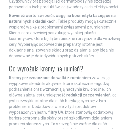
Użytkownicy oraz specjaliści dermatolodzy nie szczędzą
pochwał dla tych produktów, co świadczy o ich efektywności.
Również warto zwrócić uwagę na kosmetyki bazujące na
naturalnych składnikach.
Takie produkty mogą skutecznie
wspierać walkę z problemami związanymi z rumieniem.
Klienci coraz częściej poszukują wysokiej jakości
kosmetyków, które będą bezpieczne i przyjazne dla wrażliwej
cery. Wybierając odpowiednie preparaty, istotne jest
dokładne analizowanie składu oraz działania, aby idealnie
dopasować je do indywidualnych potrzeb skóry.
Co wyróżnia kremy na rumień?
Kremy przeznaczone do walki z rumieniem
zawierają
wyjątkowe składniki aktywne, które skutecznie łagodzą
podrażnienia oraz wzmacniają naczynia krwionośne. Ich
główną zaletą jest umiejętność
redukcji zaczerwienień
, co
jest niezwykle istotne dla osób borykających się z tym
problemem. Dodatkowo, wiele z tych produktów
wyposażonych jest w
filtry UV
, które stanowią dodatkową
barierę ochronną dla skóry przed szkodliwym działaniem
promieni słonecznych. To szczególnie ważne dla osób