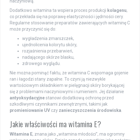
naczyniową.
Dodatkowo witamina ta wspiera proces produkcji
kolagenu
,
co przekłada się na poprawę elastyczności i jędrności cery.
Regularne stosowanie preparatów zawierających witaminę C
może przyczynić się do:
wygładzenia zmarszczek,
ujednolicenia kolorytu skóry,
rozjaśnienia przebarwień,
nadającego skórze blasku,
zdrowego wyglądu.
Nie można pominąć faktu, że witamina C wspomaga gojenie
ran i łagodzi stany zapalne. To czyni ją niezwykle
wartościowym składnikiem w pielęgnacji skóry borykającej
się z problemami naczyniowymi i rumieniem. Jej działanie
antyoksydacyjne
stanowi dodatkową ochronę przed
szkodliwymi czynnikami zewnętrznymi, takimi jak
promieniowanie UV
czy
zanieczyszczenia środowiska
.
Jakie właściwości ma witamina E?
Witamina E
, znana jako „witamina młodości”, ma ogromny