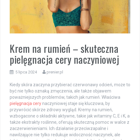
Krem na rumień – skuteczna
pielęgnacja cery naczyniowej
5 lipca 2024
prenier.pl
Kiedy skóra zaczyna przybierać czerwonawy odcień, może to
być nie tylko oznaką zmęczenia, ale także objawem
poważniejszych problemów, takich jak rumień. Właściwa
pielęgnacja cery
naczyniowej staje się kluczowa, by
przywrócić skórze zdrowy wygląd. Kremy na rumień,
wzbogacone o składniki aktywne, takie jak witaminy C, E i K, a
także ekstrakty roślinne, oferują skuteczną pomoc w walce z
zaczerwienieniami. Ich działanie przeciwzapalne i
nawilżające nie tylko redukuje widoczność naczynek, ale