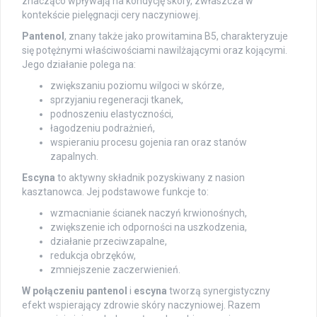
znacząco wpływają na kondycję skóry, zwłaszcza w
kontekście pielęgnacji cery naczyniowej.
Pantenol
, znany także jako prowitamina B5, charakteryzuje
się potężnymi właściwościami nawilżającymi oraz kojącymi.
Jego działanie polega na:
zwiększaniu poziomu wilgoci w skórze,
sprzyjaniu regeneracji tkanek,
podnoszeniu elastyczności,
łagodzeniu podrażnień,
wspieraniu procesu gojenia ran oraz stanów
zapalnych.
Escyna
to aktywny składnik pozyskiwany z nasion
kasztanowca. Jej podstawowe funkcje to:
wzmacnianie ścianek naczyń krwionośnych,
zwiększenie ich odporności na uszkodzenia,
działanie przeciwzapalne,
redukcja obrzęków,
zmniejszenie zaczerwienień.
W połączeniu pantenol
i
escyna
tworzą synergistyczny
efekt wspierający zdrowie skóry naczyniowej. Razem