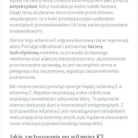
wpływ na naszą skórę. Działa przede wszystkim jako potężny
antyoksydant
, który neutralizuje wolne rodniki tlenowe.
Dzięki temu skutecznie chroni komórki przed stresem
oksydacyjnym, co z kolei zmniejsza ryzyko uszkodzeń
wywołanych promieniowaniem UV oraz zanieczyszczeniami
środowiskowymi.
Oprócz tego witamina E odgrywa kluczową rolę w regeneracji
skóry. Pomaga odbudować i wzmacniać
barierę
hydrolipidową
naskórka, co prowadzi do lepszego
nawilżenia oraz większej elastyczności cery. Jej właściwości
przeciwzapalne sprawiają, że jest szczególnie cenna w
pielęgnacji cery naczyniowej, łagodząc zaczerwienienia i
podrażnienia.
Nie można również pominąć synergii między witaminą E a
witaminą C. Wspólnie neutralizują wolne rodniki oraz
wspierają nawodnienie i odżywienie skóry. To połączenie
stanowi doskonały duet w kosmetykach pielęgnacyjnych. Z
tych powodów witamina E jest niezastąpionym składnikiem
wielu preparatów kosmetycznych, a jej regularne stosowanie
może znacząco poprawić kondycję naszej skóry.
Jakie zastosowanie ma witamina K?