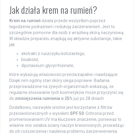
Jak działa krem na rumień?
Krem na rumień
działa przede wszystkim poprzez
łagodzenie podrażnień i redukcję zaczerwienień. Jest to
szczególnie pomocne dla osób z wrażliwą skórą naczyniową.
W składzie preparatu znajdują się aktywne substancje, takie
jak:
ekstrakt z ruszczyku kolczastego,
bisabolol,
dipotassium glycyrrhizinate,
które wykazują właściwości przeciwzapalne i nawilżające.
Dzięki nim ogólny stan skóry ulega poprawie. Badania
przeprowadzone na żywych organizmach wskazują, że
regularne stosowanie tych kosmetyków może przyczynić się
do
zmniejszenia rumienia o 25%
już po 28 dniach.
Dodatkowo, niezwykle istotne jest korzystanie z filtrów
przeciwsłonecznych o wysokim
SPF 50
. Ochrona przed
promieniowaniem UV ma kluczowe znaczenie, ponieważ to
właśnie ono osłabia ściany naczyń krwionośnych, prowadząc
do ich rozszerzenia i nasilenia problemu zaczerwienienia.