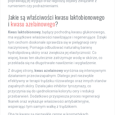
poprawiają jej wygląd oraz łagodzą objawy związane z
rumieniem czy podrażnieniami.
Jakie są właściwości kwasu laktobionowego
i
kwasu azelainowego
?
Kwas laktobionowy
, będący pochodną kwasu glukonowego,
ma wyjątkowe właściwości nawilżające i regenerujące. Dzięki
tym cechom doskonale sprawdza się w pielęgnacji cery
naczyniowej. Pomaga odbudować naturalną barierę
hydrolipidową skóry oraz zwiększa jej elastyczność. Co
więcej, kwas ten skutecznie zatrzymuje wodę w skórze, co
przekłada się na długotrwałe nawilżenie i wygładzenie.
Z drugiej strony,
kwas azelainowy
wyróżnia się intensywnym
działaniem przeciwzapalnym. Dlatego jest niezwykle
efektywny w terapii trądziku różowatego oraz innych stanów
zapalnych skóry. Działa jako inhibitor tyrozynazy, co
przyczynia się do ujednolicenia kolorytu cery i redukcji
przebarwień. Dodatkowo przyspiesza proces regeneracji
tkanek oraz wykazuje właściwości antybakteryjne,
wspierając tym samym walkę z trądzikiem.
Oba te kwasy są niezwykle cenne w kosmetykach