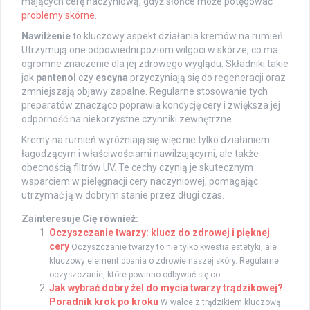
mających cerę naczyniową, gdyż słońce może potęgować
problemy skórne
.
Nawilżenie
to kluczowy aspekt działania kremów na rumień.
Utrzymują one odpowiedni poziom wilgoci w skórze, co ma
ogromne znaczenie dla jej zdrowego wyglądu. Składniki takie
jak
pantenol
czy
escyna
przyczyniają się do regeneracji oraz
zmniejszają objawy zapalne. Regularne stosowanie tych
preparatów znacząco poprawia kondycję cery i zwiększa jej
odporność na niekorzystne czynniki zewnętrzne.
Kremy na rumień wyróżniają się więc nie tylko działaniem
łagodzącym i właściwościami nawilżającymi, ale także
obecnością filtrów UV. Te cechy czynią je skutecznym
wsparciem w pielęgnacji cery naczyniowej, pomagając
utrzymać ją w dobrym stanie przez długi czas.
Zainteresuje Cię również:
Oczyszczanie twarzy: klucz do zdrowej i pięknej
cery
Oczyszczanie twarzy to nie tylko kwestia estetyki, ale
kluczowy element dbania o zdrowie naszej skóry. Regularne
oczyszczanie, które powinno odbywać się co...
Jak wybrać dobry żel do mycia twarzy trądzikowej?
Poradnik krok po kroku
W walce z trądzikiem kluczową