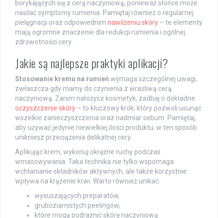
borykających się z cerą naczyniową, ponieważ słońce może
nasilać symptomy rumienia. Pamiętaj również o regularnej
pielęgnacji oraz odpowiednim
nawilżeniu skóry
– te elementy
mają ogromne znaczenie dla redukcji rumienia i ogólnej
zdrowotności cery.
Jakie są najlepsze praktyki aplikacji?
Stosowanie kremu na rumień
wymaga szczególnej uwagi,
zwłaszcza gdy mamy do czynienia z wrażliwą cerą
naczyniową. Zanim nałożysz kosmetyk, zadbaj o dokładne
oczyszczenie skóry
– to kluczowy krok, który pozwoli usunąć
wszelkie zanieczyszczenia oraz nadmiar sebum. Pamiętaj,
aby używać jedynie niewielkiej ilości produktu; w ten sposób
unikniesz przeciążenia delikatnej cery.
Aplikując krem, wykonuj okrężne ruchy podczas
wmasowywania. Taka technika nie tylko wspomaga
wchłanianie składników aktywnych, ale także korzystnie
wpływa na krążenie krwi. Warto również unikać:
wysuszających preparatów,
gruboziarnistych peelingów,
które mogą podrażnić skórę naczyniową.