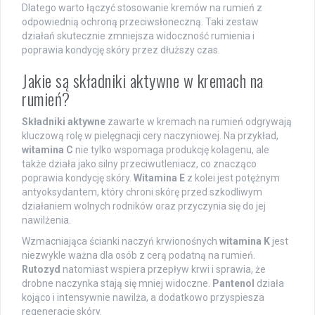
Dlatego warto łączyć stosowanie kremów na rumień z
odpowiednią ochroną przeciwsłoneczną. Taki zestaw
działań skutecznie zmniejsza widoczność rumienia i
poprawia kondycję skóry przez dłuższy czas.
Jakie są składniki aktywne w kremach na
rumień?
Składniki aktywne
zawarte w kremach na rumień odgrywają
kluczową rolę w pielęgnacji cery naczyniowej. Na przykład,
witamina C
nie tylko wspomaga produkcję kolagenu, ale
także działa jako silny przeciwutleniacz, co znacząco
poprawia kondycję skóry.
Witamina E
z kolei jest potężnym
antyoksydantem, który chroni skórę przed szkodliwym
działaniem wolnych rodników oraz przyczynia się do jej
nawilżenia.
Wzmacniająca ścianki naczyń krwionośnych
witamina K
jest
niezwykle ważna dla osób z cerą podatną na rumień.
Rutozyd
natomiast wspiera przepływ krwi i sprawia, że
drobne naczynka stają się mniej widoczne.
Pantenol
działa
kojąco i intensywnie nawilża, a dodatkowo przyspiesza
regenerację skóry.