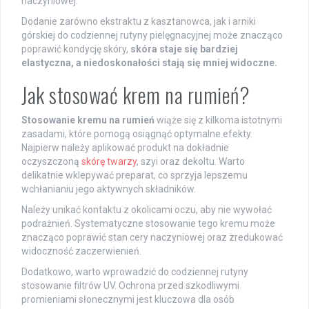
naczyniowej.
Dodanie zarówno ekstraktu z kasztanowca, jak i arniki
górskiej do codziennej rutyny pielęgnacyjnej może znacząco
poprawić kondycję skóry,
skóra staje się bardziej
elastyczna, a niedoskonałości stają się mniej widoczne.
Jak stosować krem na rumień?
Stosowanie kremu na rumień
wiąże się z kilkoma istotnymi
zasadami, które pomogą osiągnąć optymalne efekty.
Najpierw należy aplikować produkt na dokładnie
oczyszczoną
skórę twarzy
, szyi oraz dekoltu. Warto
delikatnie wklepywać preparat, co sprzyja lepszemu
wchłanianiu jego aktywnych składników.
Należy unikać kontaktu z okolicami oczu, aby nie wywołać
podrażnień. Systematyczne stosowanie tego kremu może
znacząco poprawić stan cery naczyniowej oraz zredukować
widoczność zaczerwienień.
Dodatkowo, warto wprowadzić do codziennej rutyny
stosowanie filtrów UV. Ochrona przed szkodliwymi
promieniami słonecznymi jest kluczowa dla osób