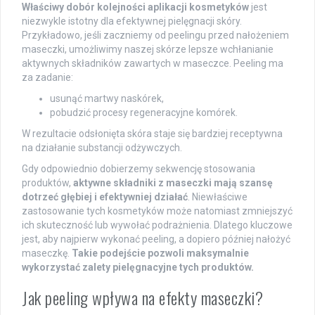
Właściwy dobór kolejności aplikacji kosmetyków
jest
niezwykle istotny dla efektywnej pielęgnacji skóry.
Przykładowo, jeśli zaczniemy od peelingu przed nałożeniem
maseczki, umożliwimy naszej skórze lepsze wchłanianie
aktywnych składników zawartych w maseczce. Peeling ma
za zadanie:
usunąć martwy naskórek,
pobudzić procesy regeneracyjne komórek.
W rezultacie odsłonięta skóra staje się bardziej receptywna
na działanie substancji odżywczych.
Gdy odpowiednio dobierzemy sekwencję stosowania
produktów,
aktywne składniki z maseczki mają szansę
dotrzeć głębiej i efektywniej działać
. Niewłaściwe
zastosowanie tych kosmetyków może natomiast zmniejszyć
ich skuteczność lub wywołać podrażnienia. Dlatego kluczowe
jest, aby najpierw wykonać peeling, a dopiero później nałożyć
maseczkę.
Takie podejście pozwoli maksymalnie
wykorzystać zalety pielęgnacyjne tych produktów.
Jak peeling wpływa na efekty maseczki?