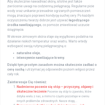
Aby skutecznie nawadniać skórę, istotne jest także
zwrócenie uwagi na codzienną pielęgnację. Regularne picie
wody oraz unikanie przesadnie ogrzanych pomieszczeń
mogą znacząco poprawić kondycję suchej cery. Po każdym
oczyszczeniu twarzy dobrze jest używać
łagodzącego
środka nawilżającego
, co pomoże zniwelować uczucie
ściągnięcia.
W okresie zimowym skóra staje się wyjątkowo podatna na
działanie niskich temperatur oraz wiatru. Warto wtedy
wzbogacić swoją rutynę pielęgnacyjną o:
naturalne oleje
,
intensywnie nawilżające kremy.
Dzięki tym prostym zasadom można skutecznie zadbać o
cerę suchą
i utrzymać jej odpowiedni poziom wilgoci przez
cały rok.
Zainteresuje Cię również:
Nadmierne pocenie się stóp – przyczyny, objawy i
skuteczne leczenie
Pocenie się stóp to zjawisko, które
dotyka wielu z nas, a mimo to często pozostaje w cieniu
innych problemów zdrowotnych. Nasze stopy,...