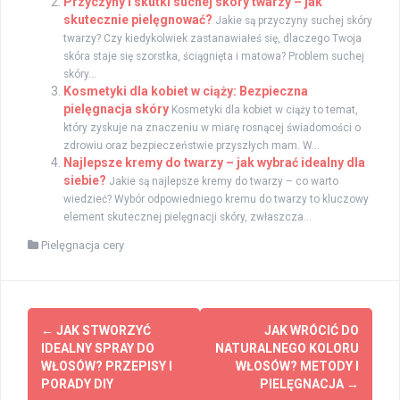
Przyczyny i skutki suchej skóry twarzy – jak
skutecznie pielęgnować?
Jakie są przyczyny suchej skóry
twarzy? Czy kiedykolwiek zastanawiałeś się, dlaczego Twoja
skóra staje się szorstka, ściągnięta i matowa? Problem suchej
skóry...
Kosmetyki dla kobiet w ciąży: Bezpieczna
pielęgnacja skóry
Kosmetyki dla kobiet w ciąży to temat,
który zyskuje na znaczeniu w miarę rosnącej świadomości o
zdrowiu oraz bezpieczeństwie przyszłych mam. W...
Najlepsze kremy do twarzy – jak wybrać idealny dla
siebie?
Jakie są najlepsze kremy do twarzy – co warto
wiedzieć? Wybór odpowiedniego kremu do twarzy to kluczowy
element skutecznej pielęgnacji skóry, zwłaszcza...
Pielęgnacja cery
Zobacz
←
JAK STWORZYĆ
JAK WRÓCIĆ DO
wpisy
IDEALNY SPRAY DO
NATURALNEGO KOLORU
WŁOSÓW? PRZEPISY I
WŁOSÓW? METODY I
PORADY DIY
PIELĘGNACJA
→