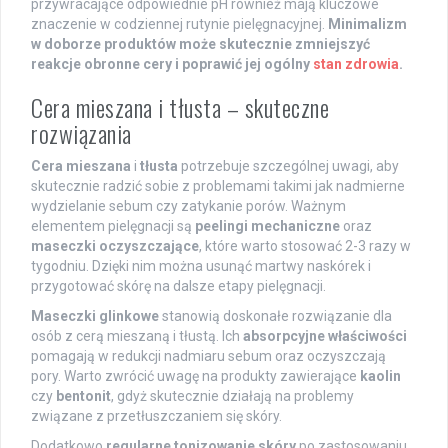
przywracające odpowiednie pH również mają kluczowe
znaczenie w codziennej rutynie pielęgnacyjnej.
Minimalizm
w doborze produktów może skutecznie zmniejszyć
reakcje obronne cery i poprawić jej ogólny
stan zdrowia
.
Cera mieszana i tłusta – skuteczne
rozwiązania
Cera mieszana
i
tłusta
potrzebuje szczególnej uwagi, aby
skutecznie radzić sobie z problemami takimi jak nadmierne
wydzielanie sebum czy zatykanie porów. Ważnym
elementem pielęgnacji są
peelingi mechaniczne
oraz
maseczki oczyszczające
, które warto stosować 2-3 razy w
tygodniu. Dzięki nim można usunąć martwy naskórek i
przygotować skórę na dalsze etapy pielęgnacji.
Maseczki glinkowe
stanowią doskonałe rozwiązanie dla
osób z cerą mieszaną i tłustą. Ich
absorpcyjne właściwości
pomagają w redukcji nadmiaru sebum oraz oczyszczają
pory. Warto zwrócić uwagę na produkty zawierające
kaolin
czy
bentonit
, gdyż skutecznie działają na problemy
związane z przetłuszczaniem się skóry.
Dodatkowo
regularne tonizowanie skóry
po zastosowaniu