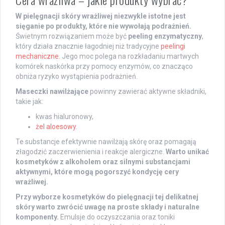
W pielęgnacji skóry wrażliwej niezwykle istotne jest
sięganie po produkty, które nie wywołają podrażnień.
Świetnym rozwiązaniem może być
peeling enzymatyczny
,
który działa znacznie łagodniej niż tradycyjne
peelingi
mechaniczne
. Jego moc polega na rozkładaniu martwych
komórek naskórka przy pomocy enzymów, co znacząco
obniża ryzyko wystąpienia podrażnień.
Maseczki nawilżające
powinny zawierać aktywne składniki,
takie jak:
kwas hialuronowy,
żel aloesowy
.
Te substancje efektywnie nawilżają skórę oraz pomagają
złagodzić zaczerwienienia i reakcje alergiczne.
Warto unikać
kosmetyków z alkoholem oraz silnymi substancjami
aktywnymi, które mogą pogorszyć kondycję cery
wrażliwej.
Przy wyborze kosmetyków do pielęgnacji tej delikatnej
skóry warto zwrócić uwagę na proste składy i naturalne
komponenty.
Emulsje do oczyszczania oraz toniki