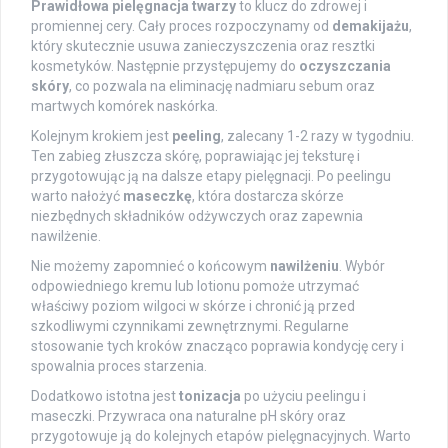
Prawidłowa pielęgnacja twarzy
to klucz do zdrowej i
promiennej cery. Cały proces rozpoczynamy od
demakijażu
,
który skutecznie usuwa zanieczyszczenia oraz resztki
kosmetyków. Następnie przystępujemy do
oczyszczania
skóry
, co pozwala na eliminację nadmiaru sebum oraz
martwych komórek naskórka.
Kolejnym krokiem jest
peeling
, zalecany 1-2 razy w tygodniu.
Ten zabieg złuszcza skórę, poprawiając jej teksturę i
przygotowując ją na dalsze etapy pielęgnacji. Po peelingu
warto nałożyć
maseczkę
, która dostarcza skórze
niezbędnych składników odżywczych oraz zapewnia
nawilżenie.
Nie możemy zapomnieć o końcowym
nawilżeniu
. Wybór
odpowiedniego kremu lub lotionu pomoże utrzymać
właściwy poziom wilgoci w skórze i chronić ją przed
szkodliwymi czynnikami zewnętrznymi. Regularne
stosowanie tych kroków znacząco poprawia kondycję cery i
spowalnia proces starzenia.
Dodatkowo istotna jest
tonizacja
po użyciu peelingu i
maseczki. Przywraca ona naturalne pH skóry oraz
przygotowuje ją do kolejnych etapów pielęgnacyjnych. Warto