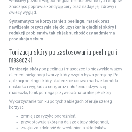
właściwy poziom wilgoci. Regularne stosowanie tych etapów
znacząco poprawia kondycję cery oraz nadaje jej zdrowy i
świeży wygląd.
Systematyczne korzystanie z peelingu, masek oraz
nawilżenia przyczynia się do uzyskania gładkiej skóry i
redukcji problemów takich jak suchość czy nadmierna
produkcja sebum.
Tonizacja skóry po zastosowaniu peelingu i
maseczki
Tonizacja skóry
po peelingu i maseczce to niezwykle ważny
element pielęgnacji twarzy, który często bywa pomijany. Po
aplikacji peelingu, który skutecznie usuwa martwe komórki
naskórka i wygładza cerę, oraz nałożeniu odżywczej
maseczki, tonik pomaga przywrócić naturalne pH skóry.
Wykorzystanie toniku po tych zabiegach oferuje szereg
korzyści:
zmniejsza ryzyko podrażnień,
przygotowuje skórę na dalsze etapy pielęgnacji,
zwiększa zdolność do wchłaniania składników