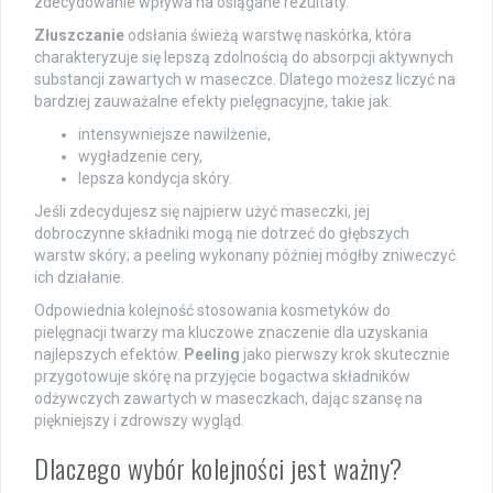
zdecydowanie wpływa na osiągane rezultaty.
Złuszczanie
odsłania świeżą warstwę naskórka, która
charakteryzuje się lepszą zdolnością do absorpcji aktywnych
substancji zawartych w maseczce. Dlatego możesz liczyć na
bardziej zauważalne efekty pielęgnacyjne, takie jak:
intensywniejsze nawilżenie,
wygładzenie cery,
lepsza kondycja skóry.
Jeśli zdecydujesz się najpierw użyć maseczki, jej
dobroczynne składniki mogą nie dotrzeć do głębszych
warstw skóry; a peeling wykonany później mógłby zniweczyć
ich działanie.
Odpowiednia kolejność stosowania kosmetyków do
pielęgnacji twarzy ma kluczowe znaczenie dla uzyskania
najlepszych efektów.
Peeling
jako pierwszy krok skutecznie
przygotowuje skórę na przyjęcie bogactwa składników
odżywczych zawartych w maseczkach, dając szansę na
piękniejszy i zdrowszy wygląd.
Dlaczego wybór kolejności jest ważny?