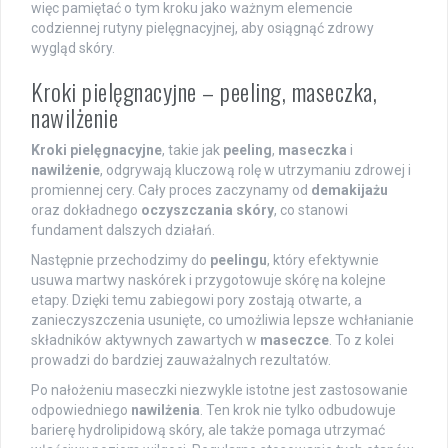
więc pamiętać o tym kroku jako ważnym elemencie
codziennej rutyny pielęgnacyjnej, aby osiągnąć zdrowy
wygląd skóry.
Kroki pielęgnacyjne – peeling, maseczka,
nawilżenie
Kroki pielęgnacyjne
, takie jak
peeling
,
maseczka
i
nawilżenie
, odgrywają kluczową rolę w utrzymaniu zdrowej i
promiennej cery. Cały proces zaczynamy od
demakijażu
oraz dokładnego
oczyszczania skóry
, co stanowi
fundament dalszych działań.
Następnie przechodzimy do
peelingu
, który efektywnie
usuwa martwy naskórek i przygotowuje skórę na kolejne
etapy. Dzięki temu zabiegowi pory zostają otwarte, a
zanieczyszczenia usunięte, co umożliwia lepsze wchłanianie
składników aktywnych zawartych w
maseczce
. To z kolei
prowadzi do bardziej zauważalnych rezultatów.
Po nałożeniu maseczki niezwykle istotne jest zastosowanie
odpowiedniego
nawilżenia
. Ten krok nie tylko odbudowuje
barierę hydrolipidową skóry, ale także pomaga utrzymać