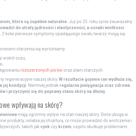
om, które są zupełnie naturalne.
Już po 25. roku życia zauważalny
owadzi do utraty jędrności i elastyczności, a oznaki wiotkości
.
Z kolei pierwsze symptomy opadającego owalu twarzy mogą się
rocesem starzenia się wyróżniamy:
az wokół oczu,
e,
ystępowaniu
rozszerzonych porów
oraz plam starczych.
my regeneracyjne naszej skóry.
W rezultacie gojenie ran wydłuża się,
 jej kondycji.
Niemniej jednak
regularna pielęgnacja oraz zdrowa
 i przyczynić się do poprawy stanu skóry na dłużej.
niowe wpływają na skórę?
wieniowe
mają ogromny wpływ na stan naszej skóry. Dieta uboga w
e produkty, osłabia jej strukturę, co może prowadzić do wiotczenia i
dżywczych, takich jak
cynk
czy
krzem
, często skutkuje problemami