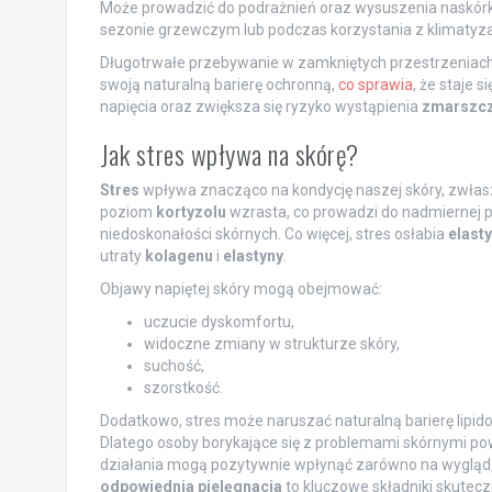
Może prowadzić do podrażnień oraz wysuszenia naskó
sezonie grzewczym lub podczas korzystania z klimatyzac
Długotrwałe przebywanie w zamkniętych przestrzeniach 
swoją naturalną barierę ochronną,
co sprawia
, że staje 
napięcia oraz zwiększa się ryzyko wystąpienia
zmarszc
Jak stres wpływa na skórę?
Stres
wpływa znacząco na kondycję naszej skóry, zwłasz
poziom
kortyzolu
wzrasta, co prowadzi do nadmiernej p
niedoskonałości skórnych. Co więcej, stres osłabia
elast
utraty
kolagenu
i
elastyny
.
Objawy napiętej skóry mogą obejmować:
uczucie dyskomfortu,
widoczne zmiany w strukturze skóry,
suchość,
szorstkość.
Dodatkowo, stres może naruszać naturalną barierę lipid
Dlatego osoby borykające się z problemami skórnymi powi
działania mogą pozytywnie wpłynąć zarówno na wygląd, j
odpowiednia pielęgnacja
to kluczowe składniki skutecz