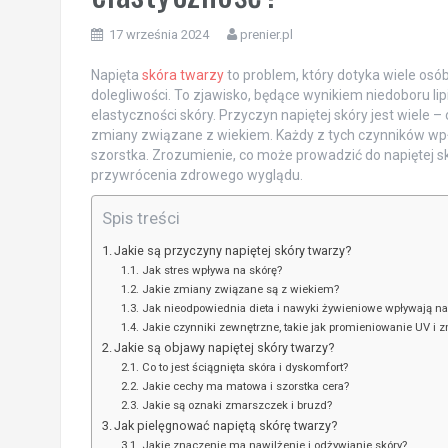
17 września 2024
prenier.pl
Napięta
skóra twarzy
to problem, który dotyka wiele osó
dolegliwości. To zjawisko, będące wynikiem niedoboru l
elastyczności skóry. Przyczyn napiętej skóry jest wiele
zmiany związane z wiekiem. Każdy z tych czynników wpły
szorstka. Zrozumienie, co może prowadzić do napiętej skór
przywrócenia zdrowego wyglądu.
Spis treści
Jakie są przyczyny napiętej skóry twarzy?
Jak stres wpływa na skórę?
Jakie zmiany związane są z wiekiem?
Jak nieodpowiednia dieta i nawyki żywieniowe wpływają na
Jakie czynniki zewnętrzne, takie jak promieniowanie UV i 
Jakie są objawy napiętej skóry twarzy?
Co to jest ściągnięta skóra i dyskomfort?
Jakie cechy ma matowa i szorstka cera?
Jakie są oznaki zmarszczek i bruzd?
Jak pielęgnować napiętą skórę twarzy?
Jakie znaczenie ma nawilżenie i odżywianie skóry?