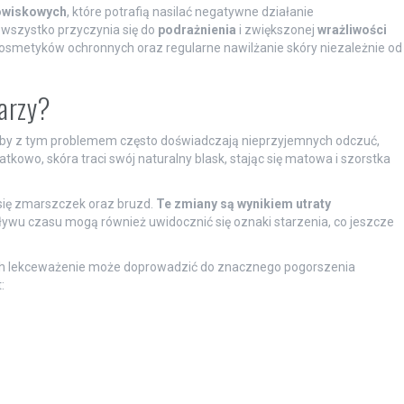
owiskowych
, które potrafią nasilać negatywne działanie
wszystko przyczynia się do
podrażnienia
i zwiększonej
wrażliwości
kosmetyków ochronnych oraz regularne nawilżanie skóry niezależnie od
warzy?
oby z tym problemem często doświadczają nieprzyjemnych odczuć,
kowo, skóra traci swój naturalny blask, stając się matowa i szorstka
 się zmarszczek oraz bruzd.
Te zmiany są wynikiem utraty
ywu czasu mogą również uwidocznić się oznaki starzenia, co jeszcze
ch lekceważenie może doprowadzić do znacznego pogorszenia
: