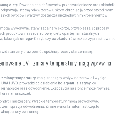
waną dietę
. Powinna ona obfitować w przeciwutleniacze oraz składniki
odgrywają istotną rolę w zdrowiu skóry, chroniąc ją przed szkodliwym
wieżych owoców i warzyw dostarcza niezbędnych mikroelementów
 mogą wywoływać stany zapalne w skórze, przyspieszając procesy
ych produktów na rzecz zdrowej diety opartej na naturalnych
, takich jak
omega-3
z ryb czy
awokado
, również sprzyja zachowaniu
ić stan cery oraz pomóc opóźnić procesy starzenia się.
mieniowanie UV i zmiany temperatury, mają wpływ na
z
zmiany temperatury
, mają znaczący wpływ na zdrowie i wygląd
e
UVA
i
UVB
, prowadzi do osłabienia
kolagenu
i
elastyny
, co
e jej napięcie oraz odwodnienie. Ekspozycja na słońce może również
ń oraz zmarszczek.
kondycji naszej cery. Wysokie temperatury mogą prowokować
trzem sprzyja odwodnieniu. Zimne warunki natomiast często
ralnej bariery ochronnej.