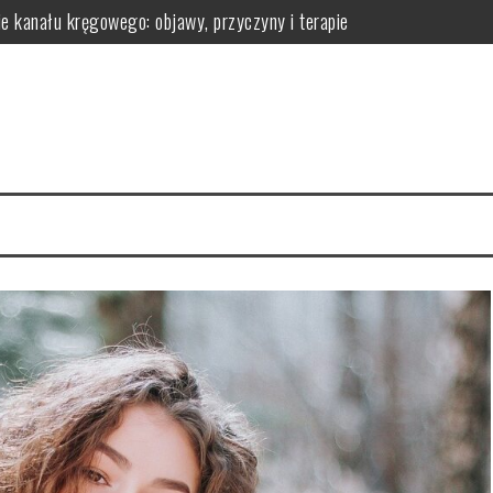
ie kanału kręgowego: objawy, przyczyny i terapie
omatologa?
 efekty pielęgnacyjne
 ich działanie na skórę
la regeneracji organizmu
erac i przechowywanie do wygodnej aranżacji