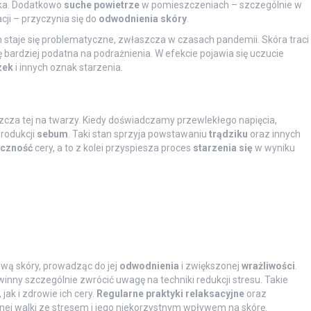
rka. Dodatkowo
suche powietrze
w pomieszczeniach – szczególnie w
ji – przyczynia się do
odwodnienia skóry
.
staje się problematyczne, zwłaszcza w czasach pandemii. Skóra traci
się bardziej podatna na podrażnienia. W efekcie pojawia się uczucie
zek
i innych oznak starzenia.
cza tej na twarzy. Kiedy doświadczamy przewlekłego napięcia,
rodukcji
sebum
. Taki stan sprzyja powstawaniu
trądziku
oraz innych
yczność
cery, a to z kolei przyspiesza proces
starzenia się
w wyniku
ową skóry, prowadząc do jej
odwodnienia
i zwiększonej
wrażliwości
.
nny szczególnie zwrócić uwagę na techniki redukcji stresu. Takie
ak i zdrowie ich cery.
Regularne praktyki relaksacyjne
oraz
nej walki ze stresem i jego niekorzystnym wpływem na skórę.