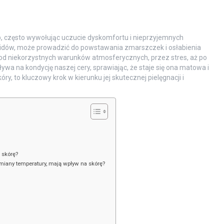
b, często wywołując uczucie dyskomfortu i nieprzyjemnych
ipidów, może prowadzić do powstawania zmarszczek i osłabienia
 – od niekorzystnych warunków atmosferycznych, przez stres, aż po
wa na kondycję naszej cery, sprawiając, że staje się ona matowa i
y, to kluczowy krok w kierunku jej skutecznej pielęgnacji i
 skórę?
zmiany temperatury, mają wpływ na skórę?