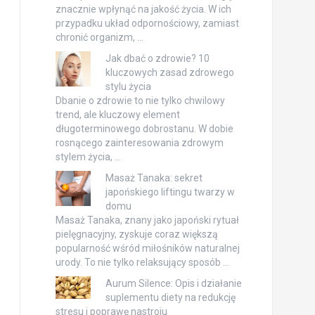
znacznie wpłynąć na jakość życia. W ich
przypadku układ odpornościowy, zamiast
chronić organizm, …
Jak dbać o zdrowie? 10
kluczowych zasad zdrowego
stylu życia
Dbanie o zdrowie to nie tylko chwilowy
trend, ale kluczowy element
długoterminowego dobrostanu. W dobie
rosnącego zainteresowania zdrowym
stylem życia, …
Masaż Tanaka: sekret
japońskiego liftingu twarzy w
domu
Masaż Tanaka, znany jako japoński rytuał
pielęgnacyjny, zyskuje coraz większą
popularność wśród miłośników naturalnej
urody. To nie tylko relaksujący sposób …
Aurum Silence: Opis i działanie
suplementu diety na redukcję
stresu i poprawę nastroju