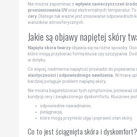
Nie można zapominać o
wpływie zanieczyszczeń środ
promieniowania UV
oraz ekstremalnych temperatur. To 
cery
. Dlatego tak ważne jest stosowanie odpowiednich 
warunków atmosferycznych.
Jakie są objawy napiętej skóry t
Napięta skóra twarzy
objawia się na różne sposoby. Os
które mogą przybierać formę kłucia czy szczypania. Dodat
w dotyku.
Co więcej, nadmierna napiętość prowadzi do pojawiania
elastyczności i odpowiedniego nawilżenia.
W miarę upł
bardziej potęguje problem napiętej skóry.
Nie można bagatelizować tych symptomów, ponieważ i
kondycji cery i zwiększonego dyskomfortu. Kluczowe jest
odpowiednie nawadnianie,
pielęgnacja,
które mogą przynieść ulgę i poprawić stan skóry.
Co to jest ściągnięta skóra i dyskomfort?