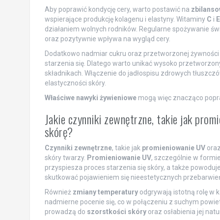
Aby poprawić kondycję cery, warto postawić na
zbilanso
wspierające produkcję kolagenu i elastyny. Witaminy
C
i
E
działaniem wolnych rodników. Regularne spożywanie ś
oraz pozytywnie wpływa na wygląd cery.
Dodatkowo nadmiar cukru oraz przetworzonej żywności
starzenia się. Dlatego warto unikać wysoko przetworzon
składnikach. Włączenie do jadłospisu zdrowych tłuszczów
elastyczności skóry.
Właściwe nawyki żywieniowe
mogą więc znacząco popraw
Jakie czynniki zewnętrzne, takie jak pro
skórę?
Czynniki zewnętrzne
, takie jak
promieniowanie UV
ora
skóry twarzy.
Promieniowanie UV
, szczególnie w formi
przyspiesza proces starzenia się skóry, a także powoduj
skutkować pojawieniem się nieestetycznych przebarwie
Również
zmiany temperatury
odgrywają istotną rolę w 
nadmierne pocenie się, co w połączeniu z suchym powie
prowadzą do
szorstkości skóry
oraz osłabienia jej natu