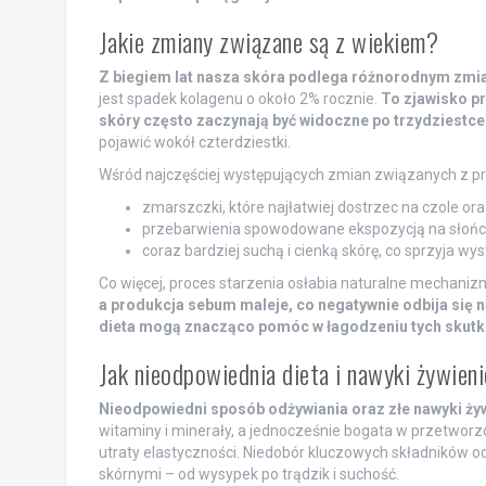
Jakie zmiany związane są z wiekiem?
Z biegiem lat nasza skóra podlega różnorodnym zmian
jest spadek kolagenu o około 2% rocznie.
To zjawisko pr
skóry często zaczynają być widoczne po trzydziestce
pojawić wokół czterdziestki.
Wśród najczęściej występujących zmian związanych z p
zmarszczki, które najłatwiej dostrzec na czole or
przebarwienia spowodowane ekspozycją na słońc
coraz bardziej suchą i cienką skórę, co sprzyja w
Co więcej, proces starzenia osłabia naturalne mechaniz
a produkcja sebum maleje, co negatywnie odbija się na
dieta mogą znacząco pomóc w łagodzeniu tych skutków
Jak nieodpowiednia dieta i nawyki żywie
Nieodpowiedni sposób odżywiania oraz złe nawyki ży
witaminy i minerały, a jednocześnie bogata w przetworzon
utraty elastyczności. Niedobór kluczowych składników o
skórnymi – od wysypek po trądzik i suchość.