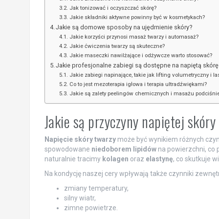
Jak tonizować i oczyszczać skórę?
Jakie składniki aktywne powinny być w kosmetykach?
Jakie są domowe sposoby na ujędrnienie skóry?
Jakie korzyści przynosi masaż twarzy i automasaż?
Jakie ćwiczenia twarzy są skuteczne?
Jakie maseczki nawilżające i odżywcze warto stosować?
Jakie profesjonalne zabiegi są dostępne na napiętą skórę
Jakie zabiegi napinające, takie jak lifting volumetryczny i la
Co to jest mezoterapia igłowa i terapia ultradźwiękami?
Jakie są zalety peelingów chemicznych i masażu podciśn
Jakie są przyczyny napiętej skóry
Napięcie skóry twarzy
może być wynikiem różnych czynnik
spowodowane
niedoborem lipidów
na powierzchni, co 
naturalnie tracimy
kolagen
oraz
elastynę
, co skutkuje w
Na kondycję naszej cery wpływają także czynniki zewnęt
zmiany temperatury,
silny wiatr,
zimne powietrze.