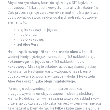
Aby stworzyć własny krem do rąk w stylu DIY, będziesz
potrzebować kilku podstawowych, naturalnych składników.
Cały proces zajmuje zaledwie kilka minut i można go łatwo
dostosować do swoich indywidualnych potrzeb. Kluczowe
elementy to:
olej kokosowy
lub
jojoba
,
masło shea
,
masło kakaowe
,
żel Aloe Vera
.
Na początek roztop
1/8 szklanki masła shea
w kąpieli
wodnej. Kiedy będzie już płynne, dodaj
1/2 szklanki oleju
kokosowego
lub
jojoba
oraz
1/8 szklanki masła
kakaowego
. Mieszaj te składniki aż do uzyskania gładkiej
konsystencji. Następnie warto wzbogacić nasz krem o
dodatkowe właściwości nawilżające – dodaj
1 łyżkę żelu
Aloe Vera
oraz
1 łyżkę oleju migdałowego
.
Pamiętaj o odpowiedniej temperaturze podczas
przygotowywania emulsji, co zapewni idealną strukturę
kremu. Po dokładnym wymieszaniu wszystkich składników
przelej go do czystego słoiczka i umieść w ciemnym miejscu.
Taki naturalny krem do rąk
nie tylko skutecznie pielęgnuje