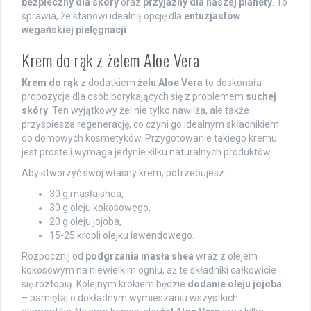
bezpieczny dla skóry
oraz
przyjazny dla naszej planety
. To
sprawia, że stanowi idealną opcję dla
entuzjastów
wegańskiej pielęgnacji
.
Krem do rąk z żelem Aloe Vera
Krem do rąk
z dodatkiem
żelu Aloe Vera
to doskonała
propozycja dla osób borykających się z problemem
suchej
skóry
. Ten wyjątkowy żel nie tylko nawilża, ale także
przyspiesza regenerację, co czyni go idealnym składnikiem
do domowych kosmetyków. Przygotowanie takiego kremu
jest proste i wymaga jedynie kilku naturalnych produktów.
Aby stworzyć swój własny krem, potrzebujesz:
30 g masła shea,
30 g oleju kokosowego,
20 g oleju jojoba,
15-25 kropli olejku lawendowego.
Rozpocznij od
podgrzania masła shea
wraz z olejem
kokosowym na niewielkim ogniu, aż te składniki całkowicie
się roztopią. Kolejnym krokiem będzie
dodanie oleju jojoba
– pamiętaj o dokładnym wymieszaniu wszystkich