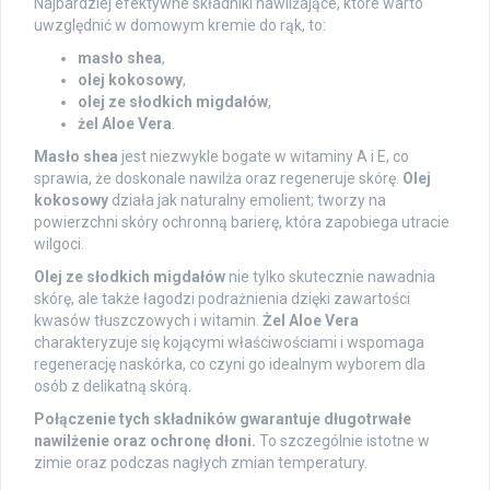
Najbardziej efektywne składniki nawilżające, które warto
uwzględnić w domowym kremie do rąk, to:
masło shea
,
olej kokosowy
,
olej ze słodkich migdałów
,
żel Aloe Vera
.
Masło shea
jest niezwykle bogate w witaminy A i E, co
sprawia, że doskonale nawilża oraz regeneruje skórę.
Olej
kokosowy
działa jak naturalny emolient; tworzy na
powierzchni skóry ochronną barierę, która zapobiega utracie
wilgoci.
Olej ze słodkich migdałów
nie tylko skutecznie nawadnia
skórę, ale także łagodzi podrażnienia dzięki zawartości
kwasów tłuszczowych i witamin.
Żel Aloe Vera
charakteryzuje się kojącymi właściwościami i wspomaga
regenerację naskórka, co czyni go idealnym wyborem dla
osób z delikatną skórą.
Połączenie tych składników gwarantuje długotrwałe
nawilżenie oraz ochronę dłoni.
To szczególnie istotne w
zimie oraz podczas nagłych zmian temperatury.