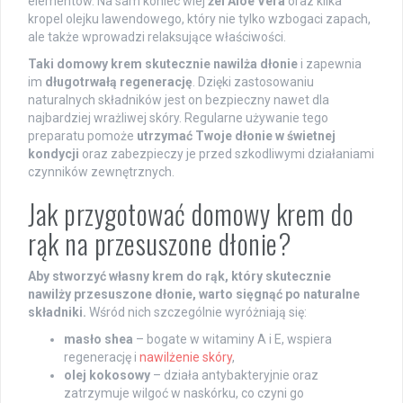
elementów. Na sam koniec wlej
żel Aloe Vera
oraz kilka
kropel olejku lawendowego, który nie tylko wzbogaci zapach,
ale także wprowadzi relaksujące właściwości.
Taki domowy krem skutecznie nawilża dłonie
i zapewnia
im
długotrwałą regenerację
. Dzięki zastosowaniu
naturalnych składników jest on bezpieczny nawet dla
najbardziej wrażliwej skóry. Regularne używanie tego
preparatu pomoże
utrzymać Twoje dłonie w świetnej
kondycji
oraz zabezpieczy je przed szkodliwymi działaniami
czynników zewnętrznych.
Jak przygotować domowy krem do
rąk na przesuszone dłonie?
Aby stworzyć własny krem do rąk, który skutecznie
nawilży przesuszone dłonie, warto sięgnąć po naturalne
składniki.
Wśród nich szczególnie wyróżniają się:
masło shea
– bogate w witaminy A i E, wspiera
regenerację i
nawilżenie skóry
,
olej kokosowy
– działa antybakteryjnie oraz
zatrzymuje wilgoć w naskórku, co czyni go