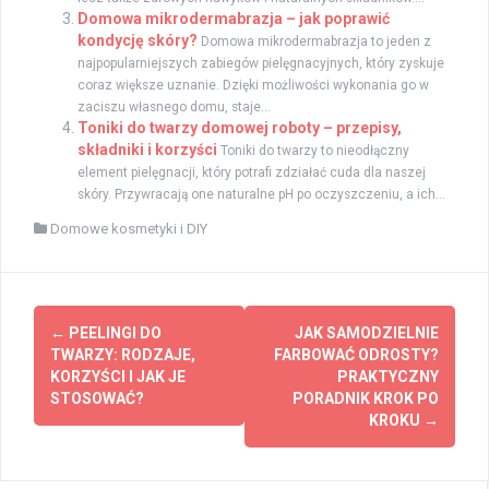
Domowa mikrodermabrazja – jak poprawić
kondycję skóry?
Domowa mikrodermabrazja to jeden z
najpopularniejszych zabiegów pielęgnacyjnych, który zyskuje
coraz większe uznanie. Dzięki możliwości wykonania go w
zaciszu własnego domu, staje...
Toniki do twarzy domowej roboty – przepisy,
składniki i korzyści
Toniki do twarzy to nieodłączny
element pielęgnacji, który potrafi zdziałać cuda dla naszej
skóry. Przywracają one naturalne pH po oczyszczeniu, a ich...
Domowe kosmetyki i DIY
Zobacz
←
PEELINGI DO
JAK SAMODZIELNIE
wpisy
TWARZY: RODZAJE,
FARBOWAĆ ODROSTY?
KORZYŚCI I JAK JE
PRAKTYCZNY
STOSOWAĆ?
PORADNIK KROK PO
KROKU
→