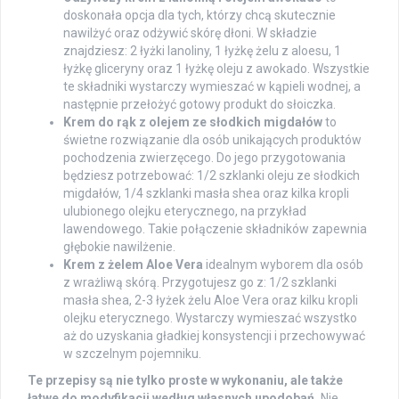
doskonała opcja dla tych, którzy chcą skutecznie
nawilżyć oraz odżywić skórę dłoni. W składzie
znajdziesz: 2 łyżki lanoliny, 1 łyżkę żelu z aloesu, 1
łyżkę gliceryny oraz 1 łyżkę oleju z awokado. Wszystkie
te składniki wystarczy wymieszać w kąpieli wodnej, a
następnie przełożyć gotowy produkt do słoiczka.
Krem do rąk z olejem ze słodkich migdałów
to
świetne rozwiązanie dla osób unikających produktów
pochodzenia zwierzęcego. Do jego przygotowania
będziesz potrzebować: 1/2 szklanki oleju ze słodkich
migdałów, 1/4 szklanki masła shea oraz kilka kropli
ulubionego olejku eterycznego, na przykład
lawendowego. Takie połączenie składników zapewnia
głębokie nawilżenie.
Krem z żelem Aloe Vera
idealnym wyborem dla osób
z wrażliwą skórą. Przygotujesz go z: 1/2 szklanki
masła shea, 2-3 łyżek żelu Aloe Vera oraz kilku kropli
olejku eterycznego. Wystarczy wymieszać wszystko
aż do uzyskania gładkiej konsystencji i przechowywać
w szczelnym pojemniku.
Te przepisy są nie tylko proste w wykonaniu, ale także
łatwe do modyfikacji według własnych upodobań.
Nie