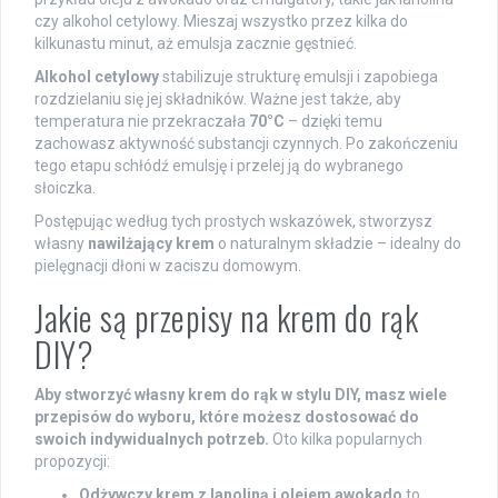
czy alkohol cetylowy. Mieszaj wszystko przez kilka do
kilkunastu minut, aż emulsja zacznie gęstnieć.
Alkohol cetylowy
stabilizuje strukturę emulsji i zapobiega
rozdzielaniu się jej składników. Ważne jest także, aby
temperatura nie przekraczała
70°C
– dzięki temu
zachowasz aktywność substancji czynnych. Po zakończeniu
tego etapu schłódź emulsję i przelej ją do wybranego
słoiczka.
Postępując według tych prostych wskazówek, stworzysz
własny
nawilżający krem
o naturalnym składzie – idealny do
pielęgnacji dłoni w zaciszu domowym.
Jakie są przepisy na krem do rąk
DIY?
Aby stworzyć własny krem do rąk w stylu DIY, masz wiele
przepisów do wyboru, które możesz dostosować do
swoich indywidualnych potrzeb.
Oto kilka popularnych
propozycji:
Odżywczy krem z lanoliną i olejem awokado
to