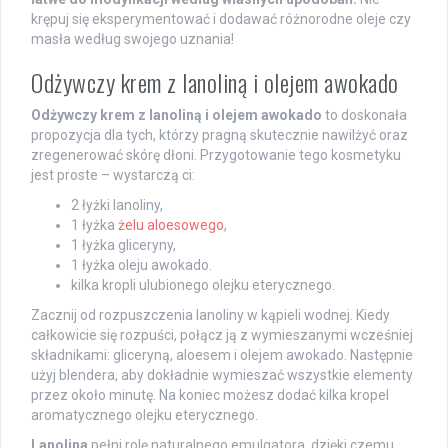
krępuj się eksperymentować i dodawać różnorodne oleje czy
masła według swojego uznania!
Odżywczy krem z lanoliną i olejem awokado
Odżywczy krem z lanoliną i olejem awokado
to doskonała
propozycja dla tych, którzy pragną skutecznie nawilżyć oraz
zregenerować skórę dłoni. Przygotowanie tego kosmetyku
jest proste – wystarczą ci:
2 łyżki lanoliny,
1 łyżka
żelu aloesowego
,
1 łyżka gliceryny,
1 łyżka oleju awokado.
kilka kropli ulubionego olejku eterycznego.
Zacznij od rozpuszczenia lanoliny w kąpieli wodnej. Kiedy
całkowicie się rozpuści, połącz ją z wymieszanymi wcześniej
składnikami: gliceryną, aloesem i olejem awokado. Następnie
użyj blendera, aby dokładnie wymieszać wszystkie elementy
przez około minutę. Na koniec możesz dodać kilka kropel
aromatycznego olejku eterycznego.
Lanolina
pełni rolę naturalnego emulgatora, dzięki czemu