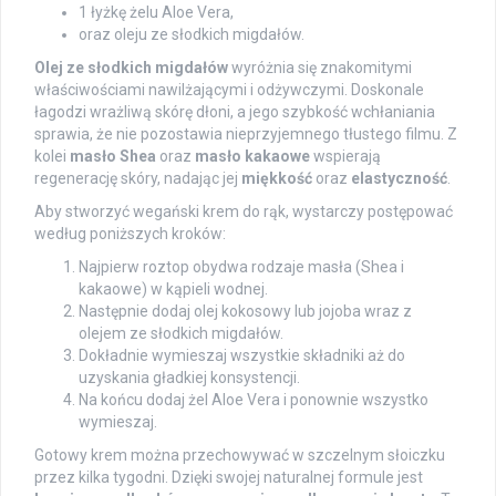
1 łyżkę żelu Aloe Vera,
oraz oleju ze słodkich migdałów.
Olej ze słodkich migdałów
wyróżnia się znakomitymi
właściwościami nawilżającymi i odżywczymi. Doskonale
łagodzi wrażliwą skórę dłoni, a jego szybkość wchłaniania
sprawia, że nie pozostawia nieprzyjemnego tłustego filmu. Z
kolei
masło Shea
oraz
masło kakaowe
wspierają
regenerację skóry, nadając jej
miękkość
oraz
elastyczność
.
Aby stworzyć wegański krem do rąk, wystarczy postępować
według poniższych kroków:
Najpierw roztop obydwa rodzaje masła (Shea i
kakaowe) w kąpieli wodnej.
Następnie dodaj olej kokosowy lub jojoba wraz z
olejem ze słodkich migdałów.
Dokładnie wymieszaj wszystkie składniki aż do
uzyskania gładkiej konsystencji.
Na końcu dodaj żel Aloe Vera i ponownie wszystko
wymieszaj.
Gotowy krem można przechowywać w szczelnym słoiczku
przez kilka tygodni. Dzięki swojej naturalnej formule jest