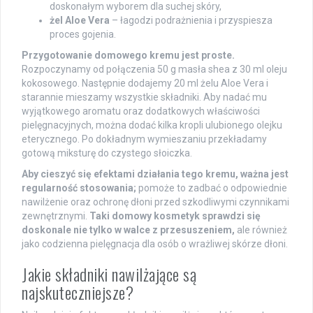
doskonałym wyborem dla suchej skóry,
żel Aloe Vera
– łagodzi podrażnienia i przyspiesza
proces gojenia.
Przygotowanie domowego kremu jest proste.
Rozpoczynamy od połączenia 50 g masła shea z 30 ml oleju
kokosowego. Następnie dodajemy 20 ml żelu Aloe Vera i
starannie mieszamy wszystkie składniki. Aby nadać mu
wyjątkowego aromatu oraz dodatkowych właściwości
pielęgnacyjnych, można dodać kilka kropli ulubionego olejku
eterycznego. Po dokładnym wymieszaniu przekładamy
gotową miksturę do czystego słoiczka.
Aby cieszyć się efektami działania tego kremu, ważna jest
regularność stosowania;
pomoże to zadbać o odpowiednie
nawilżenie oraz ochronę dłoni przed szkodliwymi czynnikami
zewnętrznymi.
Taki domowy kosmetyk sprawdzi się
doskonale nie tylko w walce z przesuszeniem,
ale również
jako codzienna pielęgnacja dla osób o wrażliwej skórze dłoni.
Jakie składniki nawilżające są
najskuteczniejsze?