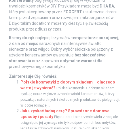
Konserwanty
odgrywają kluczową rolę w wydłużaniu
trwałości kosmetyków DIY. Przykładem może być
DHA BA
,
który jest akceptowany przez
ECOCERT
i skutecznie chroni
krem przed zepsuciem oraz rozwojem mikroorganizmów.
Dzięki takim dodatkom możemy cieszyć się świeżością
produktu przez dłuższy czas.
Kremy do rąk
najlepiej trzymać w
temperaturze pokojowej
,
z dala od miejsc narażonych na intensywne światło
słoneczne oraz wilgoć. Dobry wybór słoiczka połączony z
użyciem konserwantów gwarantuje
bezpieczeństwo
stosowania
oraz zapewnia
optymalne warunki
dla
przechowywanego kosmetyku.
Zainteresuje Cię również:
Polskie kosmetyki z dobrym składem – dlaczego
warto je wybierać?
Polskie kosmetyki z dobrym składem
zyskują coraz większe uznanie wśród konsumentów, którzy
poszukują naturalnych i skutecznych produktów do pielęgnacji.
W dobie rosnącej...
Jak uzyskać ładną cerę? Sprawdzone domowe
sposoby i porady
Piękna cera to marzenie wielu z nas, ale
osiągnięcie jej wymaga nie tylko odpowiednich kosmetyków,
lecz także zdrowych nawyków i naturalnych składników....