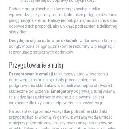
przyczynia się do poprawy kondycji skóry.
Dodanie naturalnych olejków eterycznych nie tylko
wprowadza przyjemny aromat, ale także potęguje działanie
pielęgnacyjne kremu. Należy jednak pamiętać o zachowaniu
odpowiednich proporcji, aby uniknąć podrażnienia delikatnej
skóry dłoni.
Decydując się na naturalne składniki
w domowym kremie
do rąk, można osiągnąć znakomite rezultaty w pielęgnacji,
rezygnując z sztucznych dodatków.
Przygotowanie emulsji
Przygotowanie emulsji
to kluczowy etap w tworzeniu
domowego kremu do rąk. Cały proces polega na
podgrzewaniu składników w kąpieli wodnej, co ułatwia ich
skuteczne połączenie.
Emulgatory
odgrywają tutaj ważną
rolę, gdyż łączą elementy wodne z olejowymi, co jest
niezbędne dla uzyskania odpowiedniej konsystencji.
Na początek zgromadź wszystkie potrzebne składniki i
przygotuj kąpiel wodną. W garnku z wrzącą wodą umieść
mniejszy pojemnik zawierający mieszankę tłuszczów, na
przykład oleju z awokado oraz emulgatory, takie jak lanolina