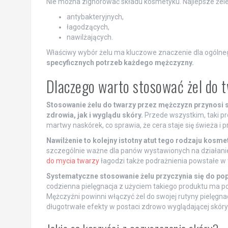
Nie można zignorować składu kosmetyku. Najlepsze żele 
antybakteryjnych,
łagodzących,
nawilżających.
Właściwy wybór żelu ma kluczowe znaczenie dla ogólneg
specyficznych potrzeb każdego mężczyzny.
Dlaczego warto stosować żel do 
Stosowanie żelu do twarzy przez mężczyzn przynosi 
zdrowia, jak i wyglądu skóry.
Przede wszystkim, taki pr
martwy naskórek, co sprawia, że cera staje się świeża i 
Nawilżenie to kolejny istotny atut tego rodzaju kosme
szczególnie ważne dla panów wystawionych na działan
do mycia twarzy
łagodzi także podrażnienia powstałe w 
Systematyczne stosowanie żelu przyczynia się do pop
codzienna pielęgnacja z użyciem takiego produktu ma poz
Mężczyźni powinni włączyć żel do swojej rutyny pielęgna
długotrwałe efekty w postaci zdrowo wyglądającej skóry