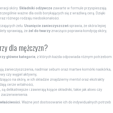
racji skóry.
Składniki odżywcze
zawarte w formule przyspieszają
czególnie ważne dla osób borykających się z wrażliwą cerą. Dzięki
oraz różnego rodzaju niedoskonałości.
zających żelu.
Usunięcie zanieczyszczeń
sprawia, że skóra lepiej
lety sprawiają, że
żel do twarzy
znacząco poprawia kondycję skóry,
arzy dla mężczyzn?
trzy główne kategorie
, z których każda odpowiada różnym potrzebom
ują zanieczyszczenia, nadmiar sebum oraz martwe komórki naskórka,
lowy czy węgiel aktywny,
zająco na skórę, w ich składzie znajdziemy mentol oraz ekstrakty
dają cerze witalności,
ą delikatniejsze i zawierają kojące składniki, takie jak aloes czy
 zaczerwienienia.
właściwości.
Ważne jest dostosowanie ich do indywidualnych potrzeb