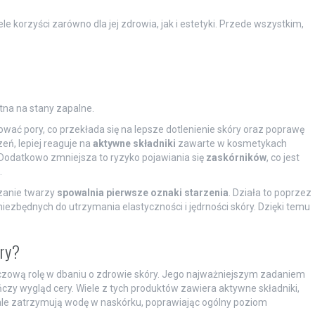
le korzyści zarówno dla jej zdrowia, jak i estetyki. Przede wszystkim,
atna na stany zapalne.
ać pory, co przekłada się na lepsze dotlenienie skóry oraz poprawę
zeń, lepiej reaguje na
aktywne składniki
zawarte w kosmetykach
. Dodatkowo zmniejsza to ryzyko pojawiania się
zaskórników
, co jest
.
zanie twarzy
spowalnia pierwsze oznaki starzenia
. Działa to poprzez
iezbędnych do utrzymania elastyczności i jędrności skóry. Dzięki temu
óry?
ową rolę w dbaniu o zdrowie skóry. Jego najważniejszym zadaniem
ńczy wygląd cery. Wiele z tych produktów zawiera aktywne składniki,
ale zatrzymują wodę w naskórku, poprawiając ogólny poziom