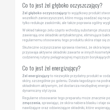
Co to jest żel głęboko oczyszczający?
Żel głęboko oczyszczający
to wyjątkowy produkt stwo
wszelkich zanieczyszczeń, które mogą osadzać się na po
tylko redukuje zaskórniki, ale także poprawia ogólny wygl
W skład takiego żelu często wchodzą substancje złusz
zawierają one składniki antybakteryjne, eliminujące bakt
regularnemu stosowaniu tego produktu skóra staje się z
Skuteczne oczyszczanie sprawia również, że skóra lepiej 
przyswaja aktywne składniki zawarte w innych kosmety
codziennej rutyny pielęgnacyjnej mężczyzn borykających
Co to jest żel energizujący?
Żel energizujący
to niezwykle przydatny produkt w codz
skóry, szczególnie po goleniu. Działa łagodząco na podra
składnikom aktywnym, żel dostarcza niezbędnej energi
dynamiczny styl życia.
Regularne stosowanie tego preparatu może znacznie po
zmęczenia
, sprawiając, że skóra nabiera blasku i staje
nawilżające oraz odświeżające składniki, które wspieraj