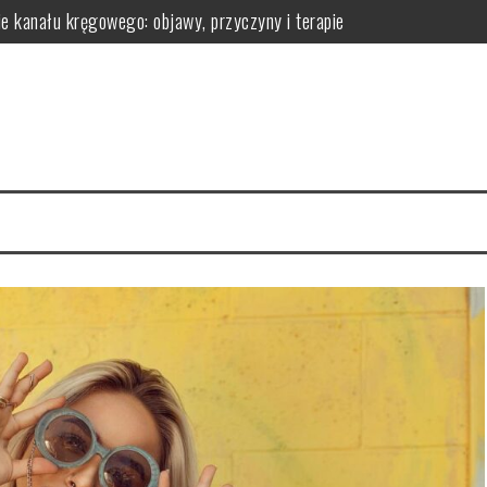
ie kanału kręgowego: objawy, przyczyny i terapie
omatologa?
 efekty pielęgnacyjne
 ich działanie na skórę
la regeneracji organizmu
erac i przechowywanie do wygodnej aranżacji