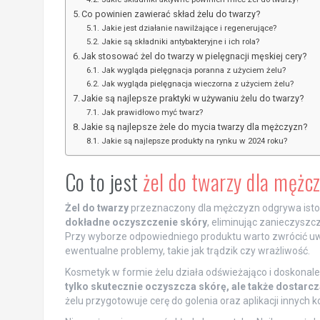
Co powinien zawierać skład żelu do twarzy?
Jakie jest działanie nawilżające i regenerujące?
Jakie są składniki antybakteryjne i ich rola?
Jak stosować żel do twarzy w pielęgnacji męskiej cery?
Jak wygląda pielęgnacja poranna z użyciem żelu?
Jak wygląda pielęgnacja wieczorna z użyciem żelu?
Jakie są najlepsze praktyki w używaniu żelu do twarzy?
Jak prawidłowo myć twarz?
Jakie są najlepsze żele do mycia twarzy dla mężczyzn?
Jakie są najlepsze produkty na rynku w 2024 roku?
Co to jest
żel do twarzy dla mężc
Żel do twarzy
przeznaczony dla mężczyzn odgrywa istotn
dokładne oczyszczenie skóry
, eliminując zanieczyszc
Przy wyborze odpowiedniego produktu warto zwrócić uwa
ewentualne problemy, takie jak trądzik czy wrażliwość.
Kosmetyk w formie żelu działa odświeżająco i doskonale
tylko skutecznie oczyszcza skórę, ale także dostarcza
żelu przygotowuje cerę do golenia oraz aplikacji innych