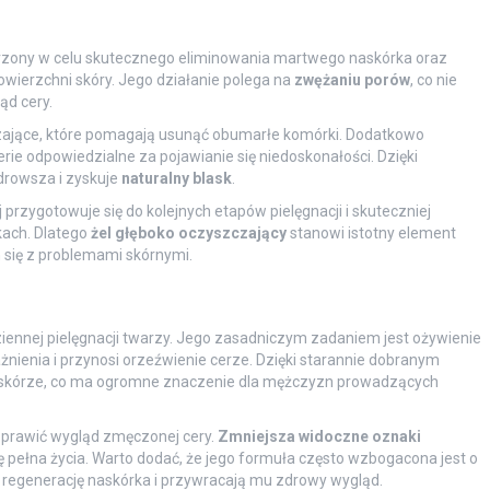
rzony w celu skutecznego eliminowania martwego naskórka oraz
wierzchni skóry. Jego działanie polega na
zwężaniu porów
, co nie
ąd cery.
czające, które pomagają usunąć obumarłe komórki. Dodatkowo
erie odpowiedzialne za pojawianie się niedoskonałości. Dzięki
drowsza i zyskuje
naturalny blask
.
przygotowuje się do kolejnych etapów pielęgnacji i skuteczniej
kach. Dlatego
żel głęboko oczyszczający
stanowi istotny element
 się z problemami skórnymi.
iennej pielęgnacji twarzy. Jego zasadniczym zadaniem jest ożywienie
żnienia i przynosi orzeźwienie cerze. Dzięki starannie dobranym
i skórze, co ma ogromne znaczenie dla mężczyzn prowadzących
prawić wygląd zmęczonej cery.
Zmniejsza widoczne oznaki
 się pełna życia. Warto dodać, że jego formuła często wzbogacona jest o
ą regenerację naskórka i przywracają mu zdrowy wygląd.