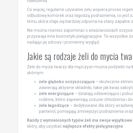
nawilżenia.
Co więcej, regularne używanie żelu wspiera proces regene
odbudowę komórek oraz łagodzą podrażnienia, co jest sz
temu skóra staje się bardziej odporna na stany zapalne 
Nie można również zapominać o właściwościach oczyszc
przyswaja inne kosmetyki pielęgnacyjne. Te wszystkie za
nadając jej zdrowy i promienny wygląd.
Jakie są rodzaje żeli do mycia tw
Żele do mycia twarzy dla mężczyzn można podzielić na
skórnym:
żele głęboko oczyszczające
– skutecznie elimin
zawierają aktywne składniki, takie jak kwas salicy
żele energizujące
– działają odświeżająco i pobud
roślinne, które zapewniają uczucie chłodzenia i do
żele łagodzące
– dedykowane dla skóry wrażliwej, s
pantenol, pomagają zmniejszyć podrażnienia oraz
Każdy z wymienionych typów żeli ma swoje wyjątkowe 
skóry, aby uzyskać
najlepsze efekty pielęgnacyjne
.