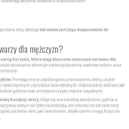
zawierają aktywne składniki o właściwościach:
o stanu cery, dlatego
tak ważne jest jego dopasowanie do
twarzy dla mężczyzn?
szereg korzyści, które mają kluczowe znaczenie zarówno dla
odukt skutecznie eliminuje zanieczyszczenia, nadmiar sebum oraz
promienna.
tyków.
Pomaga ono w zapobieganiu przesuszeniu skóry, co jest
ie niekorzystnych czynników zewnętrznych. Odpowiednio dobrany
żel
trakcie golenia oraz zmniejsza ryzyko stanów zapalnych.
rawy kondycji skóry.
Staje się ona bardziej elastyczna i jędrna, a
ytywny wpływ nie tylko na estetykę, ale również na zdrowie cery.
cyjnej zarówno rano, jak i wieczorem, dzięki czemu mogą liczyć na
.