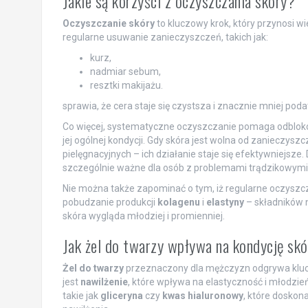
Jakie są korzyści z oczyszczania skóry?
Oczyszczanie skóry
to kluczowy krok, który przynosi wie
regularne usuwanie zanieczyszczeń, takich jak:
kurz,
nadmiar sebum,
resztki makijażu.
sprawia, że cera staje się czystsza i znacznie mniej pod
Co więcej, systematyczne oczyszczanie pomaga odblokow
jej ogólnej kondycji. Gdy skóra jest wolna od zanieczyszc
pielęgnacyjnych – ich działanie staje się efektywniejsze
szczególnie ważne dla osób z problemami trądzikowymi
Nie można także zapominać o tym, iż regularne oczyszc
pobudzanie produkcji
kolagenu
i
elastyny
– składników n
skóra wygląda młodziej i promienniej.
Jak żel do twarzy wpływa na kondycję sk
Żel do twarzy
przeznaczony dla mężczyzn odgrywa klucz
jest
nawilżenie
, które wpływa na elastyczność i młodzie
takie jak
gliceryna
czy
kwas hialuronowy
, które doskon