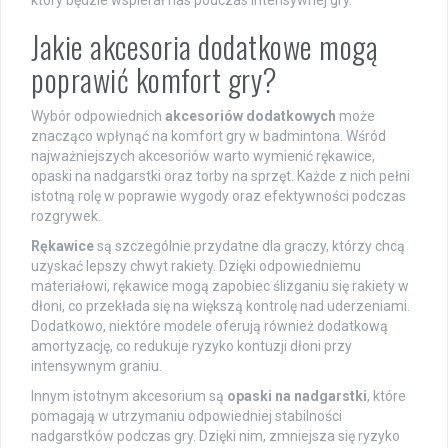
który będzie wspierał nas podczas intensywnej gry.
Jakie akcesoria dodatkowe mogą
poprawić komfort gry?
Wybór odpowiednich
akcesoriów dodatkowych
może
znacząco wpłynąć na komfort gry w badmintona. Wśród
najważniejszych akcesoriów warto wymienić rękawice,
opaski na nadgarstki oraz torby na sprzęt. Każde z nich pełni
istotną rolę w poprawie wygody oraz efektywności podczas
rozgrywek.
Rękawice
są szczególnie przydatne dla graczy, którzy chcą
uzyskać lepszy chwyt rakiety. Dzięki odpowiedniemu
materiałowi, rękawice mogą zapobiec ślizganiu się rakiety w
dłoni, co przekłada się na większą kontrolę nad uderzeniami.
Dodatkowo, niektóre modele oferują również dodatkową
amortyzację, co redukuje ryzyko kontuzji dłoni przy
intensywnym graniu.
Innym istotnym akcesorium są
opaski na nadgarstki
, które
pomagają w utrzymaniu odpowiedniej stabilności
nadgarstków podczas gry. Dzięki nim, zmniejsza się ryzyko