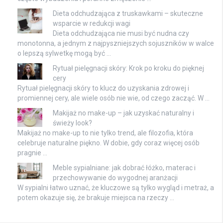
Dieta odchudzająca z truskawkami – skuteczne
wsparcie w redukcji wagi
Dieta odchudzająca nie musi być nudna czy
monotonna, a jednym z najpyszniejszych sojuszników w walce
o lepszą sylwetkę mogą być …
Rytuał pielęgnacji skóry: Krok po kroku do pięknej
cery
Rytuał pielęgnacji skóry to klucz do uzyskania zdrowej i
promiennej cery, ale wiele osób nie wie, od czego zacząć. W …
Makijaż no make-up – jak uzyskać naturalny i
świeży look?
Makijaż no make-up to nie tylko trend, ale filozofia, która
celebruje naturalne piękno. W dobie, gdy coraz więcej osób
pragnie …
Meble sypialniane: jak dobrać łóżko, materac i
przechowywanie do wygodnej aranżacji
W sypialni łatwo uznać, że kluczowe są tylko wygląd i metraż, a
potem okazuje się, że brakuje miejsca na rzeczy …