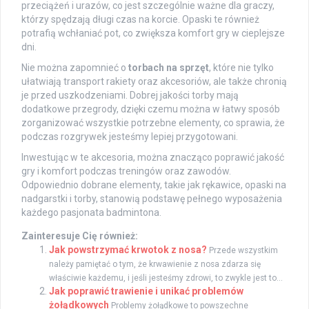
przeciążeń i urazów, co jest szczególnie ważne dla graczy,
którzy spędzają długi czas na korcie. Opaski te również
potrafią wchłaniać pot, co zwiększa komfort gry w cieplejsze
dni.
Nie można zapomnieć o
torbach na sprzęt
, które nie tylko
ułatwiają transport rakiety oraz akcesoriów, ale także chronią
je przed uszkodzeniami. Dobrej jakości torby mają
dodatkowe przegrody, dzięki czemu można w łatwy sposób
zorganizować wszystkie potrzebne elementy, co sprawia, że
podczas rozgrywek jesteśmy lepiej przygotowani.
Inwestując w te akcesoria, można znacząco poprawić jakość
gry i komfort podczas treningów oraz zawodów.
Odpowiednio dobrane elementy, takie jak rękawice, opaski na
nadgarstki i torby, stanowią podstawę pełnego wyposażenia
każdego pasjonata badmintona.
Zainteresuje Cię również:
Jak powstrzymać krwotok z nosa?
Przede wszystkim
należy pamiętać o tym, że krwawienie z nosa zdarza się
właściwie każdemu, i jeśli jesteśmy zdrowi, to zwykle jest to...
Jak poprawić trawienie i unikać problemów
żołądkowych
Problemy żołądkowe to powszechne