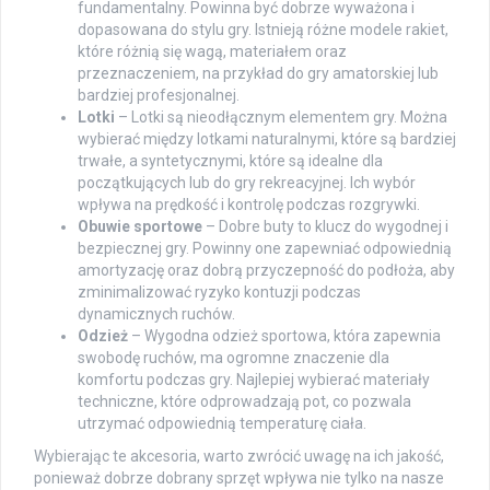
fundamentalny. Powinna być dobrze wyważona i
dopasowana do stylu gry. Istnieją różne modele rakiet,
które różnią się wagą, materiałem oraz
przeznaczeniem, na przykład do gry amatorskiej lub
bardziej profesjonalnej.
Lotki
– Lotki są nieodłącznym elementem gry. Można
wybierać między lotkami naturalnymi, które są bardziej
trwałe, a syntetycznymi, które są idealne dla
początkujących lub do gry rekreacyjnej. Ich wybór
wpływa na prędkość i kontrolę podczas rozgrywki.
Obuwie sportowe
– Dobre buty to klucz do wygodnej i
bezpiecznej gry. Powinny one zapewniać odpowiednią
amortyzację oraz dobrą przyczepność do podłoża, aby
zminimalizować ryzyko kontuzji podczas
dynamicznych ruchów.
Odzież
– Wygodna odzież sportowa, która zapewnia
swobodę ruchów, ma ogromne znaczenie dla
komfortu podczas gry. Najlepiej wybierać materiały
techniczne, które odprowadzają pot, co pozwala
utrzymać odpowiednią temperaturę ciała.
Wybierając te akcesoria, warto zwrócić uwagę na ich jakość,
ponieważ dobrze dobrany sprzęt wpływa nie tylko na nasze