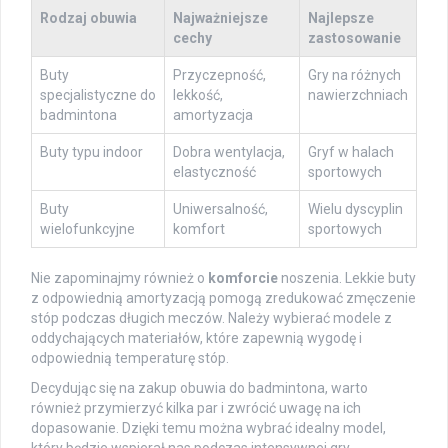
Rodzaj obuwia
Najważniejsze
Najlepsze
cechy
zastosowanie
Buty
Przyczepność,
Gry na różnych
specjalistyczne do
lekkość,
nawierzchniach
badmintona
amortyzacja
Buty typu indoor
Dobra wentylacja,
Gryf w halach
elastyczność
sportowych
Buty
Uniwersalność,
Wielu dyscyplin
wielofunkcyjne
komfort
sportowych
Nie zapominajmy również o
komforcie
noszenia. Lekkie buty
z odpowiednią amortyzacją pomogą zredukować zmęczenie
stóp podczas długich meczów. Należy wybierać modele z
oddychających materiałów, które zapewnią wygodę i
odpowiednią temperaturę stóp.
Decydując się na zakup obuwia do badmintona, warto
również przymierzyć kilka par i zwrócić uwagę na ich
dopasowanie. Dzięki temu można wybrać idealny model,