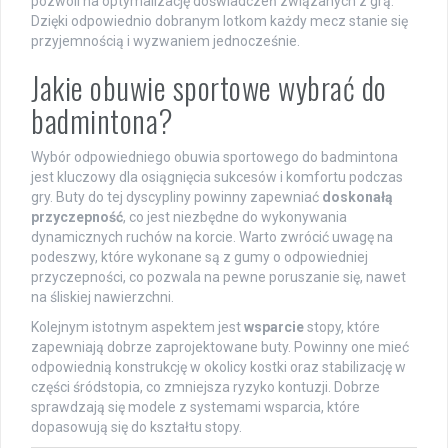
pozwoli na optymalizację doświadczeń związanych z grą.
Dzięki odpowiednio dobranym lotkom każdy mecz stanie się
przyjemnością i wyzwaniem jednocześnie.
Jakie obuwie sportowe wybrać do
badmintona?
Wybór odpowiedniego obuwia sportowego do badmintona
jest kluczowy dla osiągnięcia sukcesów i komfortu podczas
gry. Buty do tej dyscypliny powinny zapewniać
doskonałą
przyczepność
, co jest niezbędne do wykonywania
dynamicznych ruchów na korcie. Warto zwrócić uwagę na
podeszwy, które wykonane są z gumy o odpowiedniej
przyczepności, co pozwala na pewne poruszanie się, nawet
na śliskiej nawierzchni.
Kolejnym istotnym aspektem jest
wsparcie
stopy, które
zapewniają dobrze zaprojektowane buty. Powinny one mieć
odpowiednią konstrukcję w okolicy kostki oraz stabilizację w
części śródstopia, co zmniejsza ryzyko kontuzji. Dobrze
sprawdzają się modele z systemami wsparcia, które
dopasowują się do kształtu stopy.