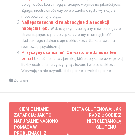
dolegliwości, które mogą znacząco wpłynąć na jakość życia.
Zgaga, niestrawność czy bóle brzucha często wynikają z
nieodpowiedniej diety,...
Najlepsze techniki relaksacyjne dla redukcji
napięcia i lęku
W dzisiejszym zabieganym świecie, gdzie
stres i napięcie są na porządku dziennym, umiejętność
skutecznego relaksu staje się kluczowa dla zachowania
równowagi psychicznej...
Przyczyny uzależnień: Co warto wiedzieć na ten
temat
Uzależnienia to zjawisko, które dotyka coraz większej
liczby osób, a ich przyczyny są złożone i wieloaspektowe.
Wpływają na nie czynniki biologiczne, psychologiczne...
Zdrowie
Zobacz
←
SIEMIE LNIANE
DIETA GLUTENOWA: JAK
wpisy
ZAPARCIA: JAK TO
RADZIĆ SOBIE Z
NATURALNE NASIONO
NIETOLERANCJĄ
POMAGA W
GLUTENU
→
PROBLEMACH Z