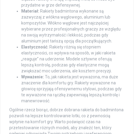
przydatne w grze defensywnej.
Materiał:
Rakiety badmintona wykonane są
zazwyczaj z włókna węglowego, aluminium lub
kompozytów. Włókno węglowe jest najczęściej
wybierane przez profesjonalnych graczy ze względu
na swoją wytrzymałość i lekkość, podczas gdy
aluminium jest tańszą opcją dla początkujących.
Elastyczność:
Rakiety różnią się stopniem
elastyczności, co wpływa na sposób, w jaki rakieta
„reaguje” na uderzenie. Modele sztywne oferują
lepszą kontrolę, podczas gdy elastyczne mogą
zwiększać moc uderzenia, ale kosztem precyzji.
Wyważenie:
To, jak rakieta jest wyważona, ma duże
znaczenie dla komfortu gry. Rakiety wyważone na
głowicę sprzyjają ofensywnemu stylowi, podczas gdy
te wyważone na rączkę zapewniają lepszą kontrolę i
manewrowość.
Ogólnie rzecz biorąc, dobrze dobrana rakieta do badmintona
pozwoli na lepsze kontrolowanie lotki, co z pewnością
wpłynie na komfort gry. Warto poświęcić czas na
przetestowanie różnych modeli, aby znaleźć ten, który
najlepiej odpowiada Twoim potrzebom i preferencjom.