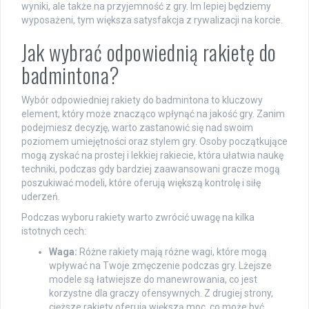
wyniki, ale także na przyjemność z gry. Im lepiej będziemy
wyposażeni, tym większa satysfakcja z rywalizacji na korcie.
Jak wybrać odpowiednią rakietę do
badmintona?
Wybór odpowiedniej rakiety do badmintona to kluczowy
element, który może znacząco wpłynąć na jakość gry. Zanim
podejmiesz decyzję, warto zastanowić się nad swoim
poziomem umiejętności oraz stylem gry. Osoby początkujące
mogą zyskać na prostej i lekkiej rakiecie, która ułatwia naukę
techniki, podczas gdy bardziej zaawansowani gracze mogą
poszukiwać modeli, które oferują większą kontrolę i siłę
uderzeń.
Podczas wyboru rakiety warto zwrócić uwagę na kilka
istotnych cech:
Waga:
Różne rakiety mają różne wagi, które mogą
wpływać na Twoje zmęczenie podczas gry. Lżejsze
modele są łatwiejsze do manewrowania, co jest
korzystne dla graczy ofensywnych. Z drugiej strony,
cięższe rakiety oferują większą moc, co może być