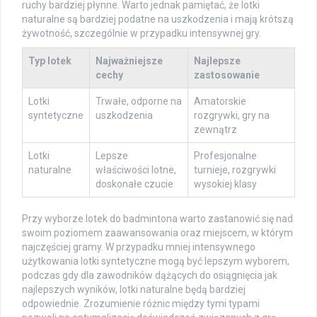
ruchy bardziej płynne. Warto jednak pamiętać, że lotki
naturalne są bardziej podatne na uszkodzenia i mają krótszą
żywotność, szczególnie w przypadku intensywnej gry.
Typ lotek
Najważniejsze
Najlepsze
cechy
zastosowanie
Lotki
Trwałe, odporne na
Amatorskie
syntetyczne
uszkodzenia
rozgrywki, gry na
zewnątrz
Lotki
Lepsze
Profesjonalne
naturalne
właściwości lotne,
turnieje, rozgrywki
doskonałe czucie
wysokiej klasy
Przy wyborze lotek do badmintona warto zastanowić się nad
swoim poziomem zaawansowania oraz miejscem, w którym
najczęściej gramy. W przypadku mniej intensywnego
użytkowania lotki syntetyczne mogą być lepszym wyborem,
podczas gdy dla zawodników dążących do osiągnięcia jak
najlepszych wyników, lotki naturalne będą bardziej
odpowiednie. Zrozumienie różnic między tymi typami