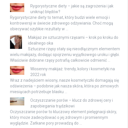
Rygorystyczne diety – jakie są zagrożenia i jak
uniknąć błędów?
Rygorystyczne diety to temat, który budzi wiele emocji i
kontrowersji w świecie zdrowego odżywiania. Choć mogą
obiecywać szybkie rezultaty w …
Makijaż ze sztucznymi rzęsami – krok po kroku do
idealnego oka
Sztuczne rzęsy stały się nieodłącznym elementem
wielu makijaży, dodając spojrzeniu wyjątkowego uroku i głębi.
Właściwie dobrane rzęsy potrafią całkowicie odmienić …
Wiosenny makijaż: trendy, kolory i kosmetyki na
2022 rok
Wraz z nadejściem wiosny, nasze kosmetyczki domagają się
odświeżenia – podobnie jak nasza skóra, która po zimowych
miesiącach potrzebuje blasku …
Oczyszczanie porów – klucz do zdrowej cery i
zapobiegania trądzikowi
Oczyszczanie porów to kluczowy element pielęgnacji skóry,
który może zadecydować o jej zdrowym i promiennym
wyglądzie. Zatkane pory prowadzą do …