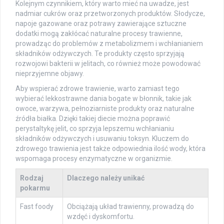
Kolejnym czynnikiem, który warto mieć na uwadze, jest
nadmiar cukrów oraz przetworzonych produktów. Słodycze,
napoje gazowane oraz potrawy zawierające sztuczne
dodatki mogą zakłócać naturalne procesy trawienne,
prowadząc do problemów z metabolizmem i wchłanianiem
składników odżywczych. Te produkty często sprzyjają
rozwojowi bakterii w jelitach, co również może powodować
nieprzyjemne objawy.
Aby wspierać zdrowe trawienie, warto zamiast tego
wybierać lekkostrawne dania bogate w błonnik, takie jak
owoce, warzywa, pełnoziarniste produkty oraz naturalne
źródła białka. Dzięki takiej diecie można poprawić
perystaltykę jelit, co sprzyja lepszemu wchłanianiu
składników odżywczych i usuwaniu toksyn. Kluczem do
zdrowego trawienia jest także odpowiednia ilość wody, która
wspomaga procesy enzymatyczne w organizmie.
Rodzaj
Dlaczego należy unikać
pokarmu
Fast foody
Obciążają układ trawienny, prowadzą do
wzdęć i dyskomfortu.