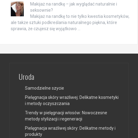
Makijaż na randkę – jak wyglądać naturalnie i
seksownie?
Makijaż na randkę to nie tylko kwestia kosmetyków,
ale także sztuki podkreślania naturalnego piękna, które
sprawia, że czujesz się wyjątkowo …
Uroda
Samodzielne szycie
Pielęgnacja skóry wrażliwej: Delikatne kosmetyki
i metody oczyszczania
Trendy w pielęgnacji włosów: Nowoczesne
metody stylizacji i regeneracji
Pielęgnacja wrażliwej skóry: Delikatne metody i
produkty