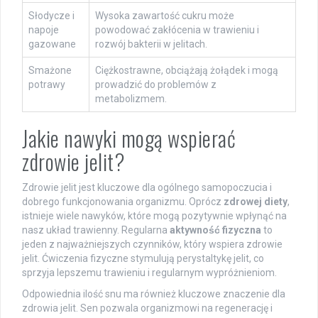
Słodycze i
Wysoka zawartość cukru może
napoje
powodować zakłócenia w trawieniu i
gazowane
rozwój bakterii w jelitach.
Smażone
Ciężkostrawne, obciążają żołądek i mogą
potrawy
prowadzić do problemów z
metabolizmem.
Jakie nawyki mogą wspierać
zdrowie jelit?
Zdrowie jelit jest kluczowe dla ogólnego samopoczucia i
dobrego funkcjonowania organizmu. Oprócz
zdrowej diety
,
istnieje wiele nawyków, które mogą pozytywnie wpłynąć na
nasz układ trawienny. Regularna
aktywność fizyczna
to
jeden z najważniejszych czynników, który wspiera zdrowie
jelit. Ćwiczenia fizyczne stymulują perystaltykę jelit, co
sprzyja lepszemu trawieniu i regularnym wypróżnieniom.
Odpowiednia ilość snu ma również kluczowe znaczenie dla
zdrowia jelit. Sen pozwala organizmowi na regenerację i