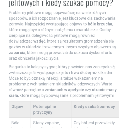
jelitowych i kiedy szukać pomocy?
Problemy jelitowe mogą objawiać się na wiele różnych
sposobów, a ich rozpoznanie jest kluczowe dla zachowania
zdrowia. Najczęściej występujące objawy to
bóle brzucha
,
które mogą być o różnym natężeniu i charakterze. Osoby
cierpiące na dolegliwości jelitowe mogą również
doświadczać
wzdęć
, które są rezultatem gromadzenia się
gazów w układzie trawiennym. Innym częstym objawem są
zaparcia
, które mogą prowadzić do uczucia dyskomfortu
oraz obniżenia jakości życia.
Biegunka to kolejny sygnał, który powinien nas zaniepokoić,
zwłaszcza jeśli występuje często i trwa dłużej niż kilka dni.
Może to być oznaką infekcji, a także wskazaniem na
problemy z wchłanianiem składników odżywczych. Warto
również pamiętać o
zmianach w apetycie
czy
utracie masy
ciała
, które mogą być powiązane z problemami jelitowymi.
Objaw
Potencjalne
Kiedy szukać pomocy
przyczyny
Bóle
Stany zapalne,
Gdy ból jest przewlekły