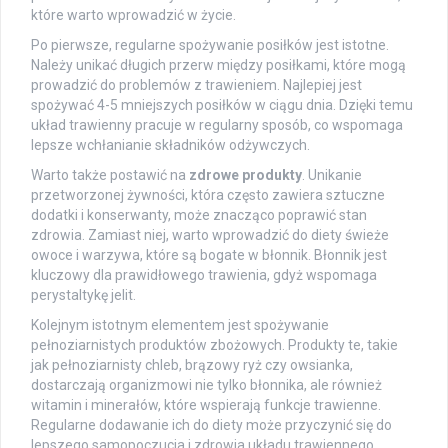
które warto wprowadzić w życie.
Po pierwsze, regularne spożywanie posiłków jest istotne.
Należy unikać długich przerw między posiłkami, które mogą
prowadzić do problemów z trawieniem. Najlepiej jest
spożywać 4-5 mniejszych posiłków w ciągu dnia. Dzięki temu
układ trawienny pracuje w regularny sposób, co wspomaga
lepsze wchłanianie składników odżywczych.
Warto także postawić na
zdrowe produkty
. Unikanie
przetworzonej żywności, która często zawiera sztuczne
dodatki i konserwanty, może znacząco poprawić stan
zdrowia. Zamiast niej, warto wprowadzić do diety świeże
owoce i warzywa, które są bogate w błonnik. Błonnik jest
kluczowy dla prawidłowego trawienia, gdyż wspomaga
perystaltykę jelit.
Kolejnym istotnym elementem jest spożywanie
pełnoziarnistych produktów zbożowych. Produkty te, takie
jak pełnoziarnisty chleb, brązowy ryż czy owsianka,
dostarczają organizmowi nie tylko błonnika, ale również
witamin i minerałów, które wspierają funkcje trawienne.
Regularne dodawanie ich do diety może przyczynić się do
lepszego samopoczucia i zdrowia układu trawiennego.