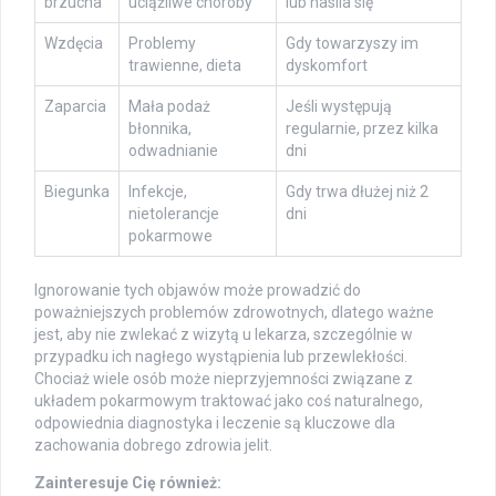
brzucha
uciążliwe choroby
lub nasila się
Wzdęcia
Problemy
Gdy towarzyszy im
trawienne, dieta
dyskomfort
Zaparcia
Mała podaż
Jeśli występują
błonnika,
regularnie, przez kilka
odwadnianie
dni
Biegunka
Infekcje,
Gdy trwa dłużej niż 2
nietolerancje
dni
pokarmowe
Ignorowanie tych objawów może prowadzić do
poważniejszych problemów zdrowotnych, dlatego ważne
jest, aby nie zwlekać z wizytą u lekarza, szczególnie w
przypadku ich nagłego wystąpienia lub przewlekłości.
Chociaż wiele osób może nieprzyjemności związane z
układem pokarmowym traktować jako coś naturalnego,
odpowiednia diagnostyka i leczenie są kluczowe dla
zachowania dobrego zdrowia jelit.
Zainteresuje Cię również: