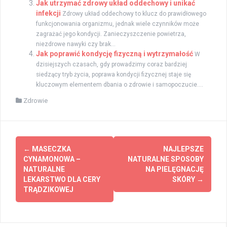
Jak utrzymać zdrowy układ oddechowy i unikać
infekcji
Zdrowy układ oddechowy to klucz do prawidłowego
funkcjonowania organizmu, jednak wiele czynników może
zagrażać jego kondycji. Zanieczyszczenie powietrza,
niezdrowe nawyki czy brak...
Jak poprawić kondycję fizyczną i wytrzymałość
W
dzisiejszych czasach, gdy prowadzimy coraz bardziej
siedzący tryb życia, poprawa kondycji fizycznej staje się
kluczowym elementem dbania o zdrowie i samopoczucie....
Zdrowie
Zobacz
←
MASECZKA
NAJLEPSZE
wpisy
CYNAMONOWA –
NATURALNE SPOSOBY
NATURALNE
NA PIELĘGNACJĘ
LEKARSTWO DLA CERY
SKÓRY
→
TRĄDZIKOWEJ