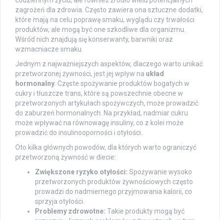
codziennym życiu, ale również źródło wielu potencjalnych
zagrożeń dla zdrowia. Często zawiera ona sztuczne dodatki,
które mają na celu poprawę smaku, wyglądu czy trwałości
produktów, ale mogą być one szkodliwe dla organizmu.
Wśród nich znajdują się konserwanty, barwniki oraz
wzmacniacze smaku.
Jednym z najważniejszych aspektów, dlaczego warto unikać
przetworzonej żywności, jest jej wpływ na
układ
hormonalny
. Częste spożywanie produktów bogatych w
cukry i tłuszcze trans, które są powszechnie obecne w
przetworzonych artykułach spożywczych, może prowadzić
do zaburzeń hormonalnych. Na przykład, nadmiar cukru
może wpływać na równowagę insuliny, co z kolei może
prowadzić do insulinooporności i otyłości.
Oto kilka głównych powodów, dla których warto ograniczyć
przetworzoną żywność w diecie:
Zwiększone ryzyko otyłości:
Spożywanie wysoko
przetworzonych produktów żywnościowych często
prowadzi do nadmiernego przyjmowania kalorii, co
sprzyja otyłości.
Problemy zdrowotne:
Takie produkty mogą być