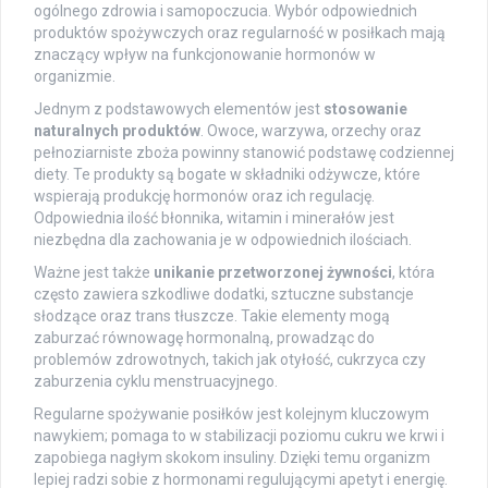
ogólnego zdrowia i samopoczucia. Wybór odpowiednich
produktów spożywczych oraz regularność w posiłkach mają
znaczący wpływ na funkcjonowanie hormonów w
organizmie.
Jednym z podstawowych elementów jest
stosowanie
naturalnych produktów
. Owoce, warzywa, orzechy oraz
pełnoziarniste zboża powinny stanowić podstawę codziennej
diety. Te produkty są bogate w składniki odżywcze, które
wspierają produkcję hormonów oraz ich regulację.
Odpowiednia ilość błonnika, witamin i minerałów jest
niezbędna dla zachowania je w odpowiednich ilościach.
Ważne jest także
unikanie przetworzonej żywności
, która
często zawiera szkodliwe dodatki, sztuczne substancje
słodzące oraz trans tłuszcze. Takie elementy mogą
zaburzać równowagę hormonalną, prowadząc do
problemów zdrowotnych, takich jak otyłość, cukrzyca czy
zaburzenia cyklu menstruacyjnego.
Regularne spożywanie posiłków jest kolejnym kluczowym
nawykiem; pomaga to w stabilizacji poziomu cukru we krwi i
zapobiega nagłym skokom insuliny. Dzięki temu organizm
lepiej radzi sobie z hormonami regulującymi apetyt i energię.