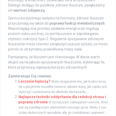
kostnego, a witamina E działa jako silny antyoksydant.
Dlatego dodając do posiłków zdrowe tłuszcze, zwiększamy
ich
wartość odżywczą
.
Oprócz korzystnego wpływu na hormony, zdrowe tłuszcze
przyczyniają się także do
poprawy funkcji metabolicznych
.
Wspomagają one procesy spalania energii oraz regulują
poziom cukru we krwi, co jest kluczowe w zapobieganiu
otyłości i cukrzycy typu 2. Regularne spożywanie zdrowych
tłuszczów może również zwiększyć uczucie sytości, co może
pomóc w utrzymaniu prawidłowej masy ciała.
Pamiętajmy, że kluczem jest równowaga. W diecie warto
skupić się na jakości spożywanych tłuszczów, wybierając te,
które przynoszą najwięcej korzyści zdrowotnych.
Zainteresuje Cię również:
Leczenie hipnozą?
Wielu terapeutów wie, jak trudno leczy
się u pacjentów wszelkie nerwice, lękowe stany, jak ciężko jest
wyleczyć uzależnienie do alkoholu lub hazardu....
Najlepsze techniki oddychania dla redukcji stresu i
poprawy zdrowia
W dzisiejszym zabieganym świecie, stres
stał się nieodłącznym elementem naszego życia. Wielu z nas
szuka skutecznych sposobów, aby go zredukować i poprawić...