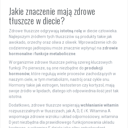
Jakie znaczenie mają zdrowe
tłuszcze w diecie?
Zdrowe tłuszcze odgrywają
istotną rolę
w diecie człowieka.
Najlepszym źródłem tych tłuszczów są produkty takie jak
awokado, orzechy oraz oliwa z oliwek. Wprowadzenie ich do
codziennego jadłospisu może znacznie wpłynąć na
zdrowie
hormonalne
i
funkcje metaboliczne
.
W organizmie zdrowe tłuszcze pełnią szereg kluczowych
funkcji. Po pierwsze, są one niezbędne do
produkcji
hormonów
, które regulują wiele procesów zachodzących w
naszym ciele, w tym metabolizm, nastrój oraz cykle snu.
Hormony takie jak estrogen, testosteron czy kortyzol, mają
swoje źródło w lipidach, dlatego ich odpowiednia ilość jest tak
istotna.
Dodatkowo, zdrowe tłuszcze wspierają
wchłanianie witamin
rozpuszczalnych w tłuszczach, jak A, D, E i K. Witamina A
wspomaga zdrowie wzroku i układ odpornościowy, witamina
D jest niezbędna dla prawidłowego funkcjonowania układu