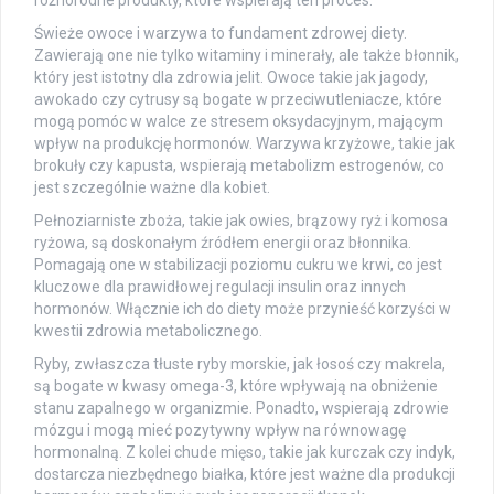
różnorodne produkty, które wspierają ten proces.
Świeże owoce i warzywa to fundament zdrowej diety.
Zawierają one nie tylko witaminy i minerały, ale także błonnik,
który jest istotny dla zdrowia jelit. Owoce takie jak jagody,
awokado czy cytrusy są bogate w przeciwutleniacze, które
mogą pomóc w walce ze stresem oksydacyjnym, mającym
wpływ na produkcję hormonów. Warzywa krzyżowe, takie jak
brokuły czy kapusta, wspierają metabolizm estrogenów, co
jest szczególnie ważne dla kobiet.
Pełnoziarniste zboża, takie jak owies, brązowy ryż i komosa
ryżowa, są doskonałym źródłem energii oraz błonnika.
Pomagają one w stabilizacji poziomu cukru we krwi, co jest
kluczowe dla prawidłowej regulacji insulin oraz innych
hormonów. Włącznie ich do diety może przynieść korzyści w
kwestii zdrowia metabolicznego.
Ryby, zwłaszcza tłuste ryby morskie, jak łosoś czy makrela,
są bogate w kwasy omega-3, które wpływają na obniżenie
stanu zapalnego w organizmie. Ponadto, wspierają zdrowie
mózgu i mogą mieć pozytywny wpływ na równowagę
hormonalną. Z kolei chude mięso, takie jak kurczak czy indyk,
dostarcza niezbędnego białka, które jest ważne dla produkcji