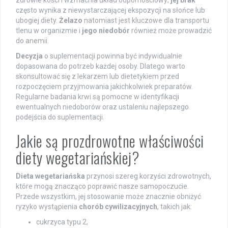
zdrowie kości i wzmacnia układ odpornościowy;
jej brak
często wynika z niewystarczającej ekspozycji na słońce lub
ubogiej diety.
Żelazo
natomiast jest kluczowe dla transportu
tlenu w organizmie i
jego niedobór
również może prowadzić
do anemii.
Decyzja
o suplementacji powinna być indywidualnie
dopasowana do potrzeb każdej osoby. Dlatego warto
skonsultować się z lekarzem lub dietetykiem przed
rozpoczęciem przyjmowania jakichkolwiek preparatów.
Regularne badania krwi są pomocne w identyfikacji
ewentualnych niedoborów oraz ustaleniu najlepszego
podejścia do suplementacji.
Jakie są prozdrowotne właściwości
diety wegetariańskiej?
Dieta wegetariańska
przynosi szereg korzyści zdrowotnych,
które mogą znacząco poprawić nasze samopoczucie.
Przede wszystkim, jej stosowanie może znacznie obniżyć
ryzyko wystąpienia
chorób cywilizacyjnych
, takich jak:
cukrzyca typu 2,