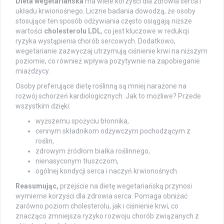
Dieta wegetariańska
ma wiele korzyści dla zdrowia serca i
układu krwionośnego. Liczne badania dowodzą, że osoby
stosujące ten sposób odżywiania często osiągają niższe
wartości
cholesterolu LDL
, co jest kluczowe w redukcji
ryzyka wystąpienia chorób sercowych. Dodatkowo,
wegetarianie zazwyczaj utrzymują ciśnienie krwi na niższym
poziomie, co również wpływa pozytywnie na zapobieganie
miażdżycy.
Osoby preferujące dietę roślinną są mniej narażone na
rozwój schorzeń kardiologicznych. Jak to możliwe? Przede
wszystkim dzięki:
wyższemu spożyciu błonnika,
cennym składnikom odżywczym pochodzącym z
roślin,
zdrowym źródłom białka roślinnego,
nienasyconym tłuszczom,
ogólnej kondycji serca i naczyń krwionośnych.
Reasumując,
przejście na dietę wegetariańską przynosi
wymierne korzyści dla zdrowia serca. Pomaga obniżać
zarówno poziom cholesterolu, jak i ciśnienie krwi, co
znacząco zmniejsza ryzyko rozwoju chorób związanych z