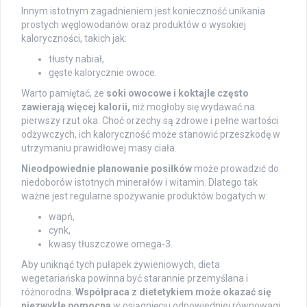
Innym istotnym zagadnieniem jest konieczność unikania
prostych węglowodanów oraz produktów o wysokiej
kaloryczności, takich jak:
tłusty nabiał,
gęste kalorycznie owoce.
Warto pamiętać, że
soki owocowe i koktajle często
zawierają więcej kalorii,
niż mogłoby się wydawać na
pierwszy rzut oka. Choć orzechy są zdrowe i pełne wartości
odżywczych, ich kaloryczność może stanowić przeszkodę w
utrzymaniu prawidłowej masy ciała.
Nieodpowiednie planowanie posiłków
może prowadzić do
niedoborów istotnych minerałów i witamin. Dlatego tak
ważne jest regularne spożywanie produktów bogatych w:
wapń,
cynk,
kwasy tłuszczowe omega-3.
Aby uniknąć tych pułapek żywieniowych, dieta
wegetariańska powinna być starannie przemyślana i
różnorodna.
Współpraca z dietetykiem może okazać się
niezwykle pomocna
w osiągnięciu odpowiedniej równowagi