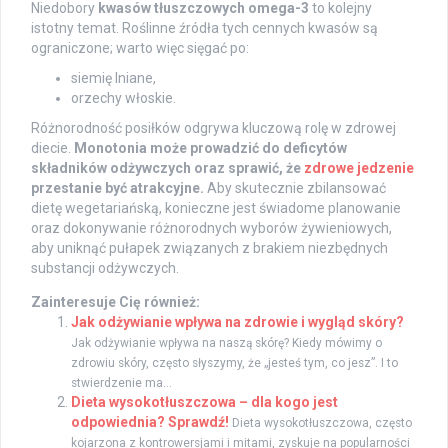
Niedobory
kwasów tłuszczowych omega-3
to kolejny
istotny temat. Roślinne źródła tych cennych kwasów są
ograniczone; warto więc sięgać po:
siemię lniane,
orzechy włoskie.
Różnorodność posiłków odgrywa kluczową rolę w zdrowej
diecie.
Monotonia może prowadzić do deficytów
składników odżywczych oraz sprawić, że
zdrowe jedzenie
przestanie być atrakcyjne.
Aby skutecznie zbilansować
dietę wegetariańską, konieczne jest świadome planowanie
oraz dokonywanie różnorodnych wyborów żywieniowych,
aby uniknąć pułapek związanych z brakiem niezbędnych
substancji odżywczych.
Zainteresuje Cię również:
Jak odżywianie wpływa na zdrowie i wygląd skóry?
Jak odżywianie wpływa na naszą skórę? Kiedy mówimy o
zdrowiu skóry, często słyszymy, że „jesteś tym, co jesz”. I to
stwierdzenie ma...
Dieta wysokotłuszczowa – dla kogo jest
odpowiednia? Sprawdź!
Dieta wysokotłuszczowa, często
kojarzona z kontrowersjami i mitami, zyskuje na popularności