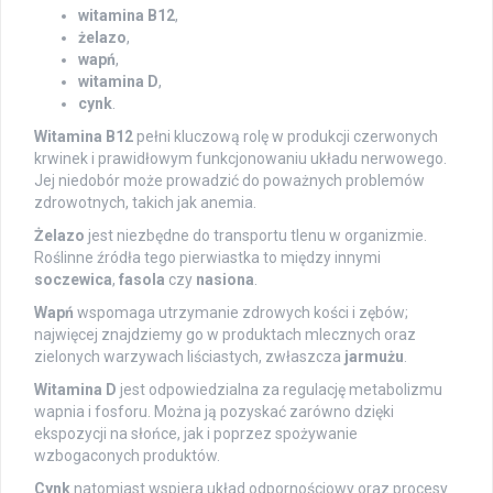
witamina B12
,
żelazo
,
wapń
,
witamina D
,
cynk
.
Witamina B12
pełni kluczową rolę w produkcji czerwonych
krwinek i prawidłowym funkcjonowaniu układu nerwowego.
Jej niedobór może prowadzić do poważnych problemów
zdrowotnych, takich jak anemia.
Żelazo
jest niezbędne do transportu tlenu w organizmie.
Roślinne źródła tego pierwiastka to między innymi
soczewica
,
fasola
czy
nasiona
.
Wapń
wspomaga utrzymanie zdrowych kości i zębów;
najwięcej znajdziemy go w produktach mlecznych oraz
zielonych warzywach liściastych, zwłaszcza
jarmużu
.
Witamina D
jest odpowiedzialna za regulację metabolizmu
wapnia i fosforu. Można ją pozyskać zarówno dzięki
ekspozycji na słońce, jak i poprzez spożywanie
wzbogaconych produktów.
Cynk
natomiast wspiera układ odpornościowy oraz procesy