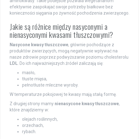
aminokwasy. Takie podejście pozwala wegetarianom
efektywnie zaspokajać swoje potrzeby białkowe bez
konieczności sięgania po żywność pochodzenia zwierzęcego.
Jakie są różnice między nasyconymi a
nienasyconymi kwasami tłuszczowymi?
Nasycone kwasy tłuszczowe
, głównie pochodzące z
produktów zwierzęcych, mogą negatywnie wpływać na
nasze zdrowie poprzez podwyższanie poziomu cholesterolu
LDL
. Do ich najważniejszych źródeł zaliczają się:
masło,
tłuste mięsa,
pełnotłuste mleczne wyroby.
W temperaturze pokojowej te kwasy mają stałą formę.
Z drugiej strony mamy
nienasycone kwasy tłuszczowe
,
które znajdziemy w:
olejach roślinnych,
orzechach,
rybach.