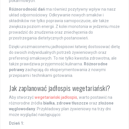
pokarmowych.
Różnorodność dań
ma również pozytywny wpływ na nasz
układ odpornościowy. Odkrywanie nowych smaków i
składników nie tylko poprawia samopoczucie, ale także
zwiększa poziom energii. Z kolei monotonia w jedzeniu może
prowadzić do znudzenia oraz zniechęcenia do
przestrzegania dietetycznych postanowień.
Dzięki urozmaiconemu jadłospisowi łatwiej dostosować dietę
do swoich indywidualnych potrzeb żywieniowych oraz
preferencji smakowych. To nie tylko kwestia zdrowotna, ale
także prawdziwa przyjemność kulinarna.
Różnorodne
potrawy
zachęcają do eksperymentowania z nowymi
przepisami i technikami gotowania.
Jak zaplanować jadłospis wegetariański?
Aby stworzyć
wegetariański jadłospis
, warto postawić na
różnorodne źródła
białka
,
zdrowe tłuszcze
oraz
złożone
węglowodany
. Przykładowy plan żywieniowy na trzy dni
może wyglądać następująco:
Dzień 1: