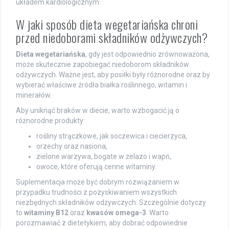
układem kardiologicznym.
W jaki sposób dieta wegetariańska chroni
przed niedoborami składników odżywczych?
Dieta wegetariańska
, gdy jest odpowiednio zrównoważona,
może skutecznie zapobiegać niedoborom składników
odżywczych. Ważne jest, aby posiłki były różnorodne oraz by
wybierać właściwe źródła białka roślinnego, witamin i
minerałów.
Aby uniknąć braków w diecie, warto wzbogacić ją o
różnorodne produkty:
rośliny strączkowe, jak soczewica i ciecierzyca,
orzechy oraz nasiona,
zielone warzywa, bogate w żelazo i wapń,
owoce, które oferują cenne witaminy.
Suplementacja może być dobrym rozwiązaniem w
przypadku trudności z pozyskiwaniem wszystkich
niezbędnych składników odżywczych. Szczególnie dotyczy
to
witaminy B12
oraz
kwasów omega-3
. Warto
porozmawiać z dietetykiem, aby dobrać odpowiednie