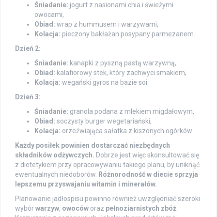
Śniadanie:
jogurt z nasionami chia i świeżymi
owocami,
Obiad:
wrap z hummusem i warzywami,
Kolacja:
pieczony bakłażan posypany parmezanem.
Dzień 2:
Śniadanie:
kanapki z pyszną pastą warzywną,
Obiad:
kalafiorowy stek, który zachwyci smakiem,
Kolacja:
wegański gyros na bazie soi.
Dzień 3:
Śniadanie:
granola podana z mlekiem migdałowym,
Obiad:
soczysty burger wegetariański,
Kolacja:
orzeźwiająca sałatka z kiszonych ogórków.
Każdy posiłek powinien dostarczać niezbędnych
składników odżywczych.
Dobrze jest więc skonsultować się
z dietetykiem przy opracowywaniu takiego planu, by uniknąć
ewentualnych niedoborów.
Różnorodność w diecie sprzyja
lepszemu przyswajaniu witamin i minerałów.
Planowanie jadłospisu powinno również uwzględniać szeroki
wybór
warzyw
,
owoców
oraz
pełnoziarnistych zbóż
.