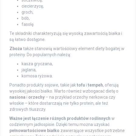
soczewicę,
ciecierzycę,
groch,
bób,
fasolę.
Te składniki charakteryzują się wysoką zawartością białka i
są łatwo dostępne.
Zboża
także stanowią wartościowy element diety bogatej w
proteiny. Do popularnych należą:
kasza gryczana,
jaglana,
komosa ryżowa.
Ponadto produkty sojowe, takie jak
tofu
i
tempeh
, oferują
wysokiej jakości białko. Warto również wzbogacać dietę o
nasiona
i
orzechy
– na przykład orzechy nerkowca czy
włoskie – które dostarczają nie tylko protein, ale też
zdrowych tłuszczy.
Ważne jest łączenie różnych produktów roślinnych
w
codziennym jadłospisie. Dzięki temu można uzyskać
pełnowartościowe białko
zawierające wszystkie potrzebne