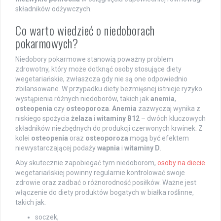
składników odżywczych.
Co warto wiedzieć o niedoborach
pokarmowych?
Niedobory pokarmowe stanowią poważny problem
zdrowotny, który może dotknąć osoby stosujące diety
wegetariańskie, zwłaszcza gdy nie są one odpowiednio
zbilansowane. W przypadku diety bezmięsnej istnieje ryzyko
wystąpienia różnych niedoborów, takich jak
anemia
,
osteopenia
czy
osteoporoza
.
Anemia
zazwyczaj wynika z
niskiego spożycia
żelaza
i
witaminy B12
– dwóch kluczowych
składników niezbędnych do produkcji czerwonych krwinek. Z
kolei
osteopenia
oraz
osteoporoza
mogą być efektem
niewystarczającej podaży
wapnia
i
witaminy D
.
Aby skutecznie zapobiegać tym niedoborom,
osoby na diecie
wegetariańskiej powinny regularnie kontrolować swoje
zdrowie oraz zadbać o różnorodność posiłków. Ważne jest
włączenie do diety produktów bogatych w białka roślinne,
takich jak:
soczek,