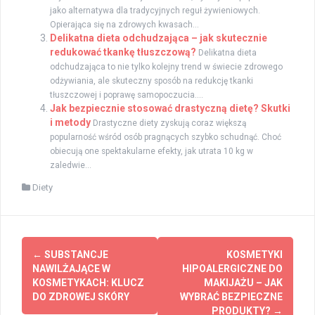
jako alternatywa dla tradycyjnych reguł żywieniowych.
Opierająca się na zdrowych kwasach...
Delikatna dieta odchudzająca – jak skutecznie
redukować tkankę tłuszczową?
Delikatna dieta
odchudzająca to nie tylko kolejny trend w świecie zdrowego
odżywiania, ale skuteczny sposób na redukcję tkanki
tłuszczowej i poprawę samopoczucia....
Jak bezpiecznie stosować drastyczną dietę? Skutki
i metody
Drastyczne diety zyskują coraz większą
popularność wśród osób pragnących szybko schudnąć. Choć
obiecują one spektakularne efekty, jak utrata 10 kg w
zaledwie...
Diety
Zobacz
←
SUBSTANCJE
KOSMETYKI
wpisy
NAWILŻAJĄCE W
HIPOALERGICZNE DO
KOSMETYKACH: KLUCZ
MAKIJAŻU – JAK
DO ZDROWEJ SKÓRY
WYBRAĆ BEZPIECZNE
PRODUKTY?
→