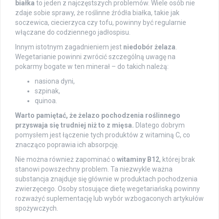
białka
to jeden z najczęstszych problemów. Wiele osób nie
zdaje sobie sprawy, że roślinne źródła białka, takie jak
soczewica, ciecierzyca czy tofu, powinny być regularnie
włączane do codziennego jadłospisu.
Innym istotnym zagadnieniem jest
niedobór żelaza
.
Wegetarianie powinni zwrócić szczególną uwagę na
pokarmy bogate w ten minerał – do takich należą:
nasiona dyni,
szpinak,
quinoa.
Warto pamiętać, że żelazo pochodzenia roślinnego
przyswaja się trudniej niż to z mięsa.
Dlatego dobrym
pomysłem jest łączenie tych produktów z witaminą C, co
znacząco poprawia ich absorpcję.
Nie można również zapominać o
witaminy B12
, której brak
stanowi powszechny problem. Ta niezwykle ważna
substancja znajduje się głównie w produktach pochodzenia
zwierzęcego. Osoby stosujące dietę wegetariańską powinny
rozważyć suplementację lub wybór wzbogaconych artykułów
spożywczych.