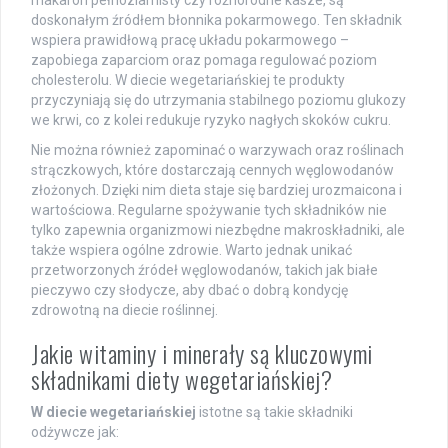
makaron pełnoziarnisty czy różnorodne kasze, są
doskonałym źródłem błonnika pokarmowego. Ten składnik
wspiera prawidłową pracę układu pokarmowego –
zapobiega zaparciom oraz pomaga regulować poziom
cholesterolu. W diecie wegetariańskiej te produkty
przyczyniają się do utrzymania stabilnego poziomu glukozy
we krwi, co z kolei redukuje ryzyko nagłych skoków cukru.
Nie można również zapominać o warzywach oraz roślinach
strączkowych, które dostarczają cennych węglowodanów
złożonych. Dzięki nim dieta staje się bardziej urozmaicona i
wartościowa. Regularne spożywanie tych składników nie
tylko zapewnia organizmowi niezbędne makroskładniki, ale
także wspiera ogólne zdrowie. Warto jednak unikać
przetworzonych źródeł węglowodanów, takich jak białe
pieczywo czy słodycze, aby dbać o dobrą kondycję
zdrowotną na diecie roślinnej.
Jakie witaminy i minerały są kluczowymi
składnikami diety wegetariańskiej?
W diecie wegetariańskiej
istotne są takie składniki
odżywcze jak: