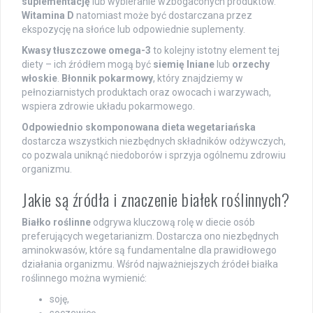
suplementację
lub wybieranie wzbogaconych produktów.
Witamina D
natomiast może być dostarczana przez
ekspozycję na słońce lub odpowiednie suplementy.
Kwasy tłuszczowe omega-3
to kolejny istotny element tej
diety – ich źródłem mogą być
siemię lniane
lub
orzechy
włoskie
.
Błonnik pokarmowy
, który znajdziemy w
pełnoziarnistych produktach oraz owocach i warzywach,
wspiera zdrowie układu pokarmowego.
Odpowiednio skomponowana dieta wegetariańska
dostarcza wszystkich niezbędnych składników odżywczych,
co pozwala uniknąć niedoborów i sprzyja ogólnemu zdrowiu
organizmu.
Jakie są źródła i znaczenie białek roślinnych?
Białko roślinne
odgrywa kluczową rolę w diecie osób
preferujących wegetarianizm. Dostarcza ono niezbędnych
aminokwasów, które są fundamentalne dla prawidłowego
działania organizmu. Wśród najważniejszych źródeł białka
roślinnego można wymienić:
soję,