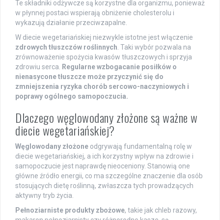
Te składniki odżywcze są korzystne dla organizmu, ponieważ
w płynnej postaci wspierają obniżenie cholesterolu i
wykazują działanie przeciwzapalne.
W diecie wegetariańskiej niezwykle istotne jest włączenie
zdrowych tłuszczów roślinnych
. Taki wybór pozwala na
zrównoważenie spożycia kwasów tłuszczowych i sprzyja
zdrowiu serca.
Regularne wzbogacanie posiłków o
nienasycone tłuszcze może przyczynić się do
zmniejszenia ryzyka chorób sercowo-naczyniowych i
poprawy ogólnego samopoczucia.
Dlaczego węglowodany złożone są ważne w
diecie wegetariańskiej?
Węglowodany złożone
odgrywają fundamentalną rolę w
diecie wegetariańskiej, a ich korzystny wpływ na zdrowie i
samopoczucie jest naprawdę nieoceniony. Stanowią one
główne źródło energii, co ma szczególne znaczenie dla osób
stosujących dietę roślinną, zwłaszcza tych prowadzących
aktywny tryb życia.
Pełnoziarniste produkty zbożowe
, takie jak chleb razowy,