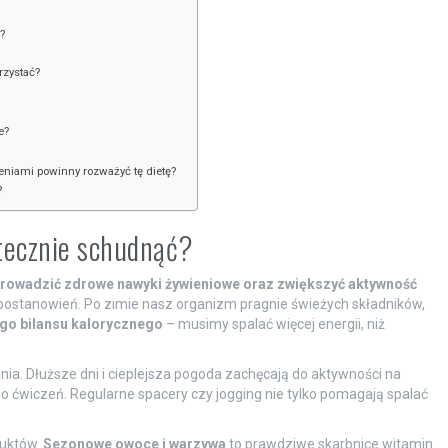
?
rzystać?
e?
zeniami powinny rozważyć tę dietę?
?
tecznie schudnąć?
prowadzić zdrowe nawyki żywieniowe oraz zwiększyć aktywność
h postanowień. Po zimie nasz organizm pragnie świeżych składników,
go bilansu kalorycznego
– musimy spalać więcej energii, niż
a. Dłuższe dni i cieplejsza pogoda zachęcają do aktywności na
 ćwiczeń. Regularne spacery czy jogging nie tylko pomagają spalać
duktów.
Sezonowe owoce i warzywa
to prawdziwe skarbnice witamin