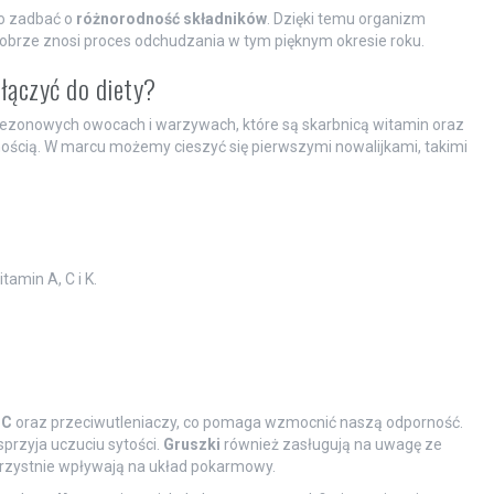
o zadbać o
różnorodność składników
. Dzięki temu organizm
obrze znosi proces odchudzania w tym pięknym okresie roku.
łączyć do diety?
sezonowych owocach i warzywach, które są skarbnicą witamin oraz
znością. W marcu możemy cieszyć się pierwszymi nowalijkami, takimi
tamin A, C i K.
 C
oraz przeciwutleniaczy, co pomaga wzmocnić naszą odporność.
przyja uczuciu sytości.
Gruszki
również zasługują na uwagę ze
orzystnie wpływają na układ pokarmowy.