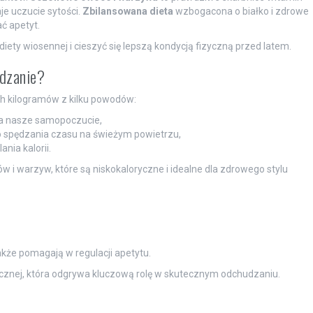
je uczucie sytości.
Zbilansowana dieta
wzbogacona o białko i zdrowe
ć apetyt.
ety wiosennej i cieszyć się lepszą kondycją fizyczną przed latem.
udzanie?
h kilogramów z kilku powodów:
na nasze samopoczucie,
do spędzania czasu na świeżym powietrzu,
nia kalorii.
i warzyw, które są niskokaloryczne i idealne dla zdrowego stylu
akże pomagają w regulacji apetytu.
cznej, która odgrywa kluczową rolę w skutecznym odchudzaniu.