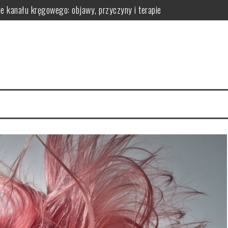
ie kanału kręgowego: objawy, przyczyny i terapie
omatologa?
 efekty pielęgnacyjne
 ich działanie na skórę
la regeneracji organizmu
erac i przechowywanie do wygodnej aranżacji