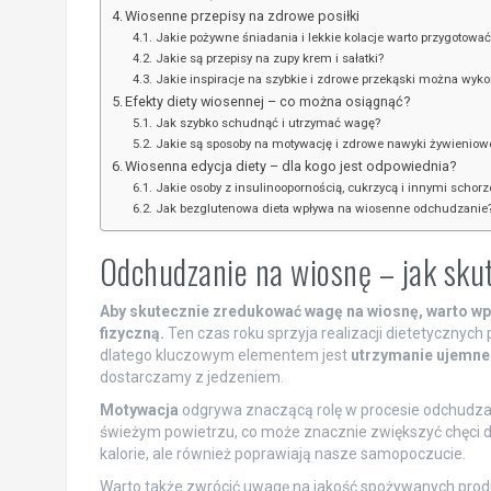
Wiosenne przepisy na zdrowe posiłki
Jakie pożywne śniadania i lekkie kolacje warto przygotować
Jakie są przepisy na zupy krem i sałatki?
Jakie inspiracje na szybkie i zdrowe przekąski można wyko
Efekty diety wiosennej – co można osiągnąć?
Jak szybko schudnąć i utrzymać wagę?
Jakie są sposoby na motywację i zdrowe nawyki żywieniow
Wiosenna edycja diety – dla kogo jest odpowiednia?
Jakie osoby z insulinoopornością, cukrzycą i innymi schor
Jak bezglutenowa dieta wpływa na wiosenne odchudzanie
Odchudzanie na wiosnę – jak sku
Aby skutecznie zredukować wagę na wiosnę, warto w
fizyczną.
Ten czas roku sprzyja realizacji dietetycznyc
dlatego kluczowym elementem jest
utrzymanie ujemne
dostarczamy z jedzeniem.
Motywacja
odgrywa znaczącą rolę w procesie odchudzani
świeżym powietrzu, co może znacznie zwiększyć chęci do
kalorie, ale również poprawiają nasze samopoczucie.
Warto także zwrócić uwagę na jakość spożywanych pro