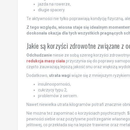
jazda na rowerze,
długie spacery.
Te aktywności nie tylko poprawiają kondycję fizyczną, a
Z tego względu, wiosna staje się idealnym momentem n
doskonała okazja dla tych wszystkich pragnących sc
Jakie są korzyści zdrowotne związane z 
Odchudzanie
niesie ze sobą szereg korzyści zdrowotny
redukcja masy ciała
przyczynia się do poprawy samopocz
często zauważają lepszą jakość snu oraz większą wydol
Dodatkowo,
utrata wagi
wiąże się z mniejszym ryzykiem
insulinooporności,
cukrzycy typu 2,
problemów z sercem.
Nawet niewielka utrata kilogramów potrafi znacznie obniż
Nie można też zapominać o korzyściach psychicznych.
S
pewności siebie oraz pozytywne postrzeganie własnego 
jelitowej, co przekłada się na lepsze trawienie oraz meta