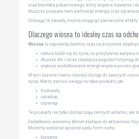
oraz błonnika pokarmowego, który wspiera trawienie i da
tłuszcze pozwala nam zachować energię oraz ogranicza
Stosując te zasady, można osiągnąć zamierzone efekty di
Dlaczego wiosna to idealny czas na odch
Wiosna
to naprawdę świetny czas na zrzucenie zbędnyc
natura budzi się do życia, co pozytywnie wpływa 
dłuższe dni i coraz cieplejsza pogoda motywują 
większe wydatkowanie energii wspiera proces spala
W tym sezonie mamy również dostęp do świeżych owoców 
życia. Warto zwrócić uwagę na takie produkty jak:
truskawki,
rabarbar,
szparagi.
Te produkty nie tylko dostarczają cennych witamin, ale t
Dodatkowo, wiosenny klimat zachęca do aktywności fizy
Możemy wybierać spośród wielu form ruchu:
bieganie,