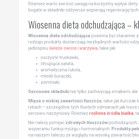
Również warto zwrócić uwagę na korzystny wpływ diety 
bogate w składniki odżywcze wspierają regenerację tych
Wiosenna dieta odchudzająca – k
Wiosenna dieta odchudzająca
powinna być starannie z
rodzaju produkty dostarczają niezbędnych wartości odż
jadłospisu
świeże owoce i warzywa
, takie jak:
soczyste truskawki,
chrupiąca sałata,
aromatyczna rukola,
młode buraczki,
ziemniaki.
Sezonowe składniki
nie tylko zachwycają smakiem, ale t
Mięsa o niskiej zawartości tłuszczu
, takie jak kurczak
rybach – szczególnie tych tłustych odmianach jak łosoś
sercowo-naczyniowy. Również
roślinne źródła białka
, 
Nie należy pomijać
zdrowych tłuszczów
pochodzących z 
wspieraniu funkcji mózgu i hormonalnych.
Produkty peł
na naszym talerzu ze względu na wysoką zawartość bło