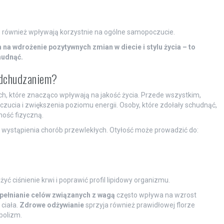
le również wpływają korzystnie na ogólne samopoczucie.
a wdrożenie pozytywnych zmian w diecie i stylu życia – to
hudnąć.
odchudzaniem?
ch, które znacząco wpływają na jakość życia. Przede wszystkim,
ucia i zwiększenia poziomu energii. Osoby, które zdołały schudnąć,
ność fizyczną.
 wystąpienia chorób przewlekłych. Otyłość może prowadzić do:
yć ciśnienie krwi i poprawić profil lipidowy organizmu.
pełnianie celów związanych z wagą
często wpływa na wzrost
ciała.
Zdrowe odżywianie
sprzyja również prawidłowej florze
bolizm.