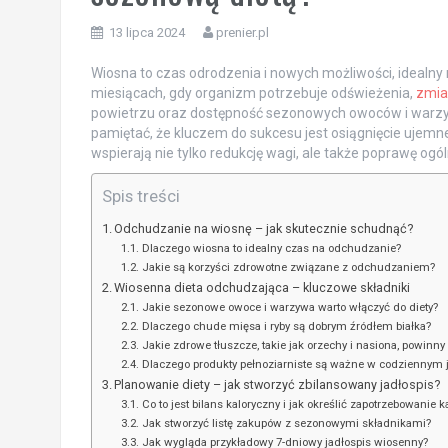
13 lipca 2024
prenier.pl
Wiosna to czas odrodzenia i nowych możliwości, idealn
miesiącach, gdy organizm potrzebuje odświeżenia,
zmia
powietrzu oraz dostępność sezonowych owoców i warzy
pamiętać, że kluczem do sukcesu jest osiągnięcie ujemn
wspierają nie tylko redukcję wagi, ale także poprawę og
Spis treści
Odchudzanie na wiosnę – jak skutecznie schudnąć?
Dlaczego wiosna to idealny czas na odchudzanie?
Jakie są korzyści zdrowotne związane z odchudzaniem?
Wiosenna dieta odchudzająca – kluczowe składniki
Jakie sezonowe owoce i warzywa warto włączyć do diety?
Dlaczego chude mięsa i ryby są dobrym źródłem białka?
Jakie zdrowe tłuszcze, takie jak orzechy i nasiona, powinny
Dlaczego produkty pełnoziarniste są ważne w codziennym j
Planowanie diety – jak stworzyć zbilansowany jadłospis?
Co to jest bilans kaloryczny i jak określić zapotrzebowanie 
Jak stworzyć listę zakupów z sezonowymi składnikami?
Jak wygląda przykładowy 7-dniowy jadłospis wiosenny?