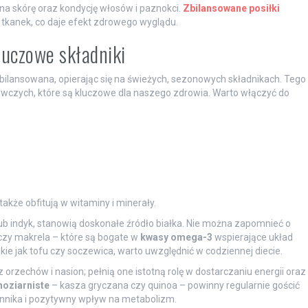
na skórę oraz kondycję włosów i paznokci.
Zbilansowane posiłki
 tkanek, co daje efekt zdrowego wyglądu.
luczowe składniki
bilansowana, opierając się na świeżych, sezonowych składnikach. Tego
ywczych, które są kluczowe dla naszego zdrowia. Warto włączyć do
akże obfitują w witaminy i minerały.
 lub indyk, stanowią doskonałe źródło białka. Nie można zapomnieć o
 czy makrela – które są bogate w
kwasy omega-3
wspierające układ
takie jak tofu czy soczewica, warto uwzględnić w codziennej diecie.
orzechów i nasion; pełnią one istotną rolę w dostarczaniu energii oraz
noziarniste
– kasza gryczana czy quinoa – powinny regularnie gościć
nnika i pozytywny wpływ na metabolizm.