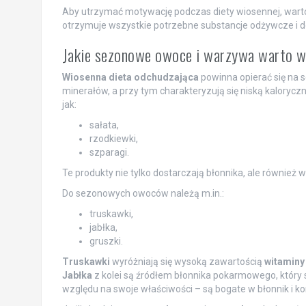
Aby utrzymać motywację podczas diety wiosennej, wart
otrzymuje wszystkie potrzebne substancje odżywcze i d
Jakie sezonowe owoce i warzywa warto w
Wiosenna dieta odchudzająca
powinna opierać się na 
minerałów, a przy tym charakteryzują się niską kaloryc
jak:
sałata,
rzodkiewki,
szparagi.
Te produkty nie tylko dostarczają błonnika, ale również wi
Do sezonowych owoców należą m.in.:
truskawki,
jabłka,
gruszki.
Truskawki
wyróżniają się wysoką zawartością
witaminy
Jabłka
z kolei są źródłem błonnika pokarmowego, który s
względu na swoje właściwości – są bogate w błonnik i k