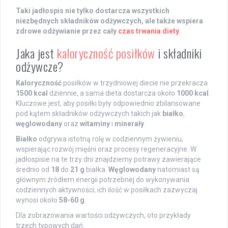
Taki jadłospis nie tylko dostarcza wszystkich
niezbędnych składników odżywczych, ale także wspiera
zdrowe odżywianie przez cały
czas trwania diety
.
Jaka jest
kaloryczność posiłków
i składniki
odżywcze?
Kaloryczność
posiłków w trzydniowej diecie nie przekracza
1500 kcal
dziennie, a sama dieta dostarcza około
1000 kcal
.
Kluczowe jest, aby posiłki były odpowiednio zbilansowane
pod kątem składników odżywczych takich jak
białko
,
węglowodany
oraz
witaminy
i
minerały
.
Białko
odgrywa istotną rolę w codziennym żywieniu,
wspierając rozwój mięśni oraz procesy regeneracyjne. W
jadłospisie na te trzy dni znajdziemy potrawy zawierające
średnio od
18
do
21 g
białka.
Węglowodany
natomiast są
głównym źródłem energii potrzebnej do wykonywania
codziennych aktywności; ich ilość w posiłkach zazwyczaj
wynosi około
58-60 g
.
Dla zobrazowania wartości odżywczych, oto przykłady
trzech typowych dań: