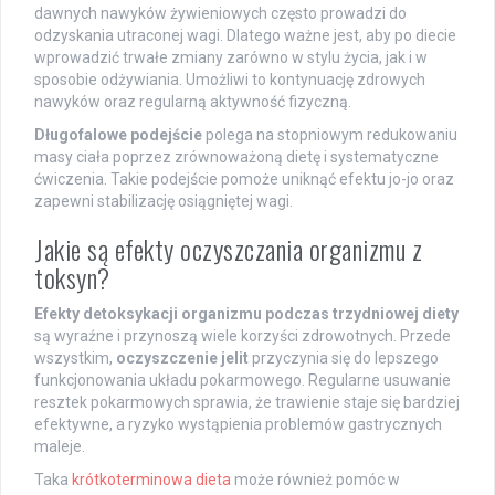
dawnych nawyków żywieniowych często prowadzi do
odzyskania utraconej wagi. Dlatego ważne jest, aby po diecie
wprowadzić trwałe zmiany zarówno w stylu życia, jak i w
sposobie odżywiania. Umożliwi to kontynuację zdrowych
nawyków oraz regularną aktywność fizyczną.
Długofalowe podejście
polega na stopniowym redukowaniu
masy ciała poprzez zrównoważoną dietę i systematyczne
ćwiczenia. Takie podejście pomoże uniknąć efektu jo-jo oraz
zapewni stabilizację osiągniętej wagi.
Jakie są efekty oczyszczania organizmu z
toksyn?
Efekty detoksykacji organizmu podczas trzydniowej diety
są wyraźne i przynoszą wiele korzyści zdrowotnych. Przede
wszystkim,
oczyszczenie jelit
przyczynia się do lepszego
funkcjonowania układu pokarmowego. Regularne usuwanie
resztek pokarmowych sprawia, że trawienie staje się bardziej
efektywne, a ryzyko wystąpienia problemów gastrycznych
maleje.
Taka
krótkoterminowa dieta
może również pomóc w