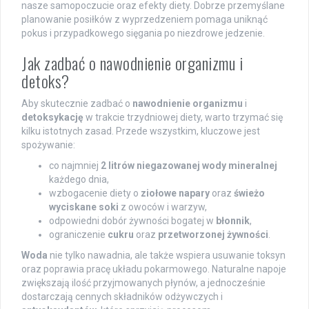
nasze samopoczucie oraz efekty diety. Dobrze przemyślane
planowanie posiłków z wyprzedzeniem pomaga uniknąć
pokus i przypadkowego sięgania po niezdrowe jedzenie.
Jak zadbać o nawodnienie organizmu i
detoks?
Aby skutecznie zadbać o
nawodnienie organizmu
i
detoksykację
w trakcie trzydniowej diety, warto trzymać się
kilku istotnych zasad. Przede wszystkim, kluczowe jest
spożywanie:
co najmniej
2 litrów niegazowanej wody mineralnej
każdego dnia,
wzbogacenie diety o
ziołowe napary
oraz
świeżo
wyciskane soki
z owoców i warzyw,
odpowiedni dobór żywności bogatej w
błonnik
,
ograniczenie
cukru
oraz
przetworzonej żywności
.
Woda
nie tylko nawadnia, ale także wspiera usuwanie toksyn
oraz poprawia pracę układu pokarmowego. Naturalne napoje
zwiększają ilość przyjmowanych płynów, a jednocześnie
dostarczają cennych składników odżywczych i