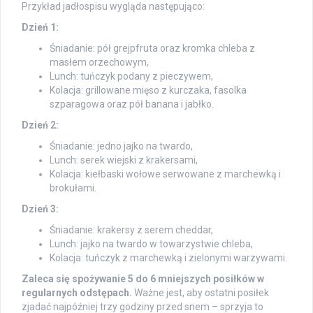
Przykład jadłospisu wygląda następująco:
Dzień 1:
Śniadanie: pół grejpfruta oraz kromka chleba z
masłem orzechowym,
Lunch: tuńczyk podany z pieczywem,
Kolacja: grillowane mięso z kurczaka, fasolka
szparagowa oraz pół banana i jabłko.
Dzień 2:
Śniadanie: jedno jajko na twardo,
Lunch: serek wiejski z krakersami,
Kolacja: kiełbaski wołowe serwowane z marchewką i
brokułami.
Dzień 3:
Śniadanie: krakersy z serem cheddar,
Lunch: jajko na twardo w towarzystwie chleba,
Kolacja: tuńczyk z marchewką i zielonymi warzywami.
Zaleca się spożywanie 5 do 6 mniejszych posiłków w
regularnych odstępach.
Ważne jest, aby ostatni posiłek
zjadać najpóźniej trzy godziny przed snem – sprzyja to