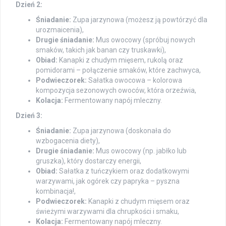
Dzień 2:
Śniadanie:
Zupa jarzynowa (możesz ją powtórzyć dla
urozmaicenia),
Drugie śniadanie:
Mus owocowy (spróbuj nowych
smaków, takich jak banan czy truskawki),
Obiad:
Kanapki z chudym mięsem, rukolą oraz
pomidorami – połączenie smaków, które zachwyca,
Podwieczorek:
Sałatka owocowa – kolorowa
kompozycja sezonowych owoców, która orzeźwia,
Kolacja:
Fermentowany napój mleczny.
Dzień 3:
Śniadanie:
Zupa jarzynowa (doskonała do
wzbogacenia diety),
Drugie śniadanie:
Mus owocowy (np. jabłko lub
gruszka), który dostarczy energii,
Obiad:
Sałatka z tuńczykiem oraz dodatkowymi
warzywami, jak ogórek czy papryka – pyszna
kombinacja!,
Podwieczorek:
Kanapki z chudym mięsem oraz
świeżymi warzywami dla chrupkości i smaku,
Kolacja:
Fermentowany napój mleczny.