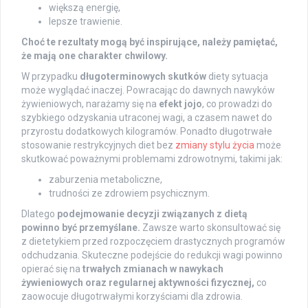
większą energię,
lepsze trawienie.
Choć te rezultaty mogą być inspirujące, należy pamiętać,
że mają one charakter chwilowy.
W przypadku
długoterminowych skutków
diety sytuacja
może wyglądać inaczej. Powracając do dawnych nawyków
żywieniowych, narażamy się na
efekt jojo
, co prowadzi do
szybkiego odzyskania utraconej wagi, a czasem nawet do
przyrostu dodatkowych kilogramów. Ponadto długotrwałe
stosowanie restrykcyjnych diet bez
zmiany stylu życia
może
skutkować poważnymi problemami zdrowotnymi, takimi jak:
zaburzenia metaboliczne,
trudności ze zdrowiem psychicznym.
Dlatego
podejmowanie decyzji związanych z dietą
powinno być przemyślane.
Zawsze warto skonsultować się
z dietetykiem przed rozpoczęciem drastycznych programów
odchudzania. Skuteczne podejście do redukcji wagi powinno
opierać się na
trwałych zmianach w nawykach
żywieniowych oraz regularnej aktywności fizycznej,
co
zaowocuje długotrwałymi korzyściami dla zdrowia.