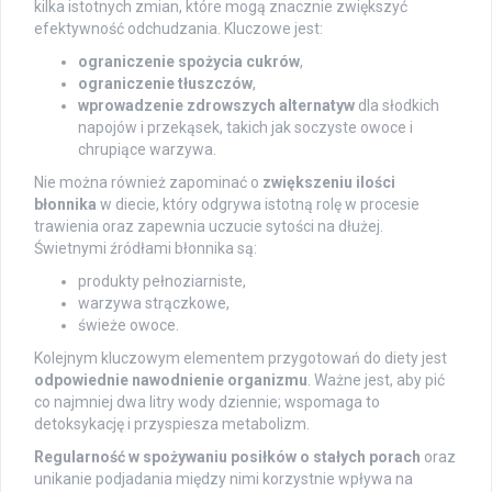
kilka istotnych zmian, które mogą znacznie zwiększyć
efektywność odchudzania. Kluczowe jest:
ograniczenie spożycia cukrów
,
ograniczenie tłuszczów
,
wprowadzenie zdrowszych alternatyw
dla słodkich
napojów i przekąsek, takich jak soczyste owoce i
chrupiące warzywa.
Nie można również zapominać o
zwiększeniu ilości
błonnika
w diecie, który odgrywa istotną rolę w procesie
trawienia oraz zapewnia uczucie sytości na dłużej.
Świetnymi źródłami błonnika są:
produkty pełnoziarniste,
warzywa strączkowe,
świeże owoce.
Kolejnym kluczowym elementem przygotowań do diety jest
odpowiednie nawodnienie organizmu
. Ważne jest, aby pić
co najmniej dwa litry wody dziennie; wspomaga to
detoksykację i przyspiesza metabolizm.
Regularność w spożywaniu posiłków o stałych porach
oraz
unikanie podjadania między nimi korzystnie wpływa na