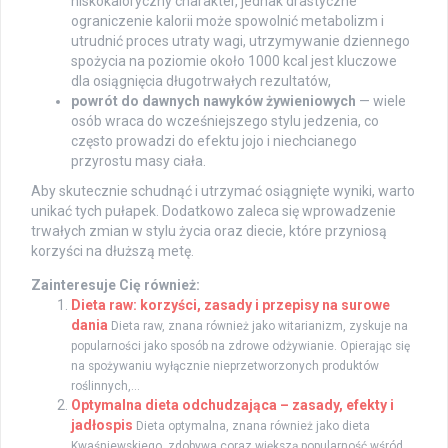
niskokaloryczny charakter, jednak drastyczne
ograniczenie kalorii może spowolnić metabolizm i
utrudnić proces utraty wagi, utrzymywanie dziennego
spożycia na poziomie około 1000 kcal jest kluczowe
dla osiągnięcia długotrwałych rezultatów,
powrót do dawnych nawyków żywieniowych
— wiele
osób wraca do wcześniejszego stylu jedzenia, co
często prowadzi do efektu jojo i niechcianego
przyrostu masy ciała.
Aby skutecznie schudnąć i utrzymać osiągnięte wyniki, warto
unikać tych pułapek. Dodatkowo zaleca się wprowadzenie
trwałych zmian w stylu życia oraz diecie, które przyniosą
korzyści na dłuższą metę.
Zainteresuje Cię również:
Dieta raw: korzyści, zasady i przepisy na surowe
dania
Dieta raw, znana również jako witarianizm, zyskuje na
popularności jako sposób na zdrowe odżywianie. Opierając się
na spożywaniu wyłącznie nieprzetworzonych produktów
roślinnych,...
Optymalna dieta odchudzająca – zasady, efekty i
jadłospis
Dieta optymalna, znana również jako dieta
Kwaśniewskiego, zdobywa coraz większą popularność wśród