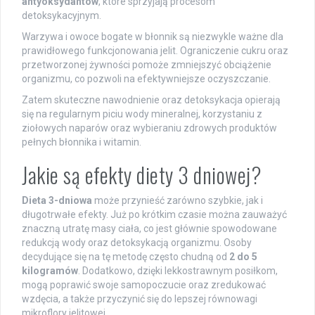
antyoksydantów
, które sprzyjają procesom
detoksykacyjnym.
Warzywa i owoce bogate w błonnik są niezwykle ważne dla
prawidłowego funkcjonowania jelit. Ograniczenie cukru oraz
przetworzonej żywności pomoże zmniejszyć obciążenie
organizmu, co pozwoli na efektywniejsze oczyszczanie.
Zatem skuteczne nawodnienie oraz detoksykacja opierają
się na regularnym piciu wody mineralnej, korzystaniu z
ziołowych naparów oraz wybieraniu zdrowych produktów
pełnych błonnika i witamin.
Jakie są efekty diety 3 dniowej?
Dieta 3-dniowa
może przynieść zarówno szybkie, jak i
długotrwałe efekty. Już po krótkim czasie można zauważyć
znaczną utratę masy ciała, co jest głównie spowodowane
redukcją wody oraz detoksykacją organizmu. Osoby
decydujące się na tę metodę często chudną od
2 do 5
kilogramów
. Dodatkowo, dzięki lekkostrawnym posiłkom,
mogą poprawić swoje samopoczucie oraz zredukować
wzdęcia, a także przyczynić się do lepszej równowagi
mikroflory jelitowej.