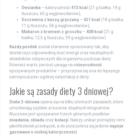
Owsianka
– kaloryczność
413 kcal
(21 g białka, 14 g
tłuszczu, 60 g węglowodanów),
Soczewica z kaszą gryczaną
–
421 kcal
(18 g białka,
11 g tłuszczu, 58 g węglowodanów),
Makaron z kremem z groszku
–
408 kcal
(21 g
białka, 12,5 g tłuszczu, 59 g węglowodanów).
Każdy posiłek
został starannie opracowany tak, aby
dostarczyć odpowiednią ilość energii oraz niezbędnych
składników odżywczych dla organizmu podczas diety.
Również warto zwrócić uwagę na
różnorodność
spożywanych produktów – przyczynia się ona do lepszego
samopoczucia i ogólnej satysfakcji z diety.
Jakie są zasady diety 3 dniowej?
Dieta 3-dniowa
opiera się na kilku istotnych zasadach, które
umożliwiają szybkie zrzucenie zbędnych kilogramów.
Kluczowe jest spożywanie trzech głównych posiłków:
śniadania
,
obiadu
oraz
kolacji
. Należy unikać pomiędzy nimi
jakichkolwiek przekąsek, a do picia poleca się jedynie
napoje
gazowane o niskiej kaloryczności
.