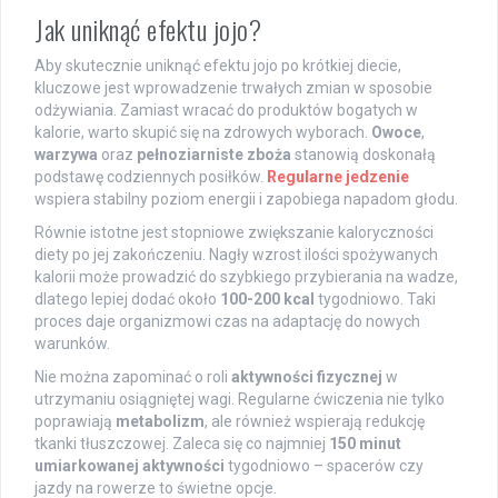
Jak uniknąć efektu jojo?
Aby skutecznie uniknąć efektu jojo po krótkiej diecie,
kluczowe jest wprowadzenie trwałych zmian w sposobie
odżywiania. Zamiast wracać do produktów bogatych w
kalorie, warto skupić się na zdrowych wyborach.
Owoce
,
warzywa
oraz
pełnoziarniste zboża
stanowią doskonałą
podstawę codziennych posiłków.
Regularne jedzenie
wspiera stabilny poziom energii i zapobiega napadom głodu.
Równie istotne jest stopniowe zwiększanie kaloryczności
diety po jej zakończeniu. Nagły wzrost ilości spożywanych
kalorii może prowadzić do szybkiego przybierania na wadze,
dlatego lepiej dodać około
100-200 kcal
tygodniowo. Taki
proces daje organizmowi czas na adaptację do nowych
warunków.
Nie można zapominać o roli
aktywności fizycznej
w
utrzymaniu osiągniętej wagi. Regularne ćwiczenia nie tylko
poprawiają
metabolizm
, ale również wspierają redukcję
tkanki tłuszczowej. Zaleca się co najmniej
150 minut
umiarkowanej aktywności
tygodniowo – spacerów czy
jazdy na rowerze to świetne opcje.