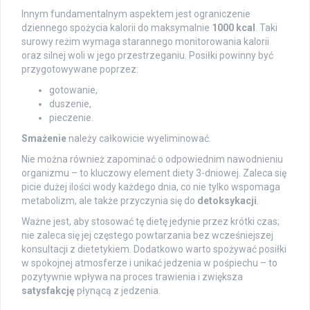
Innym fundamentalnym aspektem jest ograniczenie
dziennego spożycia kalorii do maksymalnie
1000 kcal
. Taki
surowy reżim wymaga starannego monitorowania kalorii
oraz silnej woli w jego przestrzeganiu. Posiłki powinny być
przygotowywane poprzez:
gotowanie,
duszenie,
pieczenie.
Smażenie
należy całkowicie wyeliminować.
Nie można również zapominać o odpowiednim nawodnieniu
organizmu – to kluczowy element diety 3-dniowej. Zaleca się
picie dużej ilości wody każdego dnia, co nie tylko wspomaga
metabolizm, ale także przyczynia się do
detoksykacji
.
Ważne jest, aby stosować tę dietę jedynie przez krótki czas;
nie zaleca się jej częstego powtarzania bez wcześniejszej
konsultacji z dietetykiem. Dodatkowo warto spożywać posiłki
w spokojnej atmosferze i unikać jedzenia w pośpiechu – to
pozytywnie wpływa na proces trawienia i zwiększa
satysfakcję
płynącą z jedzenia.