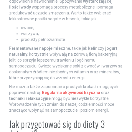
odpowiednie nawodnienie. Spożywanie
wystarczającej
ilości wody
wspomaga procesy metaboliczne i pomaga
zredukować uczucie zmęczenia. Warto także wybierać
lekkostrawne posiłki bogate w błonnik, takie jak:
owoce,
warzywa,
produkty pełnoziarniste.
Fermentowane napoje mleczne
, takie jak
kefir
czy
jogurt
naturalny
, korzystnie wpływają na zdrową florę bakteryjną
jelit, co sprzyja lepszemu trawieniu i ogólnemu
samopoczuciu. Świeżo wyciskane soki z owoców i warzyw są
doskonałym źródłem niezbędnych witamin oraz minerałów,
które przyczyniają się do wzrostu energii.
Nie można także zapominać o prostych krokach mogących
poprawić nastrój.
Regularna aktywność fizyczna
oraz
techniki relaksacyjne
mogą być niezwykle korzystne.
Wprowadzenie tych zmian do naszej codzienności może
znacząco wpłynąć na samopoczucie i poziom energii.
Jak przygotować się do diety 3