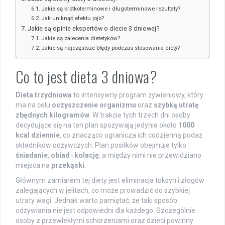
Jakie są krótkoterminowe i długoterminowe rezultaty?
Jak uniknąć efektu jojo?
Jakie są opinie ekspertów o diecie 3 dniowej?
Jakie są zalecenia dietetyków?
Jakie są najczęstsze błędy podczas stosowania diety?
Co to jest dieta 3 dniowa?
Dieta trzydniowa
to intensywny program żywieniowy, który
ma na celu
oczyszczenie organizmu
oraz
szybką utratę
zbędnych kilogramów
. W trakcie tych trzech dni osoby
decydujące się na ten plan spożywają jedynie około
1000
kcal dziennie
, co znacząco ogranicza ich codzienną podaż
składników odżywczych. Plan posiłków obejmuje tylko
śniadanie
,
obiad
i
kolację
, a między nimi nie przewidziano
miejsca na
przekąski
.
Głównym zamiarem tej diety jest eliminacja toksyn i złogów
zalegających w jelitach, co może prowadzić do szybkiej
utraty wagi. Jednak warto pamiętać, że taki sposób
odżywiania nie jest odpowiedni dla każdego. Szczególnie
osoby z przewlekłymi schorzeniami oraz dzieci powinny