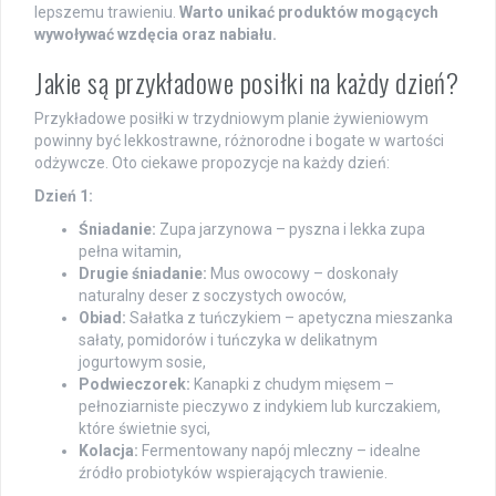
lepszemu trawieniu.
Warto unikać produktów mogących
wywoływać wzdęcia oraz nabiału.
Jakie są przykładowe posiłki na każdy dzień?
Przykładowe posiłki w trzydniowym planie żywieniowym
powinny być lekkostrawne, różnorodne i bogate w wartości
odżywcze. Oto ciekawe propozycje na każdy dzień:
Dzień 1:
Śniadanie:
Zupa jarzynowa – pyszna i lekka zupa
pełna witamin,
Drugie śniadanie:
Mus owocowy – doskonały
naturalny deser z soczystych owoców,
Obiad:
Sałatka z tuńczykiem – apetyczna mieszanka
sałaty, pomidorów i tuńczyka w delikatnym
jogurtowym sosie,
Podwieczorek:
Kanapki z chudym mięsem –
pełnoziarniste pieczywo z indykiem lub kurczakiem,
które świetnie syci,
Kolacja:
Fermentowany napój mleczny – idealne
źródło probiotyków wspierających trawienie.