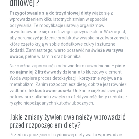
dniowej?
Przygotowanie się do trzydniowej diety
wiąże się z
wprowadzeniem kilku istotnych zmian w sposobie
odżywiania. Te modyfikacje ułatwią organizmowi
przystosowanie się do niższego spożycia kalorii. Ważne jest,
aby ograniczyć jedzenie produktów wysoko przetworzonych,
które często kryją w sobie dodatkowe cukry i sztuczne
dodatki. Zamiast tego, warto postawić na
świeże warzywa i
owoce
, pełne witamin oraz błonnika.
Nie można zapominać o odpowiednim nawodnieniu –
picie
co najmniej 2 litrów wody dziennie
to kluczowy element.
Woda wspiera proces detoksykacji i korzystnie wpływa na
metabolizm. Zanim rozpoczniesz dietę, dobrze jest również
zadbać o
lekkostrawne posiłki
. Unikanie ciężkostrawnych
potraw oraz alkoholu zwiększa efektywność diety i redukuje
ryzyko niepożądanych skutków ubocznych.
Jakie zmiany żywieniowe należy wprowadzić
przed rozpoczęciem diety?
Przed rozpoczęciem trzydniowej diety warto wprowadzić