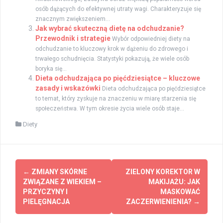
osób dążących do efektywnej utraty wagi. Charakteryzuje się
znacznym zwiększeniem...
Jak wybrać skuteczną dietę na odchudzanie?
Przewodnik i strategie
Wybór odpowiedniej diety na
odchudzanie to kluczowy krok w dążeniu do zdrowego i
trwałego schudnięcia. Statystyki pokazują, że wiele osób
boryka się...
Dieta odchudzająca po pięćdziesiątce – kluczowe
zasady i wskazówki
Dieta odchudzająca po pięćdziesiątce
to temat, który zyskuje na znaczeniu w miarę starzenia się
społeczeństwa. W tym okresie życia wiele osób staje...
Diety
Zobacz
←
ZMIANY SKÓRNE
ZIELONY KOREKTOR W
wpisy
ZWIĄZANE Z WIEKIEM –
MAKIJAŻU: JAK
PRZYCZYNY I
MASKOWAĆ
PIELĘGNACJA
ZACZERWIENIENIA?
→