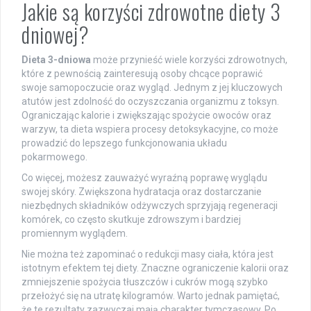
Jakie są korzyści zdrowotne diety 3
dniowej?
Dieta 3-dniowa
może przynieść wiele korzyści zdrowotnych,
które z pewnością zainteresują osoby chcące poprawić
swoje samopoczucie oraz wygląd. Jednym z jej kluczowych
atutów jest zdolność do oczyszczania organizmu z toksyn.
Ograniczając kalorie i zwiększając spożycie owoców oraz
warzyw, ta dieta wspiera procesy detoksykacyjne, co może
prowadzić do lepszego funkcjonowania układu
pokarmowego.
Co więcej, możesz zauważyć wyraźną poprawę wyglądu
swojej skóry. Zwiększona hydratacja oraz dostarczanie
niezbędnych składników odżywczych sprzyjają regeneracji
komórek, co często skutkuje zdrowszym i bardziej
promiennym wyglądem.
Nie można też zapominać o redukcji masy ciała, która jest
istotnym efektem tej diety. Znaczne ograniczenie kalorii oraz
zmniejszenie spożycia tłuszczów i cukrów mogą szybko
przełożyć się na utratę kilogramów. Warto jednak pamiętać,
że te rezultaty zazwyczaj mają charakter tymczasowy. Po