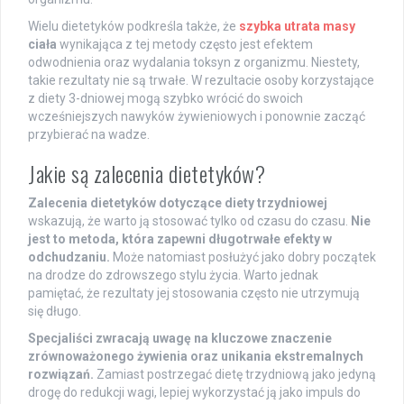
Wielu dietetyków podkreśla także, że
szybka utrata masy
ciała
wynikająca z tej metody często jest efektem
odwodnienia oraz wydalania toksyn z organizmu. Niestety,
takie rezultaty nie są trwałe. W rezultacie osoby korzystające
z diety 3-dniowej mogą szybko wrócić do swoich
wcześniejszych nawyków żywieniowych i ponownie zacząć
przybierać na wadze.
Jakie są zalecenia dietetyków?
Zalecenia dietetyków dotyczące diety trzydniowej
wskazują, że warto ją stosować tylko od czasu do czasu.
Nie
jest to metoda, która zapewni długotrwałe efekty w
odchudzaniu.
Może natomiast posłużyć jako dobry początek
na drodze do zdrowszego stylu życia. Warto jednak
pamiętać, że rezultaty jej stosowania często nie utrzymują
się długo.
Specjaliści zwracają uwagę na kluczowe znaczenie
zrównoważonego żywienia oraz unikania ekstremalnych
rozwiązań.
Zamiast postrzegać dietę trzydniową jako jedyną
drogę do redukcji wagi, lepiej wykorzystać ją jako impuls do