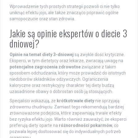
Wprowadzenie tych prostych strategii pozwoli ci nie tylko
uniknąć efektu jojo, ale także znacząco poprawić ogólne
samopoczucie oraz stan zdrowia.
Jakie są opinie ekspertów o diecie 3
dniowej?
Opinie na temat diety 3-dniowej
są zwykle dość krytyczne.
Eksperci, w tym dietetycy oraz lekarze, zwracają uwagę na
potencjalne zagrożenia zdrowotne
związane z takim
sposobem odchudzania, który może prowadzić do istotnych
niedoborów składników odżywczych. Ograniczenia
kaloryczne oraz restrykcyjny charakter tej diety budzą
uzasadnione obawy o dobrostan osób ją stosujących.
Specjaliści wskazują, że
krótkotrwałe diety
nie sprzyjają
zdrowemu chudnięciu. Zamiast tego rekomendują bardziej
zrównoważone podejścia, które zapewniają trwałe efekty
bez ryzyka efektu jojo. Warto również zauważyć, że eksperci
preferują diety oparte na
różnorodności pokarmów
, co
pozwala lepiej dostosować się do indywidualnych potrzeb
organizmu.