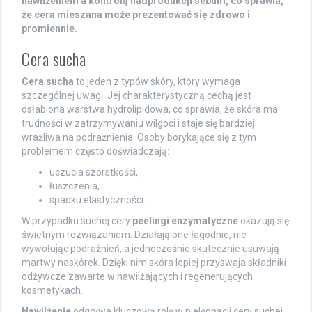
nawilżeniem a kontrolą nadprodukcji sebum, co sprawia,
że cera mieszana może prezentować się zdrowo i
promiennie.
Cera sucha
Cera sucha
to jeden z typów skóry, który wymaga
szczególnej uwagi. Jej charakterystyczną cechą jest
osłabiona warstwa hydrolipidowa, co sprawia, że skóra ma
trudności w zatrzymywaniu wilgoci i staje się bardziej
wrażliwa na podrażnienia. Osoby borykające się z tym
problemem często doświadczają:
uczucia szorstkości,
łuszczenia,
spadku elastyczności.
W przypadku suchej cery
peelingi enzymatyczne
okazują się
świetnym rozwiązaniem. Działają one łagodnie, nie
wywołując podrażnień, a jednocześnie skutecznie usuwają
martwy naskórek. Dzięki nim skóra lepiej przyswaja składniki
odżywcze zawarte w nawilżających i regenerujących
kosmetykach.
Nawilżenie
odgrywa kluczową rolę w pielęgnacji cery suchej.