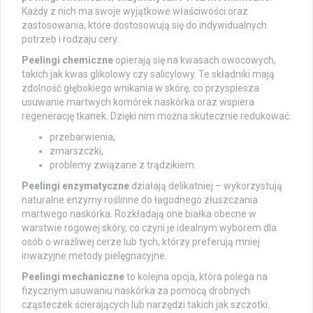
Każdy z nich ma swoje wyjątkowe właściwości oraz
zastosowania, które dostosowują się do indywidualnych
potrzeb i rodzaju cery.
Peelingi chemiczne
opierają się na kwasach owocowych,
takich jak kwas glikolowy czy salicylowy. Te składniki mają
zdolność głębokiego wnikania w skórę, co przyspiesza
usuwanie martwych komórek naskórka oraz wspiera
regenerację tkanek. Dzięki nim można skutecznie redukować:
przebarwienia,
zmarszczki,
problemy związane z trądzikiem.
Peelingi enzymatyczne
działają delikatniej – wykorzystują
naturalne enzymy roślinne do łagodnego złuszczania
martwego naskórka. Rozkładają one białka obecne w
warstwie rogowej skóry, co czyni je idealnym wyborem dla
osób o wrażliwej cerze lub tych, którzy preferują mniej
inwazyjne metody pielęgnacyjne.
Peelingi mechaniczne
to kolejna opcja, która polega na
fizycznym usuwaniu naskórka za pomocą drobnych
cząsteczek ścierających lub narzędzi takich jak szczotki.