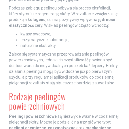
Podczas zabiegu peelingu odbywa się proces eksfoliacji,
który stymuluje regenerację skóry. W rezultacie zwiększa się
produkcja
kolagenu
, co ma pozytywny wpływ na
jędrność
i
elastyczność
cery. W skład peelingów często wchodzą:
kwasy owocowe,
enzymatyczne substancje,
naturalne ekstrakty.
Zaleca się systematyczne przeprowadzanie peelingów
powierzchniowych, jednak ich częstotliwość powinna być
dostosowana do indywidualnych potrzeb każdej cery. Efekty
działania peelingu mogą być widoczne już po pierwszym
użyciu, a przy regularnej aplikacji produktów do codziennej
pielęgnacji rezultaty stają się jeszcze bardziej zauważalne.
Rodzaje peelingów
powierzchniowych
Peelingi powierzchniowe
są niezwykle ważne w codziennej
pielęgnacji skóry. Można je podzielić na trzy główne typy:
peelingi chemiczne
,
enzymatyczne
oraz
mechaniczne
.