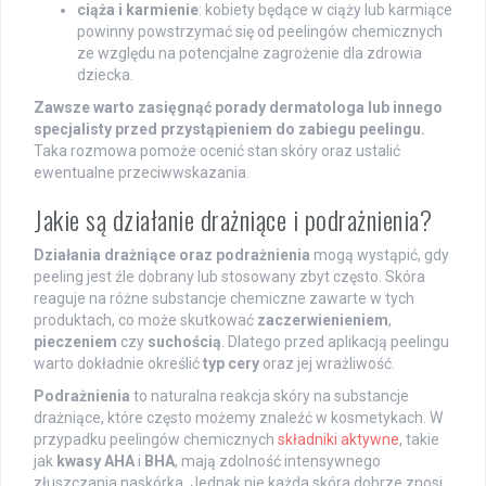
ciąża i karmienie
: kobiety będące w ciąży lub karmiące
powinny powstrzymać się od peelingów chemicznych
ze względu na potencjalne zagrożenie dla zdrowia
dziecka.
Zawsze warto zasięgnąć porady dermatologa lub innego
specjalisty przed przystąpieniem do zabiegu peelingu.
Taka rozmowa pomoże ocenić stan skóry oraz ustalić
ewentualne przeciwwskazania.
Jakie są działanie drażniące i podrażnienia?
Działania drażniące oraz podrażnienia
mogą wystąpić, gdy
peeling jest źle dobrany lub stosowany zbyt często. Skóra
reaguje na różne substancje chemiczne zawarte w tych
produktach, co może skutkować
zaczerwienieniem
,
pieczeniem
czy
suchością
. Dlatego przed aplikacją peelingu
warto dokładnie określić
typ cery
oraz jej wrażliwość.
Podrażnienia
to naturalna reakcja skóry na substancje
drażniące, które często możemy znaleźć w kosmetykach. W
przypadku peelingów chemicznych
składniki aktywne
, takie
jak
kwasy AHA
i
BHA
, mają zdolność intensywnego
złuszczania naskórka. Jednak nie każda skóra dobrze znosi