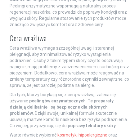
Peelingi enzymatyczne wspomagają naturalny proces
regeneracji naskórka, co prowadzi do poprawy kondycji oraz
wyglądu skóry. Regularne stosowanie tych produktów może
znacząco zwiększyć komfort oraz zdrowie cery.
Cera wrażliwa
Cera wrażliwa wymaga szczególnej uwagi i starannej
pielęgnacji, aby zminimalizować ryzyko wystąpienia
podrażnień. Osoby z takim typem skóry często odczuwają
napięcie, mają problemy z zaczerwienieniem, suchością oraz
pieczeniem. Dodatkowo, cera wrażliwa może reagować na
zmiany temperatury czy różnorodne czynniki zewnętrzne, co
sprawia, że jest bardziej podatna na alergie.
Dla tych, którzy borykają się z cerą wrażliwą, zaleca się
używanie
peelingów enzymatycznych
.
Te preparaty
działają delikatnie i są bezpieczne dla skórnych
problemów.
Dzięki swojej unikalnej formule skutecznie
usuwają martwe komórki naskórka bez ryzyka podrażnienia.
Co więcej, przyczyniają się do
poprawy tekstury skóry
.
Warto również wybierać
kosmetyki hipoalergiczne
oraz