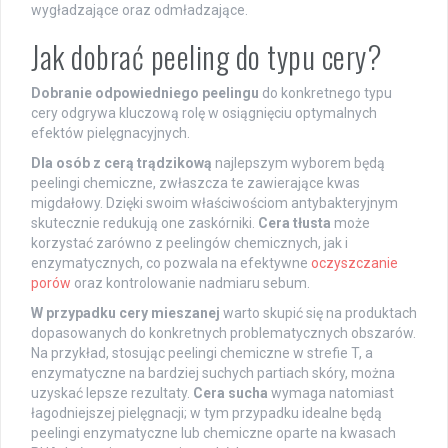
wygładzające oraz odmładzające.
Jak dobrać peeling do typu cery?
Dobranie odpowiedniego peelingu
do konkretnego typu
cery odgrywa kluczową rolę w osiągnięciu optymalnych
efektów pielęgnacyjnych.
Dla osób z cerą trądzikową
najlepszym wyborem będą
peelingi chemiczne, zwłaszcza te zawierające kwas
migdałowy. Dzięki swoim właściwościom antybakteryjnym
skutecznie redukują one zaskórniki.
Cera tłusta
może
korzystać zarówno z peelingów chemicznych, jak i
enzymatycznych, co pozwala na efektywne
oczyszczanie
porów
oraz kontrolowanie nadmiaru sebum.
W przypadku cery mieszanej
warto skupić się na produktach
dopasowanych do konkretnych problematycznych obszarów.
Na przykład, stosując peelingi chemiczne w strefie T, a
enzymatyczne na bardziej suchych partiach skóry, można
uzyskać lepsze rezultaty.
Cera sucha
wymaga natomiast
łagodniejszej pielęgnacji; w tym przypadku idealne będą
peelingi enzymatyczne lub chemiczne oparte na kwasach