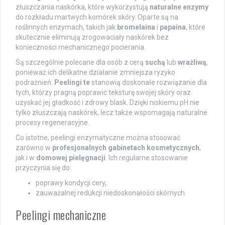
złuszczania naskórka, które wykorzystują
naturalne enzymy
do rozkładu martwych komórek skóry. Oparte są na
roślinnych enzymach, takich jak
bromelaina
i
papaina
, które
skutecznie eliminują zrogowaciały naskórek bez
konieczności mechanicznego pocierania.
Są szczególnie polecane dla osób z cerą
suchą
lub
wrażliwą
,
ponieważ ich delikatne działanie zmniejsza ryzyko
podrażnień.
Peelingi te
stanowią doskonałe rozwiązanie dla
tych, którzy pragną poprawić teksturę swojej skóry oraz
uzyskać jej gładkość i zdrowy blask. Dzięki niskiemu pH nie
tylko złuszczają naskórek, lecz także wspomagają naturalne
procesy regeneracyjne.
Co istotne, peelingi enzymatyczne można stosować
zarówno w
profesjonalnych gabinetach kosmetycznych
,
jak i w
domowej pielęgnacji
. Ich regularne stosowanie
przyczynia się do:
poprawy kondycji cery,
zauważalnej redukcji niedoskonałości skórnych.
Peelingi mechaniczne