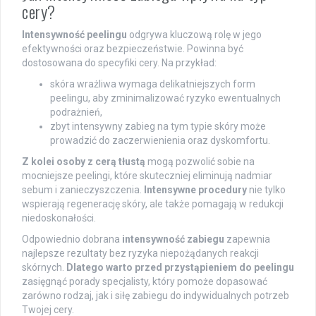
cery?
Intensywność peelingu
odgrywa kluczową rolę w jego
efektywności oraz bezpieczeństwie. Powinna być
dostosowana do specyfiki cery. Na przykład:
skóra wrażliwa wymaga delikatniejszych form
peelingu, aby zminimalizować ryzyko ewentualnych
podrażnień,
zbyt intensywny zabieg na tym typie skóry może
prowadzić do zaczerwienienia oraz dyskomfortu.
Z kolei osoby z cerą tłustą
mogą pozwolić sobie na
mocniejsze peelingi, które skuteczniej eliminują nadmiar
sebum i zanieczyszczenia.
Intensywne procedury
nie tylko
wspierają regenerację skóry, ale także pomagają w redukcji
niedoskonałości.
Odpowiednio dobrana
intensywność zabiegu
zapewnia
najlepsze rezultaty bez ryzyka niepożądanych reakcji
skórnych.
Dlatego warto przed przystąpieniem do peelingu
zasięgnąć porady specjalisty, który pomoże dopasować
zarówno rodzaj, jak i siłę zabiegu do indywidualnych potrzeb
Twojej cery.