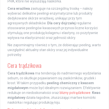
PHA, które nie wysuszają naskórka.
Cera wrażliwa
zasługuje na szczególną troskę – należy
wybierać delikatne peelingi enzymatyczne lub produkty
dedykowane skórze wrażliwej, unikając przy tym
agresywnych składników.
Dla cery dojrzałej
regularne
stosowanie peelingów kwasowych przynosi liczne korzyści:
stymulują one produkcję kolagenu i elastyny, co pozytywnie
wpływa na elastyczność oraz jędrność skóry.
Nie zapominajmy również o tym, że dobierając peeling, warto
uwzględnić aktualny stan skóry oraz jej indywidualne
potrzeby.
Cera trądzikowa
Cera trądzikowa
ma tendencję do nadmiernego wydzielania
sebum, co skutkuje pojawianiem się zaskórników, grudek i
krost. W takim przypadku
peeling chemiczny z kwasem
migdałowym
może być idealnym rozwiązaniem. Efektywnie
redukuje on niedoskonałości oraz
blizny potrądzikowe
.
Kwas
migdałowy
działa łagodnie, złuszczając martwe komórki
naskórka i regulując produkcję łoju.