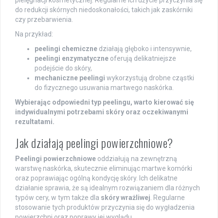
pielęgnacji kosmetycznej. Regularne ich użycie przyczynia się
do redukcji skórnych niedoskonałości, takich jak zaskórniki
czy przebarwienia.
Na przykład:
peelingi chemiczne
działają głęboko i intensywnie,
peelingi enzymatyczne
oferują delikatniejsze
podejście do skóry,
mechaniczne peelingi
wykorzystują drobne cząstki
do fizycznego usuwania martwego naskórka.
Wybierając odpowiedni typ peelingu, warto kierować się
indywidualnymi potrzebami skóry oraz oczekiwanymi
rezultatami.
Jak działają peelingi powierzchniowe?
Peelingi powierzchniowe
oddziałują na zewnętrzną
warstwę naskórka, skutecznie eliminując martwe komórki
oraz poprawiając ogólną kondycję skóry. Ich delikatne
działanie sprawia, że są idealnym rozwiązaniem dla różnych
typów cery, w tym także dla
skóry wrażliwej
. Regularne
stosowanie tych produktów przyczynia się do wygładzenia
powierzchni oraz poprawy jej wyglądu.