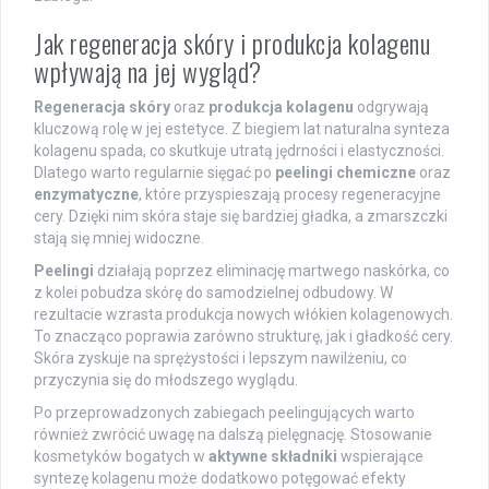
Jak regeneracja skóry i produkcja kolagenu
wpływają na jej wygląd?
Regeneracja skóry
oraz
produkcja kolagenu
odgrywają
kluczową rolę w jej estetyce. Z biegiem lat naturalna synteza
kolagenu spada, co skutkuje utratą jędrności i elastyczności.
Dlatego warto regularnie sięgać po
peelingi chemiczne
oraz
enzymatyczne
, które przyspieszają procesy regeneracyjne
cery. Dzięki nim skóra staje się bardziej gładka, a zmarszczki
stają się mniej widoczne.
Peelingi
działają poprzez eliminację martwego naskórka, co
z kolei pobudza skórę do samodzielnej odbudowy. W
rezultacie wzrasta produkcja nowych włókien kolagenowych.
To znacząco poprawia zarówno strukturę, jak i gładkość cery.
Skóra zyskuje na sprężystości i lepszym nawilżeniu, co
przyczynia się do młodszego wyglądu.
Po przeprowadzonych zabiegach peelingujących warto
również zwrócić uwagę na dalszą pielęgnację. Stosowanie
kosmetyków bogatych w
aktywne składniki
wspierające
syntezę kolagenu może dodatkowo potęgować efekty