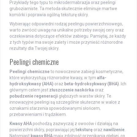
Przykłady tego typu to mikrodermabrazja oraz peelingi
gruboziarniste. Ta metoda skutecznie eliminuje martwe
komórki i poprawia ogólną teksturę skóry.
Wybierając odpowiedni rodzaj peelingu powierzchniowego,
warto zwrócić uwagę na unikalne potrzeby swojej cery oraz
oczekiwania dotyczące efektów zabiegu. Pamiętaj, że każdy
z tych typów ma swoje zalety i może przynieść różnorodne
rezultaty dla Twojej skóry.
Peelingi chemiczne
Peelingi chemiczne
to nowoczesne zabiegi kosmetyczne,
które wykorzystują różnorodne kwasy, w tym
alfa-
hydroksykwasy (AHA)
oraz
beta-hydroksykwasy (BHA)
. Ich
głównym celem jest
złuszczenie naskórka
oraz
pobudzenie regeneracji
głębszych warstw skóry. Te
innowacyjne peelingi są szczególnie skuteczne w walce z
oznakami starzenia spowodowanymi słońcem,
przebarwieniami i trądzikiem.
Kwasy AHA
pochodzą zazwyczaj z owoców i działają na
powierzchni skóry, poprawiając jej
teksturę
oraz
nawilżenie
.
Natomiast
kwasy BHA
mają zdolność przenikania głębiej, co