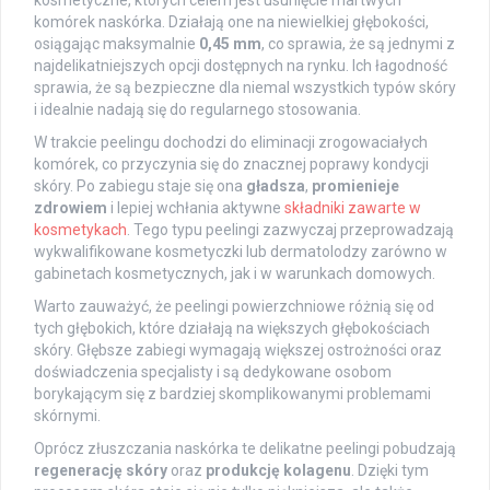
kosmetyczne, których celem jest usunięcie martwych
komórek naskórka. Działają one na niewielkiej głębokości,
osiągając maksymalnie
0,45 mm
, co sprawia, że są jednymi z
najdelikatniejszych opcji dostępnych na rynku. Ich łagodność
sprawia, że są bezpieczne dla niemal wszystkich typów skóry
i idealnie nadają się do regularnego stosowania.
W trakcie peelingu dochodzi do eliminacji zrogowaciałych
komórek, co przyczynia się do znacznej poprawy kondycji
skóry. Po zabiegu staje się ona
gładsza
,
promienieje
zdrowiem
i lepiej wchłania aktywne
składniki zawarte w
kosmetykach
. Tego typu peelingi zazwyczaj przeprowadzają
wykwalifikowane kosmetyczki lub dermatolodzy zarówno w
gabinetach kosmetycznych, jak i w warunkach domowych.
Warto zauważyć, że peelingi powierzchniowe różnią się od
tych głębokich, które działają na większych głębokościach
skóry. Głębsze zabiegi wymagają większej ostrożności oraz
doświadczenia specjalisty i są dedykowane osobom
borykającym się z bardziej skomplikowanymi problemami
skórnymi.
Oprócz złuszczania naskórka te delikatne peelingi pobudzają
regenerację skóry
oraz
produkcję kolagenu
. Dzięki tym