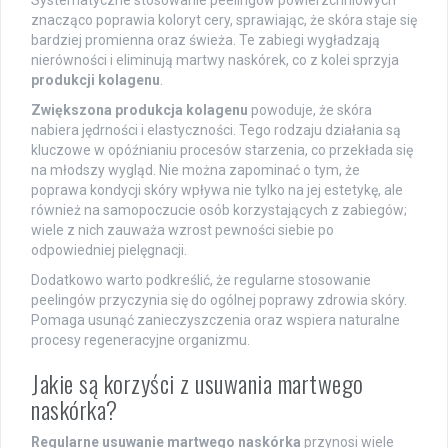
Systematyczne stosowanie peelingów powierzchniowych
znacząco poprawia koloryt cery, sprawiając, że skóra staje się
bardziej promienna oraz świeża. Te zabiegi wygładzają
nierówności i eliminują martwy naskórek, co z kolei sprzyja
produkcji kolagenu
.
Zwiększona produkcja kolagenu
powoduje, że skóra
nabiera jędrności i elastyczności. Tego rodzaju działania są
kluczowe w opóźnianiu procesów starzenia, co przekłada się
na młodszy wygląd. Nie można zapominać o tym, że
poprawa kondycji skóry wpływa nie tylko na jej estetykę, ale
również na samopoczucie osób korzystających z zabiegów;
wiele z nich zauważa wzrost pewności siebie po
odpowiedniej pielęgnacji.
Dodatkowo warto podkreślić, że regularne stosowanie
peelingów przyczynia się do ogólnej poprawy zdrowia skóry.
Pomaga usunąć zanieczyszczenia oraz wspiera naturalne
procesy regeneracyjne organizmu.
Jakie są korzyści z usuwania martwego
naskórka?
Regularne usuwanie martwego naskórka
przynosi wiele