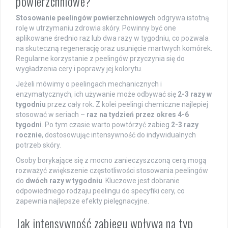
powierzchniowe?
Stosowanie peelingów powierzchniowych
odgrywa istotną
rolę w utrzymaniu zdrowia skóry. Powinny być one
aplikowane średnio raz lub dwa razy w tygodniu, co pozwala
na skuteczną regenerację oraz usunięcie martwych komórek.
Regularne korzystanie z peelingów przyczynia się do
wygładzenia cery i poprawy jej kolorytu.
Jeżeli mówimy o peelingach mechanicznych i
enzymatycznych, ich używanie może odbywać się
2-3 razy w
tygodniu
przez cały rok. Z kolei peelingi chemiczne najlepiej
stosować w seriach –
raz na tydzień przez okres 4-6
tygodni
. Po tym czasie warto powtórzyć zabieg
2-3 razy
rocznie
, dostosowując intensywność do indywidualnych
potrzeb skóry.
Osoby borykające się z mocno zanieczyszczoną cerą mogą
rozważyć zwiększenie częstotliwości stosowania peelingów
do
dwóch razy w tygodniu
. Kluczowe jest dobranie
odpowiedniego rodzaju peelingu do specyfiki cery, co
zapewnia najlepsze efekty pielęgnacyjne.
Jak intensywność zabiegu wpływa na typ