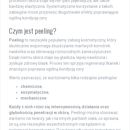
procesom skóra staje się nie tylko piękniejsza, ale także
bardziej elastyczna. Systematyczne korzystanie z takich
zabiegów może przynieść długotrwałe efekty poprawiające
ogólną kondycję cery.
Czym jest peeling?
Peeling
to niezwykle popularny zabieg kosmetyczny, który
skutecznie wspomaga złuszczanie martwych komórek
naskórka oraz eliminację różnorodnych zanieczyszczeń.
Dzięki niemu skóra staje się gładsza, lepiej nawilżona i
zyskuje zdrowy blask. Proces ten sprzyja regeneracji tkanek i
znacząco poprawia ogólną kondycję cery.
Warto zaznaczyć, że wyróżniamy kilka rodzajów peelingów:
chemiczne
,
enzymatyczne
,
mechaniczne
.
Każdy z nich różni się intensywnością działania oraz
głębokością penetracji w skórę.
Peelingi można stosować
zarówno na twarzy, jak i na innych partiach ciała, co sprawia,
że są one niezwykle wszechstronnym narzędziem w