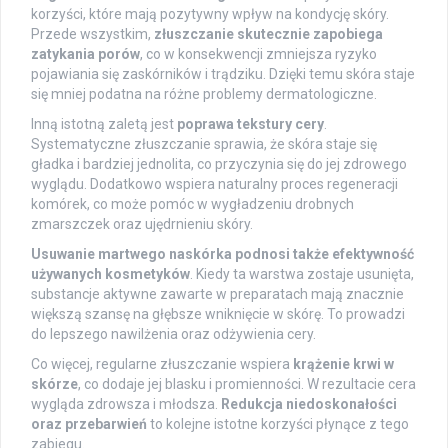
korzyści, które mają pozytywny wpływ na kondycję skóry.
Przede wszystkim,
złuszczanie skutecznie zapobiega
zatykania porów
, co w konsekwencji zmniejsza ryzyko
pojawiania się zaskórników i trądziku. Dzięki temu skóra staje
się mniej podatna na różne problemy dermatologiczne.
Inną istotną zaletą jest
poprawa tekstury cery
.
Systematyczne złuszczanie sprawia, że skóra staje się
gładka i bardziej jednolita, co przyczynia się do jej zdrowego
wyglądu. Dodatkowo wspiera naturalny proces regeneracji
komórek, co może pomóc w wygładzeniu drobnych
zmarszczek oraz ujędrnieniu skóry.
Usuwanie martwego naskórka podnosi także efektywność
używanych kosmetyków
. Kiedy ta warstwa zostaje usunięta,
substancje aktywne zawarte w preparatach mają znacznie
większą szansę na głębsze wniknięcie w skórę. To prowadzi
do lepszego nawilżenia oraz odżywienia cery.
Co więcej, regularne złuszczanie wspiera
krążenie krwi w
skórze
, co dodaje jej blasku i promienności. W rezultacie cera
wygląda zdrowsza i młodsza.
Redukcja niedoskonałości
oraz przebarwień
to kolejne istotne korzyści płynące z tego
zabiegu.