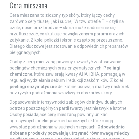
Cera mieszana
Cera mieszana to złożony typ skóry, który łączy cechy
zarówno cery tłustej, jak i suchej. W tzw. strefie T – czyli na
czole, nosie oraz brodzie – skóra może nadmiernie się
przetłuszczać, co skutkuje powiększonymi porami oraz ich
zatykanie. Z kolei policzki i skronie często są przesuszone.
Dlatego kluczowe jest stosowanie odpowiednich preparatów
pielęgnacyjnych.
Osoby z cerą mieszaną powinny rozważyć zastosowanie
peelingów chemicznych oraz enzymatycznych.
Peelingi
chemiczne
, które zawierają kwasy AHA i BHA, pomagają w
regulacji wydzielania sebum i redukcji zaskórników. Z kolei
peelingi enzymatyczne
delikatnie usuwają martwy naskórek
bez ryzyka podrażnienia wrażliwych obszarów skóry.
Dopasowanie intensywności zabiegów do indywidualnych
potrzeb poszczególnych partii twarzy jest niezwykle istotne.
Osoby posiadające cerę mieszaną powinny unikać
agresywnych peelingów mechanicznych, które mogą
wywołać podrażnienia w suchych miejscach.
Odpowiednio
dobrane produkty pozwalają utrzymać równowagę między