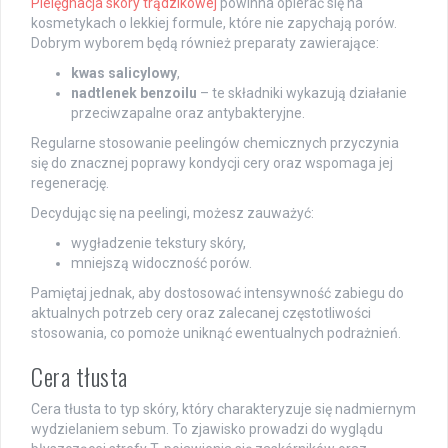
Pielęgnacja skóry trądzikowej
powinna opierać się na
kosmetykach o lekkiej formule, które nie zapychają porów.
Dobrym wyborem będą również preparaty zawierające:
kwas salicylowy
,
nadtlenek benzoilu
– te składniki wykazują działanie
przeciwzapalne oraz antybakteryjne.
Regularne stosowanie peelingów chemicznych przyczynia
się do znacznej poprawy kondycji cery oraz wspomaga jej
regenerację.
Decydując się na peelingi, możesz zauważyć:
wygładzenie tekstury skóry,
mniejszą widoczność porów.
Pamiętaj jednak, aby dostosować intensywność zabiegu do
aktualnych potrzeb cery oraz zalecanej częstotliwości
stosowania, co pomoże uniknąć ewentualnych podrażnień.
Cera tłusta
Cera tłusta to typ skóry, który charakteryzuje się nadmiernym
wydzielaniem sebum. To zjawisko prowadzi do wyglądu