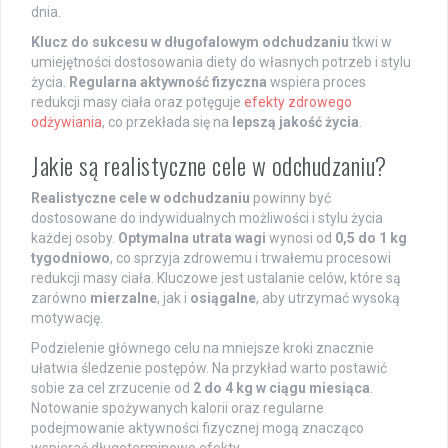
dnia.
Klucz do sukcesu w długofalowym odchudzaniu
tkwi w
umiejętności dostosowania diety do własnych potrzeb i stylu
życia.
Regularna aktywność fizyczna
wspiera proces
redukcji masy ciała oraz potęguje
efekty zdrowego
odżywiania
, co przekłada się na
lepszą jakość życia
.
Jakie są realistyczne cele w odchudzaniu?
Realistyczne cele w odchudzaniu
powinny być
dostosowane do indywidualnych możliwości i stylu życia
każdej osoby.
Optymalna utrata wagi
wynosi od
0,5 do 1 kg
tygodniowo
, co sprzyja zdrowemu i trwałemu procesowi
redukcji masy ciała. Kluczowe jest ustalanie celów, które są
zarówno
mierzalne
, jak i
osiągalne
, aby utrzymać wysoką
motywację.
Podzielenie głównego celu na mniejsze kroki znacznie
ułatwia śledzenie postępów. Na przykład warto postawić
sobie za cel zrzucenie od
2 do 4 kg w ciągu miesiąca
.
Notowanie spożywanych kalorii oraz regularne
podejmowanie aktywności fizycznej mogą znacząco
wspierać długoterminowe efekty.