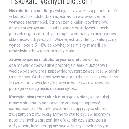
niskokalorycznych dietach?
Niskokaloryczne diety
zyskują coraz większą popularność
w kontekście odchudzania, jednak ich wprowadzenie
wymaga staranności. Ograniczanie kalorii powinno być
dobrze przemyślane i dostosowane do indywidualnych
potrzeb organizmu, aby uniknąć ewentualnych niedoborów
składników odżywczych. Ważne jest, aby deficyt kaloryczny
wynosił około
5-10%
całkowitej przemiany materii, co
umożliwia zdrową utratę masy ciała.
Zrównoważona niskokaloryczna dieta
powinna
obejmować odpowiednie proporcje białek, tłuszczów i
węglowodanów oraz zapewniać wystarczającą ilość witamin
i minerałów. Warto postawić na produkty o niskiej zawartości
tłuszczu oraz zwiększyć spożycie warzyw i owoców, co
pomaga w osiągnięciu uczucia sytości.
Korzyści płynące z takich diet
sięgają nie tylko redukcji
masy ciała; mogą one również znacząco poprawić
samopoczucie. Dodatkowo zmniejszają ryzyko chorób
związanych z otyłością. Mimo to warto być świadomym
potencjalnych zagrożeń, jak efekt jojo czy zaburzenia
odżywiania, które mogą się pojawić przy niewłaściwym