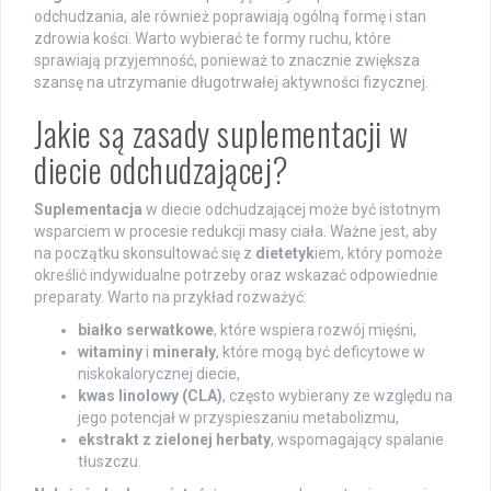
odchudzania, ale również poprawiają ogólną formę i stan
zdrowia kości. Warto wybierać te formy ruchu, które
sprawiają przyjemność, ponieważ to znacznie zwiększa
szansę na utrzymanie długotrwałej aktywności fizycznej.
Jakie są zasady suplementacji w
diecie odchudzającej?
Suplementacja
w diecie odchudzającej może być istotnym
wsparciem w procesie redukcji masy ciała. Ważne jest, aby
na początku skonsultować się z
dietetyk
iem, który pomoże
określić indywidualne potrzeby oraz wskazać odpowiednie
preparaty. Warto na przykład rozważyć:
białko serwatkowe
, które wspiera rozwój mięśni,
witaminy
i
minerały
, które mogą być deficytowe w
niskokalorycznej diecie,
kwas linolowy (CLA)
, często wybierany ze względu na
jego potencjał w przyspieszaniu metabolizmu,
ekstrakt z zielonej herbaty
, wspomagający spalanie
tłuszczu.