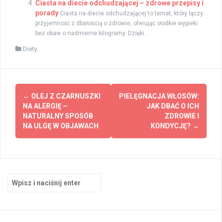
Ciasta na diecie odchudzającej – zdrowe przepisy i
porady
Ciasta na diecie odchudzającej to temat, który łączy
przyjemność z dbałością o zdrowie, oferując słodkie wypieki
bez obaw o nadmierne kilogramy. Dzięki...
Diety
Zobacz
←
OLEJ Z CZARNUSZKI
PIELĘGNACJA WŁOSÓW:
wpisy
NA ALERGIĘ –
JAK DBAĆ O ICH
NATURALNY SPOSÓB
ZDROWIE I
NA ULGĘ W OBJAWACH
KONDYCJĘ?
→
Szukaj: