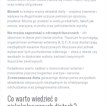
oraz rośliny strączkowe.
Błonnik
to kolejny ważny składnik diety – wspiera trawienie i
wpływa na długotrwałe uczucie pełności po spożyciu
posiłków. Można go znaleźć w wielu produktach, takich jak
owoce, warzywa, orzechy oraz pełnoziarniste wyroby.
Nie można zapominać o zdrowych tłuszczach
– ich
obecność w diecie jest równie istotna. Tłuszcze te pomagają
organizmowi wchłaniać witaminy A, D, E i K oraz dostarczają
niezbędnych kwasów tłuszczowych. Kluczowe jest jednak
wybieranie tych pochodzenia roślinnego – oliwa z oliwek czy
awokado to doskonałe wybory zamiast nasyconych
tłuszczów zwierzęcych.
Dodatkowo warto zadbać o różnorodność witamin i
minerałów poprzez bogactwo warzyw i owoców.
Zrównoważona dieta
gwarantuje dostarczenie wszystkich
składników odżywczych niezbędnych do efektywnego
odchudzania oraz pielęgnowania zdrowia.
Co warto wiedzieć o