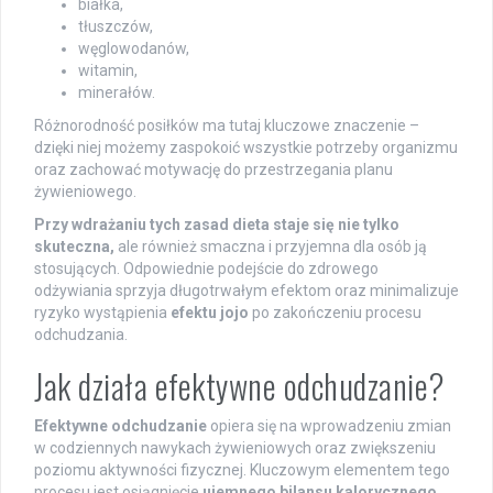
białka,
tłuszczów,
węglowodanów,
witamin,
minerałów.
Różnorodność posiłków ma tutaj kluczowe znaczenie –
dzięki niej możemy zaspokoić wszystkie potrzeby organizmu
oraz zachować motywację do przestrzegania planu
żywieniowego.
Przy wdrażaniu tych zasad dieta staje się nie tylko
skuteczna,
ale również smaczna i przyjemna dla osób ją
stosujących. Odpowiednie podejście do zdrowego
odżywiania sprzyja długotrwałym efektom oraz minimalizuje
ryzyko wystąpienia
efektu jojo
po zakończeniu procesu
odchudzania.
Jak działa efektywne odchudzanie?
Efektywne odchudzanie
opiera się na wprowadzeniu zmian
w codziennych nawykach żywieniowych oraz zwiększeniu
poziomu aktywności fizycznej. Kluczowym elementem tego
procesu jest osiągnięcie
ujemnego bilansu kalorycznego
,