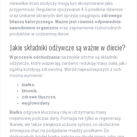
niewielkie ilości słodyczy mogą być akceptowane jako
przyjemność. Regularne spożywanie 4-5 posiłków dziennie
oraz unikanie skrajnych diet sprzyja osiągnięciu
zdrowego
bilansu kalorycznego
.
Ważne jest również odpowiednie
nawodnienie organizmu
oraz zapewnienie różnorodnych
produktów w codziennej diecie.
Jakie składniki odżywcze są ważne w diecie?
W procesie odchudzania
niezwykle istotne są składniki
odżywcze, które wspierają zarówno redukcję masy ciała, jak i
ogólną kondycję zdrowotną. Wśród najważniejszych z nich
można wymienić:
białko
,
błonnik
,
zdrowe tłuszcze
,
węglowodany
.
Białko
odgrywa kluczową rolę w utrzymaniu masy
mięśniowej podczas diety. Pomaga nie tylko w regeneracji
tkanek, ale także zwiększa uczucie sytości, co skutecznie
zmniejsza chęć na podjadanie między posiłkami. Do
doskonałych źródeł białka zalicza się chude mięso, ryby, jaja