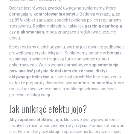
Dobrze jest również zwrócić uwagę na suplementy, które
pomagają w
kontrolowaniu apetytu
. Badania wskazują, że
aż 85% kobiet zauważa spadek łaknienia po ich regularnym
stosowaniu. Roślinne składniki, takie jak
garcinia cambogia
czy
glukomannan
, mogą znacząco zredukować uczucie
głodu.
Kiedy myślimy o odchudzaniu, ważne jest również zadbanie o
prawidłową perystaltykę jelit. Suplementy bogate w
błonnik
wspierają trawienie i regulują funkcjonowanie układu
pokarmowego. Warto jednak pamiętać, że
suplementacja
powinna być jedynie dodatkiem do zdrowej diety i
aktywnego trybu życia
– nie zastąpi ich! Nie bez znaczenia
są także preparaty dostarczające
witamin
i
minerałów
, które
mają kluczowe znaczenie dla ogólnego zdrowia podczas
procesu redukcji wagi.
Jak uniknąć efektu jojo?
Aby zapobiec efektowi jojo
, kluczowe jest wprowadzenie
trwałych zmian w codziennym stylu życia. Zamiast stosować
drastyczne diety czy skrajne ograniczenia kaloryczne, lepiej