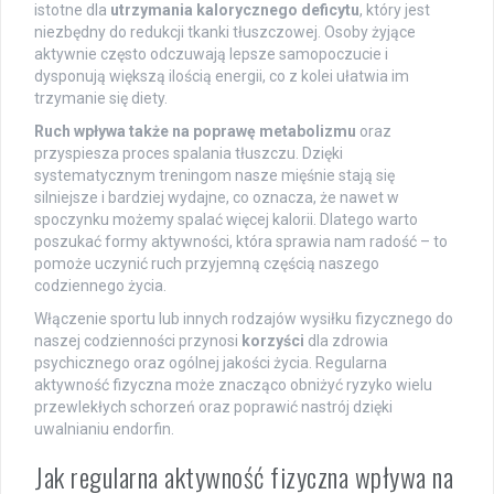
istotne dla
utrzymania kalorycznego deficytu
, który jest
niezbędny do redukcji tkanki tłuszczowej. Osoby żyjące
aktywnie często odczuwają lepsze samopoczucie i
dysponują większą ilością energii, co z kolei ułatwia im
trzymanie się diety.
Ruch wpływa także na poprawę metabolizmu
oraz
przyspiesza proces spalania tłuszczu. Dzięki
systematycznym treningom nasze mięśnie stają się
silniejsze i bardziej wydajne, co oznacza, że nawet w
spoczynku możemy spalać więcej kalorii. Dlatego warto
poszukać formy aktywności, która sprawia nam radość – to
pomoże uczynić ruch przyjemną częścią naszego
codziennego życia.
Włączenie sportu lub innych rodzajów wysiłku fizycznego do
naszej codzienności przynosi
korzyści
dla zdrowia
psychicznego oraz ogólnej jakości życia. Regularna
aktywność fizyczna może znacząco obniżyć ryzyko wielu
przewlekłych schorzeń oraz poprawić nastrój dzięki
uwalnianiu endorfin.
Jak regularna aktywność fizyczna wpływa na