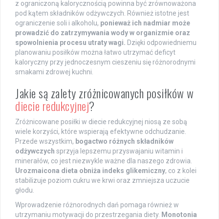
z ograniczoną kalorycznością powinna być zrównoważona
pod kątem składników odżywczych. Również istotne jest
ograniczenie soli i alkoholu,
ponieważ ich nadmiar może
prowadzić do zatrzymywania wody w organizmie oraz
spowolnienia procesu utraty wagi.
Dzięki odpowiedniemu
planowaniu posiłków można łatwo utrzymać deficyt
kaloryczny przy jednoczesnym cieszeniu się różnorodnymi
smakami zdrowej kuchni.
Jakie są zalety zróżnicowanych posiłków w
diecie redukcyjnej
?
Zróżnicowane posiłki w diecie redukcyjnej niosą ze sobą
wiele korzyści, które wspierają efektywne odchudzanie.
Przede wszystkim,
bogactwo różnych składników
odżywczych
sprzyja lepszemu przyswajaniu witamin i
minerałów, co jest niezwykle ważne dla naszego zdrowia.
Urozmaicona dieta obniża indeks glikemiczny
, co z kolei
stabilizuje poziom cukru we krwi oraz zmniejsza uczucie
głodu.
Wprowadzenie różnorodnych dań pomaga również w
utrzymaniu motywacji do przestrzegania diety.
Monotonia