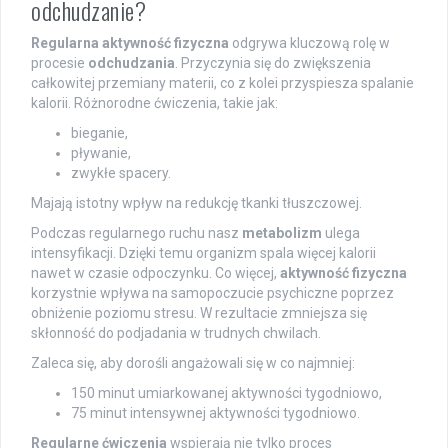
odchudzanie?
Regularna aktywność fizyczna
odgrywa kluczową rolę w
procesie
odchudzania
. Przyczynia się do zwiększenia
całkowitej przemiany materii, co z kolei przyspiesza spalanie
kalorii. Różnorodne ćwiczenia, takie jak:
bieganie,
pływanie,
zwykłe spacery.
Majają istotny wpływ na redukcję tkanki tłuszczowej.
Podczas regularnego ruchu nasz
metabolizm
ulega
intensyfikacji. Dzięki temu organizm spala więcej kalorii
nawet w czasie odpoczynku. Co więcej,
aktywność fizyczna
korzystnie wpływa na samopoczucie psychiczne poprzez
obniżenie poziomu stresu. W rezultacie zmniejsza się
skłonność do podjadania w trudnych chwilach.
Zaleca się, aby dorośli angażowali się w co najmniej:
150 minut umiarkowanej aktywności tygodniowo,
75 minut intensywnej aktywności tygodniowo.
Regularne ćwiczenia
wspierają nie tylko proces