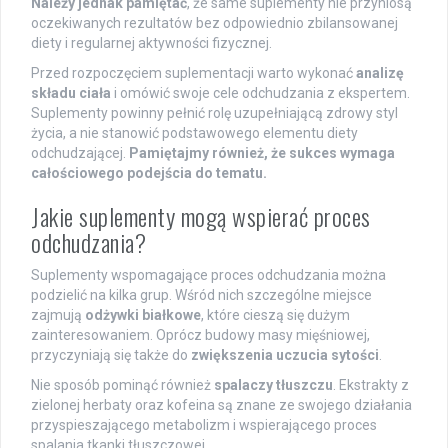
Należy jednak pamiętać
, że same suplementy nie przyniosą
oczekiwanych rezultatów bez odpowiednio zbilansowanej
diety i regularnej aktywności fizycznej.
Przed rozpoczęciem suplementacji warto wykonać
analizę
składu ciała
i omówić swoje cele odchudzania z ekspertem.
Suplementy powinny pełnić rolę uzupełniającą zdrowy styl
życia, a nie stanowić podstawowego elementu diety
odchudzającej.
Pamiętajmy również, że sukces wymaga
całościowego podejścia do tematu.
Jakie suplementy mogą wspierać proces
odchudzania?
Suplementy wspomagające proces odchudzania można
podzielić na kilka grup. Wśród nich szczególne miejsce
zajmują
odżywki białkowe
, które cieszą się dużym
zainteresowaniem. Oprócz budowy masy mięśniowej,
przyczyniają się także do
zwiększenia uczucia sytości
.
Nie sposób pominąć również
spalaczy tłuszczu
. Ekstrakty z
zielonej herbaty oraz kofeina są znane ze swojego działania
przyspieszającego metabolizm i wspierającego proces
spalania tkanki tłuszczowej.