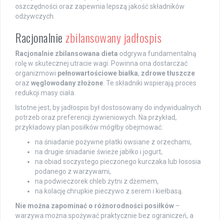
oszczędności oraz zapewnia lepszą jakość składników
odżywczych.
Racjonalnie
zbilansowany jadłospis
Racjonalnie zbilansowana dieta
odgrywa fundamentalną
rolę w skutecznej utracie wagi. Powinna ona dostarczać
organizmowi
pełnowartościowe białka
,
zdrowe tłuszcze
oraz
węglowodany złożone
. Te składniki wspierają proces
redukcji masy ciała.
Istotne jest, by jadłospis był dostosowany do indywidualnych
potrzeb oraz preferencji żywieniowych. Na przykład,
przykładowy plan posiłków mógłby obejmować:
na śniadanie pożywne płatki owsiane z orzechami,
na drugie śniadanie świeże jabłko i jogurt,
na obiad soczystego pieczonego kurczaka lub łososia
podanego z warzywami,
na podwieczorek chleb żytni z dżemem,
na kolację chrupkie pieczywo z serem i kiełbasą.
Nie można zapominać o różnorodności posiłków
–
warzywa można spożywać praktycznie bez ograniczeń, a