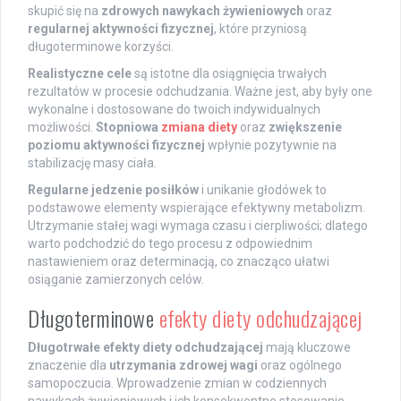
skupić się na
zdrowych nawykach żywieniowych
oraz
regularnej aktywności fizycznej
, które przyniosą
długoterminowe korzyści.
Realistyczne cele
są istotne dla osiągnięcia trwałych
rezultatów w procesie odchudzania. Ważne jest, aby były one
wykonalne i dostosowane do twoich indywidualnych
możliwości.
Stopniowa
zmiana diety
oraz
zwiększenie
poziomu aktywności fizycznej
wpłynie pozytywnie na
stabilizację masy ciała.
Regularne jedzenie posiłków
i unikanie głodówek to
podstawowe elementy wspierające efektywny metabolizm.
Utrzymanie stałej wagi wymaga czasu i cierpliwości; dlatego
warto podchodzić do tego procesu z odpowiednim
nastawieniem oraz determinacją, co znacząco ułatwi
osiąganie zamierzonych celów.
Długoterminowe
efekty diety odchudzającej
Długotrwałe efekty diety odchudzającej
mają kluczowe
znaczenie dla
utrzymania zdrowej wagi
oraz ogólnego
samopoczucia. Wprowadzenie zmian w codziennych
nawykach żywieniowych i ich konsekwentne stosowanie