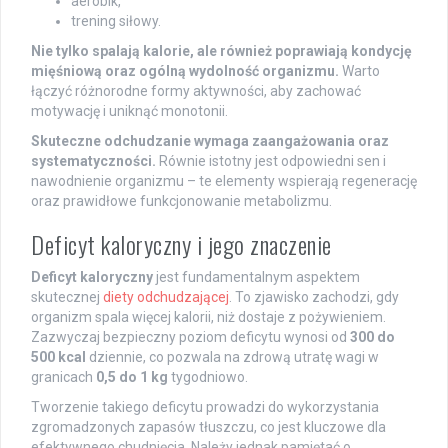
aerobik,
trening siłowy.
Nie tylko spalają kalorie, ale również poprawiają kondycję
mięśniową oraz ogólną wydolność organizmu.
Warto
łączyć różnorodne formy aktywności, aby zachować
motywację i uniknąć monotonii.
Skuteczne odchudzanie wymaga zaangażowania oraz
systematyczności.
Równie istotny jest odpowiedni sen i
nawodnienie organizmu – te elementy wspierają regenerację
oraz prawidłowe funkcjonowanie metabolizmu.
Deficyt kaloryczny i jego znaczenie
Deficyt kaloryczny
jest fundamentalnym aspektem
skutecznej
diety odchudzającej
. To zjawisko zachodzi, gdy
organizm spala więcej kalorii, niż dostaje z pożywieniem.
Zazwyczaj bezpieczny poziom deficytu wynosi od
300 do
500 kcal
dziennie, co pozwala na zdrową utratę wagi w
granicach
0,5 do 1 kg
tygodniowo.
Tworzenie takiego deficytu prowadzi do wykorzystania
zgromadzonych zapasów tłuszczu, co jest kluczowe dla
efektywnego chudnięcia. Należy jednak pamiętać o