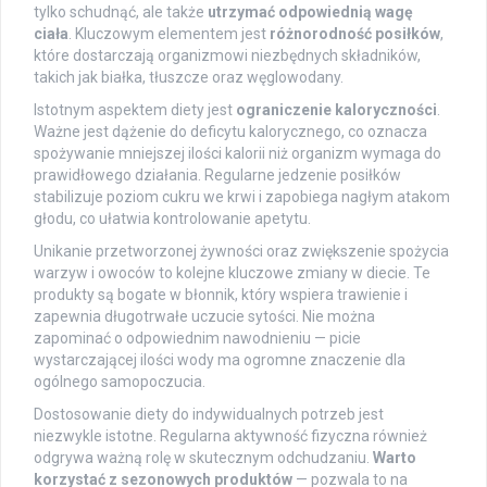
tylko schudnąć, ale także
utrzymać odpowiednią wagę
ciała
. Kluczowym elementem jest
różnorodność posiłków
,
które dostarczają organizmowi niezbędnych składników,
takich jak białka, tłuszcze oraz węglowodany.
Istotnym aspektem diety jest
ograniczenie kaloryczności
.
Ważne jest dążenie do deficytu kalorycznego, co oznacza
spożywanie mniejszej ilości kalorii niż organizm wymaga do
prawidłowego działania. Regularne jedzenie posiłków
stabilizuje poziom cukru we krwi i zapobiega nagłym atakom
głodu, co ułatwia kontrolowanie apetytu.
Unikanie przetworzonej żywności oraz zwiększenie spożycia
warzyw i owoców to kolejne kluczowe zmiany w diecie. Te
produkty są bogate w błonnik, który wspiera trawienie i
zapewnia długotrwałe uczucie sytości. Nie można
zapominać o odpowiednim nawodnieniu — picie
wystarczającej ilości wody ma ogromne znaczenie dla
ogólnego samopoczucia.
Dostosowanie diety do indywidualnych potrzeb jest
niezwykle istotne. Regularna aktywność fizyczna również
odgrywa ważną rolę w skutecznym odchudzaniu.
Warto
korzystać z sezonowych produktów
— pozwala to na