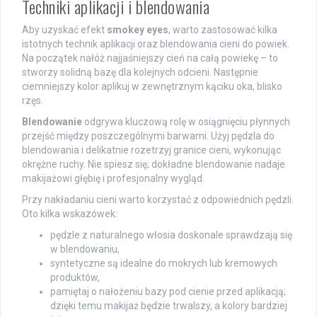
Techniki aplikacji i blendowania
Aby uzyskać efekt
smokey eyes
, warto zastosować kilka
istotnych technik aplikacji oraz blendowania cieni do powiek.
Na początek nałóż najjaśniejszy cień na całą powiekę – to
stworzy solidną bazę dla kolejnych odcieni. Następnie
ciemniejszy kolor aplikuj w zewnętrznym kąciku oka, blisko
rzęs.
Blendowanie
odgrywa kluczową rolę w osiągnięciu płynnych
przejść między poszczególnymi barwami. Użyj pędzla do
blendowania i delikatnie rozetrzyj granice cieni, wykonując
okrężne ruchy. Nie spiesz się; dokładne blendowanie nadaje
makijażowi głębię i profesjonalny wygląd.
Przy nakładaniu cieni warto korzystać z odpowiednich pędzli.
Oto kilka wskazówek:
pędzle z naturalnego włosia doskonale sprawdzają się
w blendowaniu,
syntetyczne są idealne do mokrych lub kremowych
produktów,
pamiętaj o nałożeniu bazy pod cienie przed aplikacją;
dzięki temu makijaż będzie trwalszy, a kolory bardziej