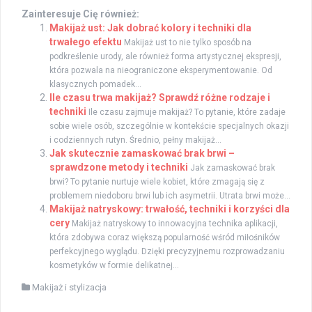
Zainteresuje Cię również:
Makijaż ust: Jak dobrać kolory i techniki dla
trwałego efektu
Makijaż ust to nie tylko sposób na
podkreślenie urody, ale również forma artystycznej ekspresji,
która pozwala na nieograniczone eksperymentowanie. Od
klasycznych pomadek...
Ile czasu trwa makijaż? Sprawdź różne rodzaje i
techniki
Ile czasu zajmuje makijaż? To pytanie, które zadaje
sobie wiele osób, szczególnie w kontekście specjalnych okazji
i codziennych rutyn. Średnio, pełny makijaż...
Jak skutecznie zamaskować brak brwi –
sprawdzone metody i techniki
Jak zamaskować brak
brwi? To pytanie nurtuje wiele kobiet, które zmagają się z
problemem niedoboru brwi lub ich asymetrii. Utrata brwi może...
Makijaż natryskowy: trwałość, techniki i korzyści dla
cery
Makijaż natryskowy to innowacyjna technika aplikacji,
która zdobywa coraz większą popularność wśród miłośników
perfekcyjnego wyglądu. Dzięki precyzyjnemu rozprowadzaniu
kosmetyków w formie delikatnej...
Makijaż i stylizacja