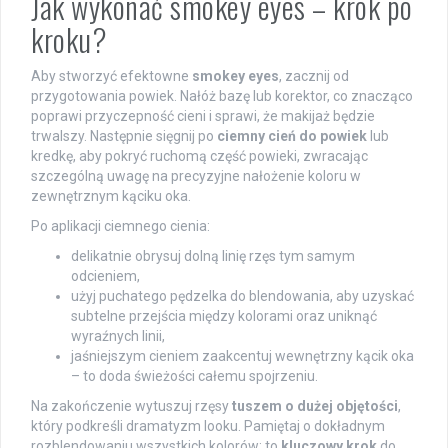
Jak wykonać smokey eyes – krok po
kroku?
Aby stworzyć efektowne
smokey eyes
, zacznij od
przygotowania powiek. Nałóż bazę lub korektor, co znacząco
poprawi przyczepność cieni i sprawi, że makijaż będzie
trwalszy. Następnie sięgnij po
ciemny cień do powiek
lub
kredkę, aby pokryć ruchomą część powieki, zwracając
szczególną uwagę na precyzyjne nałożenie koloru w
zewnętrznym kąciku oka.
Po aplikacji ciemnego cienia:
delikatnie obrysuj dolną linię rzęs tym samym
odcieniem,
użyj puchatego pędzelka do blendowania, aby uzyskać
subtelne przejścia między kolorami oraz uniknąć
wyraźnych linii,
jaśniejszym cieniem zaakcentuj wewnętrzny kącik oka
– to doda świeżości całemu spojrzeniu.
Na zakończenie wytuszuj rzęsy
tuszem o dużej objętości
,
który podkreśli dramatyzm looku. Pamiętaj o dokładnym
rozblendowaniu wszystkich kolorów; to
kluczowy krok
do