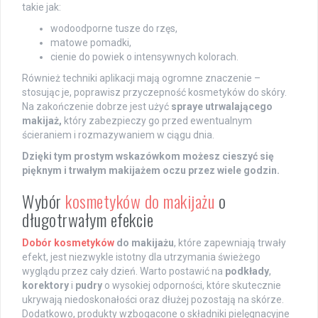
takie jak:
wodoodporne tusze do rzęs,
matowe pomadki,
cienie do powiek o intensywnych kolorach.
Również techniki aplikacji mają ogromne znaczenie –
stosując je, poprawisz przyczepność kosmetyków do skóry.
Na zakończenie dobrze jest użyć
spraye utrwalającego
makijaż,
który zabezpieczy go przed ewentualnym
ścieraniem i rozmazywaniem w ciągu dnia.
Dzięki tym prostym wskazówkom możesz cieszyć się
pięknym i trwałym makijażem oczu przez wiele godzin.
Wybór
kosmetyków do makijażu
o
długotrwałym efekcie
Dobór kosmetyków
do makijażu
, które zapewniają trwały
efekt, jest niezwykle istotny dla utrzymania świeżego
wyglądu przez cały dzień. Warto postawić na
podkłady
,
korektory
i
pudry
o wysokiej odporności, które skutecznie
ukrywają niedoskonałości oraz dłużej pozostają na skórze.
Dodatkowo, produkty wzbogacone o składniki pielęgnacyjne