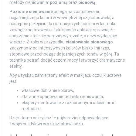
metody cieniowania:
poziomą
oraz
pionową
.
Poziome cieniowanie
polega na zastosowaniu
najjaśniejszego koloru w wewnętrznej części powieki, a
następnie przejściu do ciemniejszych odcieni w kierunku
zewnętrznej krawędzi. Taki sposób aplikacji sprawia, że
spojrzenie staje się bardziej wyraziste, a oczy wydają się
większe. Z kolei w przypadku
cieniowania pionowego
zaczynamy od intensywnych kolorów blisko linii rzęs,
stopniowo przechodząc do jaśniejszych tonów w górę. Ta
technika potrafi dodać oczom mocy i stworzyć dramatyczne
efekty.
Aby uzyskać zamierzony efekt w makijażu oczu, kluczowe
jest:
właściwe dobranie kolorów,
staranne opanowanie techniki cieniowania,
eksperymentowanie z różnorodnymi odcieniami i
metodami.
Dzięki temu odkryjesz te najbardziej odpowiadające
Twojemu stylowi oraz kształtowi oczu.