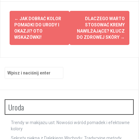
Zobacz
←
JAK DOBRAĆ KOLOR
DLACZEGO WARTO
wpisy
POMADKI DO URODY I
STOSOWAĆ KREMY
OKAZJI? OTO
NAWILŻAJĄCE? KLUCZ
WSKAZÓWKI!
DO ZDROWEJ SKÓRY
→
Szukaj:
Uroda
Trendy w makijażu ust: Nowości wśród pomadek i efektowne
kolory
Sekrety piękna z Dalekiego Wschodu: Tradycyjne metody