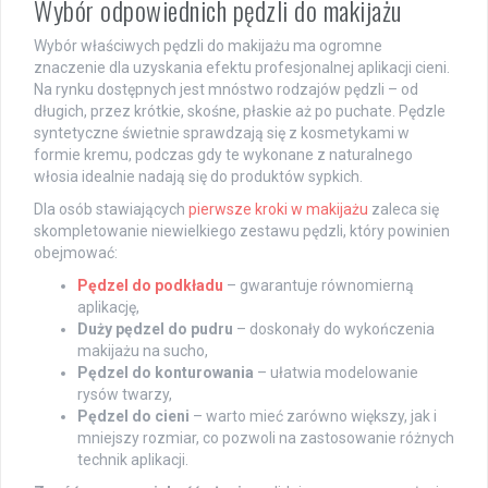
Wybór odpowiednich pędzli do makijażu
Wybór właściwych pędzli do makijażu ma ogromne
znaczenie dla uzyskania efektu profesjonalnej aplikacji cieni.
Na rynku dostępnych jest mnóstwo rodzajów pędzli – od
długich, przez krótkie, skośne, płaskie aż po puchate. Pędzle
syntetyczne świetnie sprawdzają się z kosmetykami w
formie kremu, podczas gdy te wykonane z naturalnego
włosia idealnie nadają się do produktów sypkich.
Dla osób stawiających
pierwsze kroki w makijażu
zaleca się
skompletowanie niewielkiego zestawu pędzli, który powinien
obejmować:
Pędzel do podkładu
– gwarantuje równomierną
aplikację,
Duży pędzel do pudru
– doskonały do wykończenia
makijażu na sucho,
Pędzel do konturowania
– ułatwia modelowanie
rysów twarzy,
Pędzel do cieni
– warto mieć zarówno większy, jak i
mniejszy rozmiar, co pozwoli na zastosowanie różnych
technik aplikacji.