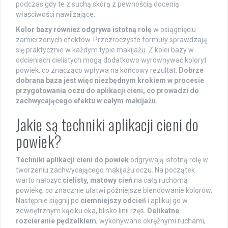
podczas gdy te z suchą skórą z pewnością docenią
właściwości nawilżające.
Kolor bazy również odgrywa istotną rolę
w osiągnięciu
zamierzonych efektów. Przezroczyste formuły sprawdzają
się praktycznie w każdym typie makijażu. Z kolei bazy w
odcieniach cielistych mogą dodatkowo wyrównywać koloryt
powiek, co znacząco wpływa na końcowy rezultat.
Dobrze
dobrana baza jest więc niezbędnym krokiem w procesie
przygotowania oczu do aplikacji cieni, co prowadzi do
zachwycającego efektu w całym makijażu.
Jakie są techniki aplikacji cieni do
powiek?
Techniki aplikacji cieni do powiek
odgrywają istotną rolę w
tworzeniu zachwycającego makijażu oczu. Na początek
warto nałożyć
cielisty, matowy cień
na całą ruchomą
powiekę, co znacznie ułatwi późniejsze blendowanie kolorów.
Następnie sięgnij po
ciemniejszy odcień
i aplikuj go w
zewnętrznym kąciku oka, blisko linii rzęs.
Delikatne
rozcieranie pędzelkiem
, wykonywane okrężnymi ruchami,