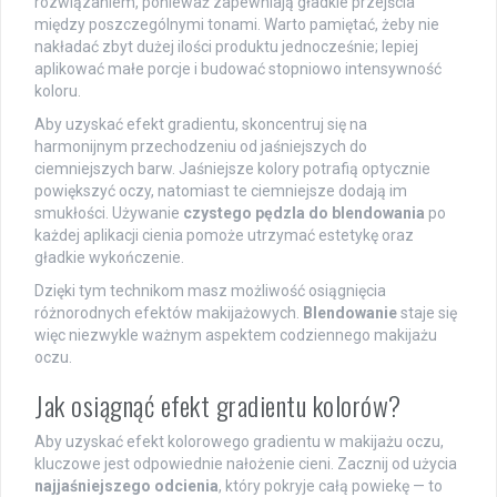
rozwiązaniem, ponieważ zapewniają gładkie przejścia
między poszczególnymi tonami. Warto pamiętać, żeby nie
nakładać zbyt dużej ilości produktu jednocześnie; lepiej
aplikować małe porcje i budować stopniowo intensywność
koloru.
Aby uzyskać efekt gradientu, skoncentruj się na
harmonijnym przechodzeniu od jaśniejszych do
ciemniejszych barw. Jaśniejsze kolory potrafią optycznie
powiększyć oczy, natomiast te ciemniejsze dodają im
smukłości. Używanie
czystego pędzla do blendowania
po
każdej aplikacji cienia pomoże utrzymać estetykę oraz
gładkie wykończenie.
Dzięki tym technikom masz możliwość osiągnięcia
różnorodnych efektów makijażowych.
Blendowanie
staje się
więc niezwykle ważnym aspektem codziennego makijażu
oczu.
Jak osiągnąć efekt gradientu kolorów?
Aby uzyskać efekt kolorowego gradientu w makijażu oczu,
kluczowe jest odpowiednie nałożenie cieni. Zacznij od użycia
najjaśniejszego odcienia
, który pokryje całą powiekę — to