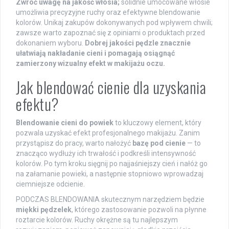
Zwróć uwagę na jakość włosia;
solidnie umocowane włosie
umożliwia precyzyjne ruchy oraz efektywne blendowanie
kolorów. Unikaj zakupów dokonywanych pod wpływem chwili;
zawsze warto zapoznać się z opiniami o produktach przed
dokonaniem wyboru.
Dobrej jakości pędzle znacznie
ułatwiają nakładanie cieni i pomagają osiągnąć
zamierzony wizualny efekt w makijażu oczu.
Jak blendować cienie dla uzyskania
efektu?
Blendowanie cieni do powiek
to kluczowy element, który
pozwala uzyskać efekt profesjonalnego makijażu. Zanim
przystąpisz do pracy, warto nałożyć
bazę pod cienie
— to
znacząco wydłuży ich trwałość i podkreśli intensywność
kolorów. Po tym kroku sięgnij po najjaśniejszy cień i nałóż go
na załamanie powieki, a następnie stopniowo wprowadzaj
ciemniejsze odcienie.
PODCZAS BLENDOWANIA skutecznym narzędziem będzie
miękki pędzelek
, którego zastosowanie pozwoli na płynne
roztarcie kolorów. Ruchy okrężne są tu najlepszym