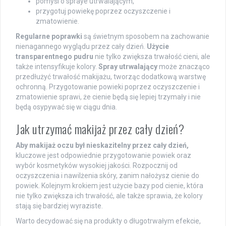
pomyśl o spraye utrwalającym,
przygotuj powiekę poprzez oczyszczenie i
zmatowienie.
Regularne poprawki
są świetnym sposobem na zachowanie
nienagannego wyglądu przez cały dzień.
Użycie
transparentnego pudru
nie tylko zwiększa trwałość cieni, ale
także intensyfikuje kolory.
Spray utrwalający
może znacząco
przedłużyć trwałość makijażu, tworząc dodatkową warstwę
ochronną. Przygotowanie powieki poprzez oczyszczenie i
zmatowienie sprawi, że cienie będą się lepiej trzymały i nie
będą osypywać się w ciągu dnia.
Jak utrzymać makijaż przez cały dzień?
Aby makijaż oczu był nieskazitelny przez cały dzień,
kluczowe jest odpowiednie przygotowanie powiek oraz
wybór kosmetyków wysokiej jakości. Rozpocznij od
oczyszczenia i nawilżenia skóry, zanim nałożysz cienie do
powiek. Kolejnym krokiem jest użycie bazy pod cienie, która
nie tylko zwiększa ich trwałość, ale także sprawia, że kolory
stają się bardziej wyraziste.
Warto decydować się na produkty o długotrwałym efekcie,