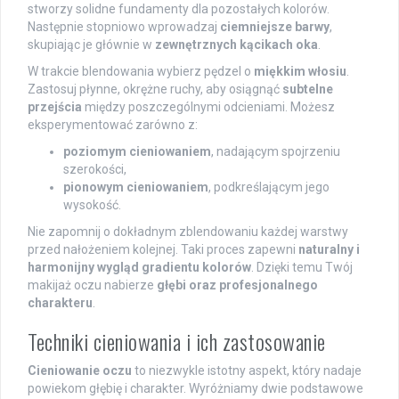
stworzy solidne fundamenty dla pozostałych kolorów.
Następnie stopniowo wprowadzaj
ciemniejsze barwy
,
skupiając je głównie w
zewnętrznych kącikach oka
.
W trakcie blendowania wybierz pędzel o
miękkim włosiu
.
Zastosuj płynne, okrężne ruchy, aby osiągnąć
subtelne
przejścia
między poszczególnymi odcieniami. Możesz
eksperymentować zarówno z:
poziomym cieniowaniem
, nadającym spojrzeniu
szerokości,
pionowym cieniowaniem
, podkreślającym jego
wysokość.
Nie zapomnij o dokładnym zblendowaniu każdej warstwy
przed nałożeniem kolejnej. Taki proces zapewni
naturalny i
harmonijny wygląd gradientu kolorów
. Dzięki temu Twój
makijaż oczu nabierze
głębi oraz profesjonalnego
charakteru
.
Techniki cieniowania i ich zastosowanie
Cieniowanie oczu
to niezwykle istotny aspekt, który nadaje
powiekom głębię i charakter. Wyróżniamy dwie podstawowe