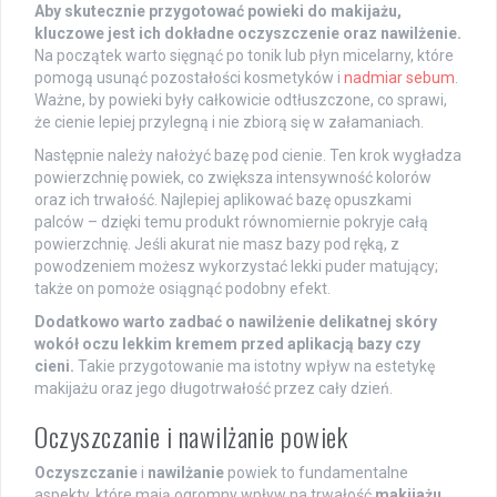
Aby skutecznie przygotować powieki do makijażu,
kluczowe jest ich dokładne oczyszczenie oraz nawilżenie.
Na początek warto sięgnąć po tonik lub płyn micelarny, które
pomogą usunąć pozostałości kosmetyków i
nadmiar sebum
.
Ważne, by powieki były całkowicie odtłuszczone, co sprawi,
że cienie lepiej przylegną i nie zbiorą się w załamaniach.
Następnie należy nałożyć bazę pod cienie. Ten krok wygładza
powierzchnię powiek, co zwiększa intensywność kolorów
oraz ich trwałość. Najlepiej aplikować bazę opuszkami
palców – dzięki temu produkt równomiernie pokryje całą
powierzchnię. Jeśli akurat nie masz bazy pod ręką, z
powodzeniem możesz wykorzystać lekki puder matujący;
także on pomoże osiągnąć podobny efekt.
Dodatkowo warto zadbać o nawilżenie delikatnej skóry
wokół oczu lekkim kremem przed aplikacją bazy czy
cieni.
Takie przygotowanie ma istotny wpływ na estetykę
makijażu oraz jego długotrwałość przez cały dzień.
Oczyszczanie i nawilżanie powiek
Oczyszczanie
i
nawilżanie
powiek to fundamentalne
aspekty, które mają ogromny wpływ na trwałość
makijażu