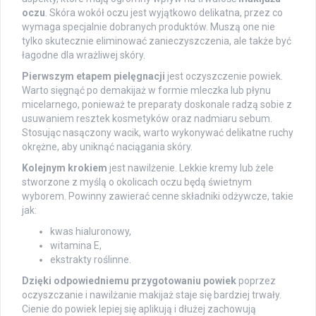
oczu
. Skóra wokół oczu jest wyjątkowo delikatna, przez co
wymaga specjalnie dobranych produktów. Muszą one nie
tylko skutecznie eliminować zanieczyszczenia, ale także być
łagodne dla wrażliwej skóry.
Pierwszym etapem pielęgnacji
jest oczyszczenie powiek.
Warto sięgnąć po demakijaż w formie mleczka lub płynu
micelarnego, ponieważ te preparaty doskonale radzą sobie z
usuwaniem resztek kosmetyków oraz nadmiaru sebum.
Stosując nasączony wacik, warto wykonywać delikatne ruchy
okrężne, aby uniknąć naciągania skóry.
Kolejnym krokiem
jest nawilżenie. Lekkie kremy lub żele
stworzone z myślą o okolicach oczu będą świetnym
wyborem. Powinny zawierać cenne składniki odżywcze, takie
jak:
kwas hialuronowy,
witamina E,
ekstrakty roślinne.
Dzięki odpowiedniemu przygotowaniu powiek
poprzez
oczyszczanie i nawilżanie makijaż staje się bardziej trwały.
Cienie do powiek lepiej się aplikują i dłużej zachowują