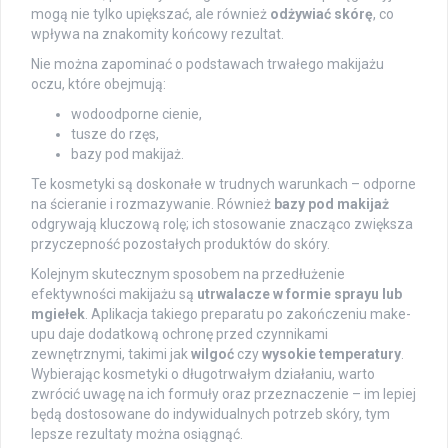
mogą nie tylko upiększać, ale również
odżywiać skórę
, co
wpływa na znakomity końcowy rezultat.
Nie można zapominać o podstawach trwałego makijażu
oczu, które obejmują:
wodoodporne cienie,
tusze do rzęs,
bazy pod makijaż.
Te kosmetyki są doskonałe w trudnych warunkach – odporne
na ścieranie i rozmazywanie. Również
bazy pod makijaż
odgrywają kluczową rolę; ich stosowanie znacząco zwiększa
przyczepność pozostałych produktów do skóry.
Kolejnym skutecznym sposobem na przedłużenie
efektywności makijażu są
utrwalacze w formie sprayu lub
mgiełek
. Aplikacja takiego preparatu po zakończeniu make-
upu daje dodatkową ochronę przed czynnikami
zewnętrznymi, takimi jak
wilgoć
czy
wysokie temperatury
.
Wybierając kosmetyki o długotrwałym działaniu, warto
zwrócić uwagę na ich formuły oraz przeznaczenie – im lepiej
będą dostosowane do indywidualnych potrzeb skóry, tym
lepsze rezultaty można osiągnąć.