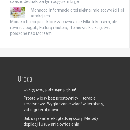
czasie. Jednak, za tym pojęciem kryje …
Monacco: Informacje o tej pięknej miejscowości i jej
atrakcjach
Monako to miejsce, które zachwyca nie tylko luksusem, ale
również bogatą kulturą i historią. To niewielkie księstwo,
położone nad Morzem …
Uroda
Odkryj swój potencjał piękna!
Proste włosy bez prostownicy – terapie
keratynowe. Wygładzanie włosów keratyną,
zabiegi keratynowe
Jak uzyskać efekt gładkiej skóry: Metody
depilacji i usuwania owłosienia