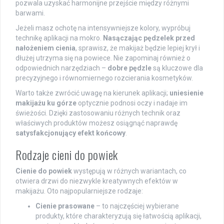
pozwala uzyskać harmonijne przejście między różnymi
barwami.
Jeżeli masz ochotę na intensywniejsze kolory, wypróbuj
technikę aplikacji na mokro.
Nasączając pędzelek przed
nałożeniem cienia
, sprawisz, że makijaż będzie lepiej krył i
dłużej utrzyma się na powiece. Nie zapominaj również o
odpowiednich narzędziach –
dobre pędzle
są kluczowe dla
precyzyjnego i równomiernego rozcierania kosmetyków.
Warto także zwrócić uwagę na kierunek aplikacji;
uniesienie
makijażu ku górze
optycznie podnosi oczy i nadaje im
świeżości. Dzięki zastosowaniu różnych technik oraz
właściwych produktów możesz osiągnąć naprawdę
satysfakcjonujący efekt końcowy
.
Rodzaje cieni do powiek
Cienie do powiek
występują w różnych wariantach, co
otwiera drzwi do niezwykle kreatywnych efektów w
makijażu. Oto najpopularniejsze rodzaje:
Cienie prasowane
– to najczęściej wybierane
produkty, które charakteryzują się łatwością aplikacji,