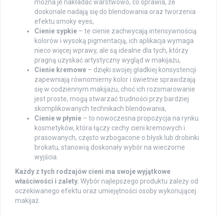
można je nakładać warstwowo, co sprawia, że
doskonale nadają się do blendowania oraz tworzenia
efektu smoky eyes,
Cienie sypkie
– te cienie zachwycają intensywnością
kolorów i wysoką pigmentacją, ich aplikacja wymaga
nieco więcej wprawy, ale są idealne dla tych, którzy
pragną uzyskać artystyczny wygląd w makijażu,
Cienie kremowe
– dzięki swojej gładkiej konsystencji
zapewniają równomierny kolor i świetnie sprawdzają
się w codziennym makijażu, choć ich rozsmarowanie
jest proste, mogą stwarzać trudności przy bardziej
skomplikowanych technikach blendowania,
Cienie w płynie
– to nowoczesna propozycja na rynku
kosmetyków, która łączy cechy cieni kremowych i
prasowanych, często wzbogacone o błysk lub drobinki
brokatu, stanowią doskonały wybór na wieczorne
wyjścia.
Każdy z tych rodzajów cieni ma swoje wyjątkowe
właściwości i zalety.
Wybór najlepszego produktu zależy od
oczekiwanego efektu oraz umiejętności osoby wykonującej
makijaż.