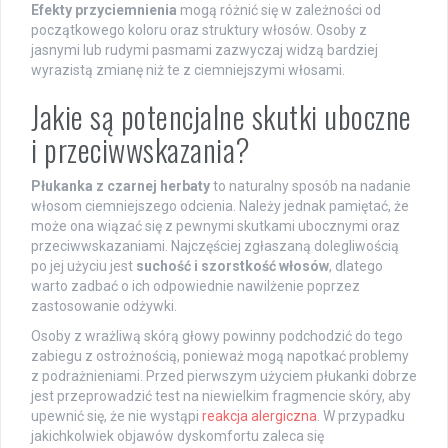
Efekty przyciemnienia
mogą różnić się w zależności od
początkowego koloru oraz struktury włosów. Osoby z
jasnymi lub rudymi pasmami zazwyczaj widzą bardziej
wyrazistą zmianę niż te z ciemniejszymi włosami.
Jakie są potencjalne skutki uboczne
i przeciwwskazania?
Płukanka z czarnej herbaty
to naturalny sposób na nadanie
włosom ciemniejszego odcienia. Należy jednak pamiętać, że
może ona wiązać się z pewnymi skutkami ubocznymi oraz
przeciwwskazaniami. Najczęściej zgłaszaną dolegliwością
po jej użyciu jest
suchość i szorstkość włosów
, dlatego
warto zadbać o ich odpowiednie nawilżenie poprzez
zastosowanie odżywki.
Osoby z wrażliwą skórą głowy powinny podchodzić do tego
zabiegu z ostrożnością, ponieważ mogą napotkać problemy
z podrażnieniami. Przed pierwszym użyciem płukanki dobrze
jest przeprowadzić test na niewielkim fragmencie skóry, aby
upewnić się, że nie wystąpi
reakcja alergiczna
. W przypadku
jakichkolwiek objawów dyskomfortu zaleca się