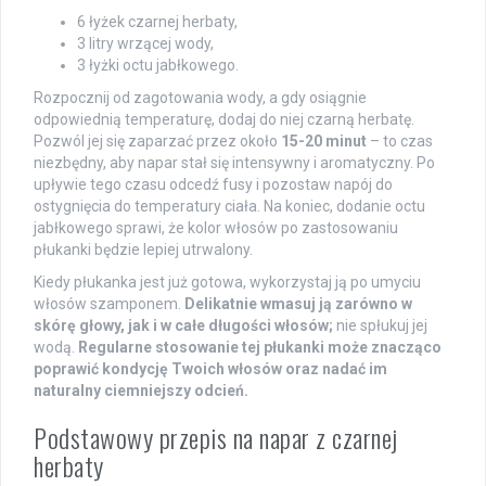
6 łyżek czarnej herbaty,
3 litry wrzącej wody,
3 łyżki octu jabłkowego.
Rozpocznij od zagotowania wody, a gdy osiągnie
odpowiednią temperaturę, dodaj do niej czarną herbatę.
Pozwól jej się zaparzać przez około
15-20 minut
– to czas
niezbędny, aby napar stał się intensywny i aromatyczny. Po
upływie tego czasu odcedź fusy i pozostaw napój do
ostygnięcia do temperatury ciała. Na koniec, dodanie octu
jabłkowego sprawi, że kolor włosów po zastosowaniu
płukanki będzie lepiej utrwalony.
Kiedy płukanka jest już gotowa, wykorzystaj ją po umyciu
włosów szamponem.
Delikatnie wmasuj ją zarówno w
skórę głowy, jak i w całe długości włosów;
nie spłukuj jej
wodą.
Regularne stosowanie tej płukanki może znacząco
poprawić kondycję Twoich włosów oraz nadać im
naturalny ciemniejszy odcień.
Podstawowy przepis na napar z czarnej
herbaty