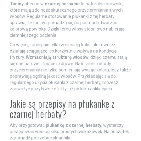
Taniny
obecne w
czarnej herbacie
to naturalne barwniki,
które mają zdolność skutecznego przyciemniania siwych
włosów. Regularne stosowanie płukanki z tej herbaty
sprawia, że taniny gromadzą się na pasmach, tworząc
kolorową powłokę. Dzięki temu włosy stopniowo nabierają
ciemniejszego odcienia.
Co więcej, taniny nie tylko zmieniają kolor, ale również
działają ściągająco, co korzystnie wpływa na kondycję
fryzury.
Wzmacniają strukturę włosów
, dzięki czemu stają
się one bardziej lśniące i zdrowe. Naturalne metody
przyciemniania nie tylko odmieniają wygląd koloru, lecz także
poprawiają ogólną jakość włosów. Przykładając się do
regularnego użycia płukanki z czarnej herbaty, możesz
zauważyć pozytywne efekty już po kilku aplikacjach.
Jakie są przepisy na płukankę z
czarnej herbaty?
Aby przygotować
płukankę z czarnej herbaty
, wystarczy
postępować według kilku prostych wskazówek. Na początek
zgromadź potrzebne składniki: