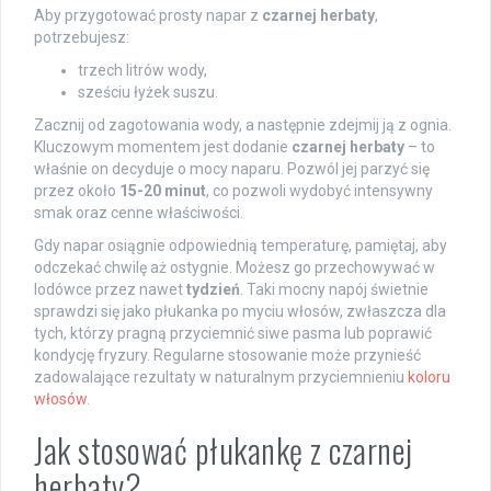
Aby przygotować prosty napar z
czarnej herbaty
,
potrzebujesz:
trzech litrów wody,
sześciu łyżek suszu.
Zacznij od zagotowania wody, a następnie zdejmij ją z ognia.
Kluczowym momentem jest dodanie
czarnej herbaty
– to
właśnie on decyduje o mocy naparu. Pozwól jej parzyć się
przez około
15-20 minut
, co pozwoli wydobyć intensywny
smak oraz cenne właściwości.
Gdy napar osiągnie odpowiednią temperaturę, pamiętaj, aby
odczekać chwilę aż ostygnie. Możesz go przechowywać w
lodówce przez nawet
tydzień
. Taki mocny napój świetnie
sprawdzi się jako płukanka po myciu włosów, zwłaszcza dla
tych, którzy pragną przyciemnić siwe pasma lub poprawić
kondycję fryzury. Regularne stosowanie może przynieść
zadowalające rezultaty w naturalnym przyciemnieniu
koloru
włosów
.
Jak stosować płukankę z czarnej
herbaty?