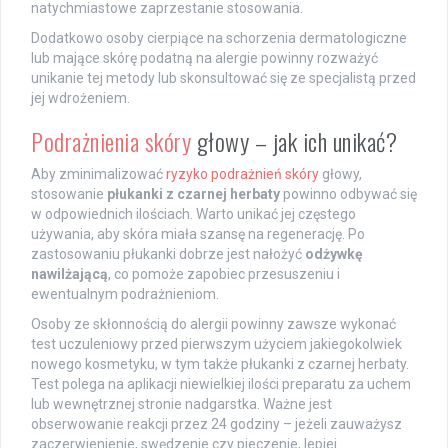
natychmiastowe zaprzestanie stosowania.
Dodatkowo osoby cierpiące na schorzenia dermatologiczne
lub mające skórę podatną na alergie powinny rozważyć
unikanie tej metody lub skonsultować się ze specjalistą przed
jej wdrożeniem.
Podrażnienia skóry
głowy – jak ich unikać?
Aby zminimalizować
ryzyko podrażnień skóry
głowy,
stosowanie
płukanki z czarnej herbaty
powinno odbywać się
w odpowiednich ilościach. Warto unikać jej częstego
używania, aby skóra miała szansę na regenerację. Po
zastosowaniu płukanki dobrze jest nałożyć
odżywkę
nawilżającą
, co pomoże zapobiec przesuszeniu i
ewentualnym podrażnieniom.
Osoby ze skłonnością do alergii powinny zawsze wykonać
test uczuleniowy przed pierwszym użyciem jakiegokolwiek
nowego kosmetyku, w tym także płukanki z czarnej herbaty.
Test polega na aplikacji niewielkiej ilości preparatu za uchem
lub wewnętrznej stronie nadgarstka. Ważne jest
obserwowanie reakcji przez 24 godziny – jeżeli zauważysz
zaczerwienienie, swędzenie czy pieczenie, lepiej