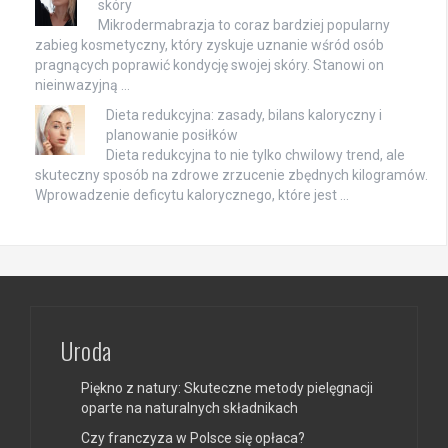
skóry
Mikrodermabrazja to coraz bardziej popularny
zabieg kosmetyczny, który zyskuje uznanie wśród osób
pragnących poprawić kondycję swojej skóry. Stanowi on
nieinwazyjną …
Dieta redukcyjna: zasady, bilans kaloryczny i
planowanie posiłków
Dieta redukcyjna to nie tylko chwilowy trend, ale
skuteczny sposób na zdrowe zrzucenie zbędnych kilogramów.
Wprowadzenie deficytu kalorycznego, które jest …
Uroda
Piękno z natury: Skuteczne metody pielęgnacji
oparte na naturalnych składnikach
Czy franczyza w Polsce się opłaca?