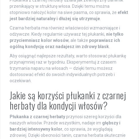
Płukanka z czarnej herbaty działa jak zewnętrzny barwnik
przenikający w strukturę włosa. Dzięki temu można
stopniowo nałożyć kolor na siwe pasma, co sprawia, że
efekt
jest bardziej naturalny i dłużej się utrzymuje
.
Czarna herbata ma również właściwości wzmacniające i
odżywcze. Kiedy regularnie używasz tej płukanki,
nie tylko
przyciemniasz kolor włosów
, ale także
poprawiasz ich
ogólną kondycję oraz nadajesz im zdrowy blask
.
Aby osiągnąć najlepsze rezultaty, warto stosować płukankę
przynajmniej raz w tygodniu. Eksperymentuj z czasem
trzymania naparu na włosach — dzięki temu możesz
dostosować efekt do swoich indywidualnych potrzeb i
oczekiwań.
Jakie są korzyści płukanki z czarnej
herbaty dla kondycji włosów?
Płukanka z czarnej herbaty
przynosi szereg korzyści dla
naszych włosów. Przede wszystkim, nadaje im
głębszy i
bardziej intensywny kolor
, co sprawia, że wyglądają
zdrowiej. Dzięki obecności tanin, czarna herbata skutecznie