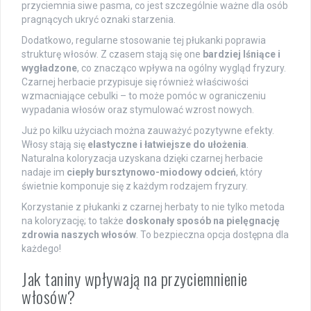
przyciemnia siwe pasma, co jest szczególnie ważne dla osób
pragnących ukryć oznaki starzenia.
Dodatkowo, regularne stosowanie tej płukanki poprawia
strukturę włosów. Z czasem stają się one
bardziej lśniące i
wygładzone
, co znacząco wpływa na ogólny wygląd fryzury.
Czarnej herbacie przypisuje się również właściwości
wzmacniające cebulki – to może pomóc w ograniczeniu
wypadania włosów oraz stymulować wzrost nowych.
Już po kilku użyciach można zauważyć pozytywne efekty.
Włosy stają się
elastyczne i łatwiejsze do ułożenia
.
Naturalna koloryzacja uzyskana dzięki czarnej herbacie
nadaje im
ciepły bursztynowo-miodowy odcień
, który
świetnie komponuje się z każdym rodzajem fryzury.
Korzystanie z płukanki z czarnej herbaty to nie tylko metoda
na koloryzację; to także
doskonały sposób na pielęgnację
zdrowia naszych włosów
. To bezpieczna opcja dostępna dla
każdego!
Jak taniny wpływają na przyciemnienie
włosów?