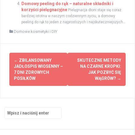
Domowy peeling do rąk – naturalne składniki i
korzyści pielęgnacyjne
Pielęgnacja dłoni staje się coraz
bardziej istotna w naszym codziennym życiu, a domowy
peeling do rąk to jeden z najprostszych i najskuteczniejszych...
Domowe kosmetyki i DIY
Zobacz
←
ZBILANSOWANY
SKUTECZNE METODY
wpisy
JADŁOSPIS WIOSENNY –
NA CZARNE KROPKI:
7 DNI ZDROWYCH
JAK POZBYĆ SIĘ
POSIŁKÓW
WĄGRÓW?
→
Szukaj: